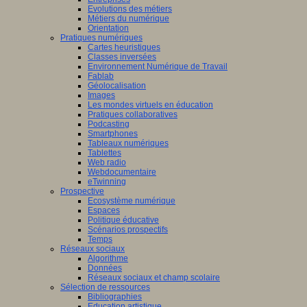
Evolutions des métiers
Métiers du numérique
Orientation
Pratiques numériques
Cartes heuristiques
Classes inversées
Environnement Numérique de Travail
Fablab
Géolocalisation
Images
Les mondes virtuels en éducation
Pratiques collaboratives
Podcasting
Smartphones
Tableaux numériques
Tablettes
Web radio
Webdocumentaire
eTwinning
Prospective
Ecosystème numérique
Espaces
Politique éducative
Scénarios prospectifs
Temps
Réseaux sociaux
Algorithme
Données
Réseaux sociaux et champ scolaire
Sélection de ressources
Bibliographies
Education artistique