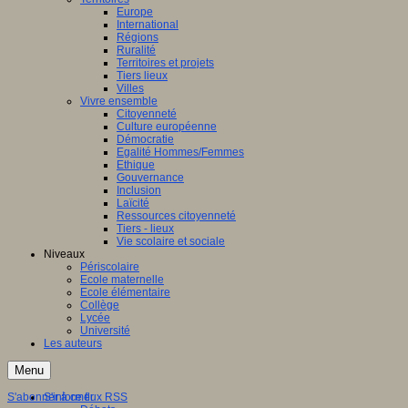
Europe
International
Régions
Ruralité
Territoires et projets
Tiers lieux
Villes
Vivre ensemble
Citoyenneté
Culture européenne
Démocratie
Egalité Hommes/Femmes
Ethique
Gouvernance
Inclusion
Laïcité
Ressources citoyenneté
Tiers - lieux
Vie scolaire et sociale
Niveaux
Périscolaire
Ecole maternelle
Ecole élémentaire
Collège
Lycée
Université
Les auteurs
Menu
S'abonner à ce flux RSS
S'informer