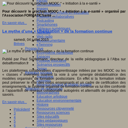
Fablab
Géolocalisation
Images
Pour découvrir le prochain MOOC * «
Initiation à la e-santé
» organisé par
Les mondes virtuels en éducation
l'Association FORMATICSanté ...
Pratiques collaboratives
Podcasting
En savoir plus...
Smartphones
Tableaux numériques
Le mythe d’une « Ubérisation » de la formation continue
Tablettes
Web radio
samedi, 04 juillet 2015
Webdocumentaire
Brèves
eTwinning
Prospective
Ecosystème numérique
Espaces
Publié par Paul Santelmann, directeur de la veille pédagogique à l’Afpa sur
Politique éducative
debatformation.fr
Scénarios prospectifs
Temps
Les plateformes collaboratives d’apprentissage initiées par les MOOC ou les
Réseaux sociaux
« classes » inversées ouvrent la voie à une synergie déstabilisatrice des
Algorithme
modèles organisés de formation postscolaire. En effet si la formation initiale
Données
peut préserver le rôle des corps enseignants et un cadre de certification des
Réseaux sociaux et champ scolaire
enseignements, le système organisé de formation continue va lui être confronté
Sélection de ressources
à l’apparition de réseaux collaboratifs autogérés et alternatifs de partage des
Bibliographies
savoirs.
Education artistique
Education environnementale
En savoir plus...
Histoire
Ressources citoyenneté
Précédent
Ressources sciences
3
Sites éducatifs
4
Sites pédagogiques
5
Sites ressources
6