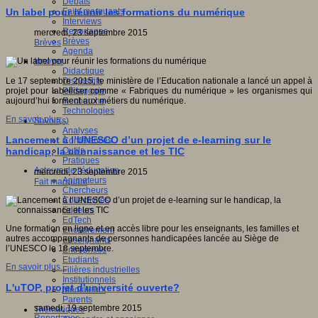
Débats
Faits marquants
Un label pour réunir les formations du numérique
Interviews
Reportages
mercredi, 23 septembre 2015
Brèves
Brèves
Agenda
Innover
Didactique
Dispositifs
Le 17 septembre 2015, le ministère de l’Education nationale a lancé un appel à
Pédagogie
projet pour labelliser comme « Fabriques du numérique » les organismes qui
Recherche
aujourd’hui forment aux métiers du numérique.
Technologies
En savoir plus...
Savoir(s)
Analyses
Lancement à l’UNESCO d’un projet de e-learning sur le
Conférences
Outils
handicap, la connaissance et les TIC
Pratiques
Acteurs de l'éducation
mercredi, 23 septembre 2015
Animateurs
Fait marquant
Chercheurs
Collectivités
Editeurs
EdTech
Une formation en ligne et en accès libre pour les enseignants, les familles et
Encadrement
autres accompagnants de personnes handicapées lancée au Siège de
Enseignants
l’UNESCO le 18 septembre.
Entreprises
Etudiants
En savoir plus...
Filières industrielles
Institutionnels
L'uTOP, projet d'université ouverte?
Médiateurs
Parents
samedi, 19 septembre 2015
Thématiques