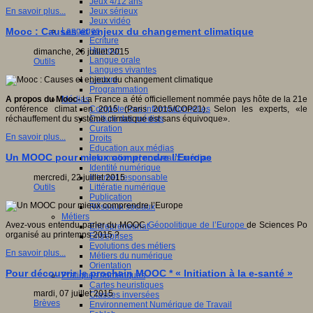
Jeux 4/12 ans
Jeux sérieux
En savoir plus...
Jeux vidéo
Langages
Mooc : Causes et enjeux du changement climatique
Ecriture
Humour
dimanche, 26 juillet 2015
Langue orale
Outils
Langues vivantes
Lecture
Programmation
Médias
A propos du Mooc-
La France a été officiellement nommée pays hôte de la 21e
Compétences informationnelles
conférence climat en 2015 (Paris 2015/COP21). Selon les experts, «le
Culture des médias
réchauffement du système climatique est sans équivoque».
Curation
En savoir plus...
Droits
Education aux médias
Un MOOC pour mieux comprendre l’Europe
Information et nouveaux médias
Identité numérique
Internet responsable
mercredi, 22 juillet 2015
Littératie numérique
Outils
Publication
Réseaux sociaux
Métiers
Avez-vous entendu parler du MOOC
Géopolitique de l’Europe
de Sciences Po
Entrepreneuriat
organisé au printemps 2015 ?
Entreprises
Evolutions des métiers
En savoir plus...
Métiers du numérique
Orientation
Pour découvrir le prochain MOOC * « Initiation à la e-santé »
Pratiques numériques
Cartes heuristiques
mardi, 07 juillet 2015
Classes inversées
Brèves
Environnement Numérique de Travail