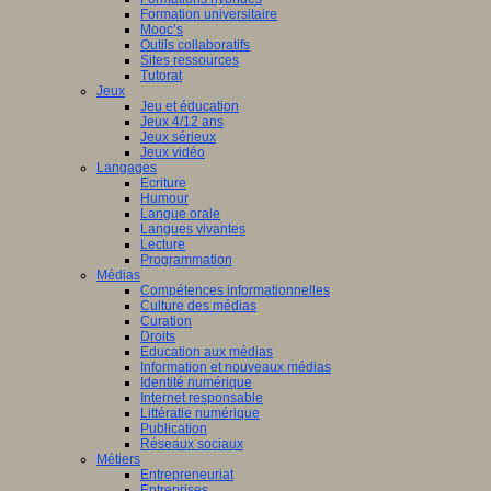
Formation universitaire
Mooc’s
Outils collaboratifs
Sites ressources
Tutorat
Jeux
Jeu et éducation
Jeux 4/12 ans
Jeux sérieux
Jeux vidéo
Langages
Ecriture
Humour
Langue orale
Langues vivantes
Lecture
Programmation
Médias
Compétences informationnelles
Culture des médias
Curation
Droits
Education aux médias
Information et nouveaux médias
Identité numérique
Internet responsable
Littératie numérique
Publication
Réseaux sociaux
Métiers
Entrepreneuriat
Entreprises