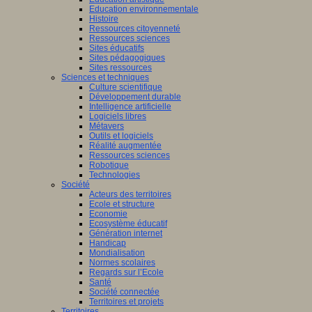
Education environnementale
Histoire
Ressources citoyenneté
Ressources sciences
Sites éducatifs
Sites pédagogiques
Sites ressources
Sciences et techniques
Culture scientifique
Développement durable
Intelligence artificielle
Logiciels libres
Métavers
Outils et logiciels
Réalité augmentée
Ressources sciences
Robotique
Technologies
Société
Acteurs des territoires
Ecole et structure
Economie
Ecosystème éducatif
Génération internet
Handicap
Mondialisation
Normes scolaires
Regards sur l’Ecole
Santé
Société connectée
Territoires et projets
Territoires