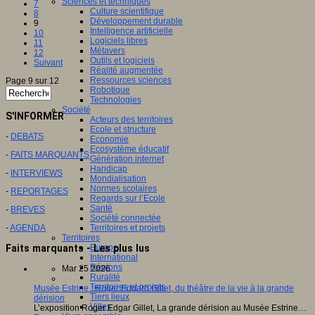
Sciences et techniques
7
Culture scientifique
8
Développement durable
9
Intelligence artificielle
10
Logiciels libres
11
Métavers
12
Outils et logiciels
Suivant
Réalité augmentée
Ressources sciences
Page 9 sur 12
Robotique
Technologies
Société
S'INFORMER
Acteurs des territoires
Ecole et structure
-
DEBATS
Economie
Ecosystème éducatif
-
FAITS MARQUANTS
Génération internet
Handicap
-
INTERVIEWS
Mondialisation
Normes scolaires
-
REPORTAGES
Regards sur l’Ecole
Santé
-
BREVES
Société connectée
-
AGENDA
Territoires et projets
Territoires
Faits marquants - Les plus lus
Europe
International
Régions
Mar 25 2026
Ruralité
Territoires et projets
Musée Estrine : Roger Edgard Gillet, du théâtre de la vie à la grande
Tiers lieux
dérision
Villes
L’exposition Roger Edgar Gillet, La grande dérision au Musée Estrine…