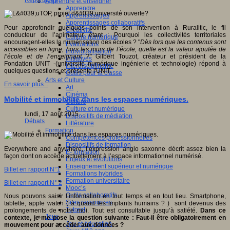
Reportages
Apprendre et enseigner
Apprendre
Apprentissages
Apprentissages collaboratifs
Pour approfondir quelques points de son intervention à Ruralitic, le fil
Créativité
conducteur de l’animateur étant : Pourquoi les collectivités territoriales
Culture numérique
encouragent-elles la numérisation des écoles ? "
Dès lors que les contenus sont
Evaluations
accessibles en ligne, hors les murs de l’école, quelle est la valeur ajoutée de
Individualisation
l’école et de l’enseignant ?"
Gilbert Touzot, créateur et président de la
Initiatives
Fondation UNIT -(université numérique ingénierie et technologie) répond à
Interdisciplinarité
quelques questions et présente l'UNIT.
Outils pour la classe
Arts et Culture
En savoir plus...
Art
Cinéma
Mobilité et immobilité dans les espaces numériques.
Culture
Culture et numérique
lundi, 17 août 2015
Dispositifs de médiation
Débats
Littérature
Formation
Compétences professionnelles
Dispositifs de formation
Everywhere and anywhere, l’expression anglo saxonne décrit assez bien la
E- formation
façon dont on accède actuellement à l’espace informationnel numérisé.
Enjeux et évolutions
Enseignement supérieur et numérique
Billet en rapport N°1
Formations hybrides
Formation universitaire
Billet en rapport N° 2
Mooc’s
Outils collaboratifs
Nous pouvons saisir l’information en tout temps et en tout lieu. Smartphone,
Sites ressources
tablette, apple watch ( à quand les implants humains ? ) sont devenus des
Tutorat
prolongements de notre moi. Tout est consultable jusqu’à satiété.
Dans ce
Jeux
contexte, je me pose la question suivante : Faut-il être obligatoirement en
Jeu et éducation
mouvement pour accéder aux données ?