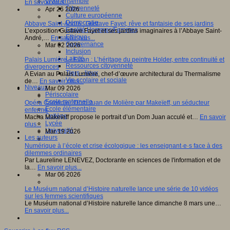
Vivre ensemble
En savoir plus...
Citoyenneté
Apr 26 2026
Culture européenne
Démocratie
Abbaye Saint-André : Gustave Fayet, rêve et fantaisie de ses jardins
Egalité Hommes/Femmes
L’exposition Gustave Fayet et ses jardins imaginaires à l’Abbaye Saint-
Ethique
André,…
En savoir plus...
Gouvernance
Mar 02 2026
Inclusion
Laïcité
Palais Lumière – Evian : L’héritage du peintre Holder, entre continuité et
Ressources citoyenneté
divergences
Tiers - lieux
A Evian au Palais Lumière, chef-d’œuvre architectural du Thermalisme
Vie scolaire et sociale
de…
En savoir plus...
Niveaux
Mar 09 2026
Périscolaire
Ecole maternelle
Opéra Comédie : Dom Juan de Molière par Makeïeff, un séducteur
Ecole élémentaire
enfermé
Collège
Macha Makeïeff propose le portrait d’un Dom Juan acculé et…
En savoir
Lycée
plus...
Université
Mar 19 2026
Les auteurs
Numérique à l’école et crise écologique : les enseignant·e·s face à des
dilemmes ordinaires
Par Laureline LENEVEZ, Doctorante en sciences de l'information et de
la…
En savoir plus...
Mar 06 2026
Le Muséum national d’Histoire naturelle lance une série de 10 vidéos
sur les femmes scientifiques
Le Muséum national d’Histoire naturelle lance dimanche 8 mars une…
En savoir plus...