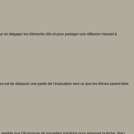
r en dégager les éléments clés et pour partager une réflexion menant à
enjeu est de déplacer une partie de l’évaluation vers ce que les élèves savent faire
 semble que l'IA propose de nouvelles solutions pour repenser la triche. Voici