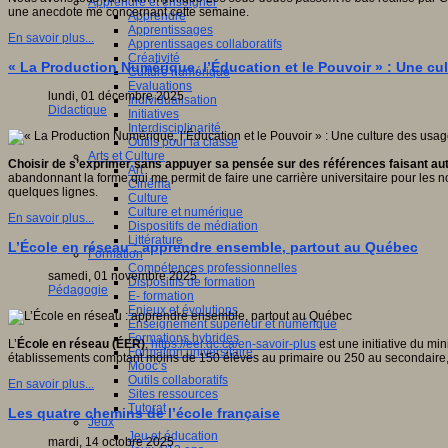
Apprendre et enseigner
une anecdote me concernant cette semaine.
Apprendre
Apprentissages
En savoir plus...
Apprentissages collaboratifs
Créativité
« La Production Numérique, l’Éducation et le Pouvoir » : Une cul
Culture numérique
Evaluations
lundi, 01 décembre 2025
Individualisation
Didactique
Initiatives
Interdisciplinarité
Outils pour la classe
Arts et Culture
Choisir de s’exprimer sans appuyer sa pensée sur des références faisant autori
Art
abandonnant la forme qui me permit de faire une carrière universitaire pour les no
Cinéma
quelques lignes.
Culture
Culture et numérique
En savoir plus...
Dispositifs de médiation
Littérature
L’École en réseau : apprendre ensemble, partout au Québec
Formation
Compétences professionnelles
samedi, 01 novembre 2025
Dispositifs de formation
Pédagogie
E- formation
Enjeux et évolutions
Enseignement supérieur et numérique
Formations hybrides
L’
École en réseau (ÉER)
,
https://eer.qc.ca/en-savoir-plus
est une initiative du m
Formation universitaire
établissements comptant moins de 150 élèves au primaire ou 250 au secondaire, elle
Mooc’s
Outils collaboratifs
En savoir plus...
Sites ressources
Tutorat
Les quatre chemins de l’école française
Jeux
Jeu et éducation
mardi, 14 octobre 2025