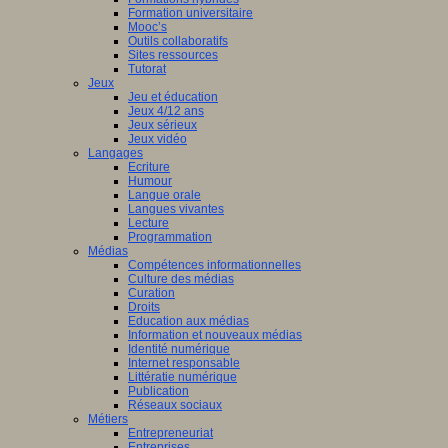
Formation universitaire
Mooc’s
Outils collaboratifs
Sites ressources
Tutorat
Jeux
Jeu et éducation
Jeux 4/12 ans
Jeux sérieux
Jeux vidéo
Langages
Ecriture
Humour
Langue orale
Langues vivantes
Lecture
Programmation
Médias
Compétences informationnelles
Culture des médias
Curation
Droits
Education aux médias
Information et nouveaux médias
Identité numérique
Internet responsable
Littératie numérique
Publication
Réseaux sociaux
Métiers
Entrepreneuriat
Entreprises