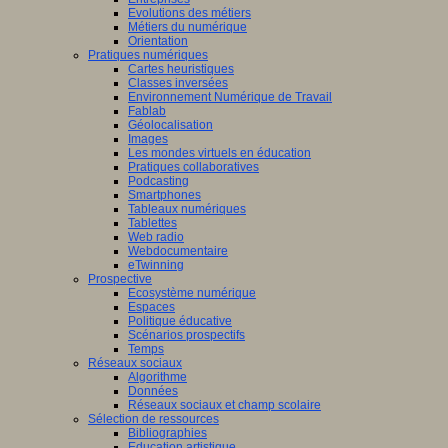
Evolutions des métiers
Métiers du numérique
Orientation
Pratiques numériques
Cartes heuristiques
Classes inversées
Environnement Numérique de Travail
Fablab
Géolocalisation
Images
Les mondes virtuels en éducation
Pratiques collaboratives
Podcasting
Smartphones
Tableaux numériques
Tablettes
Web radio
Webdocumentaire
eTwinning
Prospective
Ecosystème numérique
Espaces
Politique éducative
Scénarios prospectifs
Temps
Réseaux sociaux
Algorithme
Données
Réseaux sociaux et champ scolaire
Sélection de ressources
Bibliographies
Education artistique