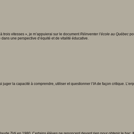
à trois vitesses », je m’appuierai sur le document
Réinventer l’école au Qué
bec
pou
dans une perspective d’équité et de vitalité éducative.
ssi juger la capacité à comprendre, utiliser et questionner l’IA de façon critique. L’
laude Zidi en 1980. Certains élèves ne renoncent devant rien pour obtenir le bac. Il