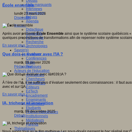
Débats
Faits marquants
École ensemble
Interviews
Reportages
lundi, 23 mars 2026
Brèves
Dispositifs
Agenda
Innover
Didactique
Dispositifs
Après avoir présenté
École Ensemble
ainsi que le système scolaire québécois « 
Pédagogie
quelques propositions de transformations afin de repenser notre système scolaire 
Recherche
En savoir plus...
Technologies
Savoir(s)
Que dois-je évaluer avec l'IA ?
Analyses
Conférences
Outils
mardi, 06 janvier 2026
Pratiques
Pédagogie
Acteurs de l'éducation
Animateurs
Chercheurs
À l’ère de l’IA, il ne suffit plus d’évaluer seulement des connaissances : il faut au
Collectivités
avec
et
sur
l’IA.
Editeurs
EdTech
En savoir plus...
Encadrement
Enseignants
IA, tricherie et innovation
Entreprises
Etudiants
mardi, 09 décembre 2025
Filières industrielles
Débats
Institutionnels
Médiateurs
Parents
Thématiques
Nous avons tous vu le film mythique
Les sous-doués passent le bac
réalisé par C