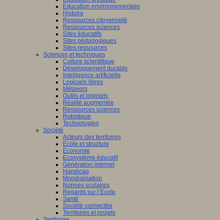
Education environnementale
Histoire
Ressources citoyenneté
Ressources sciences
Sites éducatifs
Sites pédagogiques
Sites ressources
Sciences et techniques
Culture scientifique
Développement durable
Intelligence artificielle
Logiciels libres
Métavers
Outils et logiciels
Réalité augmentée
Ressources sciences
Robotique
Technologies
Société
Acteurs des territoires
Ecole et structure
Economie
Ecosystème éducatif
Génération internet
Handicap
Mondialisation
Normes scolaires
Regards sur l’Ecole
Santé
Société connectée
Territoires et projets
Territoires