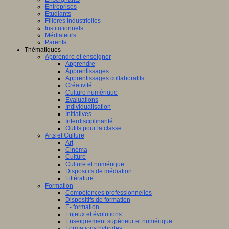
Entreprises
Etudiants
Filières industrielles
Institutionnels
Médiateurs
Parents
Thématiques
Apprendre et enseigner
Apprendre
Apprentissages
Apprentissages collaboratifs
Créativité
Culture numérique
Evaluations
Individualisation
Initiatives
Interdisciplinarité
Outils pour la classe
Arts et Culture
Art
Cinéma
Culture
Culture et numérique
Dispositifs de médiation
Littérature
Formation
Compétences professionnelles
Dispositifs de formation
E- formation
Enjeux et évolutions
Enseignement supérieur et numérique
Formations hybrides