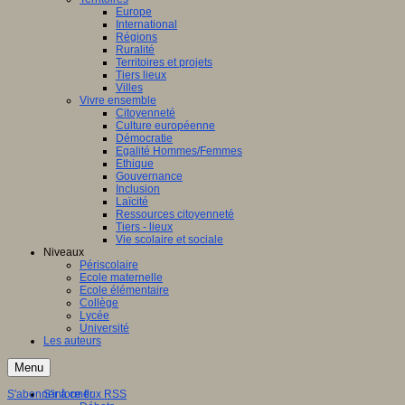
Europe
International
Régions
Ruralité
Territoires et projets
Tiers lieux
Villes
Vivre ensemble
Citoyenneté
Culture européenne
Démocratie
Egalité Hommes/Femmes
Ethique
Gouvernance
Inclusion
Laïcité
Ressources citoyenneté
Tiers - lieux
Vie scolaire et sociale
Niveaux
Périscolaire
Ecole maternelle
Ecole élémentaire
Collège
Lycée
Université
Les auteurs
Menu
S'abonner à ce flux RSS
S'informer