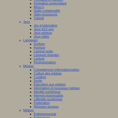
Formation universitaire
Mooc’s
Outils collaboratifs
Sites ressources
Tutorat
Jeux
Jeu et éducation
Jeux 4/12 ans
Jeux sérieux
Jeux vidéo
Langages
Ecriture
Humour
Langue orale
Langues vivantes
Lecture
Programmation
Médias
Compétences informationnelles
Culture des médias
Curation
Droits
Education aux médias
Information et nouveaux médias
Identité numérique
Internet responsable
Littératie numérique
Publication
Réseaux sociaux
Métiers
Entrepreneuriat
Entreprises