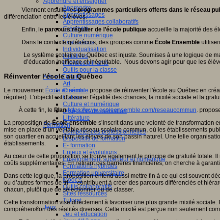
Apprendre et enseigner
Apprendre
Viennent ensuite les
programmes particuliers offerts dans le réseau pub
Apprentissages
différenciation entre les élèves.
Apprentissages collaboratifs
Créativité
Enfin, le
parcours régulier de l’école publique
accueille la majorité des él
Culture numérique
Dans le contexte québécois, des groupes comme
Evaluations
École Ensemble
utilisen
Individualisation
Le système scolaire du Québec est injuste. Soumises à une logique de marc
Initiatives
d’éducation inefficace et inéquitable. Nous devons agir pour que les él
Interdisciplinarité
Outils pour la classe
Réinventer l’école au Québec
Arts et Culture
Art
Cinéma
Le mouvement
École ensemble
propose de réinventer l'école au Québec en créant 
Culture
régulier). L'objectif est d'assurer l'égalité des chances, la mixité sociale et la grat
Culture et numérique
À cette fin, le
Plan
https://www.ecoleensemble.com/reseaucommun
. propos
Dispositifs de médiation
Littérature
La proposition de
École ensemble
s’inscrit dans une volonté de transformation e
Formation
mise en place d’un véritable réseau scolaire commun, où les établissements pub
Compétences professionnelles
son quartier en accueillant les élèves de son bassin naturel. Une telle organisatio
Dispositifs de formation
établissements.
E- formation
Enjeux et évolutions
Au cœur de cette proposition se trouve également le principe de gratuité totale. I
Enseignement supérieur et numérique
coûts supplémentaires. En retirant ces barrières financières, on cherche à garant
Formations hybrides
Formation universitaire
Dans cette logique, la proposition entend aussi mettre fin à ce qui est souvent 
Mooc’s
ou d’autres formes de tri — contribuent à créer des parcours différenciés et hiérarc
Outils collaboratifs
chacun, plutôt que de sélectionner ou de classer.
Sites ressources
Tutorat
Cette transformation vise directement à favoriser une plus grande mixité sociale.
Jeux
compréhension des réalités diverses. Cette mixité est perçue non seulement com
Jeu et éducation