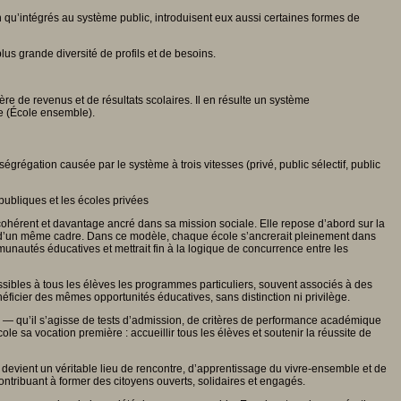
qu’intégrés au système public, introduisent eux aussi certaines formes de
lus grande diversité de profils et de besoins.
e de revenus et de résultats scolaires. Il en résulte un système
e (École ensemble).
égrégation causée par le système à trois vitesses (privé, public sélectif, public
 publiques et les écoles privées
cohérent et davantage ancré dans sa mission sociale. Elle repose d’abord sur la
n d’un même cadre. Dans ce modèle, chaque école s’ancrerait pleinement dans
mmunautés éducatives et mettrait fin à la logique de concurrence entre les
cessibles à tous les élèves les programmes particuliers, souvent associés à des
éficier des mêmes opportunités éducatives, sans distinction ni privilège.
n — qu’il s’agisse de tests d’admission, de critères de performance académique
ole sa vocation première : accueillir tous les élèves et soutenir la réussite de
 devient un véritable lieu de rencontre, d’apprentissage du vivre-ensemble et de
tribuant à former des citoyens ouverts, solidaires et engagés.