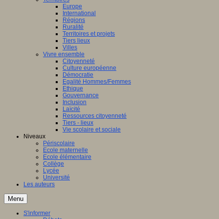
Europe
International
Régions
Ruralité
Territoires et projets
Tiers lieux
Villes
Vivre ensemble
Citoyenneté
Culture européenne
Démocratie
Egalité Hommes/Femmes
Ethique
Gouvernance
Inclusion
Laïcité
Ressources citoyenneté
Tiers - lieux
Vie scolaire et sociale
Niveaux
Périscolaire
Ecole maternelle
Ecole élémentaire
Collège
Lycée
Université
Les auteurs
Menu
S'informer