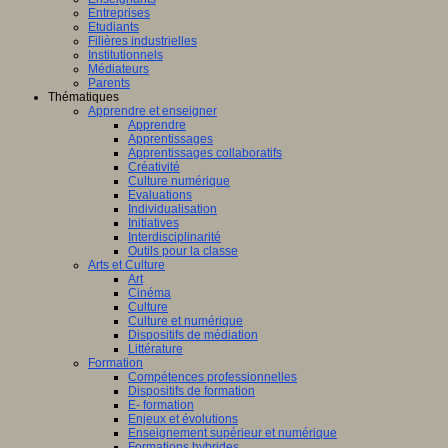
Entreprises
Etudiants
Filières industrielles
Institutionnels
Médiateurs
Parents
Thématiques
Apprendre et enseigner
Apprendre
Apprentissages
Apprentissages collaboratifs
Créativité
Culture numérique
Evaluations
Individualisation
Initiatives
Interdisciplinarité
Outils pour la classe
Arts et Culture
Art
Cinéma
Culture
Culture et numérique
Dispositifs de médiation
Littérature
Formation
Compétences professionnelles
Dispositifs de formation
E- formation
Enjeux et évolutions
Enseignement supérieur et numérique
Formations hybrides