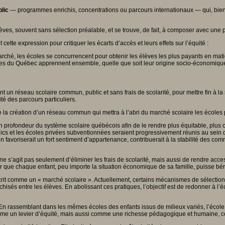
lic
— programmes enrichis, concentrations ou parcours internationaux — qui, bien 
èves, souvent sans sélection préalable, et se trouve, de fait, à composer avec une p
t cette expression pour critiquer les écarts d’accès et leurs effets sur l’équité :
hé, les écoles se concurrencent pour obtenir les élèves les plus payants en matièr
èves du Québec apprennent ensemble, quelle que soit leur origine socio-économiqu
un réseau scolaire commun, public et sans frais de scolarité, pour mettre fin à la s
uité des parcours particuliers.
e la création d’un réseau commun qui mettra à l’abri du marché scolaire les écoles
n profondeur du système scolaire québécois afin de le rendre plus équitable, plus 
lics et les écoles privées subventionnées seraient progressivement réunis au sei
n favoriserait un fort sentiment d’appartenance, contribuerait à la stabilité des co
l ne s’agit pas seulement d’éliminer les frais de scolarité, mais aussi de rendre ac
ir que chaque enfant, peu importe la situation économique de sa famille, puisse bén
décrit comme un « marché scolaire ». Actuellement, certains mécanismes de sélectio
hisés entre les élèves. En abolissant ces pratiques, l’objectif est de redonner à l’éc
 En rassemblant dans les mêmes écoles des enfants issus de milieux variés, l’école
me un levier d’équité, mais aussi comme une richesse pédagogique et humaine, con