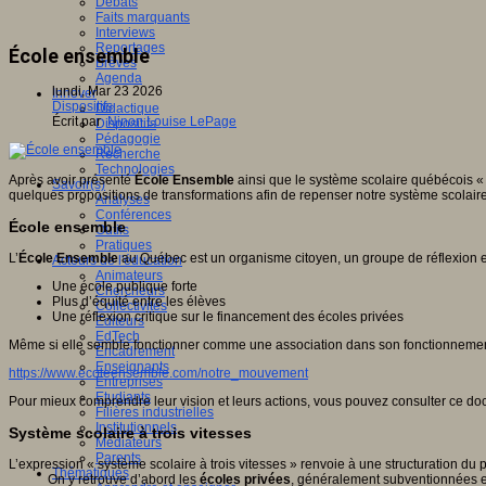
Débats
Faits marquants
Interviews
Reportages
École ensemble
Brèves
Agenda
lundi, Mar 23 2026
Innover
Dispositifs
Didactique
Écrit par
Ninon Louise LePage
Dispositifs
Pédagogie
Recherche
Technologies
Après avoir présenté
École Ensemble
ainsi que le système scolaire québécois « 
Savoir(s)
quelques propositions de transformations afin de repenser notre système scolaire 
Analyses
Conférences
École ensemble
Outils
Pratiques
L’
École Ensemble
au Québec est un organisme citoyen, un groupe de réflexion e
Acteurs de l'éducation
Animateurs
Une école publique forte
Chercheurs
Plus d’équité entre les élèves
Collectivités
Une réflexion critique sur le financement des écoles privées
Editeurs
EdTech
Même si elle semble fonctionner comme une association dans son fonctionnement in
Encadrement
Enseignants
https://www.ecoleensemble.com/notre_mouvement
Entreprises
Etudiants
Pour mieux comprendre leur vision et leurs actions, vous pouvez consulter ce do
Filières industrielles
Institutionnels
Système scolaire à trois vitesses
Médiateurs
Parents
L’expression « système scolaire à trois vitesses » renvoie à une structuration du p
Thématiques
On y retrouve d’abord les
écoles privées
, généralement subventionnées et