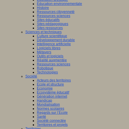
Education environnementale
Histoire
Ressources citoyenneté
Ressources sciences
Sites éducatifs
Sites pédagogiques
Sites ressources
Sciences et techniques
Culture scientifique
Développement durable
Intelligence artificielle
Logiciels libres
Métavers
Outils et logiciels
Réalité augmentée
Ressources sciences
Robotique
Technologies
Société
Acteurs des territoires
Ecole et structure
Economie
Ecosystème éducatif
Génération internet
Handicap
Mondialisation
Normes scolaires
Regards sur l’Ecole
Santé
Société connectée
Territoires et projets
Territoires