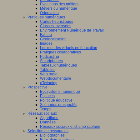
Evolutions des métiers
Métiers du numérique
Orientation
Pratiques numériques
Cartes heuristiques
Classes inversées
Environnement Numérique de Travail
Fablab
Géolocalisation
Images
Les mondes virtuels en éducation
Pratiques collaboratives
Podcasting
Smartphones
Tableaux numériques
Tablettes
Web radio
Webdocumentaire
eTwinning
Prospective
Ecosystème numérique
Espaces
Politique éducative
Scénarios prospectifs
Temps
Réseaux sociaux
Algorithme
Données
Réseaux sociaux et champ scolaire
Sélection de ressources
Bibliographies
Education artistique