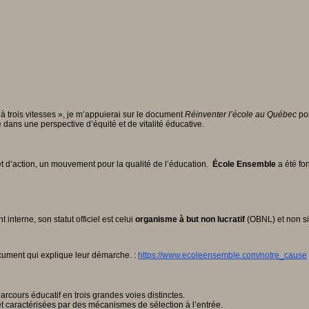
à trois vitesses », je m’appuierai sur le document
Réinventer l’école au Qué
bec
pou
dans une perspective d’équité et de vitalité éducative.
t d’action, un mouvement pour la qualité de l’éducation.
École Ensemble
a été fo
terne, son statut officiel est celui
organisme à but non lucratif
(OBNL) et non s
cument qui explique leur démarche. :
https://www.ecoleensemble.com/notre_cause
arcours éducatif en trois grandes voies distinctes.
 caractérisées par des mécanismes de sélection à l’entrée.