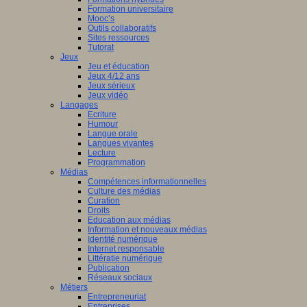
Formation universitaire
Mooc’s
Outils collaboratifs
Sites ressources
Tutorat
Jeux
Jeu et éducation
Jeux 4/12 ans
Jeux sérieux
Jeux vidéo
Langages
Ecriture
Humour
Langue orale
Langues vivantes
Lecture
Programmation
Médias
Compétences informationnelles
Culture des médias
Curation
Droits
Education aux médias
Information et nouveaux médias
Identité numérique
Internet responsable
Littératie numérique
Publication
Réseaux sociaux
Métiers
Entrepreneuriat
Entreprises