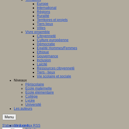
Europe
International
Régions
Ruralité
Territoires et projets
Tiers lieux
Villes
Vivre ensemble
Citoyenneté
Culture européenne
Démocratie
Egalité Hommes/Femmes
Ethique
Gouvernance
Inclusion
Laïcité
Ressources citoyenneté
Tiers - lieux
Vie scolaire et sociale
Niveaux
Périscolaire
Ecole maternelle
Ecole élémentaire
Collège
Lycée
Université
Les auteurs
Menu
S'abonner à ce flux RSS
S'informer