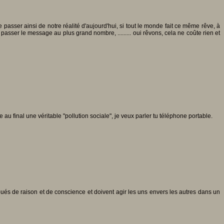
De passer ainsi de notre réalité d'aujourd'hui, si tout le monde fait ce même rêve, à
asser le message au plus grand nombre, ......... oui rêvons, cela ne coûte rien et
u final une véritable "pollution sociale", je veux parler tu téléphone portable.
 doués de raison et de conscience et doivent agir les uns envers les autres dans un