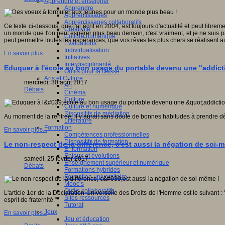
Apprendre et enseigner
Apprendre
Apprentissages
Apprentissages collaboratifs
Ce texte ci-dessous, que j'ai écrit en 2004, est toujours d'actualité et peut librem
Créativité
un monde que l'on peut espérer plus beau demain, c'est vraiment, et je ne suis pa
Culture numérique
peut permettre toutes les espérances, que vos rêves les plus chers se réalisent a
Evaluations
Individualisation
En savoir plus...
Initiatives
Interdisciplinarité
Eduquer à l'école au bon usage du portable devenu une "addicti
Outils pour la classe
Arts et Culture
mercredi, 30 août 2017
Art
Débats
Cinéma
Culture
Culture et numérique
Dispositifs de médiation
Au moment de la rentrée, il y aurait sans doute de bonnes habitudes à prendre dès 
Littérature
Formation
En savoir plus...
Compétences professionnelles
Dispositifs de formation
Le non-respect de la différence, c'est aussi la négation de soi-
E- formation
Enjeux et évolutions
samedi, 25 février 2017
Enseignement supérieur et numérique
Débats
Formations hybrides
Formation universitaire
Mooc’s
Outils collaboratifs
L'article 1er de la Déclaration Universelle des Droits de l'Homme est le suivant :
Sites ressources
esprit de fraternité."
Tutorat
Jeux
En savoir plus...
Jeu et éducation