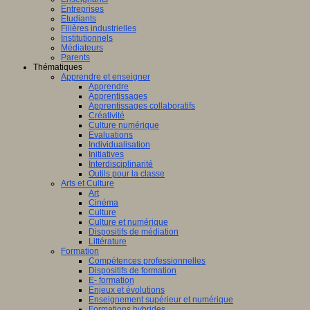
Entreprises
Etudiants
Filières industrielles
Institutionnels
Médiateurs
Parents
Thématiques
Apprendre et enseigner
Apprendre
Apprentissages
Apprentissages collaboratifs
Créativité
Culture numérique
Evaluations
Individualisation
Initiatives
Interdisciplinarité
Outils pour la classe
Arts et Culture
Art
Cinéma
Culture
Culture et numérique
Dispositifs de médiation
Littérature
Formation
Compétences professionnelles
Dispositifs de formation
E- formation
Enjeux et évolutions
Enseignement supérieur et numérique
Formations hybrides