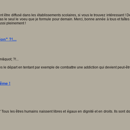
ent être diffusé dans les établissements scolaires, si vous le trouvez intéressant ! 
s le seul le voeu que je formule pour demain. Merci, bonne année à tous et faîtes p
ussi pleinement !
on" ?!...
le départ en tentant par exemple de combattre une addiction qui devient peut-être a
même !
 " Tous les êtres humains naissent libres et égaux en dignité et en droits. Ils sont