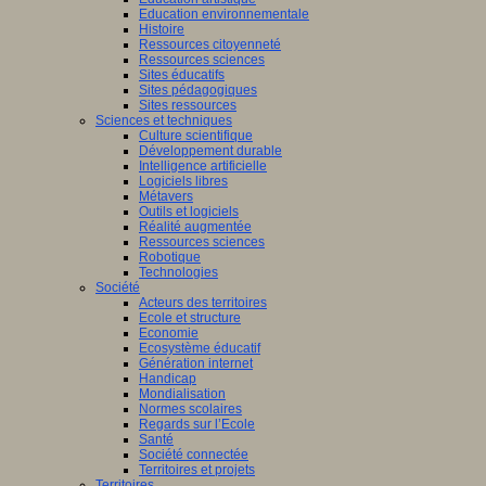
Education environnementale
Histoire
Ressources citoyenneté
Ressources sciences
Sites éducatifs
Sites pédagogiques
Sites ressources
Sciences et techniques
Culture scientifique
Développement durable
Intelligence artificielle
Logiciels libres
Métavers
Outils et logiciels
Réalité augmentée
Ressources sciences
Robotique
Technologies
Société
Acteurs des territoires
Ecole et structure
Economie
Ecosystème éducatif
Génération internet
Handicap
Mondialisation
Normes scolaires
Regards sur l’Ecole
Santé
Société connectée
Territoires et projets
Territoires