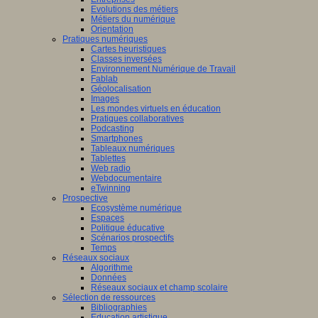
Evolutions des métiers
Métiers du numérique
Orientation
Pratiques numériques
Cartes heuristiques
Classes inversées
Environnement Numérique de Travail
Fablab
Géolocalisation
Images
Les mondes virtuels en éducation
Pratiques collaboratives
Podcasting
Smartphones
Tableaux numériques
Tablettes
Web radio
Webdocumentaire
eTwinning
Prospective
Ecosystème numérique
Espaces
Politique éducative
Scénarios prospectifs
Temps
Réseaux sociaux
Algorithme
Données
Réseaux sociaux et champ scolaire
Sélection de ressources
Bibliographies
Education artistique