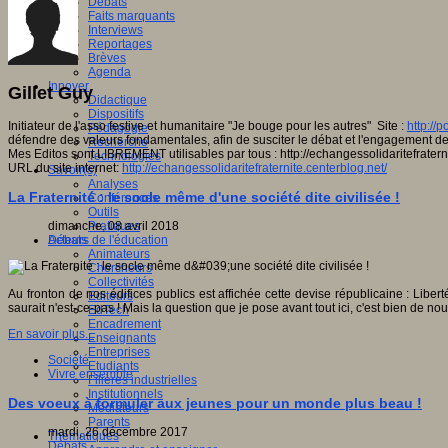
Débats
Faits marquants
Interviews
Reportages
Brèves
Agenda
Innover
Gillet Guy
Didactique
Dispositifs
Initiateur de l'asso festive et humanitaire "Je bouge pour les autres" Site :
http://p
Pédagogie
défendre des valeurs fondamentales, afin de susciter le débat et l'engagement de
Recherche
Mes Editos sont LIBREMENT utilisables par tous : http://echangessolidaritefratern
Technologies
URL du site internet:
http://echangessolidaritefraternite.centerblog.net/
Savoir(s)
Analyses
La Fraternité : le socle même d'une société dite civilisée !
Conférences
Outils
dimanche, 08 avril 2018
Pratiques
Débats
Acteurs de l'éducation
Animateurs
Chercheurs
Collectivités
Au fronton de nos édifices publics est affichée cette devise républicaine : Liberté
Editeurs
saurait n'est-ce-pas ! Mais la question que je pose avant tout ici, c'est bien de n
EdTech
Encadrement
En savoir plus...
Enseignants
Entreprises
Société
Etudiants
Vivre ensemble
Filières industrielles
Institutionnels
Des voeux à formuler aux jeunes pour un monde plus beau !
Médiateurs
Parents
mardi, 26 décembre 2017
Thématiques
Débats