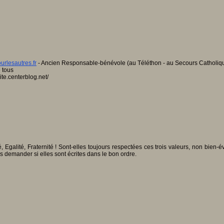
ourlesautres.fr
- Ancien Responsable-bénévole (au Téléthon - au Secours Catholique -
 tous
ite.centerblog.net/
, Egalité, Fraternité ! Sont-elles toujours respectées ces trois valeurs, non bien-évi
ous demander si elles sont écrites dans le bon ordre.