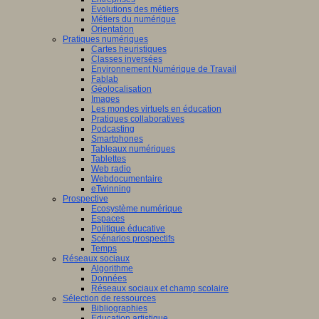
Evolutions des métiers
Métiers du numérique
Orientation
Pratiques numériques
Cartes heuristiques
Classes inversées
Environnement Numérique de Travail
Fablab
Géolocalisation
Images
Les mondes virtuels en éducation
Pratiques collaboratives
Podcasting
Smartphones
Tableaux numériques
Tablettes
Web radio
Webdocumentaire
eTwinning
Prospective
Ecosystème numérique
Espaces
Politique éducative
Scénarios prospectifs
Temps
Réseaux sociaux
Algorithme
Données
Réseaux sociaux et champ scolaire
Sélection de ressources
Bibliographies
Education artistique