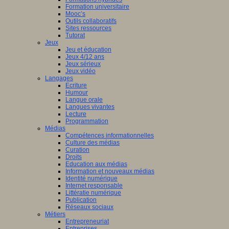
Formation universitaire
Mooc’s
Outils collaboratifs
Sites ressources
Tutorat
Jeux
Jeu et éducation
Jeux 4/12 ans
Jeux sérieux
Jeux vidéo
Langages
Ecriture
Humour
Langue orale
Langues vivantes
Lecture
Programmation
Médias
Compétences informationnelles
Culture des médias
Curation
Droits
Education aux médias
Information et nouveaux médias
Identité numérique
Internet responsable
Littératie numérique
Publication
Réseaux sociaux
Métiers
Entrepreneuriat
Entreprises