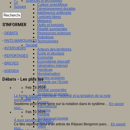
Sciences et techniques
10
Culture scientifique
Suivant
Développement durable
Intelligence artificielle
Logiciels libres
Métavers
S'INFORMER
Outils et logiciels
Réalité augmentée
Ressources sciences
-
DEBATS
Robotique
-
FAITS MARQUANTS
Technologies
Société
-
INTERVIEWS
Acteurs des territoires
Ecole et structure
-
REPORTAGES
Economie
Ecosystème éducatif
-
BREVES
Génération internet
Handicap
-
AGENDA
Mondialisation
Normes scolaires
Débats - Les plus lus
Regards sur l’Ecole
Santé
Feb 18 2026
Société connectée
Territoires et projets
La forme scolaire française, l’autorité et la tentation de la note
Territoires
sommative
Europe
Septième post d’une série sur la notation dans le système…
En savoir
International
plus...
Régions
Feb 10 2026
Ruralité
Territoires et projets
À quoi servent les vieux ?
Tiers lieux
Ce titre reprend celui d’un article de Réjean Bergeron paru…
En savoir
Villes
plus...