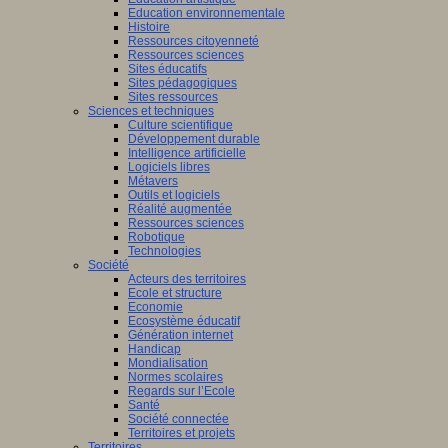
Education environnementale
Histoire
Ressources citoyenneté
Ressources sciences
Sites éducatifs
Sites pédagogiques
Sites ressources
Sciences et techniques
Culture scientifique
Développement durable
Intelligence artificielle
Logiciels libres
Métavers
Outils et logiciels
Réalité augmentée
Ressources sciences
Robotique
Technologies
Société
Acteurs des territoires
Ecole et structure
Economie
Ecosystème éducatif
Génération internet
Handicap
Mondialisation
Normes scolaires
Regards sur l’Ecole
Santé
Société connectée
Territoires et projets
Territoires