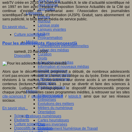
Jeux 4/12 ans
webTV créée en 2010, et Science Actualités.fr, le site d’actualité scientifique né
Jeux sérieux
en 1997 en lien avec l’espace d’exposition Science Actualités de la Cité qui
Jeux vidéo
continue d’exister en partenariat avec l’Association des journalistes
Langages
scientifiques de la presse d’information (AJSPI). Gratuit, sans abonnement et
Ecriture
sans publicité, le blob est un média de service public.
Humour
Langue orale
En savoir plus...
Langues vivantes
Lecture
Culture scientifique
Programmation
Médias
Pour les adolescents #lascienceestlà
Compétences informationnelles
Culture des médias
samedi, 23 mai 2020
Curation
Dispositifs
Droits
Education aux médias
Information et nouveaux médias
Identité numérique
Alors que le déconfinement progressif a débuté, de nombreux adolescents
Internet responsable
n’ont pas encore retrouvé le chemin du collège ou du lycée. Entre exercices et
Littératie numérique
révisions à la maison, Universcience leur donne accès à un ensemble de
Publication
contenus (lectures, vidéos, tutos…) pour se divertir et faire des sciences à
Réseaux sociaux
domicile. Ludique et pédagogique, le dispositif #lascienceestlà propose
Métiers
chaque jour de nouvelles cases programmes inédites, à retrouver sur les sites
Entrepreneuriat
cite-sciences.fr
/
palais-decouverte.fr
/
leblob.fr
ainsi que sur ses réseaux
Entreprises
sociaux.
Evolutions des métiers
Métiers du numérique
En savoir plus...
Orientation
Sciences
Pratiques numériques
Etudiants
Cartes heuristiques
Culture scientifique
Classes inversées
Dispositifs de médiation
Environnement Numérique de Travail