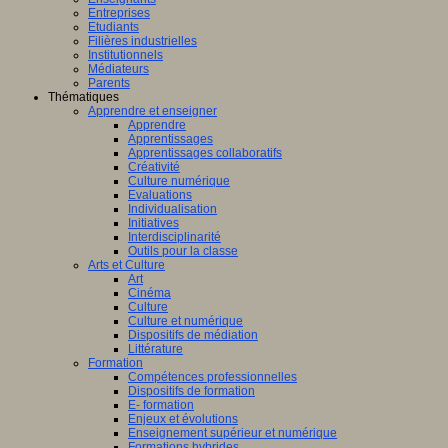
Entreprises
Etudiants
Filières industrielles
Institutionnels
Médiateurs
Parents
Thématiques
Apprendre et enseigner
Apprendre
Apprentissages
Apprentissages collaboratifs
Créativité
Culture numérique
Evaluations
Individualisation
Initiatives
Interdisciplinarité
Outils pour la classe
Arts et Culture
Art
Cinéma
Culture
Culture et numérique
Dispositifs de médiation
Littérature
Formation
Compétences professionnelles
Dispositifs de formation
E- formation
Enjeux et évolutions
Enseignement supérieur et numérique
Formations hybrides