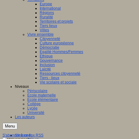
Europe
International
Régions
Ruralité
Territoires et projets
Tiers lieux
Villes
Vivre ensemble
Citoyenneté
Culture européenne
Démocratie
Egalité Hommes/Femmes
Ethique
Gouvernance
Inclusion
Laïcité
Ressources citoyenneté
Tiers - lieux
Vie scolaire et sociale
Niveaux
Périscolaire
Ecole maternelle
Ecole élémentaire
Collège
Lycée
Université
Les auteurs
Menu
S'abonner à ce flux RSS
S'informer