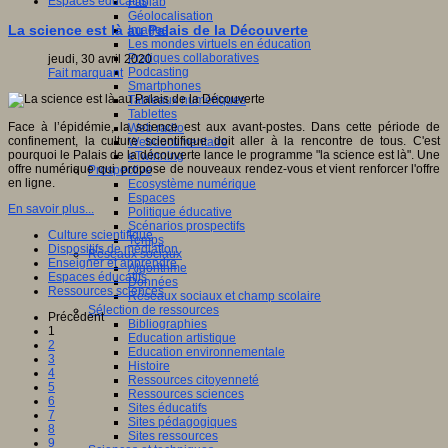
Espaces éducatifs
Fablab
Géolocalisation
La science est là au Palais de la Découverte
Images
Les mondes virtuels en éducation
Pratiques collaboratives
jeudi, 30 avril 2020
Podcasting
Fait marquant
Smartphones
Tableaux numériques
Tablettes
Face à l’épidémie, la science est aux avant-postes. Dans cette période de
Web radio
confinement, la culture scientifique doit aller à la rencontre de tous. C'est
Webdocumentaire
pourquoi le Palais de la découverte lance le programme "la science est là". Une
eTwinning
offre numérique qui propose de nouveaux rendez-vous et vient renforcer l'offre
Prospective
en ligne.
Ecosystème numérique
Espaces
En savoir plus...
Politique éducative
Scénarios prospectifs
Culture scientifique
Temps
Dispositifs de médiation
Réseaux sociaux
Enseigner et apprendre
Algorithme
Espaces éducatifs
Données
Ressources sciences
Réseaux sociaux et champ scolaire
Sélection de ressources
Précédent
Bibliographies
1
Education artistique
2
Education environnementale
3
Histoire
4
Ressources citoyenneté
5
Ressources sciences
6
Sites éducatifs
7
Sites pédagogiques
8
Sites ressources
9