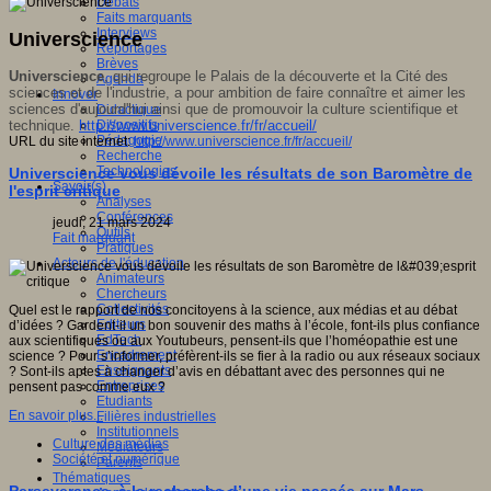
Débats
Faits marquants
Interviews
Universcience
Reportages
Brèves
Universcience
, qui regroupe le Palais de la découverte et la Cité des
Agenda
sciences et de l'industrie, a pour ambition de faire connaître et aimer les
Innover
sciences d'aujourd'hui ainsi que de promouvoir la culture scientifique et
Didactique
technique.
http://www.universcience.fr/fr/accueil/
Dispositifs
Pédagogie
URL du site internet:
http://www.universcience.fr/fr/accueil/
Recherche
Technologies
Universcience vous dévoile les résultats de son Baromètre de
Savoir(s)
l'esprit critique
Analyses
Conférences
jeudi, 21 mars 2024
Outils
Fait marquant
Pratiques
Acteurs de l'éducation
Animateurs
Chercheurs
Collectivités
Quel est le rapport de nos concitoyens à la science, aux médias et au débat
Editeurs
d’idées ? Gardent-il un bon souvenir des maths à l’école, font-ils plus confiance
EdTech
aux scientifiques ou aux Youtubeurs, pensent-ils que l’homéopathie est une
Encadrement
science ? Pour s’informer, préfèrent-ils se fier à la radio ou aux réseaux sociaux
Enseignants
? Sont-ils aptes à changer d’avis en débattant avec des personnes qui ne
Entreprises
pensent pas comme eux ?
Etudiants
En savoir plus...
Filières industrielles
Institutionnels
Culture des médias
Médiateurs
Société et numérique
Parents
Thématiques
Perseverance, à la recherche d’une vie passée sur Mars