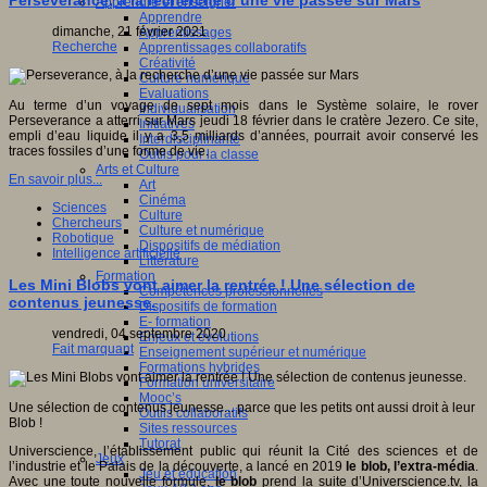
Apprendre et enseigner
Apprendre
dimanche, 21 février 2021
Apprentissages
Recherche
Apprentissages collaboratifs
Créativité
Culture numérique
Evaluations
Au terme d’un voyage de sept mois dans le Système solaire, le rover
Individualisation
Perseverance a atterri sur Mars jeudi 18 février dans le cratère Jezero. Ce site,
Initiatives
empli d’eau liquide il y a 3,5 milliards d’années, pourrait avoir conservé les
Interdisciplinarité
traces fossiles d’une forme de vie.
Outils pour la classe
Arts et Culture
En savoir plus...
Art
Cinéma
Sciences
Culture
Chercheurs
Culture et numérique
Robotique
Dispositifs de médiation
Intelligence artificielle
Littérature
Formation
Les Mini Blobs vont aimer la rentrée ! Une sélection de
Compétences professionnelles
contenus jeunesse.
Dispositifs de formation
E- formation
vendredi, 04 septembre 2020
Enjeux et évolutions
Fait marquant
Enseignement supérieur et numérique
Formations hybrides
Formation universitaire
Mooc’s
Une sélection de contenus jeunesse... parce que les petits ont aussi droit à leur
Outils collaboratifs
Blob !
Sites ressources
Tutorat
Universcience, l’établissement public qui réunit la Cité des sciences et de
Jeux
l’industrie et le Palais de la découverte, a lancé en 2019
le blob, l’extra-média
.
Jeu et éducation
Avec une toute nouvelle formule,
le blob
prend la suite d’Universcience.tv, la