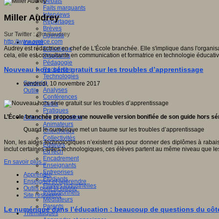
Débats
Faits marquants
Interviews
Miller Audrey
Reportages
Brèves
Sur Twitter : @
millaudrey
Agenda
http://www.amtice.com
Innover
Audrey est rédactrice en chef de L'École branchée. Elle s'implique dans l'organisa
Didactique
cela, elle est consultante en communication et formatrice en technologie éducativ
Dispositifs
Pédagogie
Nouveau hors série gratuit sur les troubles d’apprentissage
Recherche
Technologies
Savoir(s)
vendredi, 10 novembre 2017
Analyses
Outils
Conférences
Outils
Pratiques
L’École branchée propose une nouvelle version bonifiée de son guide hors sér
Acteurs de l'éducation
Animateurs
Quand le numérique met un baume sur les troubles d’apprentissage
Chercheurs
Collectivités
Non, les aides technologiques n’existent pas pour donner des diplômes à rabais
Editeurs
inclut certaines aides technologiques, ces élèves partent au même niveau que les
EdTech
Encadrement
En savoir plus...
Enseignants
Entreprises
Apprendre
Etudiants
Enseigner et apprendre
Filières industrielles
Outils pour la classe
Institutionnels
Site ressource
Médiateurs
Parents
Le numérique dans l’éducation : beaucoup de questions du côté
Thématiques