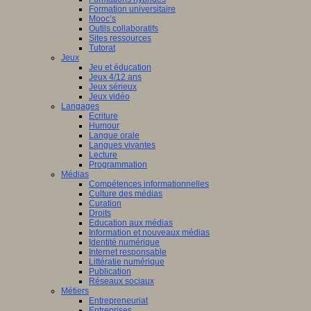
Formation universitaire
Mooc’s
Outils collaboratifs
Sites ressources
Tutorat
Jeux
Jeu et éducation
Jeux 4/12 ans
Jeux sérieux
Jeux vidéo
Langages
Ecriture
Humour
Langue orale
Langues vivantes
Lecture
Programmation
Médias
Compétences informationnelles
Culture des médias
Curation
Droits
Education aux médias
Information et nouveaux médias
Identité numérique
Internet responsable
Littératie numérique
Publication
Réseaux sociaux
Métiers
Entrepreneuriat
Entreprises