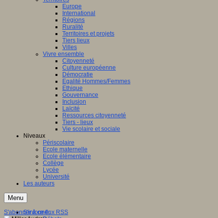
Europe
International
Régions
Ruralité
Territoires et projets
Tiers lieux
Villes
Vivre ensemble
Citoyenneté
Culture européenne
Démocratie
Egalité Hommes/Femmes
Ethique
Gouvernance
Inclusion
Laïcité
Ressources citoyenneté
Tiers - lieux
Vie scolaire et sociale
Niveaux
Périscolaire
Ecole maternelle
Ecole élémentaire
Collège
Lycée
Université
Les auteurs
Menu
S'abonner à ce flux RSS
S'informer