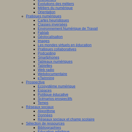
Evolutions des métiers
Métiers du numérique
Orientation
Pratiques numériques
Cartes heuristiques
Classes inversées
Environnement Numérique de Travail
Fablab
Géolocalisation
Images
Les mondes virtuels en éducation
Pratiques collaboratives
Podcasting
Smartphones
Tableaux numériques
Tablettes
Web radio
Webdocumentaire
eTwinning
Prospective
Ecosystème numérique
Espaces
Politique éducative
Scénarios prospectifs
Temps
Réseaux sociaux
Algorithme
Données
Réseaux sociaux et champ scolaire
Sélection de ressources
Bibliographies
Education artistique