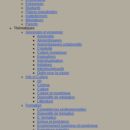
Entreprises
Etudiants
Filières industrielles
Institutionnels
Médiateurs
Parents
Thématiques
Apprendre et enseigner
Apprendre
Apprentissages
Apprentissages collaboratifs
Créativité
Culture numérique
Evaluations
Individualisation
Initiatives
Interdisciplinarité
Outils pour la classe
Arts et Culture
Art
Cinéma
Culture
Culture et numérique
Dispositifs de médiation
Littérature
Formation
Compétences professionnelles
Dispositifs de formation
E- formation
Enjeux et évolutions
Enseignement supérieur et numérique
Formations hybrides