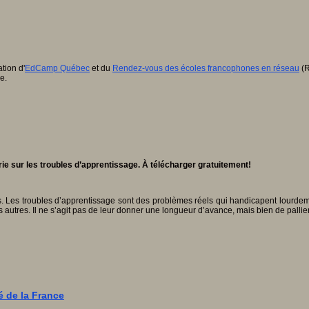
tion d'
EdCamp Québec
et du
Rendez-vous des écoles francophones en réseau
(R
e.
ie sur les troubles d’apprentissage. À télécharger gratuitement!
. Les troubles d’apprentissage sont des problèmes réels qui handicapent lourdem
 autres. Il ne s’agit pas de leur donner une longueur d’avance, mais bien de pallier 
 de la France