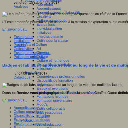
Apprendre et enseigner
vendredi, 15 septembre 2017
Apprendre
Analyses
Apprentissages
Apprentissages collaboratifs
Créativité
Culture numérique
L’École branchée poursuit sa participation à la mission d’exploration sur le nu
Evaluations
Individualisation
En savoir plus...
Initiatives
Interdisciplinarité
Enseignants
Outils pour la classe
Institutions
Arts et Culture
Parents
Art
Collectivités
Cinéma
Enseigner et apprendre
Culture
Politiques publiques
Culture et numérique
Dispositifs de médiation
Badges et fab labs : apprendre tout au long de la vie et de mult
Littérature
Formation
lundi, 09 janvier 2017
Compétences professionnelles
Didactique
Dispositifs de formation
E- formation
Enjeux et évolutions
Enseignement supérieur et numérique
Dans ce Rendez-vous pédagogique de l’École branchée,
Geoffroi Garon
défini
Formations hybrides
En savoir plus...
Formation universitaire
Mooc’s
Apprentissages
Outils collaboratifs
Culture numérique
Sites ressources
Dispositifs de formation
Tutorat
Ecosystème numérique
Jeux
Enseigner et apprendre
Jeu et éducation
Fablab