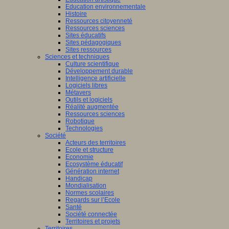
Education environnementale
Histoire
Ressources citoyenneté
Ressources sciences
Sites éducatifs
Sites pédagogiques
Sites ressources
Sciences et techniques
Culture scientifique
Développement durable
Intelligence artificielle
Logiciels libres
Métavers
Outils et logiciels
Réalité augmentée
Ressources sciences
Robotique
Technologies
Société
Acteurs des territoires
Ecole et structure
Economie
Ecosystème éducatif
Génération internet
Handicap
Mondialisation
Normes scolaires
Regards sur l’Ecole
Santé
Société connectée
Territoires et projets
Territoires