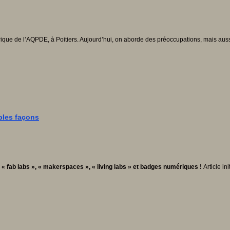
mérique de l’AQPDE, à Poitiers. Aujourd’hui, on aborde des préoccupations, mais au
iples façons
t « fab labs », « makerspaces », « living labs » et badges numériques !
Article i