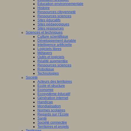
Education environnementale
Histoire
Ressources citoyenneté
Ressources sciences
Sites éducatifs
Sites pédagogiques
Sites ressources
Sciences et techniques
Culture scientifique
Développement durable
Intelligence artificielle
Logiciels libres
Métavers
Outils et logiciels
Réalité augmentée
Ressources sciences
Robotique
Technologies
Société
Acteurs des territoires
Ecole et structure
Economie
Ecosystème éducatif
Génération internet
Handicap
Mondialisation
Normes scolaires
Regards sur l’Ecole
Santé
Société connectée
Territoires et projets
Territoires