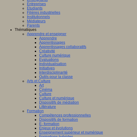
Entreprises
Etudiants
Filières industrielles
Institutionnels
Médiateurs
Parents
Thématiques
Apprendre et enseigner
Apprendre
Apprentissages
Apprentissages collaboratifs
Créativité
Culture numérique
Evaluations
Individualisation
Initiatives
Interdisciplinarité
Outils pour la classe
Arts et Culture
Art
Cinéma
Culture
Culture et numérique
Dispositifs de médiation
Littérature
Formation
Compétences professionnelles
Dispositifs de formation
E- formation
Enjeux et évolutions
Enseignement supérieur et numérique
Formations hybrides