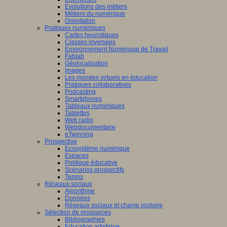
Evolutions des métiers
Métiers du numérique
Orientation
Pratiques numériques
Cartes heuristiques
Classes inversées
Environnement Numérique de Travail
Fablab
Géolocalisation
Images
Les mondes virtuels en éducation
Pratiques collaboratives
Podcasting
Smartphones
Tableaux numériques
Tablettes
Web radio
Webdocumentaire
eTwinning
Prospective
Ecosystème numérique
Espaces
Politique éducative
Scénarios prospectifs
Temps
Réseaux sociaux
Algorithme
Données
Réseaux sociaux et champ scolaire
Sélection de ressources
Bibliographies
Education artistique