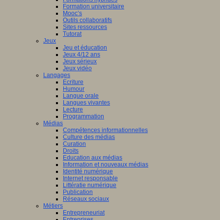
Formation universitaire
Mooc’s
Outils collaboratifs
Sites ressources
Tutorat
Jeux
Jeu et éducation
Jeux 4/12 ans
Jeux sérieux
Jeux vidéo
Langages
Ecriture
Humour
Langue orale
Langues vivantes
Lecture
Programmation
Médias
Compétences informationnelles
Culture des médias
Curation
Droits
Education aux médias
Information et nouveaux médias
Identité numérique
Internet responsable
Littératie numérique
Publication
Réseaux sociaux
Métiers
Entrepreneuriat
Entreprises