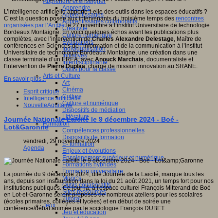
Apprendre et enseigner
Apprendre
L’intelligence artificielle apporte-t-elle des outils dans les espaces éducatifs ?
Apprentissages
C’est la question posée aux intervenants du troisième temps des
rencontres
Apprentissages collaboratifs
organisées par l’An@é
le 27 novembre à l’institut Universitaire de technologie
Créativité
Bordeaux Montaigne. En voici quelques échos avant les publications plus
Culture numérique
complètes, avec l’intervention de
Charles Alexandre Delestage
, Maître de
Evaluations
conférences en Sciences de l’information et de la communication à l’institut
Individualisation
Universitaire de technologie Bordeaux Montaigne, une création dans une
Initiatives
classe terminale d’un EREA, avec
Anouck Marchais
, documentaliste et
Interdisciplinarité
l'intervention de
Pierre Duplaa
, chargé de mission innovation au SRANE.
Outils pour la classe
Arts et Culture
En savoir plus...
Art
Cinéma
Esprit critique
Culture
Intelligence artificielle
Culture et numérique
NouvelleAquitaine
Dispositifs de médiation
Littérature
Journée Nationale Laïcité le 9 décembre 2024 - Boé -
Formation
Lot&Garonne
Compétences professionnelles
Dispositifs de formation
vendredi, 29 novembre 2024
E- formation
Agenda
Enjeux et évolutions
Enseignement supérieur et numérique
Formations hybrides
Formation universitaire
La journée du 9 décembre 2024, dite Journée de la Laïcité, marque tous les
Mooc’s
ans, depuis son instauration dans la loi du 21 août 2021, un temps fort pour nos
Outils collaboratifs
institutions publiques. Ce jour-là, à l'espace culturel François Mitterand de Boé
Sites ressources
en Lot-et-Garonne seront proposés de nombreux ateliers pour les scolaires
Tutorat
(écoles primaires, collèges et lycées) et en début de soirée une
Jeux
conférence/débat animée par le sociologue François DUBET.
Jeu et éducation