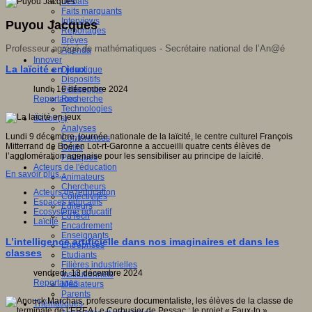
Débats
Faits marquants
Interviews
Puyou Jacques
Reportages
Brèves
Professeur agrégé de mathématiques - Secrétaire national de l’An@é
Agenda
Innover
La laïcité en jeux
Didactique
Dispositifs
lundi, 16 décembre 2024
Pédagogie
Reportages
Recherche
Technologies
Savoir(s)
Analyses
Lundi 9 décembre, journée nationale de la laïcité, le centre culturel François
Conférences
Mitterrand de Boé en Lot-rt-Garonne a accueilli quatre cents élèves de
Outils
l’agglomération agenaise pour les sensibiliser au principe de laïcité.
Pratiques
Acteurs de l'éducation
En savoir plus...
Animateurs
Chercheurs
Acteurs de leducation
Collectivités
Espaces éducatifs
Editeurs
Ecosystème éducatif
EdTech
Laïcité
Encadrement
Enseignants
L’intelligence artificielle dans nos imaginaires et dans les
Entreprises
classes
Etudiants
Filières industrielles
vendredi, 13 décembre 2024
Institutionnels
Reportages
Médiateurs
Parents
Thématiques