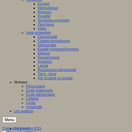
Europe
International
Régions
Ruralité
Territoires et projets
Tiers lieux
Villes
Vivre ensemble
Citoyenneté
Culture européenne
Démocratie
Egalité Hommes/Femmes
Ethique
Gouvernance
Inclusion
Laïcité
Ressources citoyenneté
Tiers - lieux
Vie scolaire et sociale
Niveaux
Périscolaire
Ecole maternelle
Ecole élémentaire
Collège
Lycée
Université
Les auteurs
Menu
S'abonner à ce flux RSS
S'informer