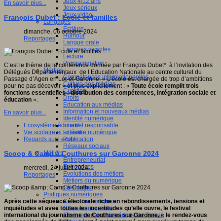
Jeux 4/12 ans
En savoir plus...
Jeux sérieux
Jeux vidéo
François Dubet : Ecole et familles
Langages
Ecriture
dimanche, 06 octobre 2024
Humour
Reportages
Langue orale
Langues vivantes
Lecture
Programmation
C’est le thème de la conférence donnée par François Dubet* à l’invitation des
Médias
Délégués Départementaux de l’Education Nationale au centre culturel du
Compétences informationnelles
Passage d’Agen en Lot-et-Garonne. « L’école est chargée de trop d’ambitions
Culture des médias
pour ne pas décevoir » et plus explicitement : «
Toute école remplit trois
Curation
fonctions essentielles : distribution des compétences, intégration sociale et
Droits
éducation
».
Education aux médias
Information et nouveaux médias
En savoir plus...
Identité numérique
Internet responsable
Ecosystème éducatif
Littératie numérique
Vie scolaire et sociale
Publication
Regards sur l ecole
Réseaux sociaux
Métiers
Scoop & Camp à Couthures sur Garonne 2024
Entrepreneuriat
Entreprises
mercredi, 24 juillet 2024
Evolutions des métiers
Reportages
Métiers du numérique
Orientation
Pratiques numériques
Cartes heuristiques
Après cette séquence électorale riche en rebondissements, tensions et
Classes inversées
inquiétudes et avec toutes les incertitudes qu’elle ouvre, le festival
Environnement Numérique de Travail
international du journalisme de Couthures sur Garonne, « le rendez-vous