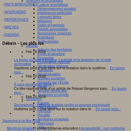
Sciences et techniques
-
FAITS MARQUANTS
Culture scientifique
Développement durable
-
INTERVIEWS
Intelligence artificielle
Logiciels libres
-
REPORTAGES
Métavers
Outils et logiciels
-
BREVES
Réalité augmentée
Ressources sciences
-
AGENDA
Robotique
Technologies
Débats - Les plus lus
Société
Acteurs des territoires
Feb 18 2026
Ecole et structure
Economie
La forme scolaire française, l’autorité et la tentation de la note
Ecosystème éducatif
sommative
Génération internet
Septième post d’une série sur la notation dans le système…
En savoir
Handicap
plus...
Mondialisation
Feb 10 2026
Normes scolaires
Regards sur l’Ecole
À quoi servent les vieux ?
Santé
Ce titre reprend celui d’un article de Réjean Bergeron paru…
En savoir
Société connectée
plus...
Territoires et projets
Feb 24 2026
Territoires
Europe
Docimologie : l’attaque frontale contre le pouvoir enseignant
International
Huitième post – Une série sur la notation dans le…
En savoir plus...
Régions
Ruralité
Territoires et projets
Souscrire à ce flux RSS
Tiers lieux
Villes
Mentions légales
| contact[@]anae.education |
Accessibilité : non conforme