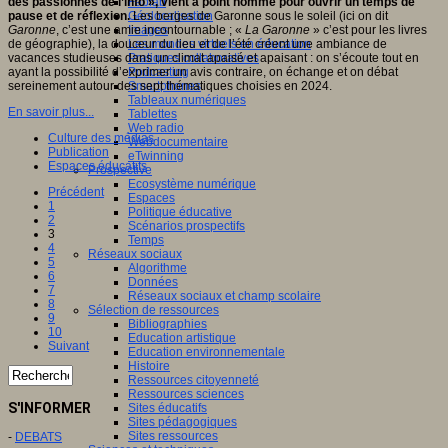
Fablab
des passionnés de l’info », vient à point nommé pour ouvrir un temps de
Géolocalisation
pause et de réflexion.
Les berges de Garonne sous le soleil (ici on dit
Images
Garonne
, c’est une amie incontournable ; «
La Garonne
» c’est pour les livres
Les mondes virtuels en éducation
de géographie), la douceur du lieu et de l’été créent une ambiance de
Pratiques collaboratives
vacances studieuses dans un climat apaisé et apaisant : on s’écoute tout en
Podcasting
ayant la possibilité d’exprimer un avis contraire, on échange et on débat
Smartphones
sereinement autour des sept thématiques choisies en 2024.
Tableaux numériques
En savoir plus...
Tablettes
Web radio
Culture des médias
Webdocumentaire
Publication
eTwinning
Espaces éducatifs
Prospective
Ecosystème numérique
Précédent
Espaces
1
Politique éducative
2
Scénarios prospectifs
3
Temps
4
Réseaux sociaux
5
Algorithme
6
Données
7
Réseaux sociaux et champ scolaire
8
Sélection de ressources
9
Bibliographies
10
Education artistique
Suivant
Education environnementale
Histoire
Ressources citoyenneté
Ressources sciences
S'INFORMER
Sites éducatifs
Sites pédagogiques
Sites ressources
-
DEBATS