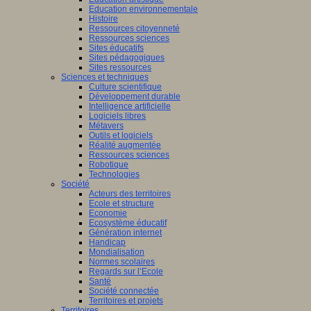
Education environnementale
Histoire
Ressources citoyenneté
Ressources sciences
Sites éducatifs
Sites pédagogiques
Sites ressources
Sciences et techniques
Culture scientifique
Développement durable
Intelligence artificielle
Logiciels libres
Métavers
Outils et logiciels
Réalité augmentée
Ressources sciences
Robotique
Technologies
Société
Acteurs des territoires
Ecole et structure
Economie
Ecosystème éducatif
Génération internet
Handicap
Mondialisation
Normes scolaires
Regards sur l’Ecole
Santé
Société connectée
Territoires et projets
Territoires