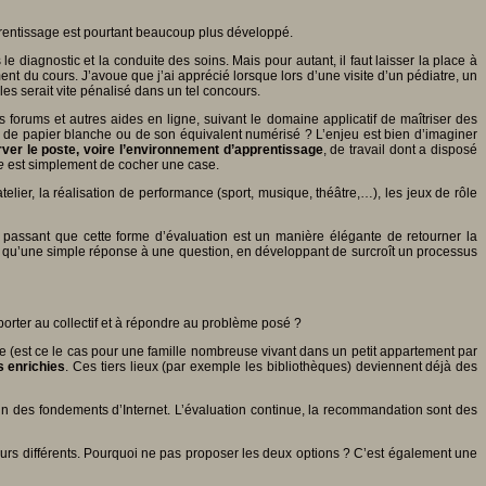
pprentissage est pourtant beaucoup plus développé.
 diagnostic et la conduite des soins. Mais pour autant, il faut laisser la place à
nt du cours. J’avoue que j’ai apprécié lorsque lors d’une visite d’un pédiatre, un
les serait vite pénalisé dans un tel concours.
s forums et autres aides en ligne, suivant le domaine applicatif de maîtriser des
le de papier blanche ou de son équivalent numérisé ? L’enjeu est bien d’imaginer
ver le poste, voire l’environnement d’apprentissage
, de travail dont a disposé
e
est simplement de cocher une case.
ier, la réalisation de performance (sport, musique, théâtre,…), les jeux de rôle
assant que cette forme d’évaluation est un manière élégante de retourner la
loin qu’une simple réponse à une question, en développant de surcroît un processus
rter au collectif et à répondre au problème posé ?
e (est ce le cas pour une famille nombreuse vivant dans un petit appartement par
s enrichies
. Ces tiers lieux (par exemple les bibliothèques) deviennent déjà des
t un des fondements d’Internet. L’évaluation continue, la recommandation sont des
ours différents. Pourquoi ne pas proposer les deux options ? C’est également une