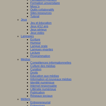
Formation universitaire
Mooc’s
Outils collaboratifs
Sites ressources
Tutorat
Jeux
Jeu et éducation
Jeux 4/12 ans
Jeux sérieux
Jeux vidéo
Langages
Ecriture
Humour
Langue orale
Langues vivantes
Lecture
Programmation
Médias
Compétences informationnelles
Culture des médias
Curation
Droits
Education aux médias
Information et nouveaux médias
Identité numérique
Internet responsable
Littératie numérique
Publication
Réseaux sociaux
Métiers
Entrepreneuriat
Entreprises