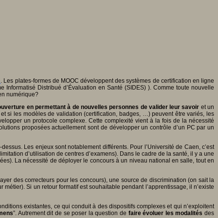
e
. Les plates-formes de MOOC développent des systèmes de certification en ligne
e Informatisé Distribué d’Évaluation en Santé (SIDES) ). Comme toute nouvelle
amen numérique?
ouverture en permettant à de
nouvelles personnes de valider leur savoir
et un
, et si les modèles de validation (certification, badges, …) peuvent être variés, les
évelopper un protocole complexe. Cette complexité vient à la fois de la nécessité
 solutions proposées actuellement sont de développer un contrôle d’un PC par un
dessus. Les enjeux sont notablement différents. Pour l’Université de Caen, c’est
itation d’utilisation de centres d’examens). Dans le cadre de la santé, il y a une
es). La nécessité de déployer le concours à un niveau national en salle, tout en
payer des correcteurs pour les concours), une source de discrimination (on sait la
 métier). Si un retour formatif est souhaitable pendant l’apprentissage, il n’existe
ions existantes, ce qui conduit à des dispositifs complexes et qui n’exploitent
amens
”. Autrement dit de se poser la question de
faire évoluer les modalités
des