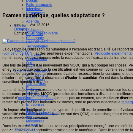
Débats
Faits marquants
Interviews
Reportages
Examen numérique, quelles adaptations ?
Brèves
Agenda
mercredi, Avr 13 2016
Innover
Débats
Didactique
Écrit par
Gilliot Jean-Marie
Dispositifs
Pédagogie
Recherche
Technologies
La question de l’utilisation du numérique à l’examen est d’actualité. Le rapport 
Savoir(s)
(
voir celui de FUN
), et des premières expérimentations (
Protocole expérimental
Analyses
numérisation, nous naviguons entre la reproduction de l’existant et la transforma
Conférences
Outils
Une fois de plus, c’est le mouvement des MOOC qui a fait bouger les choses. Perm
Pratiques
enjeu économique puisque la
certification
est vue comme un (voire le seul)
mo
Acteurs de l'éducation
besoins de garantir que la personne évaluée respecte bien la consigne, et qu’ell
Animateurs
d’isoler et de
surveiller à distance et d’isoler le candidat
. On est dans la dime
Chercheurs
surveillant humain à distance.
Collectivités
Editeurs
La numérisation du processus d’examen est un second axe qui intéresse les struc
EdTech
un discours proche des MOOC (promotion des formations à distance et meilleures co
Encadrement
volonté d’
améliorer le concours
(ce n’est pas un examen, une
meilleure discrim
Enseignants
restant très proche des modalités existantes, rend le processus technique
remarq
Entreprises
Etudiants
Un impact non négligeable de ce type de dispositif est de permettre une
évalua
Filières industrielles
variabilité entre relecteurs dès que l’on sort des QCM), et une charge pour les ens
Institutionnels
pas au moment de l’examen.
Médiateurs
Parents
Dans les exemples vu ici, nous avons vu principalement émergé une volonté de r
Thématiques
pas de nouvelles opportunités permises par le numérique. Dans le rapport de la St