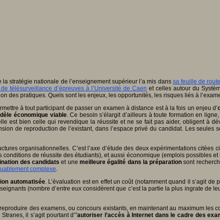
de la stratégie nationale de l’enseignement supérieur l’a mis dans
sa feuille de rout
 de télésurveillance d’épreuves à l’Université de Caen
et celles autour du Systèm
tion des pratiques. Quels sont les enjeux, les opportunités, les risques liés à l’ex
ettre à tout participant de passer un examen à distance est à la fois un enjeu d’
dèle économique viable
. Ce besoin s’élargit d’ailleurs à toute formation en ligne
e est bien celle qui revendique la réussite et ne se fait pas aider, obligent à d
nsion de reproduction de l’existant, dans l’espace privé du candidat. Les seules
tures organisationnelles. C’est l’axe d’étude des deux expérimentations citées ci-
nditions de réussite des étudiants), et aussi économique (emplois possibles et lim
ination des candidats
et une
meilleure égalité dans la préparation
sont recherché
uablement complexe
.
tion automatisée
. L’évaluation est en effet un coût (notamment quand il s’agit de 
eignants (nombre d’entre eux considèrent que c’est la partie la plus ingrate de leur
eproduire des examens, ou concours existants, en maintenant au maximum les condit
ranes, il s’agit pourtant d’”
autoriser l’accès à Internet dans le cadre des ex