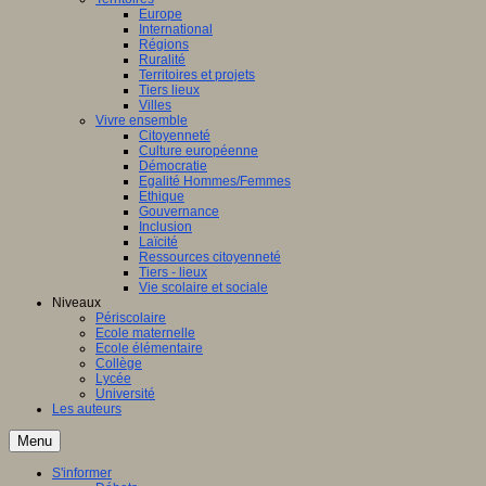
Europe
International
Régions
Ruralité
Territoires et projets
Tiers lieux
Villes
Vivre ensemble
Citoyenneté
Culture européenne
Démocratie
Egalité Hommes/Femmes
Ethique
Gouvernance
Inclusion
Laïcité
Ressources citoyenneté
Tiers - lieux
Vie scolaire et sociale
Niveaux
Périscolaire
Ecole maternelle
Ecole élémentaire
Collège
Lycée
Université
Les auteurs
Menu
S'informer