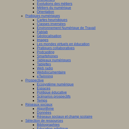
Evolutions des métiers
Métiers du numérique
Orientation
Pratiques numériques
Cartes heuristiques
Classes inversées
Environnement Numérique de Travail
Fablab
Géolocalisation
Images
Les mondes virtuels en éducation
Pratiques collaboratives
Podcasting
Smartphones
Tableaux numériques
Tablettes
Web radio
Webdocumentaire
eTwinning
Prospective
Ecosystème numérique
Espaces
Politique éducative
Scénarios prospectifs
Temps
Réseaux sociaux
Algorithme
Données
Réseaux sociaux et champ scolaire
Sélection de ressources
Bibliographies
Education artistique