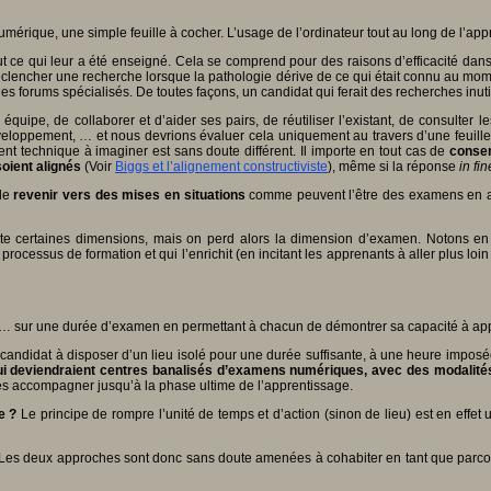
numérique, une simple feuille à cocher. L’usage de l’ordinateur tout au long de l’a
 ce qui leur a été enseigné. Cela se comprend pour des raisons d’efficacité dans le
 déclencher une recherche lorsque la pathologie dérive de ce qui était connu au mome
 les forums spécialisés. De toutes façons, un candidat qui ferait des recherches inuti
ipe, de collaborer et d’aider ses pairs, de réutiliser l’existant, de consulter le
développement, … et nous devrions évaluer cela uniquement au travers d’une feuil
 technique à imaginer est sans doute différent. Il importe en tout cas de
conser
soient alignés
(Voir
Biggs et l’alignement constructiviste
), même si la réponse
in fin
 de
revenir vers des mises en situations
comme peuvent l’être des examens en atel
 certaines dimensions, mais on perd alors la dimension d’examen. Notons en p
 processus de formation et qui l’enrichit (en incitant les apprenants à aller plus 
 … sur une durée d’examen en permettant à chacun de démontrer sa capacité à appo
candidat à disposer d’un lieu isolé pour une durée suffisante, à une heure imposé
qui deviendraient centres banalisés d’examens numériques, avec des modalité
 les accompagner jusqu’à la phase ultime de l’apprentissage.
e ?
Le principe de rompre l’unité de temps et d’action (sinon de lieu) est en effe
nts. Les deux approches sont donc sans doute amenées à cohabiter en tant que parc