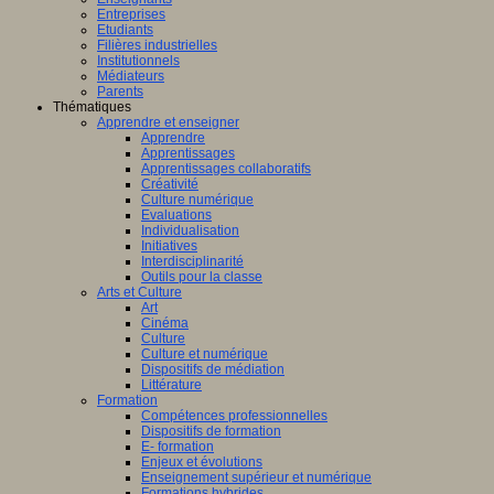
Entreprises
Etudiants
Filières industrielles
Institutionnels
Médiateurs
Parents
Thématiques
Apprendre et enseigner
Apprendre
Apprentissages
Apprentissages collaboratifs
Créativité
Culture numérique
Evaluations
Individualisation
Initiatives
Interdisciplinarité
Outils pour la classe
Arts et Culture
Art
Cinéma
Culture
Culture et numérique
Dispositifs de médiation
Littérature
Formation
Compétences professionnelles
Dispositifs de formation
E- formation
Enjeux et évolutions
Enseignement supérieur et numérique
Formations hybrides