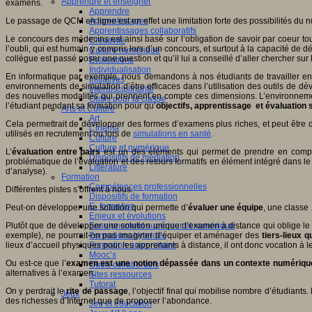
Apprendre et enseigner
examens.
Apprendre
Le passage de QCM en ligne est en effet une limitation forte des possibilités du 
Apprentissages
Apprentissages collaboratifs
Le concours des médecins est ainsi basé sur l’obligation de savoir par coeur tout
Créativité
l’oubli, qui est humain y compris lors d’un concours, et surtout à la capacité de
Culture numérique
collègue est passé poser une question et qu’il lui a conseillé d’aller chercher sur
Evaluations
Individualisation
En informatique par exemple, nous demandons à nos étudiants de travailler en équ
Initiatives
environnements de simulation d’être efficaces dans l’utilisation des outils de 
Interdisciplinarité
des nouvelles modalités qui prennent en compte ces dimensions. L’environnement
Outils pour la classe
l’étudiant pendant sa formation pour qu’
objectifs, apprentissage et évaluation 
Arts et Culture
Art
Cela permettrait de développer des formes d’examens plus riches, et peut être
Cinéma
utilisés en recrutement ou lors de
simulations en santé
.
Culture
Culture et numérique
L’
évaluation entre pairs
est un des éléments qui permet de prendre en compte
Dispositifs de médiation
problématique de l’évaluation et des retours formatifs en élément intégré dans le
Littérature
d’analyse).
Formation
Compétences professionnelles
Différentes pistes s’offrent à nous.
Dispositifs de formation
E- formation
Peut-on développer une solution qui permette d’
évaluer une équipe
, une classe
Enjeux et évolutions
Plutôt que de développer une solution unique d’examen à distance qui oblige le 
Enseignement supérieur et numérique
exemple), ne pourrait-on pas imaginer d’équiper et aménager des
tiers-lieux 
Formations hybrides
lieux d’accueil physiques pour les apprenants à distance, il ont donc vocation à
Formation universitaire
Mooc’s
Ou est-ce que l’
examen est une notion dépassée dans un contexte numériqu
Outils collaboratifs
alternatives à l’examen.
Sites ressources
Tutorat
On y perdrait le
rite de passage
, l’objectif final qui mobilise nombre d’étudia
Jeux
des richesses d’Internet que de proposer l’abondance.
Jeu et éducation