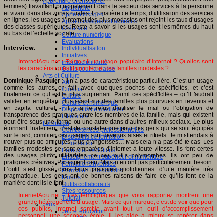
Apprendre et enseigner
femmes) travaillant principalement dans le secteur des services à la personne
Apprendre
et vivant dans des zones rurales. En matière de temps, d’utilisation des services
Apprentissages
en lignes, les usages d’internet des plus modestes ont rejoint les taux d’usages
Apprentissages collaboratifs
des classes supérieures. Reste à savoir si les usages sont les mêmes du haut
Créativité
au bas de l’échelle sociale.
Culture numérique
Evaluations
Interview.
Individualisation
Initiatives
InternetActu.net : Existe-t-il un usage populaire d’internet ? Quelles sont
Interdisciplinarité
les caractéristiques d’un internet des familles modestes ?
Outils pour la classe
Arts et Culture
Dominique Pasquier :
Il n’a pas de caractéristique particulière. C’est un usage
Art
comme les autres en fait, avec quelques poches de spécificités, et c’est
Cinéma
finalement ce qui est le plus surprenant. Parmi ces spécificités – qu’il faudrait
Culture
valider en enquêtant plus avant sur des familles plus pourvues en revenus et
Culture et numérique
en capital culturel -, il y a le refus d’utiliser le mail ou l’obligation de
Dispositifs de médiation
transparence des pratiques entre les membres de la famille, mais qui existent
Littérature
peut-être sous une forme ou une autre dans d’autres milieux sociaux. Le plus
Formation
étonnant finalement, c’est de constater que pour des gens qui se sont équipés
Compétences professionnelles
sur le tard, combien ces usages sont devenus aisés et rituels. Je m’attendais à
Dispositifs de formation
trouver plus de difficultés, plus d’angoisses… Mais cela n’a pas été le cas. Les
E- formation
familles modestes se sont emparées d’internet à toute vitesse. Ils font certes
Enjeux et évolutions
des usages plutôt utilitaristes de ces outils polymorphes. Ils ont peu de
Enseignement supérieur et numérique
pratiques créatives. Participent peu. Mais n’en ont pas particulièrement besoin.
Formations hybrides
L’outil s’est glissé dans leurs pratiques quotidiennes, d’une manière très
Formation universitaire
pragmatique. Les gens ont de bonnes raisons de faire ce qu’ils font de la
Mooc’s
manière dont ils le font.
Outils collaboratifs
Sites ressources
InternetActu.net : Les témoignages que vous rapportez montrent une
Tutorat
grande hétérogénéité d’usage. Mais ce qui marque, c’est de voir que pour
Jeux
ces publics, internet semble avant tout un outil d’accomplissement
Jeu et éducation
personnel, une seconde école. Il les aide à mieux se repérer dans