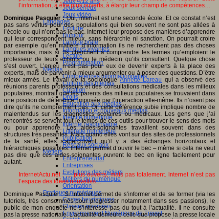
Jeux 4/12 ans
l’information, à être plus ouverts, à élargir leur champ de compétences…
Jeux sérieux
Jeux vidéo
Dominique Pasquier :
Oui, internet est une seconde école. Et ce constat n’est
Langages
pas sans vertus pour des populations qui bien souvent ne sont pas allées à
Ecriture
l’école ou qui n’ont pas le bac. Internet leur propose des manières d’apprendre
Humour
qui leur correspondent mieux, sans hiérarchie ni sanction. On pourrait croire
Langue orale
par exemple qu’en matière d’information ils ne recherchent pas des choses
Langues vivantes
importantes, mais si. Ils cherchent à comprendre les termes qu’emploient le
Lecture
professeur de leurs enfants ou le médecin qu’ils consultent. Quelque chose
Programmation
s’est ouvert. L’enjeu n’est pas pour eux de devenir experts à la place des
Médias
experts, mais de parvenir à mieux argumenter ou à poser des questions. D’être
Compétences informationnelles
mieux armés. Le travail de la sociologue
Annette Lareau
qui a observé des
Culture des médias
réunions parents professeurs et des consultations médicales dans les milieux
Curation
populaires, montrait que les parents des milieux populaires se trouvaient dans
Droits
une position de déférence, imposée par l’interaction elle-même. Ils n’osent pas
Education aux médias
dire qu’ils ne comprennent pas. Or, cette déférence subie implique nombre de
Information et nouveaux médias
malentendus sur les diagnostics scolaires ou médicaux. Les gens que j’ai
Identité numérique
rencontrés se servent tout le temps de ces outils pour trouver le sens des mots
Internet responsable
ou pour apprendre. Les aides-soignantes travaillent souvent dans des
Littératie numérique
structures très pesantes. Mais quand elles vont sur des sites de professionnels
Publication
de la santé, elles s’aperçoivent qu’il y a des échanges horizontaux et
Réseaux sociaux
hiérarchiques possibles. Internet permet d’ouvrir le bec – même si cela ne veut
Métiers
pas dire que ces aides-soignantes ouvrent le bec en ligne facilement pour
Entrepreneuriat
autant.
Entreprises
Evolutions des métiers
InternetActu.net : … plus ouverts, mais pas totalement. Internet n’est pas
Métiers du numérique
l’espace des idées nouvelles…
Orientation
Pratiques numériques
Dominique Pasquier : Si internet permet de s’informer et de se former (via les
Cartes heuristiques
tutoriels, très consommés pour progresser notamment dans ses passions), le
Classes inversées
public de mon enquête ne s’intéresse pas du tout à l’actualité. Il ne consulte
Environnement Numérique de Travail
pas la presse nationale. L’actualité demeure celle que propose la presse locale