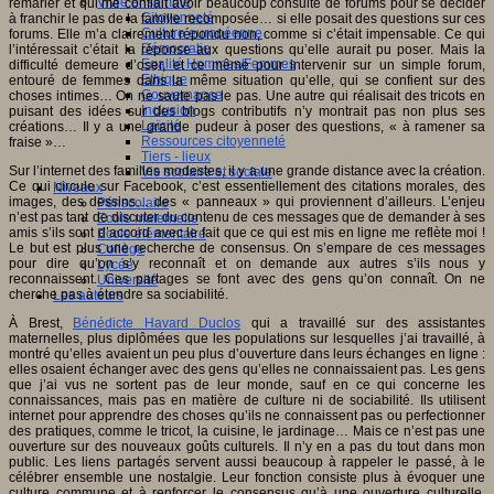
Vivre ensemble
remarier et qui me confiait avoir beaucoup consulté de forums pour se décider
Citoyenneté
à franchir le pas de la famille recomposée… si elle posait des questions sur ces
Culture européenne
forums. Elle m’a clairement répondu non, comme si c’était impensable. Ce qui
Démocratie
l’intéressait c’était la réponse aux questions qu’elle aurait pu poser. Mais la
Egalité Hommes/Femmes
difficulté demeure d’oser, et ce même pour intervenir sur un simple forum,
Ethique
entouré de femmes dans la même situation qu’elle, qui se confient sur des
Gouvernance
choses intimes… On ne saute pas le pas. Une autre qui réalisait des tricots en
Inclusion
puisant des idées sur des blogs contributifs n’y montrait pas non plus ses
Laïcité
créations… Il y a une grande pudeur à poser des questions, « à ramener sa
Ressources citoyenneté
fraise »…
Tiers - lieux
Sur l’internet des familles modestes, il y a une grande distance avec la création.
Vie scolaire et sociale
Ce qui circule sur Facebook, c’est essentiellement des citations morales, des
Niveaux
images, des dessins… des « panneaux » qui proviennent d’ailleurs. L’enjeu
Périscolaire
n’est pas tant de discuter du contenu de ces messages que de demander à ses
Ecole maternelle
amis s’ils sont d’accord avec le fait que ce qui est mis en ligne me reflète moi !
Ecole élémentaire
Le but est plus une recherche de consensus. On s’empare de ces messages
Collège
pour dire qu’on s’y reconnaît et on demande aux autres s’ils nous y
Lycée
reconnaissent. Ces partages se font avec des gens qu’on connaît. On ne
Université
cherche pas à étendre sa sociabilité.
Les auteurs
À Brest,
Bénédicte Havard Duclos
qui a travaillé sur des assistantes
maternelles, plus diplômées que les populations sur lesquelles j’ai travaillé, à
montré qu’elles avaient un peu plus d’ouverture dans leurs échanges en ligne :
elles osaient échanger avec des gens qu’elles ne connaissaient pas. Les gens
que j’ai vus ne sortent pas de leur monde, sauf en ce qui concerne les
connaissances, mais pas en matière de culture ni de sociabilité. Ils utilisent
internet pour apprendre des choses qu’ils ne connaissent pas ou perfectionner
des pratiques, comme le tricot, la cuisine, le jardinage… Mais ce n’est pas une
ouverture sur des nouveaux goûts culturels. Il n’y en a pas du tout dans mon
public. Les liens partagés servent aussi beaucoup à rappeler le passé, à le
célébrer ensemble une nostalgie. Leur fonction consiste plus à évoquer une
culture commune et à renforcer le consensus qu’à une ouverture culturelle.