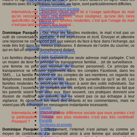
Sciences et techniques
relations avec les institutions sociales, en ligne, sont particulièrement difficiles.
Culture scientifique
Développement durable
InternetActu.net : Peut-être est-ce aussi lié à l’usage spécifique du mail
Intelligence artificielle
qu’on rencontre dans ces familles. Vous soulignez, qu’une des rares
Logiciels libres
spécificités de l’internet des familles modestes, c’est que l’usage du mail
Métavers
n’est pas tant individuel que familial…
Outils et logiciels
Réalité augmentée
Dominique Pasquier :
Oui. Pour les familles modestes, le mail n’est pas un
Ressources sciences
outil de conversation agréable. Il est asynchrone et écrit. Envoyer et attendre
Robotique
une réponse ne correspond pas aux valeurs du face à face dans l’échange, qui
Technologies
reste très fort dans les milieux populaires. Il demeure de l’ordre du courrier, ce
Société
qui en fait un dispositif formellement distant.
Acteurs des territoires
Ecole et structure
Les familles disposent bien souvent d’une seule adresse mail partagée. C’est
Economie
un moyen de tenir un principe de transparence familial… (et de surveillance :
Ecosystème éducatif
une femme ne peut pas recevoir de courrier personnel). Ce principe de
Génération internet
transparence se retrouve également dans les comptes Facebook, dans les
Handicap
SMS,… La famille intervient sur les comptes de ses membres, on regarde les
Mondialisation
téléphones mobiles des uns et des autres. On surveille ce qu’il se dit. Les
Normes scolaires
familles modestes ne voient pas de raison à avoir des outils individuels. Sur
Regards sur l’Ecole
Facebook, l’ouverture de comptes par les enfants est conditionnée au fait que
Santé
les parents soient amis avec eux. Bien souvent, ces pratiques donnent une
Société connectée
illusion de maîtrise aux parents, qui ne voient pas ce qui échappe à leur
Territoires et projets
vigilance. Ils observent les murs des enfants et les commentaires, mais ne
Territoires
voient pas les échanges en messagerie instantanée incessants.
Europe
International
Internetactu.net : L’autre grande différence sociale que vous pointez c’est
Régions
la participation : l’usage des plus modestes n’est pas très contributif.
Ruralité
Pourquoi ?
Territoires et projets
Tiers lieux
Dominique Pasquier :
Effectivement, l’internet n’est jamais vu comme un
Villes
moyen de contribution. J’ai demandé ainsi à une femme qui souhaitait se