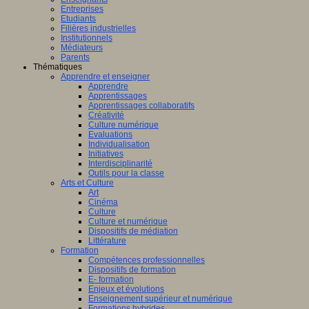
Entreprises
Etudiants
Filières industrielles
Institutionnels
Médiateurs
Parents
Thématiques
Apprendre et enseigner
Apprendre
Apprentissages
Apprentissages collaboratifs
Créativité
Culture numérique
Evaluations
Individualisation
Initiatives
Interdisciplinarité
Outils pour la classe
Arts et Culture
Art
Cinéma
Culture
Culture et numérique
Dispositifs de médiation
Littérature
Formation
Compétences professionnelles
Dispositifs de formation
E- formation
Enjeux et évolutions
Enseignement supérieur et numérique
Formations hybrides