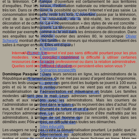
Fablab
et la télévision. Ce manque d’ouverture est certainement lié aux territoires
Géolocalisation
d’enquêtes. Pour les ruraux, l’information nationale ou internationale semble
Images
très loin. Dans ce domaine, la possibilité qu’ouvre l’internet n’est pas saisie. La
Les mondes virtuels en éducation
consommation télévisuelle reste très forte. L’ouverture passe par la télévision,
Pratiques collaboratives
c’est de là qu’arrive la nouveauté, via la télé-réalité, les émissions de
Podcasting
décoration et de cuisine. La « moyennisation » des styles de vie est concrète :
Smartphones
elle se voit dans les maisons. La télévision a diffusé un dépouillement du décor
Tableaux numériques
mobilier par exemple comme on le voit dans les émissions de décoration. Dans
Tablettes
ses enquêtes sur le monde ouvrier des années 80, le sociologue
Olivier
Web radio
Schwartz
montrait que les familles de mineurs qui réussissaient achetaient des
Webdocumentaire
salles à manger en bois. Elles ont disparu !
eTwinning
Prospective
InternetActu.net : L’internet n’est pas sans difficulté pourtant pour les plus
Ecosystème numérique
modestes. Vous évoquez notamment la difficulté à utiliser certaines
Espaces
ressources dans le cadre professionnel ou dans la relation administrative.
Politique éducative
Quelles sont ces difficultés et pourquoi persistent-elles selon vous ?
Scénarios prospectifs
Dominique Pasquier :
Dans leurs services en ligne, les administrations de la
Temps
République sont lamentables. On ne met pas assez d’argent dans l’ergonomie,
Réseaux sociaux
dans les tests usagers… pour des gens dont les budgets se jouent à 100 euros
Algorithme
près et où le moindre remboursement qui ne vient pas est un drame. La
Données
dématérialisation de l’administration est inhumaine et brutale. Les familles
Réseaux sociaux et champ scolaire
modestes utilisent peu le mail. Leurs adresses servent principalement aux
Sélection de ressources
achats et aux relations avec les administrations. Mais les courriers de
Bibliographies
l’administration se perdent dans le spam qu’ils reçoivent des sites d’achat. Pour
Education artistique
eux, le mail est un instrument de torture et ce d’autant plus qu’il est l’outil de
Education environnementale
l’injonction administrative. Les gens ont l’impression d’être maltraités par les
Histoire
administrations, à l’image de cet homme que j’ai rencontré, noyé dans ses
Ressources citoyenneté
démêlés avec Pôle emploi, en difficulté dans toutes ses démarches.
Ressources sciences
Sites éducatifs
Les usagers ne sont pas contre la dématérialisation pourtant. Le public que j’ai
Sites pédagogiques
rencontré utilise quotidiennement les applications bancaires par exemple,
Sites ressources
matins et soirs. Ils n’ont pas de mal à gérer leurs factures en ligne. Mais les