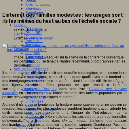
Débats
Faits marquants
Interviews
Reportages
L’internet des familles modestes : les usages sont-
Brèves
ils les mêmes du haut au bas de l’échelle sociale ?
Agenda
Innover
Didactique
samedi, Nov 10 2018
Dispositifs
Débats
Pédagogie
Écrit par
Guillaud Hubert
Recherche
Technologies
Savoir(s)
Analyses
Conférences
Image : Dominique Pasquier sur la scène de la conférence Numérique
Outils
en Communs, qui se tenait à Nantes récemment, photographiée par les
Pratiques
Bricodeurs
Acteurs de l'éducation
Il semble toujours difficile de saisir une enquête sociologique, car, comme toute
Animateurs
bonne enquête sociologique, celles-ci sont surtout qualitatives et se fondent sur
Chercheurs
des témoignages peu nombreux et variés… dont il semble difficile de dégager
Collectivités
des lignes directrices. C’est pourtant ce que réussit à faire la
Editeurs
sociologue
Dominique Pasquier
dans son livre,
L’internet des familles
EdTech
modestes
en s’intéressant aux transformations des univers populaires par le
Encadrement
prisme des usages et des pratiques d’internet.
Enseignants
Entreprises
Alors qu’il n’y a pas si longtemps, la fracture numérique semblait ne pouvoir se
Etudiants
résorber, les usagers les plus modestes semblent finalement avoir adopté les
Filières industrielles
outils numériques très rapidement, à l’image de l’introduction de la
Institutionnels
photographie au début du XXe siècle dans les sociétés rurales traditionnelles
Médiateurs
qu’évoquait Pierre Bourdieu dans
Un art moyen
. L’internet des classes
Parents
dominantes et urbaines a colonisé la société, rapporte Dominique Pasquier
Thématiques
dans son étude où elle s’est intéressée aux employées (majoritairement des