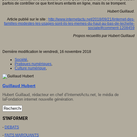
parfois de contrôler ce que font leurs enfants en ligne, mais ils se trompent.
Hubert Guillaud.
Article publié sur le site :
http://www.internetactu.net/2018/09/21/linternet-des-
familles-modestes-les-usages-sont-ils-les-memes-du-haut-au-bas-de-lechelle-
sociale/#comment-1208459
Propos recueillis par Hubert Guillaud
Dernière modification le vendredi, 16 novembre 2018
Société
,
Pratiques numériques
,
Culture numérique
,
Guillaud Hubert
Hubert Guillaud, rédacteur en chef d’
InternetActu.net
, le média de
la
Fondation internet nouvelle génération
.
S'INFORMER
-
DEBATS
-
FAITS MARQUANTS