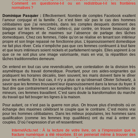
Comment en questionne-t-il ou en redistribue-t-il les frontières
normatives ?
Dominique Pasquier :
Effectivement. Nombre de comptes Facebook exaltent
l’amour conjugal et la famille. Ce n’est bien sûr pas le cas des hommes
célibataires que j’ai rencontrés, dans les comptes desquels dominent des
blagues sur les femmes. Chez celles-ci, par contre, on trouve beaucoup de
partage d’images et de maximes sur l’absence de partage des tâches
domestiques. Chez ces femmes, l’idée qu’on se réalise en tenant son intérieur
propre et son linge repassé ne fonctionne plus. L’épanouissement domestique
ne fait plus rêver. Cela n’empêche pas que ces femmes continuent à tout faire
et que leurs intérieurs soient nickels et parfaitement rangés. Elles aspirent à ce
que ce ne soit plus une image valorisante, mais en vrai, la répartition des
tâches traditionnelles demeure.
On entend en tout cas une revendication, une contestation de la division très
asymétrique du travail domestique. Pourtant, pour ces aides-soignantes qui
pratiquent les horaires décalés, bien souvent, les maris doivent faire le dîner
pour les enfants. En tout cas, il n’y a plus ce qu’observait Olivier Schwartz, à
savoir que les femmes trouvaient leur épanouissement dans la tenue du foyer. Il
faut dire que contrairement aux enquêtes qu’il a réalisées dans les familles de
mineurs, ces femmes travaillent. C’est sans doute la transformation du marché
du travail qui fait bouger les lignes à la maison.
Pour autant, ce n’est pas la guerre non plus. On trouve plus d’endroits où on
échange des maximes célébrant le couple que le contraire. C’est moins vrai
pour les hommes célibataires. Dans les milieux populaires, les hommes sans
qualification (comme les femmes trop qualifiées) ont du mal à entrer en
couples. D’où l’expression d’un vif ressentiment.
InternetActu.net : À la lecture de votre livre, on a l’impression que la
fracture numérique a été résorbée. Et on peinerait même à trouver des