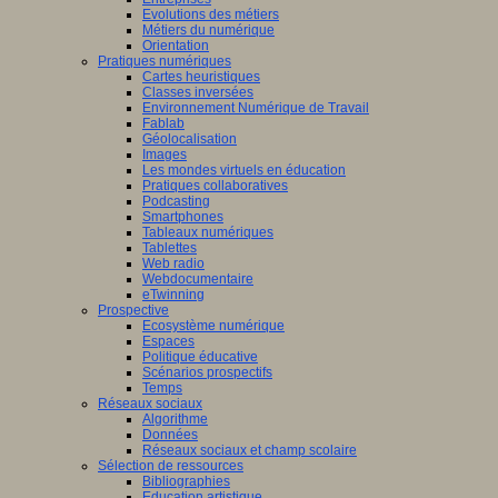
Evolutions des métiers
Métiers du numérique
Orientation
Pratiques numériques
Cartes heuristiques
Classes inversées
Environnement Numérique de Travail
Fablab
Géolocalisation
Images
Les mondes virtuels en éducation
Pratiques collaboratives
Podcasting
Smartphones
Tableaux numériques
Tablettes
Web radio
Webdocumentaire
eTwinning
Prospective
Ecosystème numérique
Espaces
Politique éducative
Scénarios prospectifs
Temps
Réseaux sociaux
Algorithme
Données
Réseaux sociaux et champ scolaire
Sélection de ressources
Bibliographies
Education artistique