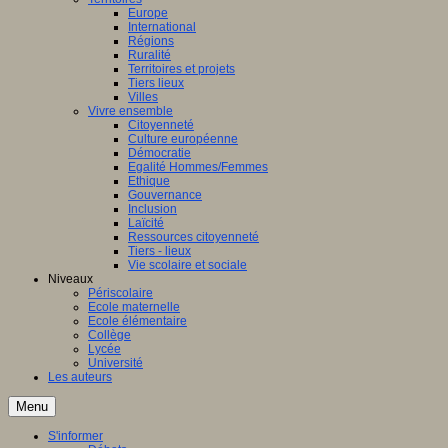
Europe
International
Régions
Ruralité
Territoires et projets
Tiers lieux
Villes
Vivre ensemble
Citoyenneté
Culture européenne
Démocratie
Egalité Hommes/Femmes
Ethique
Gouvernance
Inclusion
Laïcité
Ressources citoyenneté
Tiers - lieux
Vie scolaire et sociale
Niveaux
Périscolaire
Ecole maternelle
Ecole élémentaire
Collège
Lycée
Université
Les auteurs
Menu
S'informer