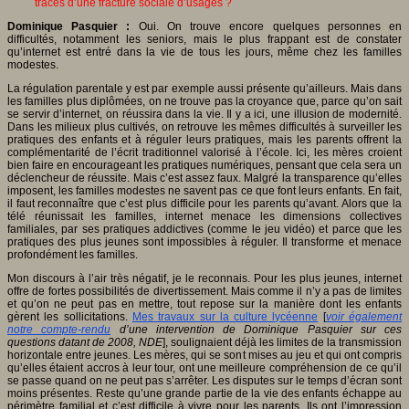
traces d’une fracture sociale d’usages ?
Dominique Pasquier :
Oui. On trouve encore quelques personnes en
difficultés, notamment les seniors, mais le plus frappant est de constater
qu’internet est entré dans la vie de tous les jours, même chez les familles
modestes.
La régulation parentale y est par exemple aussi présente qu’ailleurs. Mais dans
les familles plus diplômées, on ne trouve pas la croyance que, parce qu’on sait
se servir d’internet, on réussira dans la vie. Il y a ici, une illusion de modernité.
Dans les milieux plus cultivés, on retrouve les mêmes difficultés à surveiller les
pratiques des enfants et à réguler leurs pratiques, mais les parents offrent la
complémentarité de l’écrit traditionnel valorisé à l’école. Ici, les mères croient
bien faire en encourageant les pratiques numériques, pensant que cela sera un
déclencheur de réussite. Mais c’est assez faux. Malgré la transparence qu’elles
imposent, les familles modestes ne savent pas ce que font leurs enfants. En fait,
il faut reconnaître que c’est plus difficile pour les parents qu’avant. Alors que la
télé réunissait les familles, internet menace les dimensions collectives
familiales, par ses pratiques addictives (comme le jeu vidéo) et parce que les
pratiques des plus jeunes sont impossibles à réguler. Il transforme et menace
profondément les familles.
Mon discours à l’air très négatif, je le reconnais. Pour les plus jeunes, internet
offre de fortes possibilités de divertissement. Mais comme il n’y a pas de limites
et qu’on ne peut pas en mettre, tout repose sur la manière dont les enfants
gèrent les sollicitations.
Mes travaux sur la culture lycéenne
[
voir également
notre compte-rendu
d’une intervention de Dominique Pasquier sur ces
questions datant de 2008, NDE
], soulignaient déjà les limites de la transmission
horizontale entre jeunes. Les mères, qui se sont mises au jeu et qui ont compris
qu’elles étaient accros à leur tour, ont une meilleure compréhension de ce qu’il
se passe quand on ne peut pas s’arrêter. Les disputes sur le temps d’écran sont
moins présentes. Reste qu’une grande partie de la vie des enfants échappe au
périmètre familial et c’est difficile à vivre pour les parents. Ils ont l’impression