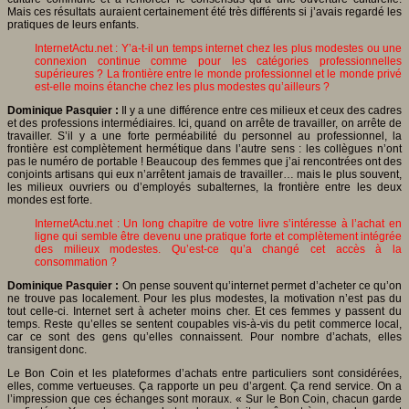
Mais ces résultats auraient certainement été très différents si j’avais regardé les
pratiques de leurs enfants.
InternetActu.net : Y’a-t-il un temps internet chez les plus modestes ou une
connexion continue comme pour les catégories professionnelles
supérieures ? La frontière entre le monde professionnel et le monde privé
est-elle moins étanche chez les plus modestes qu’ailleurs ?
Dominique Pasquier :
Il y a une différence entre ces milieux et ceux des cadres
et des professions intermédiaires. Ici, quand on arrête de travailler, on arrête de
travailler. S’il y a une forte perméabilité du personnel au professionnel, la
frontière est complètement hermétique dans l’autre sens : les collègues n’ont
pas le numéro de portable ! Beaucoup des femmes que j’ai rencontrées ont des
conjoints artisans qui eux n’arrêtent jamais de travailler… mais le plus souvent,
les milieux ouvriers ou d’employés subalternes, la frontière entre les deux
mondes est forte.
InternetActu.net : Un long chapitre de votre livre s’intéresse à l’achat en
ligne qui semble être devenu une pratique forte et complètement intégrée
des milieux modestes. Qu’est-ce qu’a changé cet accès à la
consommation ?
Dominique Pasquier :
On pense souvent qu’internet permet d’acheter ce qu’on
ne trouve pas localement. Pour les plus modestes, la motivation n’est pas du
tout celle-ci. Internet sert à acheter moins cher. Et ces femmes y passent du
temps. Reste qu’elles se sentent coupables vis-à-vis du petit commerce local,
car ce sont des gens qu’elles connaissent. Pour nombre d’achats, elles
transigent donc.
Le Bon Coin et les plateformes d’achats entre particuliers sont considérées,
elles, comme vertueuses. Ça rapporte un peu d’argent. Ça rend service. On a
l’impression que ces échanges sont moraux. « Sur le Bon Coin, chacun garde