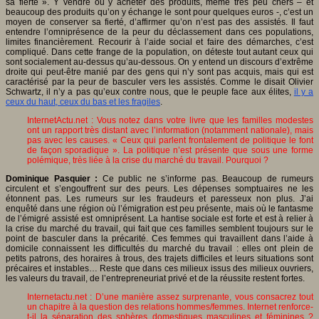
sa fierté ». Y vendre ou y acheter des produits, même très peu chers – et
beaucoup des produits qu’on y échange le sont pour quelques euros -, c’est un
moyen de conserver sa fierté, d’affirmer qu’on n’est pas des assistés. Il faut
entendre l’omniprésence de la peur du déclassement dans ces populations,
limites financièrement. Recourir à l’aide social et faire des démarches, c’est
compliqué. Dans cette frange de la population, on déteste tout autant ceux qui
sont socialement au-dessus qu’au-dessous. On y entend un discours d’extrême
droite qui peut-être manié par des gens qui n’y sont pas acquis, mais qui est
caractérisé par la peur de basculer vers les assistés. Comme le disait Olivier
Schwartz, il n’y a pas qu’eux contre nous, que le peuple face aux élites,
il y a
ceux du haut, ceux du bas et les fragiles
.
InternetActu.net : Vous notez dans votre livre que les familles modestes
ont un rapport très distant avec l’information (notamment nationale), mais
pas avec les causes. « Ceux qui parlent frontalement de politique le font
de façon sporadique ». La politique n’est présente que sous une forme
polémique, très liée à la crise du marché du travail. Pourquoi ?
Dominique Pasquier :
Ce public ne s’informe pas. Beaucoup de rumeurs
circulent et s’engouffrent sur des peurs. Les dépenses somptuaires ne les
étonnent pas. Les rumeurs sur les fraudeurs et paresseux non plus. J’ai
enquêté dans une région où l’émigration est peu présente, mais où le fantasme
de l’émigré assisté est omniprésent. La hantise sociale est forte et est à relier à
la crise du marché du travail, qui fait que ces familles semblent toujours sur le
point de basculer dans la précarité. Ces femmes qui travaillent dans l’aide à
domicile connaissent les difficultés du marché du travail : elles ont plein de
petits patrons, des horaires à trous, des trajets difficiles et leurs situations sont
précaires et instables… Reste que dans ces milieux issus des milieux ouvriers,
les valeurs du travail, de l’entrepreneuriat privé et de la réussite restent fortes.
Internetactu.net : D’une manière assez surprenante, vous consacrez tout
un chapitre à la question des relations hommes/femmes. Internet renforce-
t-il la séparation des sphères domestiques masculines et féminines ?