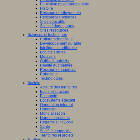
Education environnementale
Histoire
Ressources citoyenneté
Ressources sciences
Sites éducatifs
Sites pédagogiques
Sites ressources
Sciences et techniques
Culture scientifique
Développement durable
Intelligence artificielle
Logiciels libres
Métavers
Outils et logiciels
Réalité augmentée
Ressources sciences
Robotique
Technologies
Société
Acteurs des territoires
Ecole et structure
Economie
Ecosystème éducatif
Génération internet
Handicap
Mondialisation
Normes scolaires
Regards sur l’Ecole
Santé
Société connectée
Territoires et projets
Territoires