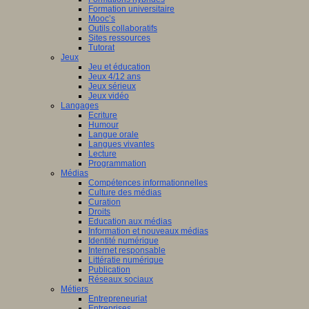
Formation universitaire
Mooc’s
Outils collaboratifs
Sites ressources
Tutorat
Jeux
Jeu et éducation
Jeux 4/12 ans
Jeux sérieux
Jeux vidéo
Langages
Ecriture
Humour
Langue orale
Langues vivantes
Lecture
Programmation
Médias
Compétences informationnelles
Culture des médias
Curation
Droits
Education aux médias
Information et nouveaux médias
Identité numérique
Internet responsable
Littératie numérique
Publication
Réseaux sociaux
Métiers
Entrepreneuriat
Entreprises