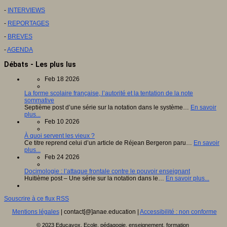
-
INTERVIEWS
-
REPORTAGES
-
BREVES
-
AGENDA
Débats - Les plus lus
Feb 18 2026
La forme scolaire française, l’autorité et la tentation de la note
sommative
Septième post d’une série sur la notation dans le système…
En savoir
plus...
Feb 10 2026
À quoi servent les vieux ?
Ce titre reprend celui d’un article de Réjean Bergeron paru…
En savoir
plus...
Feb 24 2026
Docimologie : l’attaque frontale contre le pouvoir enseignant
Huitième post – Une série sur la notation dans le…
En savoir plus...
Souscrire à ce flux RSS
Mentions légales
| contact[@]anae.education |
Accessibilité : non conforme
© 2023 Educavox, Ecole, pédagogie, enseignement, formation