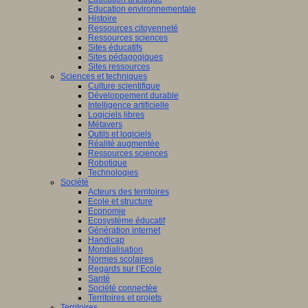
Education environnementale
Histoire
Ressources citoyenneté
Ressources sciences
Sites éducatifs
Sites pédagogiques
Sites ressources
Sciences et techniques
Culture scientifique
Développement durable
Intelligence artificielle
Logiciels libres
Métavers
Outils et logiciels
Réalité augmentée
Ressources sciences
Robotique
Technologies
Société
Acteurs des territoires
Ecole et structure
Economie
Ecosystème éducatif
Génération internet
Handicap
Mondialisation
Normes scolaires
Regards sur l’Ecole
Santé
Société connectée
Territoires et projets
Territoires