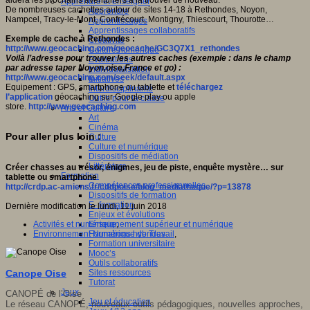
Apprendre et enseigner
De nombreuses cachettes autour de sites 14-18 à Rethondes, Noyon,
Apprendre
Nampcel, Tracy-le-Mont, Confrécourt, Montigny, Thiescourt, Thourotte…
Apprentissages
Apprentissages collaboratifs
Exemple de cache à Rethondes :
Créativité
http://www.geocaching.com/geocache/GC3Q7X1_rethondes
Culture numérique
Voilà l’adresse pour trouver les autres caches (exemple : dans le champ
Evaluations
par adresse taper Noyon,oise,France et go) :
Individualisation
http://www.geocaching.com/seek/default.aspx
Initiatives
Equipement : GPS, smartphone ou tablette et
téléchargez
Interdisciplinarité
l’application
géocaching sur Google play ou apple
Outils pour la classe
store.
http://www.geocaching.com
Arts et Culture
Art
Cinéma
Pour aller plus loin :
Culture
Culture et numérique
Dispositifs de médiation
Littérature
Créer chasses au trésor, énigmes, jeu de piste, enquête mystère… sur
Formation
tablette ou smartphone
Compétences professionnelles
http://crdp.ac-amiens.fr/cddpoise/blog_mediatheque/?p=13878
Dispositifs de formation
E- formation
Dernière modification le lundi, 11 juin 2018
Enjeux et évolutions
Activités et numérique
Enseignement supérieur et numérique
,
Environnement Numérique de Travail
Formations hybrides
,
Formation universitaire
Mooc’s
Outils collaboratifs
Sites ressources
Canope Oise
Tutorat
Jeux
CANOPÉ de l’Oise
Jeu et éducation
Le réseau CANOPÉ, nouveaux outils pédagogiques, nouvelles approches,