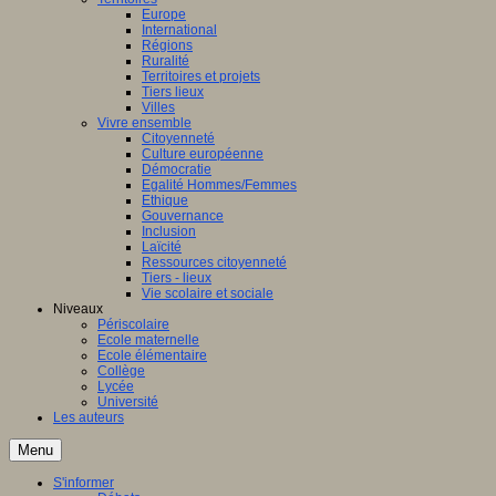
Europe
International
Régions
Ruralité
Territoires et projets
Tiers lieux
Villes
Vivre ensemble
Citoyenneté
Culture européenne
Démocratie
Egalité Hommes/Femmes
Ethique
Gouvernance
Inclusion
Laïcité
Ressources citoyenneté
Tiers - lieux
Vie scolaire et sociale
Niveaux
Périscolaire
Ecole maternelle
Ecole élémentaire
Collège
Lycée
Université
Les auteurs
Menu
S'informer