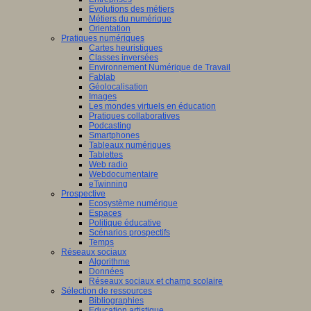
Evolutions des métiers
Métiers du numérique
Orientation
Pratiques numériques
Cartes heuristiques
Classes inversées
Environnement Numérique de Travail
Fablab
Géolocalisation
Images
Les mondes virtuels en éducation
Pratiques collaboratives
Podcasting
Smartphones
Tableaux numériques
Tablettes
Web radio
Webdocumentaire
eTwinning
Prospective
Ecosystème numérique
Espaces
Politique éducative
Scénarios prospectifs
Temps
Réseaux sociaux
Algorithme
Données
Réseaux sociaux et champ scolaire
Sélection de ressources
Bibliographies
Education artistique