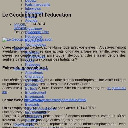
Débats
Faits marquants
Interviews
Reportages
Le Géocaching et l’éducation
Brèves
Agenda
samedi, Jui 14 2014
Innover
Débats
Didactique
Écrit par
Canope Oise
Dispositifs
Pédagogie
Recherche
Technologies
Créer et jouer au Cache-Cache Numérique avec vos élèves : Vous avez l’esprit
Savoir(s)
aventurier, vous cherchez une activité originale à faire en famille, avec vos
Analyses
élèves, en couple ou entre amis tout en découvrant des sites en dehors des
Conférences
sentiers battus, des sites connus des habitants ?
Outils
Pratiques
Faites du geocaching !
Acteurs de l'éducation
Animateurs
Chercheurs
Une réelle chasse aux trésors à l’aide d’outils numériques !! Une visite ludique
Collectivités
du patrimoine, nombreuses caches sur la Grande Guerre.
Editeurs
Accessible à tout public, toute l’année. Site en plusieurs langues,
le guide du
EdTech
jeu
.
Encadrement
Enseignants
Le site Web
:
http://www.geocaching.com/education/
Entreprises
Etudiants
Un exemple dans l’Oise sur la Grande Guerre 1914-1918 :
Filières industrielles
Une chasse au trésor moderne
Institutionnels
L’objectif ? Dénicher des petites boites étanches nommées « caches » où se
Médiateurs
trouvent un carnet de passage et des objets surprises.
Parents
Laissez-y vos impressions et replacer la boite au même emplacement : cela
Thématiques
aidera les prochains aventuriers à la trouver de nouveau.