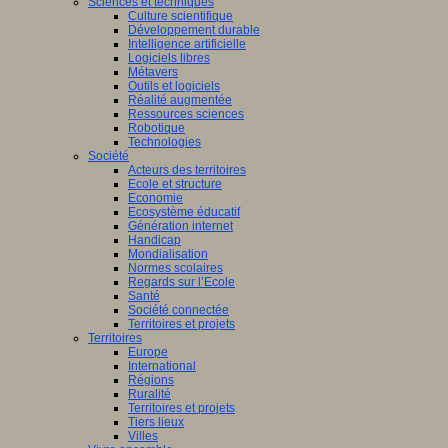
Sciences et techniques
Culture scientifique
Développement durable
Intelligence artificielle
Logiciels libres
Métavers
Outils et logiciels
Réalité augmentée
Ressources sciences
Robotique
Technologies
Société
Acteurs des territoires
Ecole et structure
Economie
Ecosystème éducatif
Génération internet
Handicap
Mondialisation
Normes scolaires
Regards sur l’Ecole
Santé
Société connectée
Territoires et projets
Territoires
Europe
International
Régions
Ruralité
Territoires et projets
Tiers lieux
Villes