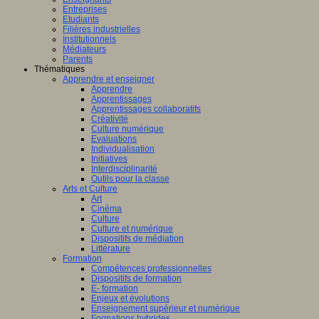
Entreprises
Etudiants
Filières industrielles
Institutionnels
Médiateurs
Parents
Thématiques
Apprendre et enseigner
Apprendre
Apprentissages
Apprentissages collaboratifs
Créativité
Culture numérique
Evaluations
Individualisation
Initiatives
Interdisciplinarité
Outils pour la classe
Arts et Culture
Art
Cinéma
Culture
Culture et numérique
Dispositifs de médiation
Littérature
Formation
Compétences professionnelles
Dispositifs de formation
E- formation
Enjeux et évolutions
Enseignement supérieur et numérique
Formations hybrides