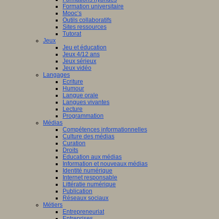
Formation universitaire
Mooc’s
Outils collaboratifs
Sites ressources
Tutorat
Jeux
Jeu et éducation
Jeux 4/12 ans
Jeux sérieux
Jeux vidéo
Langages
Ecriture
Humour
Langue orale
Langues vivantes
Lecture
Programmation
Médias
Compétences informationnelles
Culture des médias
Curation
Droits
Education aux médias
Information et nouveaux médias
Identité numérique
Internet responsable
Littératie numérique
Publication
Réseaux sociaux
Métiers
Entrepreneuriat
Entreprises