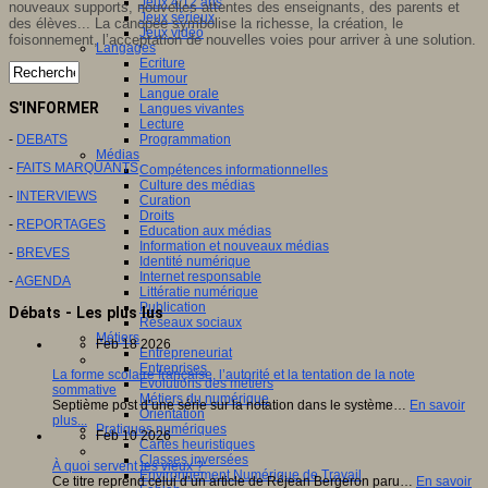
Jeux 4/12 ans
nouveaux supports, nouvelles attentes des enseignants, des parents et
Jeux sérieux
des élèves... La canopée symbolise la richesse, la création, le
Jeux vidéo
foisonnement, l’acceptation de nouvelles voies pour arriver à une solution.
Langages
Ecriture
Humour
Langue orale
S'INFORMER
Langues vivantes
Lecture
Programmation
-
DEBATS
Médias
-
FAITS MARQUANTS
Compétences informationnelles
Culture des médias
-
INTERVIEWS
Curation
Droits
-
REPORTAGES
Education aux médias
Information et nouveaux médias
-
BREVES
Identité numérique
Internet responsable
-
AGENDA
Littératie numérique
Publication
Débats - Les plus lus
Réseaux sociaux
Métiers
Feb 18 2026
Entrepreneuriat
Entreprises
La forme scolaire française, l’autorité et la tentation de la note
Evolutions des métiers
sommative
Métiers du numérique
Septième post d’une série sur la notation dans le système…
En savoir
Orientation
plus...
Pratiques numériques
Feb 10 2026
Cartes heuristiques
Classes inversées
À quoi servent les vieux ?
Environnement Numérique de Travail
Ce titre reprend celui d’un article de Réjean Bergeron paru…
En savoir