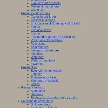
Evolutions des métiers
Métiers du numérique
Orientation
Pratiques numériques
Cartes heuristiques
Classes inversées
Environnement Numérique de Travail
Fablab
Géolocalisation
Images
Les mondes virtuels en éducation
Pratiques collaboratives
Podcasting
Smartphones
Tableaux numériques
Tablettes
Web radio
Webdocumentaire
eTwinning
Prospective
Ecosystème numérique
Espaces
Politique éducative
Scénarios prospectifs
Temps
Réseaux sociaux
Algorithme
Données
Réseaux sociaux et champ scolaire
Sélection de ressources
Bibliographies
Education artistique