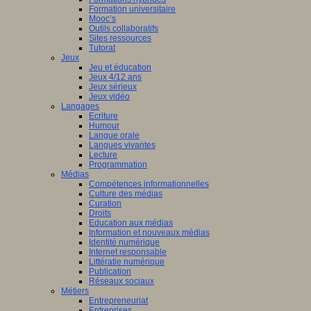
Formation universitaire
Mooc’s
Outils collaboratifs
Sites ressources
Tutorat
Jeux
Jeu et éducation
Jeux 4/12 ans
Jeux sérieux
Jeux vidéo
Langages
Ecriture
Humour
Langue orale
Langues vivantes
Lecture
Programmation
Médias
Compétences informationnelles
Culture des médias
Curation
Droits
Education aux médias
Information et nouveaux médias
Identité numérique
Internet responsable
Littératie numérique
Publication
Réseaux sociaux
Métiers
Entrepreneuriat
Entreprises