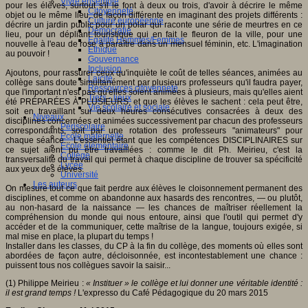
Vivre ensemble
pour les élèves, surtout s'il le font à deux ou trois, d'avoir à décrire le même
Citoyenneté
objet ou le même lieu, de façon différente en imaginant des projets différents :
Culture européenne
décrire un jardin public pour un polar qui raconte une série de meurtres en ce
Démocratie
lieu, pour un dépliant touristique qui en fait le fleuron de la ville, pour une
Egalité Hommes/Femmes
nouvelle à l'eau de rose à paraître dans un mensuel féminin, etc. L'imagination
Ethique
au pouvoir !
Gouvernance
Inclusion
Ajoutons, pour rassurer ceux qu'inquiète le coût de telles séances, animées au
Laïcité
collège sans doute simultanément par plusieurs professeurs qu'il faudra payer,
Ressources citoyenneté
que l'important n'est pas qu'elles soient animées à plusieurs, mais qu'elles aient
Tiers - lieux
été PRÉPARÉES À PLUSIEURS, et que les élèves le sachent : cela peut être,
Vie scolaire et sociale
soit en travaillant sur deux heures consécutives consacrées à deux des
Niveaux
disciplines concernées et animées successivement par chacun des professeurs
Périscolaire
correspondants, soit par une rotation des professeurs "animateurs" pour
Ecole maternelle
chaque séance... L'essentiel étant que les compétences DISCIPLINAIRES sur
Ecole élémentaire
ce sujet aient pu être travaillées : comme le dit Ph. Meirieu, c'est la
Collège
transversalité du travail qui permet à chaque discipline de trouver sa spécificité
Lycée
aux yeux des élèves.
Université
Les auteurs
On mesure tout ce que fait perdre aux élèves le cloisonnement permanent des
disciplines, et comme on abandonne aux hasards des rencontres, — ou plutôt,
au non-hasard de la naissance — les chances de maîtriser réellement la
compréhension du monde qui nous entoure, ainsi que l'outil qui permet d'y
accéder et de la communiquer, cette maîtrise de la langue, toujours exigée, si
mal mise en place, la plupart du temps !
Installer dans les classes, du CP à la fin du collège, des moments où elles sont
abordées de façon autre, décloisonnée, est incontestablement une chance :
puissent tous nos collègues savoir la saisir...
(1) Philippe Meirieu :
« Instituer » le collège et lui donner une véritable identité :
il est grand temps !
L'expresso du Café Pédagogique du 20 mars 2015