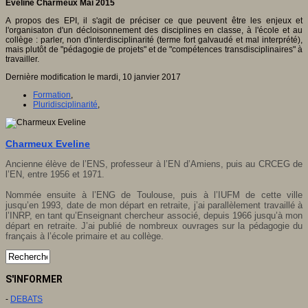
Eveline Charmeux Mai 2015
A propos des EPI, il s'agit de préciser ce que peuvent être les enjeux et
l'organisaton d'un décloisonnement des disciplines en classe, à l'école et au
collège : parler, non d'interdisciplinarité (terme fort galvaudé et mal interprété),
mais plutôt de "pédagogie de projets" et de "compétences transdisciplinaires" à
travailler.
Dernière modification le mardi, 10 janvier 2017
Formation
,
Pluridisciplinarité
,
Charmeux Eveline
Ancienne élève de l’ENS, professeur à l’EN d’Amiens, puis au CRCEG de
l’EN, entre 1956 et 1971.
Nommée ensuite à l’ENG de Toulouse, puis à l’IUFM de cette ville
jusqu’en 1993, date de mon départ en retraite, j’ai parallèlement travaillé à
l’INRP, en tant qu’Enseignant chercheur associé, depuis 1966 jusqu’à mon
départ en retraite. J’ai publié de nombreux ouvrages sur la pédagogie du
français à l’école primaire et au collège.
S'INFORMER
-
DEBATS