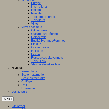
Europe
International
Régions
Ruralité
Territoires et projets
Tiers lieux
Villes
Vivre ensemble
Citoyenneté
Culture européenne
Démocratie
Egalité Hommes/Femmes
Ethique
Gouvernance
Inclusion
Laïcité
Ressources citoyenneté
Tiers - lieux
Vie scolaire et sociale
Niveaux
Périscolaire
Ecole maternelle
Ecole élémentaire
Collège
Lycée
Université
Les auteurs
Menu
S'informer