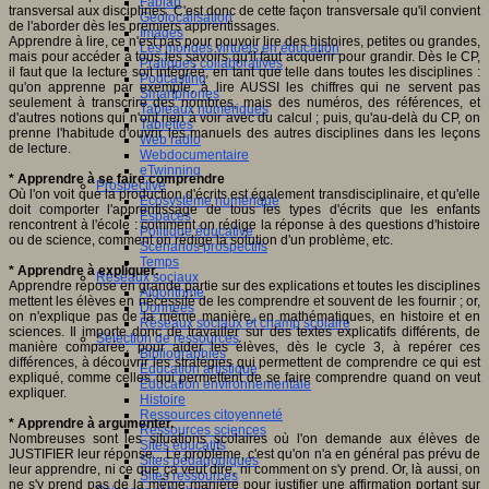
Fablab
transversal aux disciplines. C'est donc de cette façon transversale qu'il convient
Géolocalisation
de l'aborder dès les premiers apprentissages.
Images
Apprendre à lire, ce n'est pas pour pouvoir lire des histoires, petites ou grandes,
Les mondes virtuels en éducation
mais pour accéder à tous les savoirs qu'il faut acquérir pour grandir. Dès le CP,
Pratiques collaboratives
il faut que la lecture soit intégrée, en tant que telle dans toutes les disciplines :
Podcasting
qu'on apprenne par exemple, à lire AUSSI les chiffres qui ne servent pas
Smartphones
seulement à transcrire des nombres, mais des numéros, des références, et
Tableaux numériques
d'autres notions qui n'ont rien à voir avec du calcul ; puis, qu'au-delà du CP, on
Tablettes
prenne l'habitude d'ouvrir les manuels des autres disciplines dans les leçons
Web radio
de lecture.
Webdocumentaire
eTwinning
* Apprendre à se faire comprendre
Prospective
Où l'on voit que la production d'écrits est également transdisciplinaire, et qu'elle
Ecosystème numérique
doit comporter l'apprentissage de tous les types d'écrits que les enfants
Espaces
rencontrent à l'école : comment on rédige la réponse à des questions d'histoire
Politique éducative
ou de science, comment on rédige la solution d'un problème, etc.
Scénarios prospectifs
Temps
* Apprendre à expliquer.
Réseaux sociaux
Apprendre repose en grande partie sur des explications et toutes les disciplines
Algorithme
mettent les élèves en nécessité de les comprendre et souvent de les fournir ; or,
Données
on n'explique pas de la même manière, en mathématiques, en histoire et en
Réseaux sociaux et champ scolaire
sciences. Il importe donc de travailler sur des textes explicatifs différents, de
Sélection de ressources
manière comparée, pour aider les élèves, dès le cycle 3, à repérer ces
Bibliographies
différences, à découvrir les stratégies qui permettent de comprendre ce qui est
Education artistique
expliqué, comme celles qui permettent de se faire comprendre quand on veut
Education environnementale
expliquer.
Histoire
Ressources citoyenneté
* Apprendre à argumenter.
Ressources sciences
Nombreuses sont les situations scolaires où l'on demande aux élèves de
Sites éducatifs
JUSTIFIER leur réponse... Le problème, c'est qu'on n'a en général pas prévu de
Sites pédagogiques
leur apprendre, ni ce que ça veut dire, ni comment on s'y prend. Or, là aussi, on
Sites ressources
ne s'y prend pas de la même manière pour justifier une affirmation portant sur