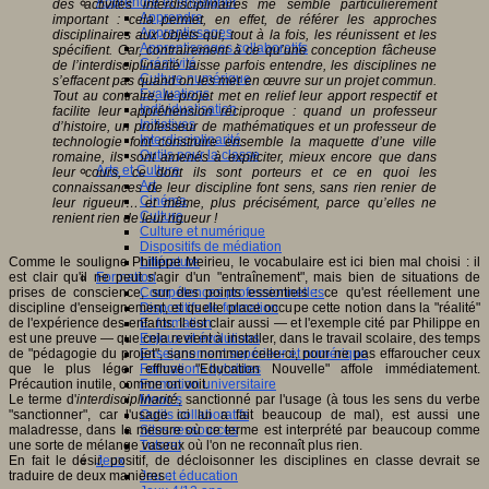
Apprendre et enseigner
des activités interdisciplinaires me semble particulièrement
Apprendre
important : cela permet, en effet, de référer les approches
Apprentissages
disciplinaires aux objets qui, tout à la fois, les réunissent et les
Apprentissages collaboratifs
spécifient. Car, contrairement à ce qu’une conception fâcheuse
Créativité
de l’interdisciplinarité laisse parfois entendre, les disciplines ne
Culture numérique
s’effacent pas quand on les met en œuvre sur un projet commun.
Evaluations
Tout au contraire, le projet met en relief leur apport respectif et
Individualisation
facilite leur appréhension réciproque : quand un professeur
Initiatives
d’histoire, un professeur de mathématiques et un professeur de
Interdisciplinarité
technologie font construire ensemble la maquette d’une ville
Outils pour la classe
romaine, ils sont amenés à expliciter, mieux encore que dans
Arts et Culture
leur cours, ce dont ils sont porteurs et ce en quoi les
Art
connaissances de leur discipline font sens, sans rien renier de
Cinéma
leur rigueur… et même, plus précisément, parce qu’elles ne
Culture
renient rien de leur rigueur !
Culture et numérique
Dispositifs de médiation
Comme le souligne Philippe Meirieu, le vocabulaire est ici bien mal choisi : il
Littérature
est clair qu'il ne peut s'agir d'un "entraînement", mais bien de situations de
Formation
prises de conscience, sur des points essentiels : ce qu'est réellement une
Compétences professionnelles
discipline d'enseignement, et quelle place occupe cette notion dans la "réalité"
Dispositifs de formation
de l'expérience des enfants. Il est clair aussi — et l'exemple cité par Philippe en
E- formation
est une preuve — que cela revient à installer, dans le travail scolaire, des temps
Enjeux et évolutions
de "pédagogie du projet", sans nommer celle-ci, pour ne pas effaroucher ceux
Enseignement supérieur et numérique
que le plus léger effluve "Education Nouvelle" affole immédiatement.
Formations hybrides
Précaution inutile, comme on voit.
Formation universitaire
Le terme d'
interdisciplinarité
, sanctionné par l'usage (à tous les sens du verbe
Mooc’s
"sanctionner", car l'usage ici lui a fait beaucoup de mal), est aussi une
Outils collaboratifs
maladresse, dans la mesure où ce terme est interprété par beaucoup comme
Sites ressources
une sorte de mélange vaseux où l'on ne reconnaît plus rien.
Tutorat
En fait le désir, positif, de décloisonner les disciplines en classe devrait se
Jeux
traduire de deux manières :
Jeu et éducation