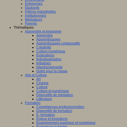
Entreprises
Etudiants
Filières industrielles
Institutionnels
Médiateurs
Parents
Thématiques
Apprendre et enseigner
Apprendre
Apprentissages
Apprentissages collaboratifs
Créativité
Culture numérique
Evaluations
Individualisation
Initiatives
Interdisciplinarité
Outils pour la classe
Arts et Culture
Art
Cinéma
Culture
Culture et numérique
Dispositifs de médiation
Littérature
Formation
Compétences professionnelles
Dispositifs de formation
E- formation
Enjeux et évolutions
Enseignement supérieur et numérique
Formations hybrides