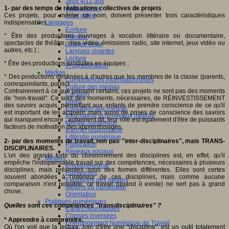
Jeux 4/12 ans
1- par des temps de réalisations collectives de projets
.
Jeux sérieux
Ces projets, pour mériter ce nom, doivent présenter trois caractéristiques
Jeux vidéo
indispensables :
Langages
Ecriture
* Être des productions (ouvrages à vocation littéraire ou documentaire,
Humour
spectacles de théâtre, clips vidéo, émissions radio, site internet, jeux vidéo ou
Langue orale
autres, etc.) ;
Langues vivantes
Lecture
* Être des productions produites en équipes ;
Programmation
Médias
* Des productions destinées à d'autres que les membres de la classe (parents,
Compétences informationnelles
correspondants, public).
Culture des médias
Contrairement à ce que pensent certains, ces projets ne sont pas des moments
Curation
de "non-travail". Ce sont des moments, nécessaires, de RÉINVESTISSEMENT
Droits
des savoirs acquis, permettant aux enfants de prendre conscience de ce qu'il
Education aux médias
est important de les acquérir, mais aussi de prises de conscience des savoirs
Information et nouveaux médias
qui manquent encore : autrement dit, leur rôle est également d'être de puissants
Identité numérique
facteurs de motivation des apprentissages.
Internet responsable
Littératie numérique
2- par des moments de travail, non pas "inter-disciplinaires", mais TRANS-
Publication
DISCIPLINAIRES.
Réseaux sociaux
L'un des grands torts du cloisonnement des disciplines est, en effet, qu'il
Métiers
empêche l'indispensable travail sur des compétences, nécessaires à plusieurs
Entrepreneuriat
disciplines, mais présentes sous des formes différentes. Elles sont certes
Entreprises
souvent abordées à l'intérieur de ces disciplines, mais comme aucune
Evolutions des métiers
comparaison n'est possible, ce travail (quand il existe) ne sert pas à grand
Métiers du numérique
chose.
Orientation
Pratiques numériques
Quelles sont ces compétences "transdisciplinaires" ?
Cartes heuristiques
Classes inversées
* Apprendre à comprendre.
Environnement Numérique de Travail
Où l'on voit que la lecture, loin d'être une "discipline", est un outil totalement