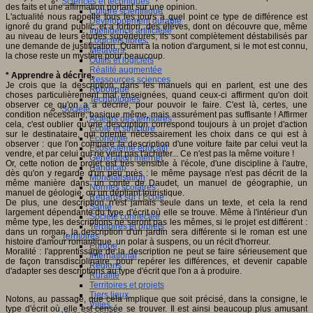
Sciences et techniques
des faits et une affirmation portant sur une opinion.
Culture scientifique
L'actualité nous rappelle tous les jours à quel point ce type de différence est
Développement durable
ignoré du grand public, et a fortiori, des élèves, dont on découvre que, même
Intelligence artificielle
au niveau de leurs études supérieures, ils sont complètement déstabilisés par
Logiciels libres
une demande de justification. Quant à la notion d'argument, si le mot est connu,
Métavers
la chose reste un mystère pour beaucoup.
Outils et logiciels
Réalité augmentée
* Apprendre à décrire.
Ressources sciences
Je crois que la description, dans les manuels qui en parlent, est une des
Robotique
choses particulièrement mal enseignées, quand ceux-ci affirment qu'on doit
Technologies
observer ce qu'on a à décrire, pour pouvoir le faire. C'est là, certes, une
Société
condition nécessaire, basique même, mais assurément pas suffisante ! Affirmer
Acteurs des territoires
cela, c'est oublier qu'une description correspond toujours à un projet d'action
Ecole et structure
sur le destinataire, qui oriente nécessairement les choix dans ce qui est à
Economie
observer : que l'on compare la description d'une voiture faite par celui veut la
Ecosystème éducatif
vendre, et par celui qui ne veut pas l'acheter... Ce n'est pas la même voiture !
Génération internet
Or, cette notion de projet est très sensible à l'école, d'une discipline à l'autre,
Handicap
dès qu'on y regarde d'un peu près : le même paysage n'est pas décrit de la
Mondialisation
même manière dans un conte de Daudet, un manuel de géographie, un
Normes scolaires
manuel de géologie, ou un dépliant touristique.
Regards sur l’Ecole
De plus, une description n'est jamais seule dans un texte, et cela la rend
Santé
largement dépendante du type d'écrit où elle se trouve. Même à l'intérieur d'un
Société connectée
même type, les descriptions ne seront pas les mêmes, si le projet est différent :
Territoires et projets
dans un roman, la description d'un jardin sera différente si le roman est une
Territoires
histoire d'amour romantique, un polar à suspens, ou un récit d'horreur.
Europe
Moralité : l'apprentissage de la description ne peut se faire sérieusement que
International
de façon transdisciplinaire, pour repérer les différences, et devenir capable
Régions
d'adapter ses descriptions au type d'écrit que l'on a à produire.
Ruralité
Territoires et projets
Tiers lieux
Notons, au passage, que cela implique que soit précisé, dans la consigne, le
Villes
type d'écrit où elle est censée se trouver. Il est ainsi beaucoup plus amusant