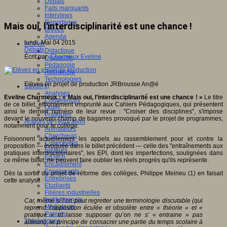
Débats
Faits marquants
Interviews
Reportages
Mais oui, l'interdisciplinarité est une chance !
Brèves
Agenda
lundi, Mai 04 2015
Innover
Débats
Didactique
Écrit par
Charmeux Eveline
Dispositifs
Pédagogie
Recherche
Technologies
Elèves en projet de production
JRBrousse An@é
Savoir(s)
Analyses
Eveline Charmeux : « Mais oui, l'interdisciplinarité est une chance ! »
Le titre
Conférences
de ce billet, effrontément emprunté aux Cahiers Pédagogiques, qui présentent
Outils
ainsi le dernier numéro de leur revue : "Croiser des disciplines", s'impose
Pratiques
devant le nouveau champ de bagarres provoqué par le projet de programmes,
Acteurs de l'éducation
notamment pour le collège.
Animateurs
Chercheurs
Foisonnent actuellement les appels au rassemblement pour et contre la
Collectivités
proposition — évoquée dans le billet précédent — celle des "entraînements aux
Editeurs
pratiques interdisciplinaires", les EPI, dont les imperfections, soulignées dans
EdTech
ce même billet, ne peuvent faire oublier les réels progrès qu'ils représente.
Encadrement
Enseignants
Dès la sortie du projet de réforme des collèges, Philippe Meirieu (1) en faisait
Entreprises
cette analyse :
Etudiants
Filières industrielles
Institutionnels
Car, même si l’on peut regretter une terminologie discutable (qui
Médiateurs
reprend l’opposition éculée et obsolète entre « théorie » et «
Parents
pratique » et laisse supposer qu’on ne s’ « entraine » pas
Thématiques
ailleurs), le principe de consacrer une partie du temps scolaire à