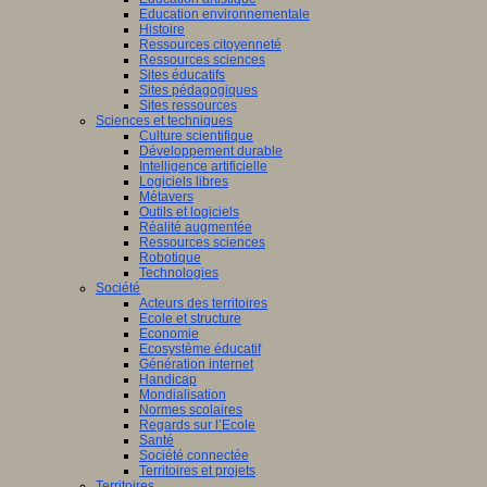
Education environnementale
Histoire
Ressources citoyenneté
Ressources sciences
Sites éducatifs
Sites pédagogiques
Sites ressources
Sciences et techniques
Culture scientifique
Développement durable
Intelligence artificielle
Logiciels libres
Métavers
Outils et logiciels
Réalité augmentée
Ressources sciences
Robotique
Technologies
Société
Acteurs des territoires
Ecole et structure
Economie
Ecosystème éducatif
Génération internet
Handicap
Mondialisation
Normes scolaires
Regards sur l’Ecole
Santé
Société connectée
Territoires et projets
Territoires