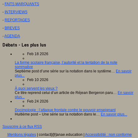
-
FAITS MARQUANTS
-
INTERVIEWS
-
REPORTAGES
-
BREVES
-
AGENDA
Débats - Les plus lus
Feb 18 2026
La forme scolaire française, l’autorité et la tentation de la note
sommative
Septième post d’une série sur la notation dans le système…
En savoir
plus...
Feb 10 2026
À quoi servent les vieux ?
Ce titre reprend celui d’un article de Réjean Bergeron paru…
En savoir
plus...
Feb 24 2026
Docimologie : l’attaque frontale contre le pouvoir enseignant
Huitième post – Une série sur la notation dans le…
En savoir plus...
Souscrire à ce flux RSS
Mentions légales
| contact[@]anae.education |
Accessibilité : non conforme