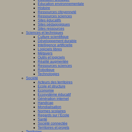
Education environnementale
Histoire
Ressources citoyenneté
Ressources sciences
Sites éducatifs
Sites pédagogiques
Sites ressources
Sciences et techniques
Culture scientifique
Développement durable
Intelligence artificielle
Logiciels libres
Métavers
Outils et logiciels
Réalité augmentée
Ressources sciences
Robotique
Technologies
Société
Acteurs des territoires
Ecole et structure
Economie
Ecosystème éducatif
Génération internet
Handicap
Mondialisation
Normes scolaires
Regards sur l’Ecole
Santé
Société connectée
Territoires et projets
Territoires