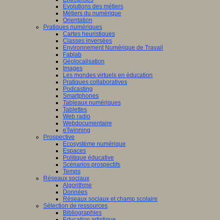
Evolutions des métiers
Métiers du numérique
Orientation
Pratiques numériques
Cartes heuristiques
Classes inversées
Environnement Numérique de Travail
Fablab
Géolocalisation
Images
Les mondes virtuels en éducation
Pratiques collaboratives
Podcasting
Smartphones
Tableaux numériques
Tablettes
Web radio
Webdocumentaire
eTwinning
Prospective
Ecosystème numérique
Espaces
Politique éducative
Scénarios prospectifs
Temps
Réseaux sociaux
Algorithme
Données
Réseaux sociaux et champ scolaire
Sélection de ressources
Bibliographies
Education artistique