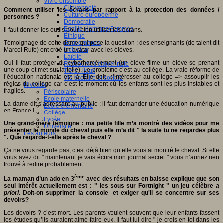
Vivre ensemble
Citoyenneté
Comment utiliser les écrans par rapport à la protection des données /
Culture européenne
personnes ?
Démocratie
Egalité Hommes/Femmes
Il faut donner les outils pour bien utiliser les écrans.
Ethique
Gouvernance
Témoignage de cette dame qui pose la question : des enseignants (de talent dit
Inclusion
Marcel Rufo) ont créé un avatar avec les élèves.
Laïcité
Oui il faut protéger du cyberharcèlement (un élève filme un élève se prenant
Ressources citoyenneté
une coup et met sur la toile). Le problème c’est au collège. La vraie réforme de
Tiers - lieux
l’éducation nationale est là. Elle doit s’intéresser au collège => assouplir les
Vie scolaire et sociale
règles du collège car c’est le moment où les enfants sont les plus instables et
Niveaux
fragiles.
Périscolaire
Ecole maternelle
La dame dit s’adressant au public : il faut demander une éducation numérique
Ecole élémentaire
en France !
Collège
Lycée
Une grand-mère témoigne : ma petite fille m’a montré des vidéos pour me
Université
présenter le monde du cheval puis elle m’a dit " la suite tu ne regardes plus
Les auteurs
". Que regarde-t-elle après le cheval ?
Ça ne vous regarde pas, c’est déjà bien qu’elle vous ai montré le cheval. Si elle
vous avez dit " maintenant je vais écrire mon journal secret " vous n’auriez rien
trouvé à redire probablement.
ème
La maman d’un ado en 3
avec des résultats en baisse explique que son
seul intérêt actuellement est : " les sous sur Fortnight " un jeu célèbre
a
priori
. Doit-on supprimer la console et exiger qu'il se concentre sur ses
devoirs?
Les devoirs ? c’est mort. Les parents veulent souvent que leur enfants fassent
les études qu’ils auraient aimé faire eux. Il faut lui dire " je crois en toi dans les