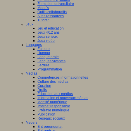
Formation universitaire
Mooc’s
Outils collaboratifs
Sites ressources
Tutorat
Jeux
Jeu et éducation
Jeux 4/12 ans
Jeux sérieux
Jeux vidéo
Langages
Ecriture
Humour
Langue orale
Langues vivantes
Lecture
Programmation
Médias
Compétences informationnelles
Culture des médias
Curation
Droits
Education aux médias
Information et nouveaux médias
Identité numérique
Internet responsable
Littératie numérique
Publication
Réseaux sociaux
Métiers
Entrepreneuriat
Entreprises