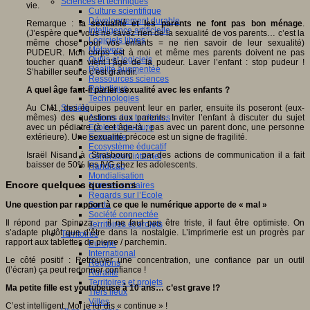
Sciences et techniques
vie.
Culture scientifique
Développement durable
Remarque :
la sexualité et les parents ne font pas bon ménage
.
Intelligence artificielle
(J’espère que vous ne savez rien de la sexualité de vos parents… c’est la
Logiciels libres
même chose pour vos enfants = ne rien savoir de leur sexualité)
Métavers
PUDEUR. Mon corps est à moi et même mes parents doivent ne pas
Outils et logiciels
toucher quand vient l’âge de la pudeur. Laver l’enfant : stop pudeur !
Réalité augmentée
S’habiller seul.e c’est grandir.
Ressources sciences
Robotique
A quel âge faut-il parler sexualité avec les enfants ?
Technologies
Société
Au CM1, des équipes peuvent leur en parler, ensuite ils poseront (eux-
Acteurs des territoires
mêmes) des questions aux parents. Inviter l’enfant à discuter du sujet
Ecole et structure
avec un pédiatre (à cet âge-là ; pas avec un parent donc, une personne
Economie
extérieure). Une sexualité précoce est un signe de fragilité.
Ecosystème éducatif
Israël Nisand à Strasbourg : par des actions de communication il a fait
Génération internet
baisser de 50% les IVG chez les adolescents.
Handicap
Mondialisation
Encore quelques questions
Normes scolaires
Regards sur l’Ecole
Santé
Une question par rapport à ce que le numérique apporte de « mal »
Société connectée
Il répond par Spinoza : il ne faut pas être triste, il faut être optimiste. On
Territoires et projets
s’adapte plutôt que d’être dans la nostalgie. L’imprimerie est un progrès par
Territoires
rapport aux tablettes de pierre / parchemin.
Europe
International
Le côté positif : Retrouver une concentration, une confiance par un outil
Régions
(l’écran) ça peut redonner confiance !
Ruralité
Territoires et projets
Ma petite fille est youtubeuse à 10 ans… c’est grave !?
Tiers lieux
Villes
C’est intelligent. Moi je lui dis « continue » !