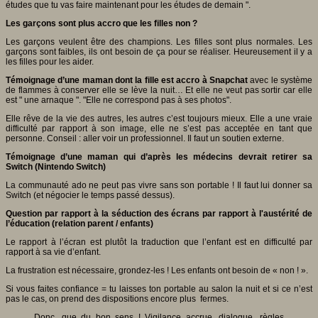
études que tu vas faire maintenant pour les études de demain ".
Les garçons sont plus accro que les filles non ?
Les garçons veulent être des champions. Les filles sont plus normales. Les
garçons sont faibles, ils ont besoin de ça pour se réaliser. Heureusement il y a
les filles pour les aider.
Témoignage d’une maman dont la fille est accro à Snapchat
avec le système
de flammes à conserver elle se lève la nuit… Et elle ne veut pas sortir car elle
est " une arnaque ". "Elle ne correspond pas à ses photos".
Elle rêve de la vie des autres, les autres c’est toujours mieux. Elle a une vraie
difficulté par rapport à son image, elle ne s’est pas acceptée en tant que
personne. Conseil : aller voir un professionnel. Il faut un soutien externe.
Témoignage d’une maman qui d’après les médecins devrait retirer sa
Switch (Nintendo Switch)
La communauté ado ne peut pas vivre sans son portable ! Il faut lui donner sa
Switch (et négocier le temps passé dessus).
Question par rapport à la séduction des écrans par rapport à l'austérité de
l’éducation (relation parent / enfants)
Le rapport à l’écran est plutôt la traduction que l’enfant est en difficulté par
rapport à sa vie d’enfant.
La frustration est nécessaire, grondez-les ! Les enfants ont besoin de « non ! ».
Si vous faites confiance = tu laisses ton portable au salon la nuit et si ce n’est
pas le cas, on prend des dispositions encore plus fermes.
Donc, que du bon sens ! Vigilance accrue, dialogue, règles