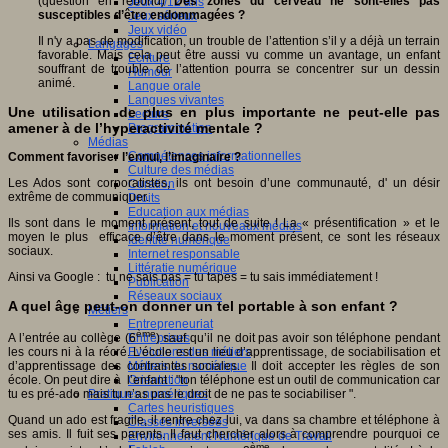
(question en rebond)
Des zones du cerveau ne sont-elles pas
Jeux 4/12 ans
susceptibles d’être endommagées ?
Jeux sérieux
Jeux vidéo
Il n'y a pas de modification, un trouble de l’attention s’il y a déjà un terrain
Langages
favorable. Mais cela peut être aussi vu comme un avantage, un enfant
Ecriture
souffrant de trouble de l’attention pourra se concentrer sur un dessin
Humour
animé.
Langue orale
Langues vivantes
Une utilisation de plus en plus importante ne peut-elle pas
Lecture
amener à de l’hyperactivité mentale ?
Programmation
Médias
Compétences informationnelles
Comment favoriser l’ennui, l’imaginaire ?
Culture des médias
Les Ados sont corporatistes, ils ont besoin d’une communauté, d' un désir
Curation
extrême de communiquer.
Droits
Education aux médias
Ils sont dans le moment présent, tout de suite ! La « présentification » et le
Information et nouveaux médias
moyen le plus efficace d’être dans le moment présent, ce sont les réseaux
Identité numérique
sociaux.
Internet responsable
Littératie numérique
Ainsi va Google : tu ne sais pas = tu tapes = tu sais immédiatement !
Publication
Réseaux sociaux
A quel âge peut-on donner un tel portable à son enfant ?
Métiers
Entrepreneuriat
ème
Entreprises
A l’entrée au collège (6
) sauf qu’il ne doit pas avoir son téléphone pendant
Evolutions des métiers
les cours ni à la récré. L’école est un lieu d’apprentissage, de sociabilisation et
Métiers du numérique
d’apprentissage des contraintes sociales. Il doit accepter les règles de son
Orientation
école. On peut dire à l’enfant : "ton téléphone est un outil de communication car
Pratiques numériques
tu es pré-ado mais tu n’as pas le droit de ne pas te sociabiliser ".
Cartes heuristiques
Quand un ado est fragile, il rentre chez lui, va dans sa chambre et téléphone à
Classes inversées
ses amis. Il fuit ses parents. Il faut chercher alors à comprendre pourquoi ce
Environnement Numérique de Travail
ème