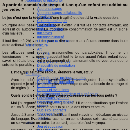
Apprendre et enseigner
A partir de combien de temps dit-on qu’un enfant est addict au
Apprendre
Apprentissages
jeu vidéo ?
Apprentissages collaboratifs
Créativité
Le jeu n’est que la révélation d’une fragilité et c’est là la vraie question.
Culture numérique
Evaluations
Pourquoi a-t-il besoin de cela pour exister ? Il fuit les contacts amicaux, est
Individualisation
agressif ou autogressif ? La trop grosse consommation de jeux est un signe
Initiatives
d'un mal être.
Interdisciplinarité
Il faut limiter à 2h/jour. Il faut savoir dire « non » aux écrans comme dans toute
Outils pour la classe
autre action d’éducation.
Arts et Culture
Art
Les attitudes sont souvent irrationnelles ou paradoxales. Il donne un
Cinéma
témoignage : « ma mère m’appelait tout le temps quand j’étais enfant (pour
Culture
savoir si j’étais bien rentré notamment) et maintenant elle ne veut plus que je
Culture et numérique
sois sur le portable…
Dispositifs de médiation
Littérature
Est-ce qu’il faut être radical, éteindre le wifi, etc. ?
Formation
Compétences professionnelles
Avec les ado qui sont
syndicalistes
, il faut négocier. L’ado syndicaliste
Dispositifs de formation
répond = je ne travaillerai plus si on coupe (mais il a besoin de cadrage et
E- formation
de règles !)
Enjeux et évolutions
Enseignement supérieur et numérique
Quels sont les effets d’une conso excessive sur les tous petits ?
Formations hybrides
Formation universitaire
Moi j’ai regardé Papa Pig et… j’ai aimé ! Il vit des situations que l’enfant
Mooc’s
vit : va à l’école, marche sous la pluie, a des frères et sœurs…
Outils collaboratifs
Sites ressources
Jusqu’à 3 ans, il faut être attentif car il peut y avoir un décalage au niveau
Tutorat
du langage. Il vaut mieux raconter un conte chaque soir, raconté par papa
Jeux
un soir, maman un autre. Le contact, la parole c’est + sympa.
Jeu et éducation