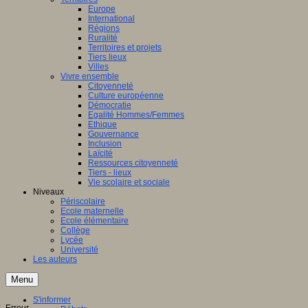
Europe
International
Régions
Ruralité
Territoires et projets
Tiers lieux
Villes
Vivre ensemble
Citoyenneté
Culture européenne
Démocratie
Egalité Hommes/Femmes
Ethique
Gouvernance
Inclusion
Laïcité
Ressources citoyenneté
Tiers - lieux
Vie scolaire et sociale
Niveaux
Périscolaire
Ecole maternelle
Ecole élémentaire
Collège
Lycée
Université
Les auteurs
Menu
S'informer