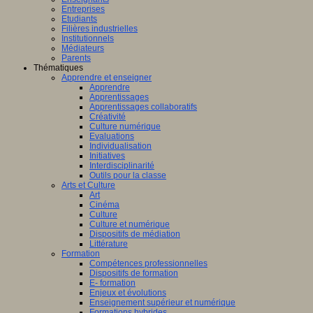
Entreprises
Etudiants
Filières industrielles
Institutionnels
Médiateurs
Parents
Thématiques
Apprendre et enseigner
Apprendre
Apprentissages
Apprentissages collaboratifs
Créativité
Culture numérique
Evaluations
Individualisation
Initiatives
Interdisciplinarité
Outils pour la classe
Arts et Culture
Art
Cinéma
Culture
Culture et numérique
Dispositifs de médiation
Littérature
Formation
Compétences professionnelles
Dispositifs de formation
E- formation
Enjeux et évolutions
Enseignement supérieur et numérique
Formations hybrides