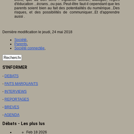
d'éducation ...écrans...ou pas. Peut-être faut-il cependant que les
parents soient bien au fait des potentialités du numérique...Des
risques, et des possibilités de communiquer...Et d'apprendre
aussi .
Dernière modification le jeudi, 24 mai 2018
Société
,
Parents
,
Société connectée
,
S'INFORMER
-
DEBATS
-
FAITS MARQUANTS
-
INTERVIEWS
-
REPORTAGES
-
BREVES
-
AGENDA
Débats - Les plus lus
Feb 18 2026