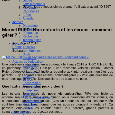
Erreur
Débats
Faits marquants
JUser::_load : impossible de charger l'utilisateur ayant l'ID 3597
Interviews
Reportages
Brèves
Agenda
Innover
Didactique
Marcel RUFO : Nos enfants et les écrans : comment
Dispositifs
Pédagogie
gérer ?
Recherche
Technologies
jeudi, Mai 24 2018
Savoir(s)
Débats
Analyses
Écrit par
Conférences
Outils
Pratiques
Acteurs de l'éducation
Une conférence s'est déroulée à Bordeaux le 7 mars 2018 à l'UGC CINE CITE,
Animateurs
en partenariat avec Sud-Ouest pour une rencontre Version Femina, Marcel
Chercheurs
Rufo, pédopsychiatre, était invité à répondre aux interrogations inquiètes des
Collectivités
parents : « Nos enfants et les écrans : comment gérer ? » Voici quelques une de
Editeurs
mes notes que je livre ici. Des questions que chacun se pose.
EdTech
Encadrement
Que faut-il penser des jeux vidéo ?
Enseignants
Entreprises
Les écrans font partie de notre vie aujourd’hui.
70% des histoires
Etudiants
amoureuses se font sur la toile. Quand on a beaucoup d’amis virtuels, on
Filières industrielles
a beaucoup d’amis en vrai ensuite (C'est un + pour les timides). Les jeux vidéo
Institutionnels
sont très bien faits. Il est normal que les ados se plongent là dedans ! Ça
Médiateurs
passera. Aujourd’hui les enfants aident leur parents, grands parents à
Parents
comprendre internet, les réseaux sociaux...
Thématiques