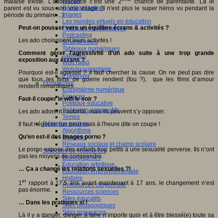
Fablab
malaise existe. L’adolescence c’est une 2
chance de parentalité. Là le
Géolocalisation
parent est vu sous son vrai visage (Il n'est plus le super héros vu pendant la
Images
période du primaire…)
Les mondes virtuels en éducation
Peut-on pousser vers un équilibre écrans & activités ?
Pratiques collaboratives
Podcasting
Les ado choisissent leurs activités !
Smartphones
Tableaux numériques
Comment gérer l’agressivité d’un ado suite à une trop grande
Tablettes
exposition aux écrans ?
Web radio
Webdocumentaire
Pourquoi est-il agressif ? Il faut chercher la cause. On ne peut pas dire
eTwinning
que tous les films de guerre rendent (fou ?), que les films d’amour
Prospective
rendent romantiques…
Ecosystème numérique
Espaces
Faut-il couper le wifi le soir ?
Politique éducative
Scénarios prospectifs
Les ado adorent l’autorité, mais ils peuvent s’y opposer.
Temps
Réseaux sociaux
Il faut négocier (un peu) mais à l'heure dite on coupe !
Algorithme
Qu’en est-il des images porno ?
Données
Réseaux sociaux et champ scolaire
Le porno expose des enfants trop petits à une sexualité perverse. Ils n’ont
Sélection de ressources
pas les moyens de comprendre.
Bibliographies
Education artistique
… Ça a changé les relations sexuelles ?!
Education environnementale
Histoire
er
1
rapport à 17,5 ans avant maintenant à 17 ans, le changement n’est
Ressources citoyenneté
pas énorme.
Ressources sciences
Sites éducatifs
… Dans les pratiques si !
Sites pédagogiques
Sites ressources
Là il y a danger, danger à faire n’importe quoi et à être blessé(e) toute sa