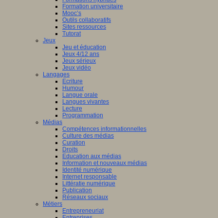
Formation universitaire
Mooc’s
Outils collaboratifs
Sites ressources
Tutorat
Jeux
Jeu et éducation
Jeux 4/12 ans
Jeux sérieux
Jeux vidéo
Langages
Ecriture
Humour
Langue orale
Langues vivantes
Lecture
Programmation
Médias
Compétences informationnelles
Culture des médias
Curation
Droits
Education aux médias
Information et nouveaux médias
Identité numérique
Internet responsable
Littératie numérique
Publication
Réseaux sociaux
Métiers
Entrepreneuriat
Entreprises