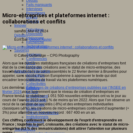
Débats
Faits marquants
Interviews
Reportages
Micro-entreprises et plateformes internet :
Brèves
collaborations et conflits
Agenda
Innover
Didactique
samedi, Mar 02 2024
Dispositifs
Débats
Pédagogie
Écrit par
Drouet Xavier
Recherche
Technologies
Savoir(s)
Analyses
© Casey Gutteridge – CPG Photography
Conférences
Outils
Alors que les dernières statistiques françaises de créations d’entreprises font
Pratiques
état de la croissance des créations avec le statut de micro-entreprise, des
Acteurs de l'éducation
travailleurs ubérisés se sont rassemblés le 22 février dernier à Bruxelles pour
Animateurs
appeler, sans succès, l’Union Européenne à approuver le texte qui doit
Chercheurs
encadrer les conditions de travail via les plateformes numériques.
Collectivités
Les dernières
statistiques de créations d’entreprises publiées par l’INSEE en
Editeurs
février 2024
nous apprennent que le niveau de création d’entreprises en
EdTech
France tend à se stabiliser : 1 051 500 nouvelles entreprises ont vu le jour au
Encadrement
cours de l’année 2023 soit 1 % de moins qu’en 2022. Alors que l’on observe un
Enseignants
recul de la création de sociétés (-8%) et des entreprises individuelles
Entreprises
classiques (-6%), les créations de micro-entreprises continuent d’augmenter (+
Etudiants
3%) pour atteindre un nouveau record : 667 400 en un an.
Filières industrielles
Institutionnels
Ces chiffres confirment le développement de l’esprit d’entreprendre en
Médiateurs
France ; toutefois la part, croissante, des créations avec le statut de micro-
Parents
entreprise (63 % des immatriculations) doit attirer l’attention sur plusieurs
Thématiques
points :