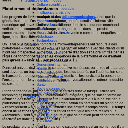
Italie).
Sciences et techniques
Culture scientifique
Plateformes et dépendances
Développement durable
Intelligence artificielle
Logiciels libres
Les progrès de l’informatique et des
télécommunications
, ainsi
que la
Métavers
généralisation de l’usage du smartphone, ont démocratisé l’interactivité
Outils et logiciels
numérique qui envahit notre vie quotidienne dans le secteur non marchand
Réalité augmentée
véritablement coopératif : échange, partage, etc. , et dans les prestations
Ressources sciences
commerciales : chat commercial de sites de vente e-commerce, enquêtes en
Robotique
ligne, publicités ciblées…
Technologies
On l’a vu plus haut, bon nombre de micro-entrepreneurs ont recours à des
Société
plateformes « collaboratives » qui les mettent en relation avec des clients qu’ils
Acteurs des territoires
n’ont pas prospecté eux-mêmes. Leur
liberté d’action est alors limitée par les
Ecole et structure
règles de fonctionnement et les exigences de la plateforme et ce d’autant
Economie
plus qu’elle a « ubérisé » son process de A à Z.
Ecosystème éducatif
Génération internet
Dans cet univers de l’économie collaborative monétisée, où le troc et la partage
Handicap
sont devenus un business, les secteurs les plus touchés par l’ubérisation sont
Mondialisation
le transport de personnes, la livraison à domicile, les services à la personne,
Normes scolaires
l’enseignement, le tourisme, le marketing conversationnel, et même l’industrie
Regards sur l’Ecole
du sexe…
Santé
Société connectée
L’indépendance du microentrepreneur est très relative lorsqu’il utilise les
Territoires et projets
technologies numériques d’intermédiation intégrées, que ce soit en terme de
Territoires
définition des tarifs (qui peuvent être unilatéralement revus à la baisse par la
Europe
plateforme) ou en terme de liberté d’organisation en particulier du planning de
International
« l’entrepreneur » à qui l’on a fait miroiter une activité à temps choisi. Ce
temps
Régions
choisi ne l’est pas vraiment
tant il est dit et redit que les horaires les plus
Ruralité
« rentables » sont à telle ou telle heure et que sa notation peut dépendre de sa
Territoires et projets
réactivité (et donc de sa disponibilité).
Tiers lieux
Villes
Le prestataire branché sur la plateforme sait bien que c’est au moment où il y a