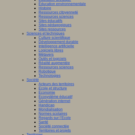
Education environnementale
Histoire
Ressources citoyenneté
Ressources sciences
Sites éducatifs
Sites pédagogiques
Sites ressources
Sciences et techniques
Culture scientifique
Développement durable
Intelligence artificielle
Logiciels libres
Métavers
Outils et logiciels
Réalité augmentée
Ressources sciences
Robotique
Technologies
Société
Acteurs des territoires
Ecole et structure
Economie
Ecosystème éducatif
Génération internet
Handicap
Mondialisation
Normes scolaires
Regards sur l’Ecole
Santé
Société connectée
Territoires et projets
Territoires