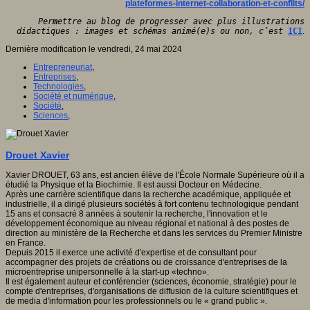
plateformes-internet-collaboration-et-conflits/
Per
m
ettre au blog de progresser avec plus illustrations
didactiques : images et schémas animé(e)s ou non, c’est
ICI
.
Dernière modification le vendredi, 24 mai 2024
Entrepreneuriat
,
Entreprises
,
Technologies
,
Société et numérique
,
Société
,
Sciences
,
Drouet Xavier
Xavier DROUET, 63 ans, est ancien élève de l'École Normale Supérieure où il a
étudié la Physique et la Biochimie. Il est aussi Docteur en Médecine.
Après une carrière scientifique dans la recherche académique, appliquée et
industrielle, il a dirigé plusieurs sociétés à fort contenu technologique pendant
15 ans et consacré 8 années à soutenir la recherche, l'innovation et le
développement économique au niveau régional et national à des postes de
direction au ministère de la Recherche et dans les services du Premier Ministre
en France.
Depuis 2015 il exerce une activité d'expertise et de consultant pour
accompagner des projets de créations ou de croissance d'entreprises de la
microentreprise unipersonnelle à la start-up «techno».
Il est également auteur et conférencier (sciences, économie, stratégie) pour le
compte d'entreprises, d'organisations de diffusion de la culture scientifiques et
de media d'information pour les professionnels ou le « grand public ».