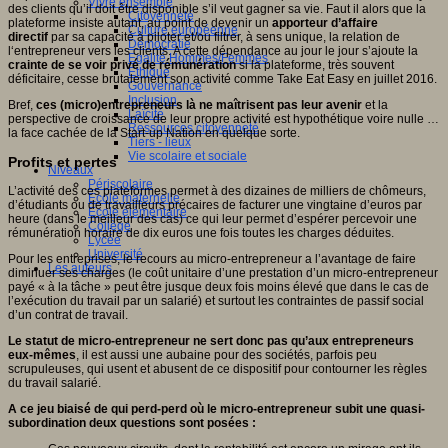
Vivre ensemble
des clients qu’il doit être disponible s’il veut gagner sa vie. Faut il alors que la
Citoyenneté
plateforme insiste autant, au point de devenir un
apporteur d’affaire
Culture européenne
directif
par sa capacité à piloter et/ou filtrer, à sens unique, la relation de
Démocratie
l‘entrepreneur vers les clients. A cette dépendance au jour le jour s’ajoute la
Egalité Hommes/Femmes
crainte de se voir privé de rémunération
si la plateforme, très souvent
Ethique
déficitaire, cesse brutalement son activité comme Take Eat Easy en juillet 2016.
Gouvernance
Inclusion
Bref,
ces
(
micro
)
entrepreneurs là ne maîtrisent pas leur avenir
et la
Laïcité
perspective de croissance de leur propre activité est hypothétique voire nulle …
Ressources citoyenneté
la face cachée de la Start-up Nation en quelque sorte.
Tiers - lieux
Vie scolaire et sociale
Profits et pertes
Niveaux
Périscolaire
L’activité des ces plateformes permet à des dizaines de milliers de chômeurs,
Ecole maternelle
d’étudiants ou de travailleurs précaires de facturer une vingtaine d’euros par
Ecole élémentaire
heure (dans le meilleur des cas) ce qui leur permet d’espérer percevoir une
Collège
rémunération horaire de dix euros une fois toutes les charges déduites.
Lycée
Université
Pour les entreprises, le recours au micro-entrepreneur a l’avantage de faire
Les auteurs
diminuer ses charges (le coût unitaire d’une prestation d’un micro-entrepreneur
payé « à la tâche » peut être jusque deux fois moins élevé que dans le cas de
l’exécution du travail par un salarié) et surtout les contraintes de passif social
d’un contrat de travail.
Le statut de micro-entrepreneur
ne sert donc pas qu’aux entrepreneurs
eux-mêmes
, il est aussi une aubaine pour des sociétés, parfois peu
scrupuleuses, qui usent et abusent de ce dispositif pour contourner les règles
du travail salarié.
A ce jeu biaisé de qui perd-perd où le micro-entrepreneur subit une quasi-
subordination deux questions sont posées :