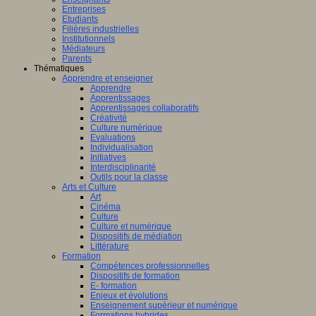
Entreprises
Etudiants
Filières industrielles
Institutionnels
Médiateurs
Parents
Thématiques
Apprendre et enseigner
Apprendre
Apprentissages
Apprentissages collaboratifs
Créativité
Culture numérique
Evaluations
Individualisation
Initiatives
Interdisciplinarité
Outils pour la classe
Arts et Culture
Art
Cinéma
Culture
Culture et numérique
Dispositifs de médiation
Littérature
Formation
Compétences professionnelles
Dispositifs de formation
E- formation
Enjeux et évolutions
Enseignement supérieur et numérique
Formations hybrides