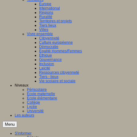
Europe
International
Régions
Ruralité
Territoires et projets
Tiers lieux
Villes
Vivre ensemble
Citoyenneté
Culture européenne
Démocratie
Egalité Hommes/Femmes
Ethique
Gouvernance
Inclusion
Laïcité
Ressources citoyenneté
Tiers - lieux
Vie scolaire et sociale
Niveaux
Périscolaire
Ecole maternelle
Ecole élémentaire
Collège
Lycée
Université
Les auteurs
Menu
S'informer