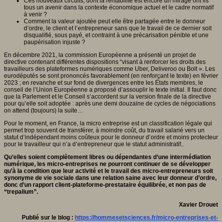
Ces nouveaux circuits, dont la rentabilité est encore un mirage ont ils
tous un avenir dans la contexte économique actuel et le cadre normatif
à venir ?
Comment la valeur ajoutée peut elle être partagée entre le donneur
d’ordre, le client et l’entrepreneur sans que le travail de ce dernier soit
disqualifié, sous payé, et contraint à une précarisation pénible et une
paupérisation injuste ?
En décembre 2021, la commission Européenne a présenté un projet de
directive contenant différentes dispositions “visant à renforcer les droits des
travailleurs des plateformes numériques comme Uber, Deliveroo ou Bolt ». Les
eurodéputés se sont prononcés favorablement (en renforçant le texte) en février
2023 ; en revanche et sur fond de divergences entre les États membres, le
conseil de l’Union Européenne a proposé d’assouplir le texte initial. Il faut donc
que la Parlement et le Conseil s’accordent sur la version finale de la directive
pour qu’elle soit adoptée : après une demi douzaine de cycles de négociations
on attend (toujours) la suite…
Pour le moment, en France, la micro entreprise est un classification légale qui
permet trop souvent de transférer, à moindre coût, du travail salarié vers un
statut d’indépendant moins coûteux pour le donneur d’ordre et moins protecteur
pour le travailleur qui n’a d’entrepreneur que le statut administratif..
Qu’elles soient complètement libres ou dépendantes d’une intermédiation
numérique, les micro-entreprises ne pourront continuer de se développer
qu’à la condition que leur activité et le travail des micro-entrepreneurs soit
synonyme de vie sociale dans une relation saine avec leur donneur d’ordre,
donc d’un rapport client-plateforme-prestataire équilibrée, et non pas de
“trepalium”.
Xavier Drouet
Publié sur le blog :
https://hommesetsciences.fr/micro-entreprises-et-