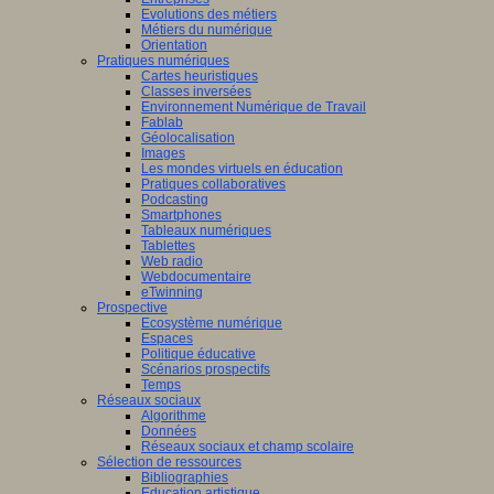
Evolutions des métiers
Métiers du numérique
Orientation
Pratiques numériques
Cartes heuristiques
Classes inversées
Environnement Numérique de Travail
Fablab
Géolocalisation
Images
Les mondes virtuels en éducation
Pratiques collaboratives
Podcasting
Smartphones
Tableaux numériques
Tablettes
Web radio
Webdocumentaire
eTwinning
Prospective
Ecosystème numérique
Espaces
Politique éducative
Scénarios prospectifs
Temps
Réseaux sociaux
Algorithme
Données
Réseaux sociaux et champ scolaire
Sélection de ressources
Bibliographies
Education artistique