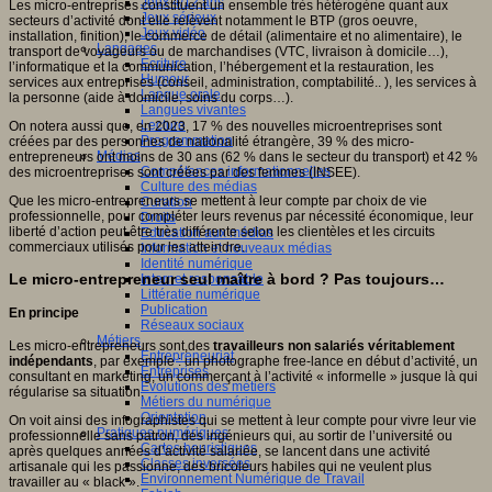
Jeux 4/12 ans
Les micro-entreprises constituent un ensemble très hétérogène quant aux
Jeux sérieux
secteurs d’activité dont elle relèvent notamment le BTP (gros oeuvre,
Jeux vidéo
installation, finition), le commerce de détail (alimentaire et no alimentaire), le
Langages
transport de voyageurs ou de marchandises (VTC, livraison à domicile…),
Ecriture
l’informatique et la communication, l’hébergement et la restauration, les
Humour
services aux entreprises (conseil, administration, comptabilité.. ), les services à
Langue orale
la personne (aide à domicile, soins du corps…).
Langues vivantes
Lecture
On notera aussi que, en 2023, 17 % des nouvelles microentreprises sont
Programmation
créées par des personnes de nationalité étrangère, 39 % des micro-
Médias
entrepreneurs ont moins de 30 ans (62 % dans le secteur du transport) et 42 %
Compétences informationnelles
des microentreprises sont créées par des femmes (INSEE).
Culture des médias
Que les micro-entrepreneurs se mettent à leur compte par choix de vie
Curation
professionnelle, pour compléter leurs revenus par nécessité économique, leur
Droits
liberté d’action peut être très différente selon les clientèles et les circuits
Education aux médias
commerciaux utilisés pour les atteindre.
Information et nouveaux médias
Identité numérique
Le micro-entrepreneur seul maître à bord ? Pas toujours…
Internet responsable
Littératie numérique
Publication
En principe
Réseaux sociaux
Métiers
Les micro-entrepreneurs sont,des
travailleurs non salariés véritablement
Entrepreneuriat
indépendants
, par exemple : un photographe free-lance en début d’activité, un
Entreprises
consultant en marketing, un commerçant à l’activité « informelle » jusque là qui
Evolutions des métiers
régularise sa situation.
Métiers du numérique
Orientation
On voit ainsi des infographistes qui se mettent à leur compte pour vivre leur vie
Pratiques numériques
professionnelle sans patron, des ingénieurs qui, au sortir de l’université ou
Cartes heuristiques
après quelques années d’activité salariée, se lancent dans une activité
Classes inversées
artisanale qui les passionne, des bricoleurs habiles qui ne veulent plus
Environnement Numérique de Travail
travailler au « black ».