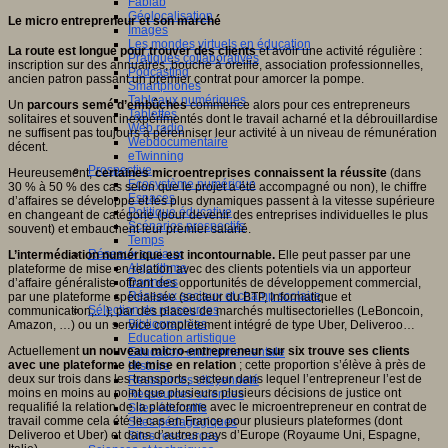
Fablab
Géolocalisation
Le micro entrepreneur et son marché
Images
Les mondes virtuels en éducation
La route est longue pour trouver des clients
et avoir une activité régulière :
Pratiques collaboratives
inscription sur des annuaires, bouche à oreille, association professionnelles,
Podcasting
ancien patron passant un premier contrat pour amorcer la pompe.
Smartphones
Tableaux numériques
Un
parcours semé d’embûches
commence alors pour ces entrepreneurs
Tablettes
solitaires et souvent inexpérimentés dont le travail acharné et la débrouillardise
Web radio
ne suffisent pas toujours à pérenniser leur activité à un niveau de rémunération
Webdocumentaire
décent.
eTwinning
Prospective
Heureusement,
certaines microentreprises connaissent la réussite
(dans
Ecosystème numérique
30 % à 50 % des cas selon que le projet a été accompagné ou non), le chiffre
Espaces
d’affaires se développe et les plus dynamiques passent à la vitesse supérieure
Politique éducative
en changeant de catégorie (pour devenir des entreprises individuelles le plus
Scénarios prospectifs
souvent) et embauchent leur premier salarié.
Temps
Réseaux sociaux
L’intermédiation
numéri
que est incontournable.
Elle peut passer par une
Algorithme
plateforme de mise en relation avec des clients potentiels via un apporteur
Données
d’affaire généraliste offrant des opportunités de développement commercial,
Réseaux sociaux et champ scolaire
par une plateforme spécialisée (secteur du BTP, Informatique et
Sélection de ressources
communication,.. .), par des places de marchés multisectorielles (LeBoncoin,
Bibliographies
Amazon, …) ou un service complètement intégré de type Uber, Deliveroo…
Education artistique
Actuellement
un nouveau micro-entrepreneur sur six trouve ses clients
Education environnementale
avec une plateforme de mise en relation
; cette proportion s’élève à près de
Histoire
deux sur trois dans les transports, secteur dans lequel l’entrepreneur l’est de
Ressources citoyenneté
moins en moins au point que plusieurs plusieurs décisions de justice ont
Ressources sciences
requalifié la relation de la plateforme avec le microentrepreneur en contrat de
Sites éducatifs
travail comme cela été le cas en France pour plusieurs plateformes (dont
Sites pédagogiques
Deliveroo et Uber) et dans d’autres pays d’Europe (Royaume Uni, Espagne,
Sites ressources