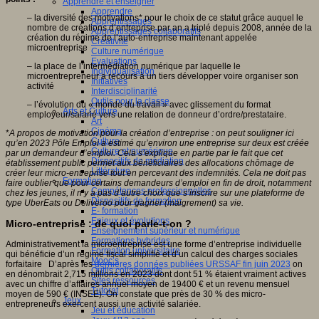
Apprendre et enseigner
Apprendre
– la diversité des motivations* pour le choix de ce statut grâce auquel le
Apprentissages
nombre de créations d’entreprise par an a triplé depuis 2008, année de la
Apprentissages collaboratifs
création du régime de l’auto-entreprise maintenant appelée
Créativité
microentreprise
Culture numérique
Evaluations
– la place de l’intermédiation numérique par laquelle le
Individualisation
microentrepreneur a recours à un tiers développer voire organiser son
Initiatives
activité
Interdisciplinarité
Outils pour la classe
– l’évolution du « monde du travail » avec glissement du format
Arts et Culture
employeur/salarié vers une relation de donneur d’ordre/prestataire.
Art
Cinéma
*
A propos de motivation pour la création d’entreprise : on peut souligner ici
Culture
qu’en 2023 Pôle Emploi
a
estimé qu’environ une entreprise sur deux est créée
Culture et numérique
par un demandeur d’emploi. Cela s’explique en partie par le fait que cet
Dispositifs de médiation
établissement public
p
erme
t
aux bénéficiaires des allocations chômage de
Littérature
créer leur micro-entreprise tout en percevant des indemnités. Cela ne doit pas
Formation
faire oubli
er
que pour certains demandeurs d’emploi en fin de droit, notamment
Compétences professionnelles
chez les jeun
e
s, il n’y a pas
d’autre
choix
que
s’inscrire sur une plateforme de
Dispositifs de formation
type UberEats ou Deliveroo pour gagner (maigrement) sa vie.
E- formation
Enjeux et évolutions
Micro-entreprise : de quoi parle-t-on ?
Enseignement supérieur et numérique
Formations hybrides
Administrativement la microentreprise est une forme d’entreprise individuelle
Formation universitaire
qui bénéficie d’un régime fiscal simplifié et d’un calcul des charges sociales
Mooc’s
forfaitaire D’après les
dernières données publiées
URSSAF fin juin 2023
on
Outils collaboratifs
en dénombrait 2,715 millions en 2023 dont dont 51 % étaient vraiment actives
Sites ressources
avec un chiffre d’affaires annuel moyen de 19400 € et un revenu mensuel
Tutorat
moyen de 590 € (INSEE). On constate que près de 30 % des micro-
Jeux
entrepreneurs exercent aussi une activité salariée.
Jeu et éducation