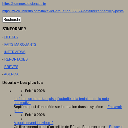
https://hommesetsciences.fr/
https://www.linkedin.com/in/xavier-drouet-bb392324/detail/recent-activity/posts/
S'INFORMER
-
DEBATS
-
FAITS MARQUANTS
-
INTERVIEWS
-
REPORTAGES
-
BREVES
-
AGENDA
Débats - Les plus lus
Feb 18 2026
La forme scolaire française, l’autorité et la tentation de la note
sommative
Septième post d’une série sur la notation dans le système…
En savoir
plus...
Feb 10 2026
À quoi servent les vieux ?
Ce titre reprend celui d’un article de Réjean Bergeron paru…
En savoir