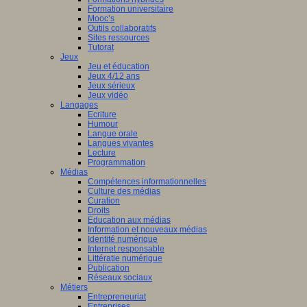
Formation universitaire
Mooc’s
Outils collaboratifs
Sites ressources
Tutorat
Jeux
Jeu et éducation
Jeux 4/12 ans
Jeux sérieux
Jeux vidéo
Langages
Ecriture
Humour
Langue orale
Langues vivantes
Lecture
Programmation
Médias
Compétences informationnelles
Culture des médias
Curation
Droits
Education aux médias
Information et nouveaux médias
Identité numérique
Internet responsable
Littératie numérique
Publication
Réseaux sociaux
Métiers
Entrepreneuriat
Entreprises