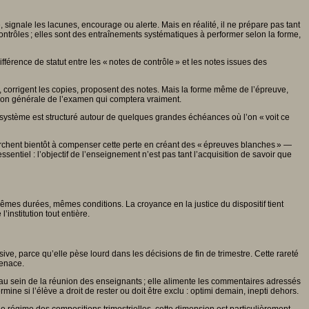
e, signale les lacunes, encourage ou alerte. Mais en réalité, il ne prépare pas tant
contrôles ; elles sont des entraînements systématiques à performer selon la forme,
ifférence de statut entre les « notes de contrôle » et les notes issues des
 corrigent les copies, proposent des notes. Mais la forme même de l’épreuve,
tition générale de l’examen qui comptera vraiment.
Le système est structuré autour de quelques grandes échéances où l’on « voit ce
erchent bientôt à compenser cette perte en créant des « épreuves blanches » —
tiel : l’objectif de l’enseignement n’est pas tant l’acquisition de savoir que
êmes durées, mêmes conditions. La croyance en la justice du dispositif tient
institution tout entière.
sive, parce qu’elle pèse lourd dans les décisions de fin de trimestre. Cette rareté
menace.
ns au sein de la réunion des enseignants ; elle alimente les commentaires adressés
ine si l’élève a droit de rester ou doit être exclu : optimi demain, inepti dehors.