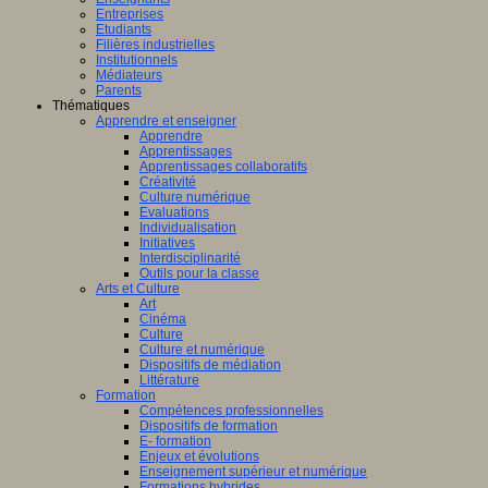
Entreprises
Etudiants
Filières industrielles
Institutionnels
Médiateurs
Parents
Thématiques
Apprendre et enseigner
Apprendre
Apprentissages
Apprentissages collaboratifs
Créativité
Culture numérique
Evaluations
Individualisation
Initiatives
Interdisciplinarité
Outils pour la classe
Arts et Culture
Art
Cinéma
Culture
Culture et numérique
Dispositifs de médiation
Littérature
Formation
Compétences professionnelles
Dispositifs de formation
E- formation
Enjeux et évolutions
Enseignement supérieur et numérique
Formations hybrides