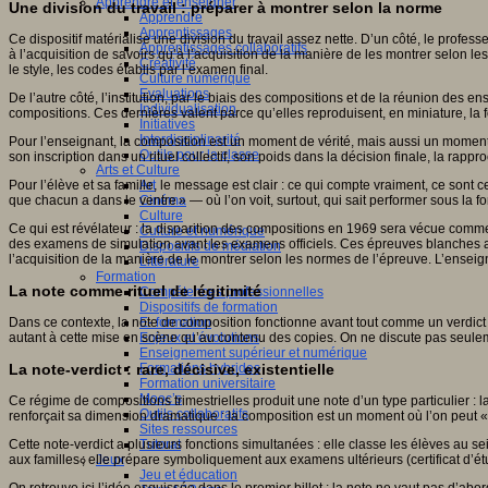
Apprendre et enseigner
Une division du travail : préparer à montrer selon la norme
Apprendre
Apprentissages
Ce dispositif matérialise une division du travail assez nette. D’un côté, le profess
Apprentissages collaboratifs
à l’acquisition de savoirs qu’à l’acquisition de la manière de les montrer selon 
Créativité
le style, les codes établis par l’examen final.
Culture numérique
Evaluations
De l’autre côté, l’institution, par le biais des compositions et de la réunion des e
Individualisation
compositions. Ces dernières valent parce qu’elles reproduisent, en miniature, la f
Initiatives
Interdisciplinarité
Pour l’enseignant, la composition est un moment de vérité, mais aussi un moment
Outils pour la classe
son inscription dans un rituel collectif, son poids dans la décision finale, la ra
Arts et Culture
Pour l’élève et sa famille, le message est clair : ce qui compte vraiment, ce sont
Art
que chacun a dans le ventre » — où l’on voit, surtout, qui sait performer sous la 
Cinéma
Culture
Ce qui est révélateur : la disparition des compositions en 1969 sera vécue comm
Culture et numérique
des examens de simulation avant les examens officiels. Ces épreuves blanches app
Dispositifs de médiation
l’acquisition de la manière de le montrer selon les normes de l’épreuve. L’ensei
Littérature
Formation
La note comme rituel de légitimité
Compétences professionnelles
Dispositifs de formation
E- formation
Dans ce contexte, la note de composition fonctionne avant tout comme un verdict 
Enjeux et évolutions
autant à cette mise en scène qu’au contenu des copies. On ne discute pas seulement
Enseignement supérieur et numérique
Formations hybrides
La note-verdict : rare, décisive, existentielle
Formation universitaire
Mooc’s
Ce régime de compositions trimestrielles produit une note d’un type particulier : l
Outils collaboratifs
renforçait sa dimension dramatique : la composition est un moment où l’on peut «
Sites ressources
Tutorat
Cette note-verdict a plusieurs fonctions simultanées : elle classe les élèves au s
Jeux
aux familles ; elle prépare symboliquement aux examens ultérieurs (certificat d’étud
Jeu et éducation