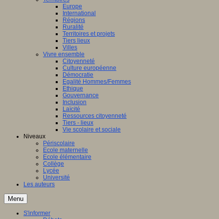
Europe
International
Régions
Ruralité
Territoires et projets
Tiers lieux
Villes
Vivre ensemble
Citoyenneté
Culture européenne
Démocratie
Egalité Hommes/Femmes
Ethique
Gouvernance
Inclusion
Laïcité
Ressources citoyenneté
Tiers - lieux
Vie scolaire et sociale
Niveaux
Périscolaire
Ecole maternelle
Ecole élémentaire
Collège
Lycée
Université
Les auteurs
Menu
S'informer