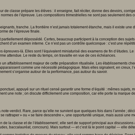
eur de classe prépare les élèves : il enseigne, fait réciter, donne des devoirs, corrig
les normes de l’épreuve. Les compositions trimestrielles ne sont pas seulement des 
nseignants, tranche. La frontière n’est jamais totalement étanche, mais il existe une d
orme de l’épreuve finale.
 partiellement dépossédé. Certes, beaucoup participent à la conception des sujets,
pprochent d’un examen interne. Ce n’est pas un contrôle quelconque : c’est une répé
 ces épreuves-là. Elles sont l’équivalent miniaturisé des examens de fin d’études. 
forme attendue. Le reste du temps, on travaille en vue de ces échéances.
e un affaiblissement majeur de cette préparation ritualisée. Les établissements ch
araissent comme une nécessité pédagogique. Mais elles signalent, en creux, l’essen
gnement s’organise autour de la performance, pas autour du savoir.
ponctuel, appuyé sur un rituel censé garantir une forme d’équité : mêmes sujets, m
 une note ; on discute difficilement une composition, car elle porte la marque de l’
a note-verdict. Rare, parce qu’elle ne survient que quelques fois dans l’année ; déci
 se rattraper » ou « se faire descendre », une opportunité unique, mais aussi une 
ein de la classe et de l’établissement ; elle sert de support principal aux discussio
es, baccalauréat, concours). Mais surtout — et c’est là le point capital — elle déterm