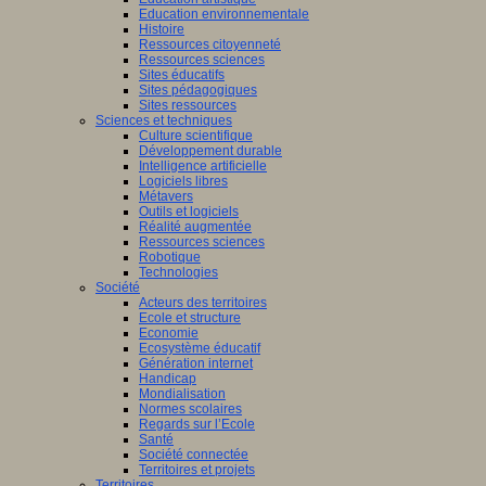
Education environnementale
Histoire
Ressources citoyenneté
Ressources sciences
Sites éducatifs
Sites pédagogiques
Sites ressources
Sciences et techniques
Culture scientifique
Développement durable
Intelligence artificielle
Logiciels libres
Métavers
Outils et logiciels
Réalité augmentée
Ressources sciences
Robotique
Technologies
Société
Acteurs des territoires
Ecole et structure
Economie
Ecosystème éducatif
Génération internet
Handicap
Mondialisation
Normes scolaires
Regards sur l’Ecole
Santé
Société connectée
Territoires et projets
Territoires