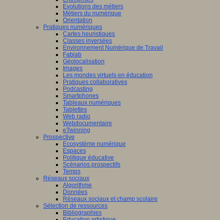
Evolutions des métiers
Métiers du numérique
Orientation
Pratiques numériques
Cartes heuristiques
Classes inversées
Environnement Numérique de Travail
Fablab
Géolocalisation
Images
Les mondes virtuels en éducation
Pratiques collaboratives
Podcasting
Smartphones
Tableaux numériques
Tablettes
Web radio
Webdocumentaire
eTwinning
Prospective
Ecosystème numérique
Espaces
Politique éducative
Scénarios prospectifs
Temps
Réseaux sociaux
Algorithme
Données
Réseaux sociaux et champ scolaire
Sélection de ressources
Bibliographies
Education artistique