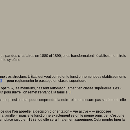
ées par des circulaires en 1880 et 1890, elles transformaient l’établissement trois
re le système.
ème très structuré. L’État, qui veut contrôler le fonctionnement des établissements
2]
— pour réglementer le passage en classe supérieure.
s « optimi », les meilleurs, passent automatiquement en classe supérieure. Les «
t poursuivre ; on remet l’enfant à la famille
[3]
.
e concept est central pour comprendre la note : elle ne mesure pas seulement, elle
t ce que l’on appelle la décision d’orientation « Vie active » — proposée
a famille », mais elle fonctionne exactement selon le même principe : c’est une
a en place jusqu’en 1982, où elle sera finalement supprimée. Cela montre bien la