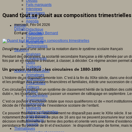
Débats
Faits marquants
Interviews
Reportages
Quand tout se jouait aux compositions trimestrielles
Brèves
Agenda
mercredi, Fév 04 2026
Innover
Débats
Didactique
Écrit par
Desclaux Bernard
Dispositifs
Pédagogie
Recherche
Technologies
Deuxième post d’une série sur la notation dans le système scolaire français
Savoir(s)
Analyses
Pendant des décennies, la scolarité secondaire française a été rythmée par un dispo
Conférences
fois par an en machine à évaluer, à classer, à décider. Ce régime ancien permet
Outils
Pratiques
Un pouvoir institué : les circulaires de 1880-1890
Acteurs de l'éducation
Animateurs
L’histoire de ce dispositif remonte loin. C’est à la fin du XIXe siècle, dans une é
Chercheurs
et les protéger des pressions financières et familiales, édicte une succession de c
Collectivités
Editeurs
Ces circulaires instituent un système de classement hérité de la tradition des col
EdTech
dubii », les incertains, doivent passer un examen de rattrapage en septembre. Les «
Encadrement
Enseignants
C’est ce pouvoir d’exclusion totale que nous qualifierons ici de « mort institutio
Entreprises
décide de l’existence ou de l’inexistence scolaire de l’enfant.
Etudiants
Filières industrielles
Ce pouvoir totalitaire de l’établissement ne disparaît pas avec le XIXe siècle. Il 
Institutionnels
notamment pour les élèves de plus de 16 ans qui ne peuvent poursuivre leur scola
Médiateurs
décision institutionnelle qui ferme des portes et oriente vers une forme d’existe
Parents
persistance du pouvoir de tri et d’exclusion : le dispositif change de forme, mais 
Thématiques