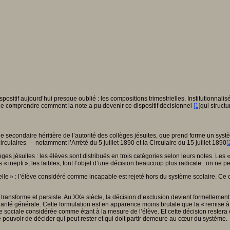
sitif aujourd’hui presque oublié : les compositions trimestrielles. Institutionnalis
 de comprendre comment la note a pu devenir ce dispositif décisionnel
[1]
qui structu
cole secondaire héritière de l’autorité des collèges jésuites, que prend forme un syst
irculaires — notamment l’Arrêté du 5 juillet 1890 et la Circulaire du 15 juillet 1890
[
lèges jésuites : les élèves sont distribués en trois catégories selon leurs notes. Le
 inepti », les faibles, font l’objet d’une décision beaucoup plus radicale : on ne peu
nnelle » : l’élève considéré comme incapable est rejeté hors du système scolaire. C
se transforme et persiste. Au XXe siècle, la décision d’exclusion devient formellemen
rité générale. Cette formulation est en apparence moins brutale que la « remise à l
nce sociale considérée comme étant à la mesure de l’élève. Et cette décision rester
le pouvoir de décider qui peut rester et qui doit partir demeure au cœur du système.