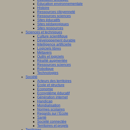
Education environnementale
Histoire
Ressources citoyenneté
Ressources sciences
Sites éducatifs
Sites pédagogiques
Sites ressources
Sciences et techniques
Culture scientifique
Développement durable
Intelligence artificielle
Logiciels libres
Métavers
Outils et logiciels
Réalité augmentée
Ressources sciences
Robotique
Technologies
Société
Acteurs des territoires
Ecole et structure
Economie
Ecosystème éducatif
Génération internet
Handicap
Mondialisation
Normes scolaires
Regards sur l’Ecole
Santé
Société connectée
Territoires et projets
Territoires