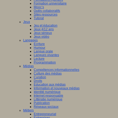
Formation universitaire
Mooc’s
Outils collaboratifs
Sites ressources
Tutorat
Jeux
Jeu et éducation
Jeux 4/12 ans
Jeux sérieux
Jeux vidéo
Langages
Ecriture
Humour
Langue orale
Langues vivantes
Lecture
Programmation
Médias
Compétences informationnelles
Culture des médias
Curation
Droits
Education aux médias
Information et nouveaux médias
Identité numérique
Internet responsable
Littératie numérique
Publication
Réseaux sociaux
Métiers
Entrepreneuriat
Entreprises