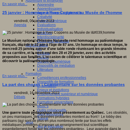
Apprendre et enseigner
En savoir plus...
Apprendre
Apprentissages
25 janvier : Hommage à Yves Coppens au Musée de l'homme
Apprentissages collaboratifs
Créativité
Culture numérique
vendredi, 06 janvier 2023
Evaluations
Agenda
Individualisation
Initiatives
Interdisciplinarité
Le Muséum national d’Histoire Naturelle rend hommage au paléontologue
Outils pour la classe
français, décédé le 22 juin à l’âge de 87 ans. Un hommage en deux temps, le
Arts et Culture
mercredi 25 janvier autour d'une table ronde réunissant les grands témoins
Art
de sa carrière, et le week-end des 28 et 29 janvier, avec des activités
Cinéma
proposées aux familles. L'occasion de célébrer le talentueux scientifique et
Culture
découvrir la paléoanthropologie.
Culture et numérique
Dispositifs de médiation
Littérature
Formation
En savoir plus...
Compétences professionnelles
Dispositifs de formation
La part des choses : Commentaire sur les données probantes
E- formation
Enjeux et évolutions
vendredi, 16 décembre 2022
Enseignement supérieur et numérique
Débats
Formations hybrides
Formation universitaire
Mooc’s
Outils collaboratifs
Une guerre toute pédagogique sévit présentement au Québec.
Les obsédés,
Sites ressources
un peu maniaques, des données probantes montent au front ! Le lobby des
Tutorat
partisans (qui sont de plus en plus nombreux) tente par tous les effets
Jeux
médiatiques possibles d’imposer un enseignement tout scientifique
Jeu et éducation
essentiellement fondé sur les «données probantes». Leur avancée dans le