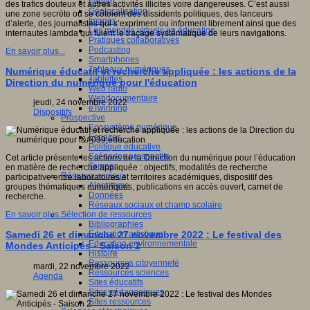
Fablab
des trafics douteux et autres activités illicites voire dangereuses. C’est aussi
Géolocalisation
une zone secrète où se côtoient des dissidents politiques, des lanceurs
Images
d’alerte, des journalistes qui s’expriment ou informent librement ainsi que des
Les mondes virtuels en éducation
internautes lambda qui fuient le traçage systématique de leurs navigations.
Pratiques collaboratives
Podcasting
En savoir plus...
Smartphones
Tableaux numériques
Numérique éducatif et recherche appliquée : les actions de la
Tablettes
Direction du numérique pour l'éducation
Web radio
Webdocumentaire
jeudi, 24 novembre 2022
eTwinning
Dispositifs
Prospective
Ecosystème numérique
Espaces
Politique éducative
Scénarios prospectifs
Cet article présente les actions de la Direction du numérique pour l’éducation
Temps
en matière de recherche appliquée : objectifs, modalités de recherche
Réseaux sociaux
participative entre laboratoires et territoires académiques, dispositif des
Algorithme
groupes thématiques numériques, publications en accès ouvert, carnet de
Données
recherche.
Réseaux sociaux et champ scolaire
Sélection de ressources
En savoir plus...
Bibliographies
Education artistique
Samedi 26 et dimanche 27 novembre 2022 : Le festival des
Education environnementale
Mondes Anticipés - Saison 2
Histoire
Ressources citoyenneté
mardi, 22 novembre 2022
Ressources sciences
Agenda
Sites éducatifs
Sites pédagogiques
Sites ressources