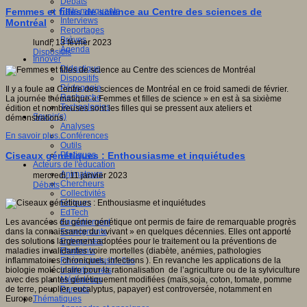
Débats
Faits marquants
Femmes et filles de science au Centre des sciences de
Interviews
Montréal
Reportages
Brèves
lundi, 13 février 2023
Agenda
Dispositifs
Innover
Didactique
Dispositifs
Pédagogie
Il y a foule au Centre des sciences de Montréal en ce froid samedi de février.
Recherche
La journée thématique « Femmes et filles de science » en est à sa sixième
Technologies
édition et nombreuses sont les filles qui se pressent aux ateliers et
Savoir(s)
démonstrations.
Analyses
Conférences
En savoir plus...
Outils
Pratiques
Ciseaux génétiques : Enthousiasme et inquiétudes
Acteurs de l'éducation
Animateurs
mercredi, 11 janvier 2023
Chercheurs
Débats
Collectivités
Editeurs
EdTech
Encadrement
Les avancées du génie génétique ont permis de faire de remarquable progrès
Enseignants
dans la connaissance du «vivant » en quelques décennies. Elles ont apporté
Entreprises
des solutions largement adoptées pour le traitement ou la préventions de
Etudiants
maladies invalidantes voire mortelles (diabète, anémies, pathologies
Filières industrielles
inflammatoires chroniques, infections ). En revanche les applications de la
Institutionnels
biologie moléculaire pour la rationalisation de l’agriculture ou de la sylviculture
Médiateurs
avec des plantes génétiquement modifiées (maïs,soja, coton, tomate, pomme
Parents
de terre, peuplier, eucalyptus, papayer) est controversée, notamment en
Thématiques
Europe.