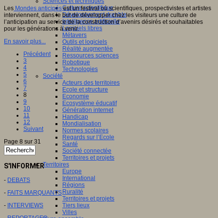
Sciences et techniques
Culture scientifique
Les
Mondes anticipés
est un festival où scientifiques, prospectivistes et artistes
Développement durable
interviennent, dans le but de développer chez les visiteurs une culture de
Intelligence artificielle
l’anticipation au service de la construction d’avenirs désirés et souhaitables
Logiciels libres
pour les générations à venir.
Métavers
En savoir plus...
Outils et logiciels
Réalité augmentée
Précédent
Ressources sciences
3
Robotique
4
Technologies
5
Société
6
Acteurs des territoires
7
Ecole et structure
8
Economie
9
Ecosystème éducatif
10
Génération internet
11
Handicap
12
Mondialisation
Suivant
Normes scolaires
Regards sur l’Ecole
Page 8 sur 31
Santé
Société connectée
Territoires et projets
Territoires
S'INFORMER
Europe
International
-
DEBATS
Régions
Ruralité
-
FAITS MARQUANTS
Territoires et projets
-
INTERVIEWS
Tiers lieux
Villes
-
REPORTAGES