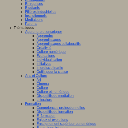
Entreprises
Etudiants
Filières industrielles
Institutionnels
Médiateurs
Parents
Thématiques
Apprendre et enseigner
Apprendre
Apprentissages
Apprentissages collaboratifs
Créativité
Culture numérique
Evaluations
Individualisation
Initiatives
Interdisciplinarité
Outils pour la classe
Arts et Culture
Art
Cinéma
Culture
Culture et numérique
Dispositifs de médiation
Littérature
Formation
Compétences professionnelles
Dispositifs de formation
E- formation
Enjeux et évolutions
Enseignement supérieur et numérique
Formations hybrides