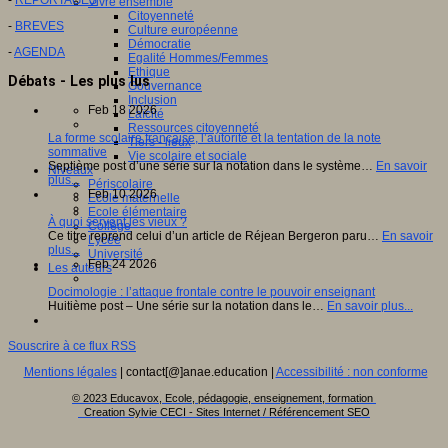
Vivre ensemble
Citoyenneté
-
BREVES
Culture européenne
Démocratie
-
AGENDA
Egalité Hommes/Femmes
Ethique
Débats - Les plus lus
Gouvernance
Inclusion
Feb 18 2026
Laïcité
Ressources citoyenneté
La forme scolaire française, l’autorité et la tentation de la note
Tiers - lieux
sommative
Vie scolaire et sociale
Septième post d’une série sur la notation dans le système…
En savoir
Niveaux
plus...
Périscolaire
Feb 10 2026
Ecole maternelle
Ecole élémentaire
À quoi servent les vieux ?
Collège
Ce titre reprend celui d’un article de Réjean Bergeron paru…
En savoir
Lycée
plus...
Université
Feb 24 2026
Les auteurs
Docimologie : l’attaque frontale contre le pouvoir enseignant
Huitième post – Une série sur la notation dans le…
En savoir plus...
Souscrire à ce flux RSS
Mentions légales
| contact[@]anae.education |
Accessibilité : non conforme
© 2023 Educavox, Ecole, pédagogie, enseignement, formation
Creation Sylvie CECI - Sites Internet / Référencement SEO