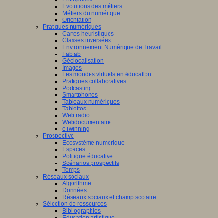
Evolutions des métiers
Métiers du numérique
Orientation
Pratiques numériques
Cartes heuristiques
Classes inversées
Environnement Numérique de Travail
Fablab
Géolocalisation
Images
Les mondes virtuels en éducation
Pratiques collaboratives
Podcasting
Smartphones
Tableaux numériques
Tablettes
Web radio
Webdocumentaire
eTwinning
Prospective
Ecosystème numérique
Espaces
Politique éducative
Scénarios prospectifs
Temps
Réseaux sociaux
Algorithme
Données
Réseaux sociaux et champ scolaire
Sélection de ressources
Bibliographies
Education artistique