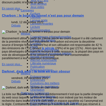
Jeux 4/12 ans
discours public m’effraie un peu.
Jeux sérieux
Jeux vidéo
En savoir plus...
Langages
Ecriture
Charbon : le bout du tunnel n’est pas pour demain
Humour
Langue orale
lundi, 12 décembre 2022
Langues vivantes
Débats
Lecture
Programmation
Médias
Compétences informationnelles
Massivement utilisé à partir du 19ème siècle au cours duquel il a été carburant
Culture des médias
de la première révolution industrielle, le charbon est encore la deuxième
Curation
source d’énergie fossile aujourd’hui et son utilisation est responsable de 42 %
Droits
des émissions de CO2, devant
le pétrole
(29%) et le gaz (21%) . Alors que les
Education aux médias
pays développés diminuent le recours à cette ressource, la plupart des pays en
Information et nouveaux médias
voie de développement ne cessent d’augmenter leur consommation
Identité numérique
parallèlement à leur expansion économique.
Internet responsable
Littératie numérique
En savoir plus...
Publication
Réseaux sociaux
Darknet, dark web : la toile en clair obscur
Métiers
Entrepreneuriat
vendredi, 09 décembre 2022
Entreprises
Débats
Evolutions des métiers
Métiers du numérique
Orientation
Pratiques numériques
La toile sur laquelle nous surfons quotidiennement n’est que la partie émergée
Cartes heuristiques
du web sous laquelle se trouve le deep web non indexé par les moteur de
Classes inversées
recherche dans lequel il y a le dark web un espace parallèle où l’anonymat est
Environnement Numérique de Travail
la règle. Contrairement aux mythes qu’il suscite dark web n’est pas réservé à