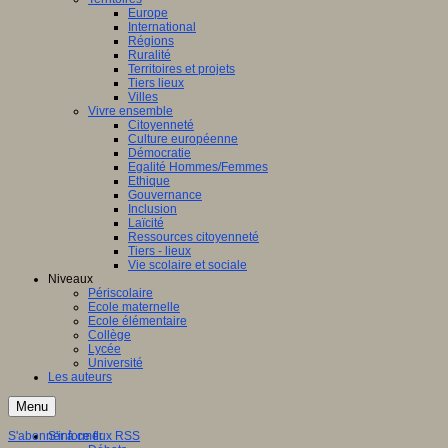
Europe
International
Régions
Ruralité
Territoires et projets
Tiers lieux
Villes
Vivre ensemble
Citoyenneté
Culture européenne
Démocratie
Egalité Hommes/Femmes
Ethique
Gouvernance
Inclusion
Laïcité
Ressources citoyenneté
Tiers - lieux
Vie scolaire et sociale
Niveaux
Périscolaire
Ecole maternelle
Ecole élémentaire
Collège
Lycée
Université
Les auteurs
Menu
S'abonner à ce flux RSS
S'informer