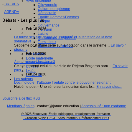
Vivre ensemble
-
BREVES
Citoyenneté
Culture européenne
-
AGENDA
Démocratie
Egalité Hommes/Femmes
Débats - Les plus lus
Ethique
Gouvernance
Feb 18 2026
Inclusion
Laïcité
La forme scolaire française, l’autorité et la tentation de la note
Ressources citoyenneté
sommative
Tiers - lieux
Septième post d’une série sur la notation dans le système…
En savoir
Vie scolaire et sociale
plus...
Niveaux
Feb 10 2026
Périscolaire
Ecole maternelle
À quoi servent les vieux ?
Ecole élémentaire
Ce titre reprend celui d’un article de Réjean Bergeron paru…
En savoir
Collège
plus...
Lycée
Feb 24 2026
Université
Les auteurs
Docimologie : l’attaque frontale contre le pouvoir enseignant
Huitième post – Une série sur la notation dans le…
En savoir plus...
Souscrire à ce flux RSS
Mentions légales
| contact[@]anae.education |
Accessibilité : non conforme
© 2023 Educavox, Ecole, pédagogie, enseignement, formation
Creation Sylvie CECI - Sites Internet / Référencement SEO