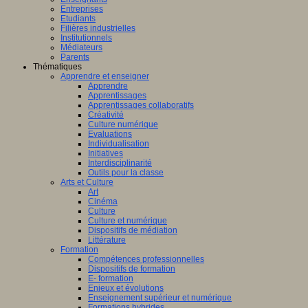
Entreprises
Etudiants
Filières industrielles
Institutionnels
Médiateurs
Parents
Thématiques
Apprendre et enseigner
Apprendre
Apprentissages
Apprentissages collaboratifs
Créativité
Culture numérique
Evaluations
Individualisation
Initiatives
Interdisciplinarité
Outils pour la classe
Arts et Culture
Art
Cinéma
Culture
Culture et numérique
Dispositifs de médiation
Littérature
Formation
Compétences professionnelles
Dispositifs de formation
E- formation
Enjeux et évolutions
Enseignement supérieur et numérique
Formations hybrides