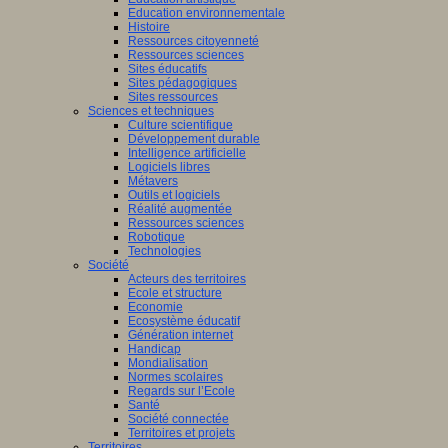
Education environnementale
Histoire
Ressources citoyenneté
Ressources sciences
Sites éducatifs
Sites pédagogiques
Sites ressources
Sciences et techniques
Culture scientifique
Développement durable
Intelligence artificielle
Logiciels libres
Métavers
Outils et logiciels
Réalité augmentée
Ressources sciences
Robotique
Technologies
Société
Acteurs des territoires
Ecole et structure
Economie
Ecosystème éducatif
Génération internet
Handicap
Mondialisation
Normes scolaires
Regards sur l’Ecole
Santé
Société connectée
Territoires et projets
Territoires