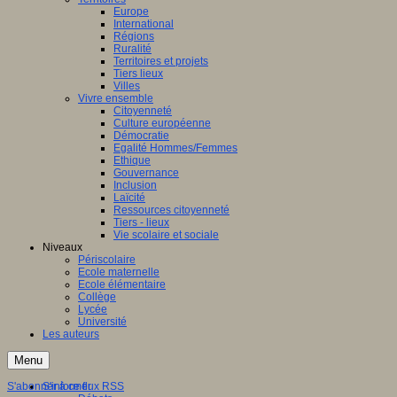
Europe
International
Régions
Ruralité
Territoires et projets
Tiers lieux
Villes
Vivre ensemble
Citoyenneté
Culture européenne
Démocratie
Egalité Hommes/Femmes
Ethique
Gouvernance
Inclusion
Laïcité
Ressources citoyenneté
Tiers - lieux
Vie scolaire et sociale
Niveaux
Périscolaire
Ecole maternelle
Ecole élémentaire
Collège
Lycée
Université
Les auteurs
Menu
S'abonner à ce flux RSS
S'informer