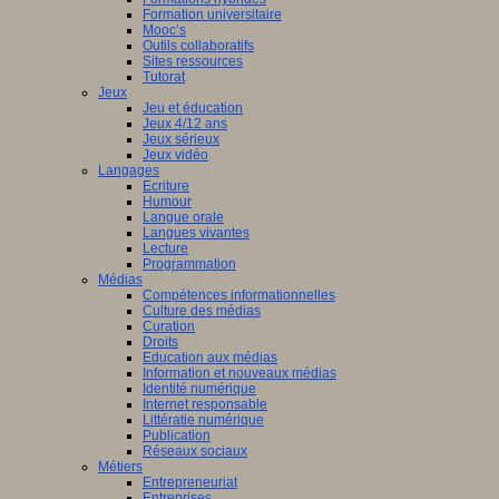
Formation universitaire
Mooc’s
Outils collaboratifs
Sites ressources
Tutorat
Jeux
Jeu et éducation
Jeux 4/12 ans
Jeux sérieux
Jeux vidéo
Langages
Ecriture
Humour
Langue orale
Langues vivantes
Lecture
Programmation
Médias
Compétences informationnelles
Culture des médias
Curation
Droits
Education aux médias
Information et nouveaux médias
Identité numérique
Internet responsable
Littératie numérique
Publication
Réseaux sociaux
Métiers
Entrepreneuriat
Entreprises