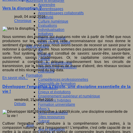
Apprendre et enseigner
Apprendre
Vers la disruption ?
Apprentissages
Apprentissages collaboratifs
jeudi, 04 août 2016
Créativité
Chronique
Culture numérique
Evaluations
Individualisation
Initiatives
Nous sommes des humains qui évaluons notre vie à partir de l'effet que nous
Interdisciplinarité
produisons sur les autres. C'est cette reconnaissance qui nous donne le
Outils pour la classe
sentiment d'exister. Pour cela, nous avons besoin de recevoir un savoir pour le
Arts et Culture
redonner à quelqu'un d'autre. Nous sommes des passeurs de sens en quelque
Art
sorte. Tout système social est constitué de savoirs: savoir-être, savoir-faire,
Cinéma
savoir-vivre, savoirs académiques. Or, le capitalisme consumériste et
Culture
pulsionnel a contribué à détruire insidieusement tous les circuits de
Culture et numérique
transmission, par le biais des médias de masse d'abord, des réseaux sociaux
Dispositifs de médiation
ensuite et très récemment du big-data.
Littérature
Formation
En savoir plus...
Compétences professionnelles
Dispositifs de formation
Développer l'empathie à l'école, une discipline essentielle de la
E- formation
vie !
Enjeux et évolutions
Enseignement supérieur et numérique
vendredi, 15 juillet 2016
Formations hybrides
Débats
Formation universitaire
Mooc’s
Outils collaboratifs
Sites ressources
Tutorat
Cultiver l'empathie peut conduire à la compréhension des autres, à la
Jeux
compassion naturelle et à l'engagement ! L'empathie, c'est cette capacité de se
Jeu et éducation
mettre à la place des autres et surtout de comprendre leurs émotions, leurs