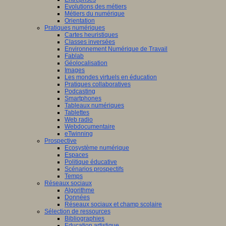
Evolutions des métiers
Métiers du numérique
Orientation
Pratiques numériques
Cartes heuristiques
Classes inversées
Environnement Numérique de Travail
Fablab
Géolocalisation
Images
Les mondes virtuels en éducation
Pratiques collaboratives
Podcasting
Smartphones
Tableaux numériques
Tablettes
Web radio
Webdocumentaire
eTwinning
Prospective
Ecosystème numérique
Espaces
Politique éducative
Scénarios prospectifs
Temps
Réseaux sociaux
Algorithme
Données
Réseaux sociaux et champ scolaire
Sélection de ressources
Bibliographies
Education artistique