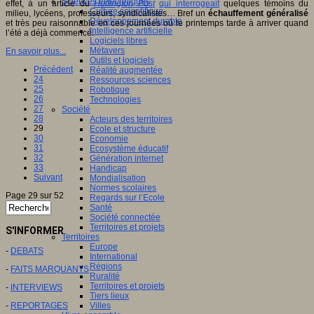
Sciences et techniques
effet, à un article du
Huffington Post
qui interrogeait
quelques témoins du
Culture scientifique
milieu, lycéens, professeurs, syndicalistes… Bref un
échauffement généralisé
Développement durable
et très peu raisonnable en ces journées où le printemps tarde à arriver quand
Intelligence artificielle
l’été a déjà commencé.
Logiciels libres
Métavers
En savoir plus...
Outils et logiciels
Précédent
Réalité augmentée
24
Ressources sciences
25
Robotique
26
Technologies
27
Société
28
Acteurs des territoires
29
Ecole et structure
30
Economie
31
Ecosystème éducatif
32
Génération internet
33
Handicap
Suivant
Mondialisation
Normes scolaires
Page 29 sur 52
Regards sur l’Ecole
Santé
Société connectée
Territoires et projets
S'INFORMER
Territoires
Europe
-
DEBATS
International
Régions
-
FAITS MARQUANTS
Ruralité
Territoires et projets
-
INTERVIEWS
Tiers lieux
-
REPORTAGES
Villes