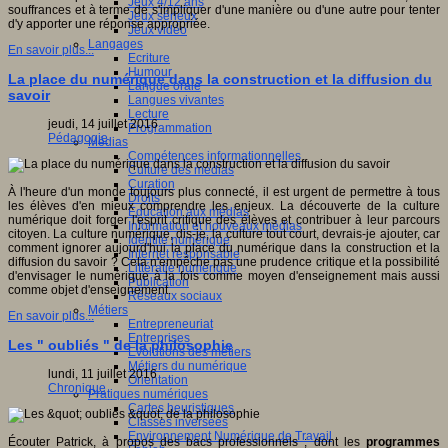
Jeux 4/12 ans
souffrances et à terme de s'impliquer d'une manière ou d'une autre pour tenter
Jeux sérieux
d'y apporter une réponse appropriée.
Jeux vidéo
Langages
En savoir plus...
Ecriture
Humour
La place du numérique dans la construction et la diffusion du
Langue orale
savoir
Langues vivantes
Lecture
jeudi, 14 juillet 2016
Programmation
Pédagogie
Médias
Compétences informationnelles
Culture des médias
Curation
À l'heure d'un monde toujours plus connecté, il est urgent de permettre à tous
Droits
les élèves d'en mieux comprendre les enjeux. La découverte de la culture
Education aux médias
numérique doit forger l'esprit critique des élèves et contribuer à leur parcours
Information et nouveaux médias
citoyen. La culture numérique, dis-je, la culture tout court, devrais-je ajouter, car
Identité numérique
comment ignorer aujourd'hui la place du numérique dans la construction et la
Internet responsable
diffusion du savoir ? Cela n'empêche pas une prudence critique et la possibilité
Littératie numérique
d'envisager le numérique à la fois comme moyen d'enseignement mais aussi
Publication
comme objet d'enseignement.
Réseaux sociaux
Métiers
En savoir plus...
Entrepreneuriat
Entreprises
Les " oubliés " de la philosophie
Evolutions des métiers
Métiers du numérique
lundi, 11 juillet 2016
Orientation
Chronique
Pratiques numériques
Cartes heuristiques
Classes inversées
Environnement Numérique de Travail
Écouter Patrick, à propos des bacs professionnels ; dont les
programmes