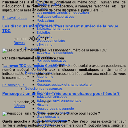
Fablab
n’incluent pas la PHILOSOPHIE
, oblitèrant du même coup l’ humanisme de
Géolocalisation
l’
éducation à la réflexion
, à l’introspection, à l’analyse raisonnée etc .. qu’
Images
impliquent la mise en oeuvre de cette discipline si particulière …
Les mondes virtuels en éducation
Pratiques collaboratives
En savoir plus...
Podcasting
Smartphones
Les discours médiatiques. Passionnant numéro de la revue
Tableaux numériques
TDC
Tablettes
Web radio
mercredi, 29 juin 2016
Webdocumentaire
Brèves
eTwinning
Prospective
Ecosystème numérique
Espaces
Par Fidel Navamuel sur outilstice.com
Politique éducative
Scénarios prospectifs
"
La revue TDC du réseau Canopé
finit l’année scolaire avec
un passionnant
Temps
numéro spécial consacré aux « discours médiatiques »
. Un numéro
Réseaux sociaux
indispensable à tous ceux qui s’intéressent à l’éducation aux médias. Je vous
Algorithme
le recommande."
Données
Réseaux sociaux et champ scolaire
En savoir plus...
Sélection de ressources
Bibliographies
Periscope : un cheval de Troie ou une chance pour l’école ?
Education artistique
Education environnementale
dimanche, 26 juin 2016
Histoire
Débats
Ressources citoyenneté
Ressources sciences
Sites éducatifs
Sites pédagogiques
Quelle mouche a piqué le microcosme ?
Que s’est-il passé exactement sur
Sites ressources
Twitter et autres réseaux proches ces derniers jours ? Tout cela faisait suite, en