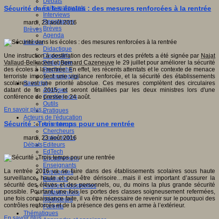
Débats
Faits marquants
Sécurité dans les écoles : des mesures renforcées à la rentrée
Interviews
Reportages
mardi, 23 août 2016
Brèves
Brèves
Agenda
Innover
Didactique
Dispositifs
Une instruction à destination des recteurs et des préfets a été signée par
Najat
Pédagogie
Vallaud-Belkacem
et
Bernard Cazeneuve
le 29 juillet pour améliorer la sécurité
Recherche
des écoles à la rentrée. En effet, les récents attentats et le contexte de menace
Technologies
terroriste imposent une vigilance renforcée, et la sécurité des établissements
Savoir(s)
scolaires est une priorité absolue. Ces mesures complètent des circulaires
Analyses
datant de fin 2015, et seront détaillées par les deux ministres lors d'une
Conférences
conférence de presse le 24 août.
Outils
En savoir plus...
Pratiques
Acteurs de l'éducation
Sécurité : Trois temps pour une rentrée
Animateurs
Chercheurs
Collectivités
mardi, 23 août 2016
Editeurs
Débats
EdTech
Encadrement
Enseignants
La rentrée 2016 va se faire dans des établissements scolaires sous haute
Entreprises
surveillance, haute et peut-être dérisoire…mais il est important d’assurer la
Etudiants
sécurité des élèves et des personnels, ou, du moins la plus grande sécurité
Filières industrielles
possible. Pourtant, une fois les portes des classes soigneusement refermées,
Institutionnels
une fois connaissance faite, il va être nécessaire de revenir sur le pourquoi des
Médiateurs
contrôles renforcés et de la présence des gens en arme à l’extérieur.
Parents
Thématiques
En savoir plus...