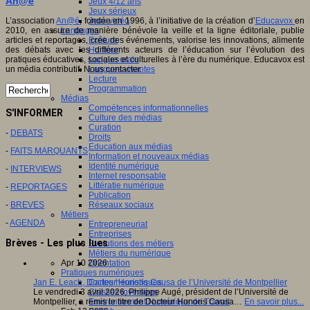
An@é
Jeux 4/12 ans
Jeux sérieux
Jeux vidéo
L’association
An@é
, fondée en 1996, à l’initiative de la création d’
Educavox
en
Langages
2010, en assure de manière bénévole la veille et la ligne éditoriale, publie
Ecriture
articles et reportages, crée des événements, valorise les innovations, alimente
Humour
des débats avec les différents acteurs de l’éducation sur l’évolution des
Langue orale
pratiques éducatives, sociales et culturelles à l’ère du numérique. Educavox est
Langues vivantes
un média contributif. Nous contacter.
Lecture
Programmation
Médias
Compétences informationnelles
S'INFORMER
Culture des médias
Curation
-
DEBATS
Droits
Education aux médias
-
FAITS MARQUANTS
Information et nouveaux médias
Identité numérique
-
INTERVIEWS
Internet responsable
Littératie numérique
-
REPORTAGES
Publication
Réseaux sociaux
-
BREVES
Métiers
-
AGENDA
Entrepreneuriat
Entreprises
Brèves - Les plus lues
Evolutions des métiers
Métiers du numérique
Orientation
Apr 10 2026
Pratiques numériques
Cartes heuristiques
Jan E. Leach, Docteur Honoris Causa de l’Université de Montpellier
Classes inversées
Le vendredi 3 avril 2026, Philippe Augé, président de l’Université de
Environnement Numérique de Travail
Montpellier, a remis le titre de Docteur Honoris Causa…
En savoir plus...