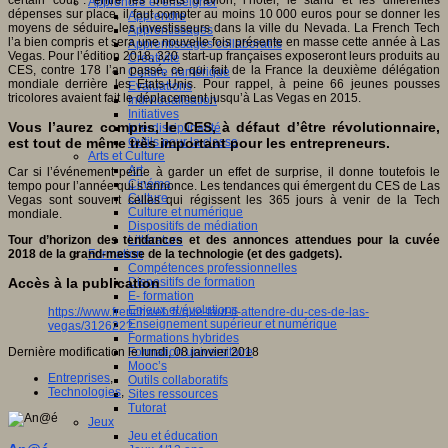
Apprendre et enseigner
dépenses sur place, il faut compter au moins 10 000 euros pour se donner les
Apprendre
moyens de séduire les investisseurs dans la ville du Nevada. La French Tech
Apprentissages
l’a bien compris et sera une nouvelle fois présente en masse cette année à Las
Apprentissages collaboratifs
Vegas. Pour l’édition 2018, 320 start-up françaises exposeront leurs produits au
Créativité
CES, contre 178 l’an passé, ce qui fait de la France la deuxième délégation
Culture numérique
mondiale derrière les États-Unis. Pour rappel, à peine 66 jeunes pousses
Evaluations
tricolores avaient fait le déplacement jusqu’à Las Vegas en 2015.
Individualisation
Initiatives
Vous l’aurez compris, le CES, à défaut d’être révolutionnaire,
Interdisciplinarité
est tout de même très important pour les entrepreneurs.
Outils pour la classe
Arts et Culture
Art
Car si l’événement peine à garder un effet de surprise, il donne toutefois le
Cinéma
tempo pour l’année qui s’annonce. Les tendances qui émergent du CES de Las
Culture
Vegas sont souvent celles qui régissent les 365 jours à venir de la Tech
Culture et numérique
mondiale.
Dispositifs de médiation
Tour d’horizon des tendances et des annonces attendues pour la cuvée
Littérature
2018 de la grand-messe de la technologie (et des gadgets).
Formation
Compétences professionnelles
Dispositifs de formation
Accès à la publication
E- formation
Enjeux et évolutions
https://www.frenchweb.fr/que-faut-il-attendre-du-ces-de-las-
Enseignement supérieur et numérique
vegas/312622?
Formations hybrides
Formation universitaire
Dernière modification le lundi, 08 janvier 2018
Mooc’s
Entreprises
,
Outils collaboratifs
Technologies
,
Sites ressources
Tutorat
Jeux
Jeu et éducation