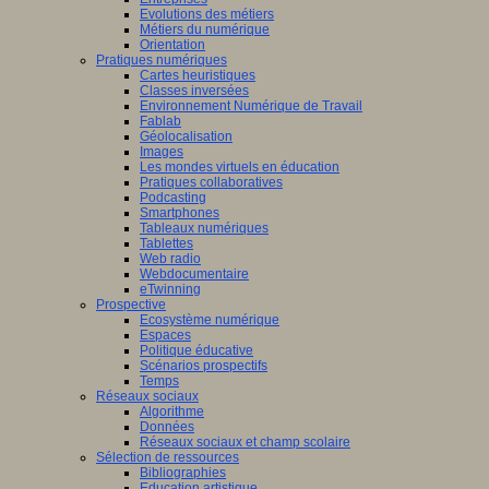
Evolutions des métiers
Métiers du numérique
Orientation
Pratiques numériques
Cartes heuristiques
Classes inversées
Environnement Numérique de Travail
Fablab
Géolocalisation
Images
Les mondes virtuels en éducation
Pratiques collaboratives
Podcasting
Smartphones
Tableaux numériques
Tablettes
Web radio
Webdocumentaire
eTwinning
Prospective
Ecosystème numérique
Espaces
Politique éducative
Scénarios prospectifs
Temps
Réseaux sociaux
Algorithme
Données
Réseaux sociaux et champ scolaire
Sélection de ressources
Bibliographies
Education artistique