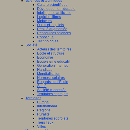
Sciences et techniques
Culture scientifique
Développement durable
Intelligence artificielle
Logiciels libres
Métavers
Outils et logiciels
Réalité augmentée
Ressources sciences
Robotique
Technologies
Société
Acteurs des territoires
Ecole et structure
Economie
Ecosystème éducatif
Génération internet
Handicap
Mondialisation
Normes scolaires
Regards sur l’Ecole
Santé
Société connectée
Territoires et projets
Territoires
Europe
International
Régions
Ruralité
Territoires et projets
Tiers lieux
Villes