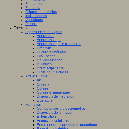
Entreprises
Etudiants
Filières industrielles
Institutionnels
Médiateurs
Parents
Thématiques
Apprendre et enseigner
Apprendre
Apprentissages
Apprentissages collaboratifs
Créativité
Culture numérique
Evaluations
Individualisation
Initiatives
Interdisciplinarité
Outils pour la classe
Arts et Culture
Art
Cinéma
Culture
Culture et numérique
Dispositifs de médiation
Littérature
Formation
Compétences professionnelles
Dispositifs de formation
E- formation
Enjeux et évolutions
Enseignement supérieur et numérique
Formations hybrides