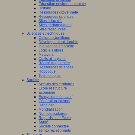
Education environnementale
Histoire
Ressources citoyenneté
Ressources sciences
Sites éducatifs
Sites pédagogiques
Sites ressources
Sciences et techniques
Culture scientifique
Développement durable
Intelligence artificielle
Logiciels libres
Métavers
Outils et logiciels
Réalité augmentée
Ressources sciences
Robotique
Technologies
Société
Acteurs des territoires
Ecole et structure
Economie
Ecosystème éducatif
Génération internet
Handicap
Mondialisation
Normes scolaires
Regards sur l’Ecole
Santé
Société connectée
Territoires et projets
Territoires