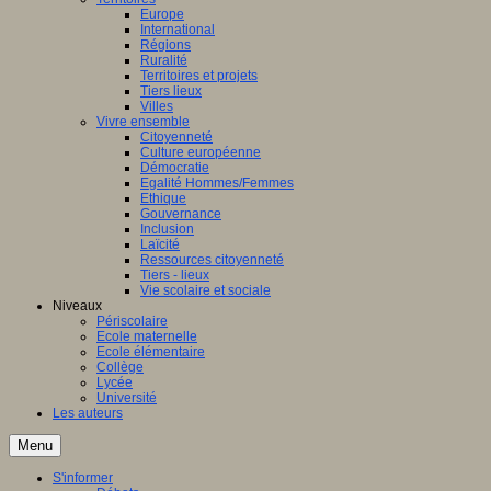
Europe
International
Régions
Ruralité
Territoires et projets
Tiers lieux
Villes
Vivre ensemble
Citoyenneté
Culture européenne
Démocratie
Egalité Hommes/Femmes
Ethique
Gouvernance
Inclusion
Laïcité
Ressources citoyenneté
Tiers - lieux
Vie scolaire et sociale
Niveaux
Périscolaire
Ecole maternelle
Ecole élémentaire
Collège
Lycée
Université
Les auteurs
Menu
S'informer