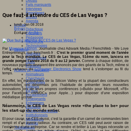
Débats
Faits marquants
Interviews
Reportages
Que faut-il attendre du CES de Las Vegas ?
Brèves
Agenda
lundi, Jan 08 2018
Innover
Brèves
Didactique
Écrit par
An@é
Dispositifs
Pédagogie
Recherche
Technologies
Par
Maxence Fabrion,
Journaliste chez Adsvark Media / FrenchWeb - We Love
Savoir(s)
Entrepreneurs, sur frenchweb.fr :
C’est le premier grand moment de l’année
Analyses
pour la Tech mondiale. Le CES de Las Vegas, 51ème du nom, lancera en
Conférences
grande pompe l’année 2018 du 9 au 12 janvier.
Comme à chaque édition, de
Outils
nouveaux produits devraient être annoncés par des géants de la Tech, même si
Pratiques
l’effet «whaou» du
Consumer Electronics Show
tend à s’estomper au fil du
Acteurs de l'éducation
temps.
Animateurs
Chercheurs
En effet, les mastodontes de la Silicon Valley et la plupart des constructeurs
Collectivités
automobiles ont désormais pris l’habitude de présenter leurs nouvelles
Editeurs
innovations lors de leurs propres conférences («Build» pour Microsoft, «F8»
EdTech
pour Facebook, «WWDC» pour Apple…) pour disposer d’une exposition
Encadrement
médiatique accrue.
Enseignants
Entreprises
Néanmoins, le CES de Las Vegas reste «the place to be» pour
Etudiants
les start-up du monde entier.
Filières industrielles
Institutionnels
Et pour cause, un CES réussi, c’est la garantie d’un carnet de commandes bien
Médiateurs
rempli et d’un avenir radieux. Au contraire, un CES raté peut avoir raison de
Parents
l’existence d’une entreprise. Car se rendre et briller à Las Vegas nécessite un
Thématiques
certain coût : entre les billets d’avion, l’hôtel, le stand et les différentes