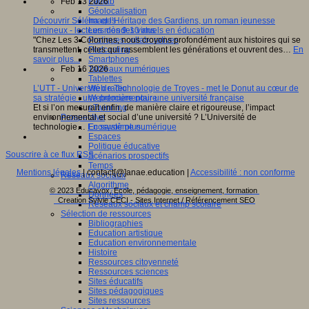
Fablab
Feb 13 2026
Géolocalisation
Images
Découvrir Séléna et l’Héritage des Gardiens, un roman jeunesse
Les mondes virtuels en éducation
lumineux - lecteurs dès 9-10 ans
Pratiques collaboratives
"Chez Les 3 Colonnes, nous croyons profondément aux histoires qui se
Podcasting
transmettent, celles qui rassemblent les générations et ouvrent des…
En
Smartphones
savoir plus...
Tableaux numériques
Feb 16 2026
Tablettes
Web radio
L’UTT - Université de Technologie de Troyes - met le Donut au cœur de
Webdocumentaire
sa stratégie : une première pour une université française
eTwinning
Et si l’on mesurait enfin, de manière claire et rigoureuse, l’impact
Prospective
environnemental et social d’une université ? L’Université de
Ecosystème numérique
technologie…
En savoir plus...
Espaces
Politique éducative
Souscrire à ce flux RSS
Scénarios prospectifs
Temps
Mentions légales
| contact[@]anae.education |
Accessibilité : non conforme
Réseaux sociaux
Algorithme
© 2023 Educavox, Ecole, pédagogie, enseignement, formation
Données
Creation Sylvie CECI - Sites Internet / Référencement SEO
Réseaux sociaux et champ scolaire
Sélection de ressources
Bibliographies
Education artistique
Education environnementale
Histoire
Ressources citoyenneté
Ressources sciences
Sites éducatifs
Sites pédagogiques
Sites ressources