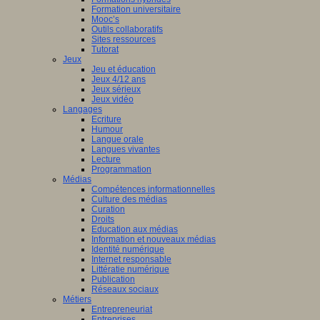
Formation universitaire
Mooc’s
Outils collaboratifs
Sites ressources
Tutorat
Jeux
Jeu et éducation
Jeux 4/12 ans
Jeux sérieux
Jeux vidéo
Langages
Ecriture
Humour
Langue orale
Langues vivantes
Lecture
Programmation
Médias
Compétences informationnelles
Culture des médias
Curation
Droits
Education aux médias
Information et nouveaux médias
Identité numérique
Internet responsable
Littératie numérique
Publication
Réseaux sociaux
Métiers
Entrepreneuriat
Entreprises