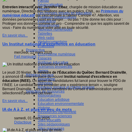
Fablab
Géolocalisation
Entretien interactif avec Jennifer
Elbaz
, chargée de mission éducation au
Images
numérique, Direction des relations avec les publics, CNIL, au
Printemps du
Les mondes virtuels en éducation
numérique éducatif
qui s'est déroulé à l'atelier Canopé 47. Attention, vos
Pratiques collaboratives
données personnelles sont en danger… ou pas ? Elle donne les clés pour :
Podcasting
Protéger vos données comme un pro - Comprendre ce que les applis savent de
Smartphones
vous - Faire du numérique votre allié en toute sécurité.
Tableaux numériques
Tablettes
En savoir plus...
Web radio
Webdocumentaire
Un Institut national d’excellence en éducation
eTwinning
Prospective
mercredi, 12 mars 2025
Ecosystème numérique
Fait marquant
Espaces
Politique éducative
Scénarios prospectifs
Temps
Le jeudi 20 février,
le ministre de l’Éducation du Québec Bernard Drainville
,
Réseaux sociaux
a annoncé la mise en place du nouvel
Institut national d’excellence en
Algorithme
éducation (INEE).
Un appel de candidatures fut lancé pour trouver le PDG de
Données
l’INEE. Le candidat devra posséder une « expérience terrain », souligne
Réseaux sociaux et champ scolaire
Bernard Drainville. Les autres membres du Conseil d’administration seront
Sélection de ressources
sélectionnés plus tard cet hiver.
Bibliographies
Education artistique
En savoir plus...
Education environnementale
Histoire
IA de A à Z, et plus en peu de mots
Ressources citoyenneté
Ressources sciences
samedi, 01 mars 2025
Sites éducatifs
Didactique
Sites pédagogiques
Sites ressources