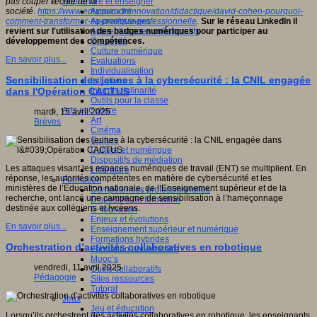
Apprendre et enseigner
pas couper l'école de la
Apprendre
société.
https://www.educavox.fr/innovation/didactique/david-cohen-pourquoi-
Apprentissages
comment-transformer-sa-pratique-professionnelle
.
Sur le réseau LinkedIn il
Apprentissages collaboratifs
revient sur l'utilisation des badges numériques pour participer au
Créativité
développement des compétences.
Culture numérique
En savoir plus...
Evaluations
Individualisation
Sensibilisation des jeunes à la cybersécurité : la CNIL engagée
Initiatives
Interdisciplinarité
dans l'Opération CACTUS
Outils pour la classe
Arts et Culture
mardi, 15 avril 2025
Art
Brèves
Cinéma
Culture
Culture et numérique
Dispositifs de médiation
Les attaques visant les espaces numériques de travail (ENT) se multiplient. En
Littérature
réponse, les autorités compétentes en matière de cybersécurité et les
Formation
ministères de l’Education nationale, de l’Enseignement supérieur et de la
Compétences professionnelles
recherche, ont lancé une campagne de sensibilisation à l’hameçonnage
Dispositifs de formation
destinée aux collégiens et lycéens.
E- formation
Enjeux et évolutions
En savoir plus...
Enseignement supérieur et numérique
Formations hybrides
Orchestration d’activités collaboratives en robotique
Formation universitaire
Mooc’s
vendredi, 11 avril 2025
Outils collaboratifs
Pédagogie
Sites ressources
Tutorat
Jeux
Jeu et éducation
Lorsqu’ils orchestrent des activités collaboratives en robotique, les enseignants