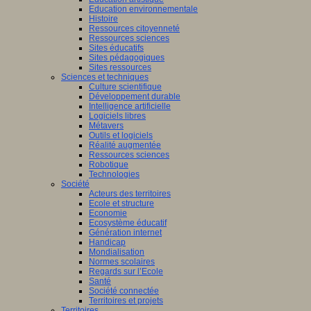
Education environnementale
Histoire
Ressources citoyenneté
Ressources sciences
Sites éducatifs
Sites pédagogiques
Sites ressources
Sciences et techniques
Culture scientifique
Développement durable
Intelligence artificielle
Logiciels libres
Métavers
Outils et logiciels
Réalité augmentée
Ressources sciences
Robotique
Technologies
Société
Acteurs des territoires
Ecole et structure
Economie
Ecosystème éducatif
Génération internet
Handicap
Mondialisation
Normes scolaires
Regards sur l’Ecole
Santé
Société connectée
Territoires et projets
Territoires