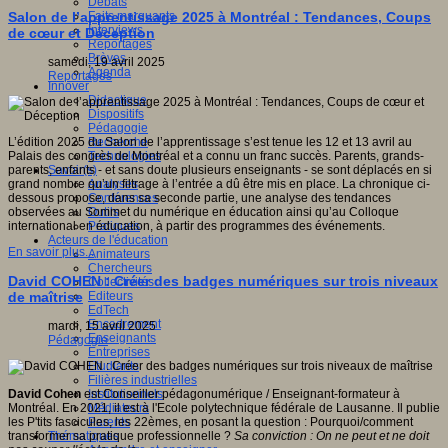
Débats
Faits marquants
Salon de l’apprentissage 2025 à Montréal : Tendances, Coups
Interviews
de cœur et Déception
Reportages
Brèves
samedi, 19 avril 2025
Agenda
Reportages
Innover
Didactique
Dispositifs
Pédagogie
Recherche
L’édition 2025 du Salon de l’apprentissage s’est tenue les 12 et 13 avril au
Technologies
Palais des congrès de Montréal et a connu un franc succès. Parents, grands-
Savoir(s)
parents, enfants - et sans doute plusieurs enseignants - se sont déplacés en si
Analyses
grand nombre qu’un filtrage à l’entrée a dû être mis en place. La chronique ci-
Conférences
dessous propose, dans sa seconde partie, une analyse des tendances
Outils
observées au Sommet du numérique en éducation ainsi qu’au Colloque
Pratiques
international en éducation, à partir des programmes des événements.
Acteurs de l'éducation
En savoir plus...
Animateurs
Chercheurs
David COHEN : Créer des badges numériques sur trois niveaux
Collectivités
Editeurs
de maîtrise
EdTech
Encadrement
mardi, 15 avril 2025
Enseignants
Pédagogie
Entreprises
Etudiants
Filières industrielles
Institutionnels
David Cohen
est Conseiller pédagonumérique / Enseignant-formateur à
Médiateurs
Montréal. En 2021, il est à l'Ecole polytechnique fédérale de Lausanne. Il publie
Parents
les P'tits fascicules, les 22èmes, en posant la question : Pourquoi/comment
Thématiques
transformer sa pratique professionnelle ?
Sa conviction : On ne peut et ne doit