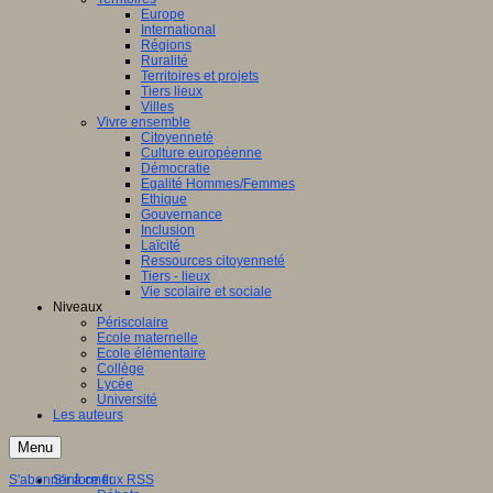
Europe
International
Régions
Ruralité
Territoires et projets
Tiers lieux
Villes
Vivre ensemble
Citoyenneté
Culture européenne
Démocratie
Egalité Hommes/Femmes
Ethique
Gouvernance
Inclusion
Laïcité
Ressources citoyenneté
Tiers - lieux
Vie scolaire et sociale
Niveaux
Périscolaire
Ecole maternelle
Ecole élémentaire
Collège
Lycée
Université
Les auteurs
Menu
S'abonner à ce flux RSS
S'informer