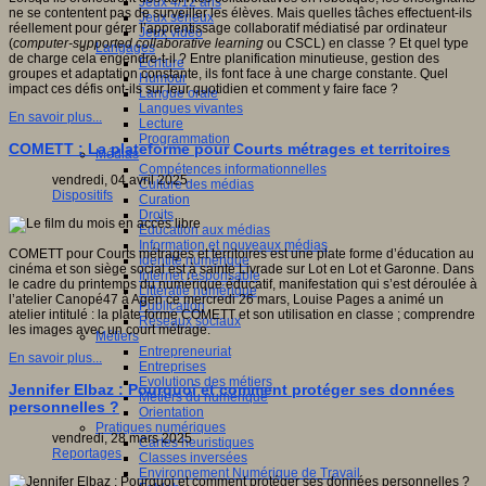
Jeux 4/12 ans
ne se contentent pas de surveiller les élèves. Mais quelles tâches effectuent-ils
Jeux sérieux
réellement pour gérer l’apprentissage collaboratif médiatisé par ordinateur
Jeux vidéo
(
computer-supported collaborative learning
ou CSCL) en classe ? Et quel type
Langages
de charge cela engendre-t-il ? Entre planification minutieuse, gestion des
Ecriture
groupes et adaptation constante, ils font face à une charge constante. Quel
Humour
impact ces défis ont-ils sur leur quotidien et comment y faire face ?
Langue orale
Langues vivantes
En savoir plus...
Lecture
Programmation
COMETT : La plateforme pour Courts métrages et territoires
Médias
Compétences informationnelles
vendredi, 04 avril 2025
Culture des médias
Dispositifs
Curation
Droits
Education aux médias
Information et nouveaux médias
COMETT pour Courts métrages et territoires est une plate forme d’éducation au
Identité numérique
cinéma et son siège social est à sainte Livrade sur Lot en Lot et Garonne. Dans
Internet responsable
le cadre du printemps du numérique éducatif, manifestation qui s’est déroulée à
Littératie numérique
l’atelier Canopé47 à Agen ce mercredi 26 mars, Louise Pages a animé un
Publication
atelier intitulé : la plate forme COMETT et son utilisation en classe ; comprendre
Réseaux sociaux
les images avec un court métrage.
Métiers
Entrepreneuriat
En savoir plus...
Entreprises
Evolutions des métiers
Jennifer Elbaz : Pourquoi et comment protéger ses données
Métiers du numérique
personnelles ?
Orientation
Pratiques numériques
vendredi, 28 mars 2025
Cartes heuristiques
Reportages
Classes inversées
Environnement Numérique de Travail