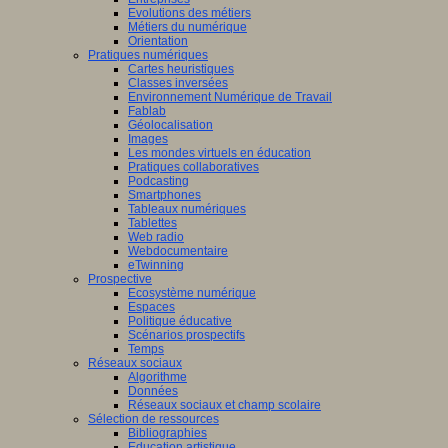
Evolutions des métiers
Métiers du numérique
Orientation
Pratiques numériques
Cartes heuristiques
Classes inversées
Environnement Numérique de Travail
Fablab
Géolocalisation
Images
Les mondes virtuels en éducation
Pratiques collaboratives
Podcasting
Smartphones
Tableaux numériques
Tablettes
Web radio
Webdocumentaire
eTwinning
Prospective
Ecosystème numérique
Espaces
Politique éducative
Scénarios prospectifs
Temps
Réseaux sociaux
Algorithme
Données
Réseaux sociaux et champ scolaire
Sélection de ressources
Bibliographies
Education artistique