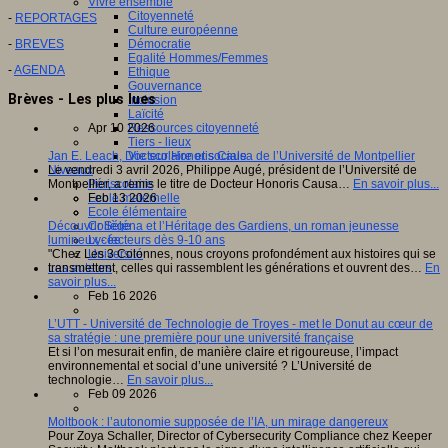
Vivre ensemble
Citoyenneté
-
REPORTAGES
Culture européenne
-
BREVES
Démocratie
Egalité Hommes/Femmes
-
AGENDA
Ethique
Gouvernance
Brèves - Les plus lues
Inclusion
Laïcité
Apr 10 2026
Ressources citoyenneté
Tiers - lieux
Jan E. Leach, Docteur Honoris Causa de l’Université de Montpellier
Vie scolaire et sociale
Le vendredi 3 avril 2026, Philippe Augé, président de l’Université de
Niveaux
Montpellier, a remis le titre de Docteur Honoris Causa…
En savoir plus...
Périscolaire
Feb 13 2026
Ecole maternelle
Ecole élémentaire
Découvrir Séléna et l’Héritage des Gardiens, un roman jeunesse
Collège
lumineux - lecteurs dès 9-10 ans
Lycée
"Chez Les 3 Colonnes, nous croyons profondément aux histoires qui se
Université
transmettent, celles qui rassemblent les générations et ouvrent des…
En
Les auteurs
savoir plus...
Feb 16 2026
L’UTT - Université de Technologie de Troyes - met le Donut au cœur de
sa stratégie : une première pour une université française
Et si l’on mesurait enfin, de manière claire et rigoureuse, l’impact
environnemental et social d’une université ? L’Université de
technologie…
En savoir plus...
Feb 09 2026
Moltbook : l’autonomie supposée de l’IA, un mirage dangereux
Pour Zoya Schaller, Director of Cybersecurity Compliance chez Keeper