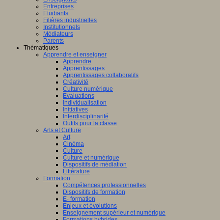
Entreprises
Etudiants
Filières industrielles
Institutionnels
Médiateurs
Parents
Thématiques
Apprendre et enseigner
Apprendre
Apprentissages
Apprentissages collaboratifs
Créativité
Culture numérique
Evaluations
Individualisation
Initiatives
Interdisciplinarité
Outils pour la classe
Arts et Culture
Art
Cinéma
Culture
Culture et numérique
Dispositifs de médiation
Littérature
Formation
Compétences professionnelles
Dispositifs de formation
E- formation
Enjeux et évolutions
Enseignement supérieur et numérique
Formations hybrides