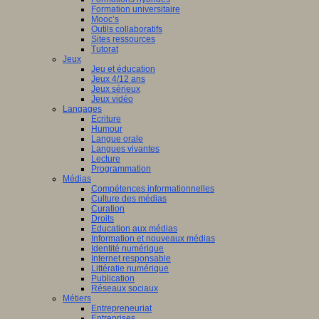
Formation universitaire
Mooc’s
Outils collaboratifs
Sites ressources
Tutorat
Jeux
Jeu et éducation
Jeux 4/12 ans
Jeux sérieux
Jeux vidéo
Langages
Ecriture
Humour
Langue orale
Langues vivantes
Lecture
Programmation
Médias
Compétences informationnelles
Culture des médias
Curation
Droits
Education aux médias
Information et nouveaux médias
Identité numérique
Internet responsable
Littératie numérique
Publication
Réseaux sociaux
Métiers
Entrepreneuriat
Entreprises