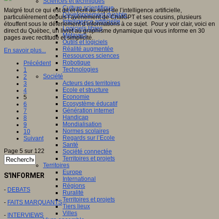
Sciences et techniques
Culture scientifique
Malgré tout ce qui est dit et écrit au sujet de l’intelligence artificielle,
Développement durable
particulièrement depuis l’avènement de ChatGPT et ses cousins, plusieurs
Intelligence artificielle
étouffent sous le déferlement d’informations à ce sujet. Pour y voir clair, voici en
Logiciels libres
direct du Québec, un livret au graphisme dynamique qui vous informe en 30
Métavers
pages avec rectitude et simplicité.
Outils et logiciels
Réalité augmentée
En savoir plus...
Ressources sciences
Robotique
Précédent
Technologies
1
Société
2
Acteurs des territoires
3
Ecole et structure
4
Economie
5
Ecosystème éducatif
6
Génération internet
7
Handicap
8
Mondialisation
9
Normes scolaires
10
Regards sur l’Ecole
Suivant
Santé
Page 5 sur 122
Société connectée
Territoires et projets
Territoires
Europe
S'INFORMER
International
Régions
-
DEBATS
Ruralité
Territoires et projets
-
FAITS MARQUANTS
Tiers lieux
Villes
-
INTERVIEWS