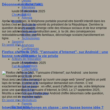
Débats
Faits marquants
Déconnexion dans l'air...
Interviews
Reportages
lundi, 08 décembre 2025
Brèves
Chronique
Agenda
Innover
Après les collèges, le téléphone portable pourrait etre bientôt interdit dans les
Didactique
lycées c'est en tout cas la volonté du président de la République. Derrière la
Dispositifs
question de leurs usages émerge celle des réseaux sociaux et de leur emprise
Pédagogie
sur ces adolescents en construction avec, à la clé, des conséquences
Recherche
redoutables: mal-être, conflits familiaux, décrochage scolaire,harcèlement en
Technologies
ligne.
Savoir(s)
En savoir plus...
Analyses
Conférences
Firefox chiffre le DNS, “l’annuaire d’Internet”, sur Android : une
Outils
Pratiques
bonne nouvelle pour la vie privée
Acteurs de l'éducation
Animateurs
jeudi, 18 septembre 2025
Chercheurs
Fait marquant
Collectivités
Editeurs
EdTech
Encadrement
Vous avez peut-être remarqué qu’ouvrir une page web “prend” parfois un petit
Enseignants
laps de temps, comme si le navigateur demandait son chemin. C’est
Entreprises
exactement ce qui se passe : en effet, avant d’afficher un site, votre téléphone
Etudiants
pose une question à l’annuaire d’Internet, le DNS. Le 17 septembre 2025,
Filières industrielles
Mozilla a annoncé que Firefox pour Android chiffre désormais cette question,
Institutionnels
qui plus est de manière rapide.
Médiateurs
En savoir plus...
Parents
Thématiques
Interdire les téléphones en classe : une fausse bonne idée ?