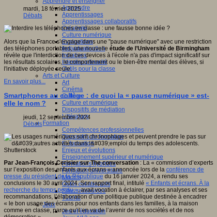
Apprendre et enseigner
Apprendre
mardi, 18 février 2025
Apprentissages
Débats
Apprentissages collaboratifs
Créativité
Culture numérique
Evaluations
Alors que la France s'engage dans une "pause numérique" avec une restriction
Individualisation
des téléphones portables, une nouvelle
étude de l’Université de Birmingham
Initiatives
révèle que l'interdiction de ces devices à l'école n'a pas d'impact significatif sur
Interdisciplinarité
les résultats scolaires, le comportement ou le bien-être mental des élèves, si
Outils pour la classe
l'initiative déployée seule.
Arts et Culture
En savoir plus...
Art
Cinéma
Smartphones au collège : de quoi la « pause numérique » est-
Culture
Culture et numérique
elle le nom ?
Dispositifs de médiation
Littérature
jeudi, 12 septembre 2024
Formation
Débats
Compétences professionnelles
Dispositifs de formation
E- formation
Enjeux et évolutions
Enseignement supérieur et numérique
Par Jean-François Cerisier sur The conversation
: La « commission d’experts
Formations hybrides
sur l’exposition des enfants aux écrans » annoncée lors de la
conférence de
Formation universitaire
presse du président de la République
du 16 janvier 2024, a rendu ses
Mooc’s
conclusions le 30 avril 2024. Son rapport final, intitulé
« Enfants et écrans. À la
Outils collaboratifs
recherche du temps perdu »
, avait vocation à éclairer, par ses analyses et ses
Sites ressources
recommandations, l’élaboration d’une politique publique destinée à encadrer
Tutorat
« le bon usage des écrans pour nos enfants dans les familles, à la maison
Jeux
comme en classe, parce qu’il en va de l’avenir de nos sociétés et de nos
Jeu et éducation