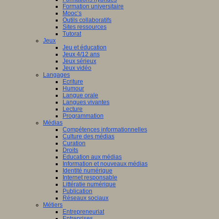
Formation universitaire
Mooc’s
Outils collaboratifs
Sites ressources
Tutorat
Jeux
Jeu et éducation
Jeux 4/12 ans
Jeux sérieux
Jeux vidéo
Langages
Ecriture
Humour
Langue orale
Langues vivantes
Lecture
Programmation
Médias
Compétences informationnelles
Culture des médias
Curation
Droits
Education aux médias
Information et nouveaux médias
Identité numérique
Internet responsable
Littératie numérique
Publication
Réseaux sociaux
Métiers
Entrepreneuriat
Entreprises