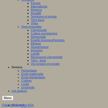
Europe
International
Régions
Ruralité
Territoires et projets
Tiers lieux
Villes
Vivre ensemble
Citoyenneté
Culture européenne
Démocratie
Egalité Hommes/Femmes
Ethique
Gouvernance
Inclusion
Laïcité
Ressources citoyenneté
Tiers - lieux
Vie scolaire et sociale
Niveaux
Périscolaire
Ecole maternelle
Ecole élémentaire
Collège
Lycée
Université
Les auteurs
Menu
S'abonner à ce flux RSS
S'informer