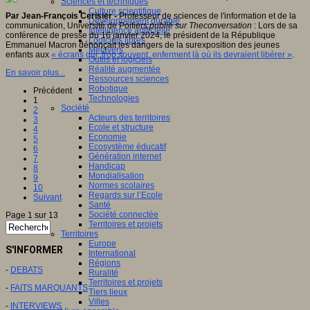
Sciences et techniques
Culture scientifique
Par Jean-François Cerisier -
Professeur de sciences de l'information et de la
Développement durable
communication, Université de Poitiers
publié sur Theconversation
: Lors de sa
Intelligence artificielle
conférence de presse du 16 janvier 2024, le président de la République
Logiciels libres
Emmanuel Macron dénonçait les dangers de la surexposition des jeunes
Métavers
enfants aux
« écrans qui, trop souvent, enferment là où ils devraient libérer »
.
Outils et logiciels
Réalité augmentée
En savoir plus...
Ressources sciences
Robotique
Précédent
Technologies
1
Société
2
Acteurs des territoires
3
Ecole et structure
4
Economie
5
Ecosystème éducatif
6
Génération internet
7
Handicap
8
Mondialisation
9
Normes scolaires
10
Regards sur l’Ecole
Suivant
Santé
Société connectée
Page 1 sur 13
Territoires et projets
Territoires
Europe
S'INFORMER
International
Régions
-
DEBATS
Ruralité
Territoires et projets
-
FAITS MARQUANTS
Tiers lieux
Villes
-
INTERVIEWS