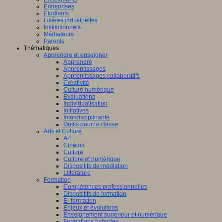
Entreprises
Etudiants
Filières industrielles
Institutionnels
Médiateurs
Parents
Thématiques
Apprendre et enseigner
Apprendre
Apprentissages
Apprentissages collaboratifs
Créativité
Culture numérique
Evaluations
Individualisation
Initiatives
Interdisciplinarité
Outils pour la classe
Arts et Culture
Art
Cinéma
Culture
Culture et numérique
Dispositifs de médiation
Littérature
Formation
Compétences professionnelles
Dispositifs de formation
E- formation
Enjeux et évolutions
Enseignement supérieur et numérique
Formations hybrides