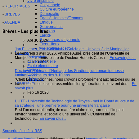
Vivre ensemble
Citoyenneté
-
REPORTAGES
Culture européenne
Démocratie
-
BREVES
Egalité Hommes/Femmes
-
AGENDA
Ethique
Gouvernance
Brèves - Les plus lues
Inclusion
Laïcité
Ressources citoyenneté
Apr 10 2026
Tiers - lieux
Vie scolaire et sociale
Jan E. Leach, Docteur Honoris Causa de l’Université de Montpellier
Niveaux
Le vendredi 3 avril 2026, Philippe Augé, président de l’Université de
Périscolaire
Montpellier, a remis le titre de Docteur Honoris Causa…
En savoir plus...
Ecole maternelle
Feb 13 2026
Ecole élémentaire
Collège
Découvrir Séléna et l’Héritage des Gardiens, un roman jeunesse
Lycée
lumineux - lecteurs dès 9-10 ans
Université
"Chez Les 3 Colonnes, nous croyons profondément aux histoires qui se
Les auteurs
transmettent, celles qui rassemblent les générations et ouvrent des…
En
savoir plus...
Feb 16 2026
L’UTT - Université de Technologie de Troyes - met le Donut au cœur de
sa stratégie : une première pour une université française
Et si l’on mesurait enfin, de manière claire et rigoureuse, l’impact
environnemental et social d’une université ? L’Université de
technologie…
En savoir plus...
Souscrire à ce flux RSS
Mentions légales
| contact[@]anae.education |
Accessibilité : non conforme