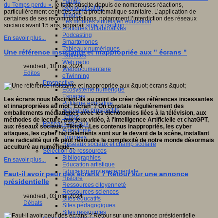
Fablab
du Temps perdu »
, le texte suscite depuis de nombreuses réactions,
Géolocalisation
particulièrement centrées sur la problématique sanitaire. L’application de
Images
certaines de ses recommandations, notamment l’interdiction des réseaux
Les mondes virtuels en éducation
sociaux avant 15 ans, apparait
sujet à caution
.
Pratiques collaboratives
Podcasting
En savoir plus...
Smartphones
Tableaux numériques
Une référence insistante et inappropriée aux " écrans "
Tablettes
Web radio
vendredi, 10 mai 2024
Webdocumentaire
Editos
eTwinning
Prospective
Ecosystème numérique
Espaces
Les écrans nous fascinent-ils au point de créer des références incessantes
Politique éducative
et innapropriées au mot "Ecran"? On constate régulièrement des
Scénarios prospectifs
emballements médiatiques avec les dichotomies liées à la télévision,
aux
Temps
méthodes de lecture,
aux jeux vidéo, à l'Intelligence Artificielle et
chatGPT
,
Réseaux sociaux
aux réseaux sociaux...Tiktok ...Les contenus inappropriés, les cyber
Algorithme
attaques, les cyber harcèlements sont sur le devant de la scène, installant
Données
une radicalité qui ne peut résoudre la complexité de notre monde désormais
Réseaux sociaux et champ scolaire
acculturé au numérique...
Sélection de ressources
Bibliographies
En savoir plus...
Education artistique
Education environnementale
Faut-il avoir peur des écrans ? Retour sur une annonce
Histoire
présidentielle
Ressources citoyenneté
Ressources sciences
vendredi, 03 mai 2024
Sites éducatifs
Débats
Sites pédagogiques
Sites ressources