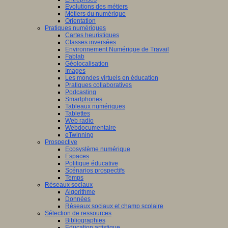
Evolutions des métiers
Métiers du numérique
Orientation
Pratiques numériques
Cartes heuristiques
Classes inversées
Environnement Numérique de Travail
Fablab
Géolocalisation
Images
Les mondes virtuels en éducation
Pratiques collaboratives
Podcasting
Smartphones
Tableaux numériques
Tablettes
Web radio
Webdocumentaire
eTwinning
Prospective
Ecosystème numérique
Espaces
Politique éducative
Scénarios prospectifs
Temps
Réseaux sociaux
Algorithme
Données
Réseaux sociaux et champ scolaire
Sélection de ressources
Bibliographies
Education artistique