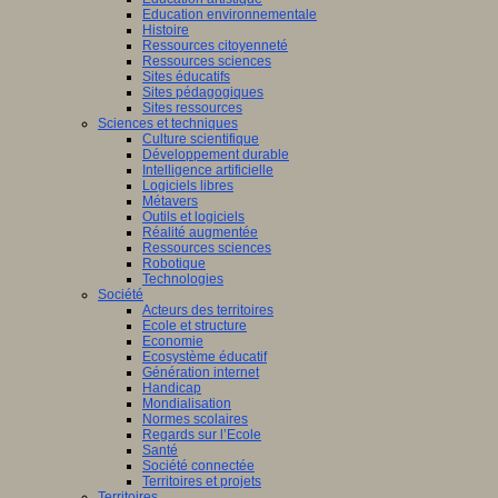
Education environnementale
Histoire
Ressources citoyenneté
Ressources sciences
Sites éducatifs
Sites pédagogiques
Sites ressources
Sciences et techniques
Culture scientifique
Développement durable
Intelligence artificielle
Logiciels libres
Métavers
Outils et logiciels
Réalité augmentée
Ressources sciences
Robotique
Technologies
Société
Acteurs des territoires
Ecole et structure
Economie
Ecosystème éducatif
Génération internet
Handicap
Mondialisation
Normes scolaires
Regards sur l’Ecole
Santé
Société connectée
Territoires et projets
Territoires