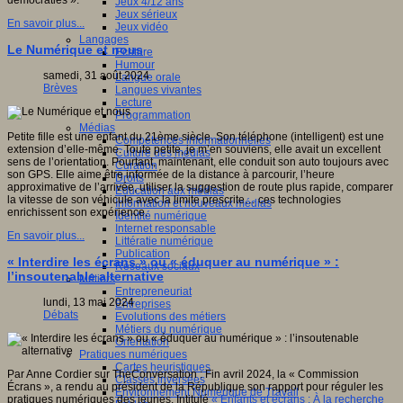
démocraties ».
Jeux 4/12 ans
Jeux sérieux
En savoir plus...
Jeux vidéo
Langages
Le Numérique et nous
Ecriture
Humour
samedi, 31 août 2024
Langue orale
Brèves
Langues vivantes
Lecture
Programmation
Médias
Petite fille est une enfant du 21ème siècle. Son téléphone (intelligent) est une
Compétences informationnelles
extension d’elle-même. Toute petite, je m’en souviens, elle avait un excellent
Culture des médias
sens de l’orientation. Pourtant, maintenant, elle conduit son auto toujours avec
Curation
son GPS. Elle aime être informée de la distance à parcourir, l’heure
Droits
approximative de l’arrivée, utiliser la suggestion de route plus rapide, comparer
Education aux médias
la vitesse de son véhicule avec la limite prescrite… ces technologies
Information et nouveaux médias
enrichissent son expérience.
Identité numérique
Internet responsable
En savoir plus...
Littératie numérique
Publication
« Interdire les écrans » ou « éduquer au numérique » :
Réseaux sociaux
l’insoutenable alternative
Métiers
Entrepreneuriat
lundi, 13 mai 2024
Entreprises
Débats
Evolutions des métiers
Métiers du numérique
Orientation
Pratiques numériques
Cartes heuristiques
Par Anne Cordier sur TheConversation : Fin avril 2024, la « Commission
Classes inversées
Écrans », a rendu au président de la République son rapport pour réguler les
Environnement Numérique de Travail
pratiques numériques des jeunes. Intitulé
« Enfants et écrans : À la recherche