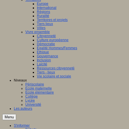
Europe
International
Régions
Ruralité
Territoires et projets
Tiers lieux
Villes
Vivre ensemble
Citoyenneté
Culture européenne
Démocratie
Egalité Hommes/Femmes
Ethique
Gouvernance
Inclusion
Laïcité
Ressources citoyenneté
Tiers - lieux
Vie scolaire et sociale
Niveaux
Périscolaire
Ecole maternelle
Ecole élémentaire
Collège
Lycée
Université
Les auteurs
Menu
S'informer