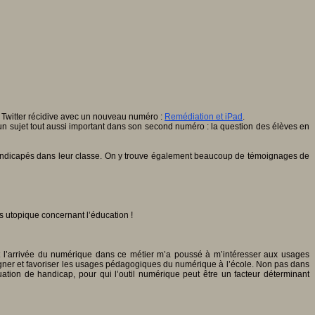
r Twitter récidive avec un nouveau numéro :
Remédiation et iPad
.
r un sujet tout aussi important dans son second numéro : la question des élèves en
 handicapés dans leur classe. On y trouve également beaucoup de témoignages de
ès utopique concernant l’éducation !
 et l’arrivée du numérique dans ce métier m’a poussé à m’intéresser aux usages
gner et favoriser les usages pédagogiques du numérique à l’école. Non pas dans
tion de handicap, pour qui l’outil numérique peut être un facteur déterminant