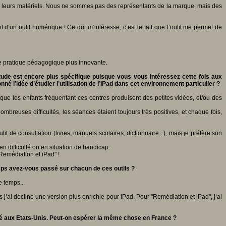
de leurs matériels. Nous ne sommes pas des représentants de la marque, mais des
 d’un outil numérique ! Ce qui m’intéresse, c’est le fait que l’outil me permet de
une pratique pédagogique plus innovante.
tude est encore plus spécifique puisque vous vous intéressez cette fois aux
é l’idée d’étudier l’utilisation de l’iPad dans cet environnement particulier ?
que les enfants fréquentant ces centres produisent des petites vidéos, et/ou des
mbreuses difficultés, les séances étaient toujours très positives, et chaque fois,
il de consultation (livres, manuels scolaires, dictionnaire...), mais je préfère son
 en difficulté ou en situation de handicap.
"Remédiation et iPad" !
mps avez-vous passé sur chacun de ces outils ?
e temps...
is j’ai décliné une version plus enrichie pour iPad. Pour "Remédiation et iPad", j’ai
nté aux Etats-Unis. Peut-on espérer la même chose en France ?