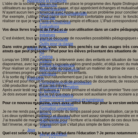
Apprendre et enseigner
L’idée de la société Apple en mettant en place le programme des Apple Distingu
Apprendre
utilisateurs au quotidien, dans la classe, et qui apprécient échanges et mutualis
Apprentissages
N’ayant aucun lien commercial avec Apple, je n’ai aucun problème pour concilier l
Apprentissages collaboratifs
Par exemple, j’utilise l’iPad parce que c’est plus confortable pour moi : le fonc
Créativité
réaliser ce que je veux faire de manière simple et efficace. L’iPad correspondo
Culture numérique
Evaluations
Vos deux livres traitent de l’iPad et de son utilisation dans un cadre pédagogi
Individualisation
Initiatives
C’est évident, tous les jours je découvre de nouvelles possibilités pédagogiques d
Interdisciplinarité
Outils pour la classe
Dans votre premier livre, vous vous êtes penchés sur des usages très concr
Arts et Culture
atouts que peut présenter l’iPad pour les élèves présentant des situations de
Art
Cinéma
Lorsqu’en 1998 j’ai commencé à intervenir avec des enfants en situation de hand
Culture
diaporamas, avec les premiers logiciels vidéos grand public, et déjà avec du maté
Culture et numérique
Pour réaliser un petit film à cette époque, il fallait un matériel de prise de vu
Dispositifs de médiation
d’énormes progrès étaient réalisés par les enfants.
Littérature
À la sortie de l’iPad c’est tout naturellement que j’ai eu l’idée de faire la même 
Formation
L’iPad est pour moi un formidable outil de production de documents, de ressources n
Compétences professionnelles
côté production avec, et par les élèves.
Dispositifs de formation
Après avoir testé ses utilisations à l’école primaire et réalisé un premier "livre co
E- formation
Je dois avouer aussi que le fait que mon épouse soit auxiliaire de vie scolaire a 
Enjeux et évolutions
Enseignement supérieur et numérique
Pour ce nouveau magazine, vous avez utilisé Madmagz pour la version web/nu
Formations hybrides
Formation universitaire
Je ne me rends pas vraiment compte du temps passé pour la réalisation, car je trav
Mooc’s
Les deux systèmes Madmagz et iBooks Author sont assez simples à prendre en main.
Outils collaboratifs
J’ai travaillé de manière différente pour l’écriture et la réalisation de ces deux l
Sites ressources
fait l’inverse, et jai eu l’impression que c’était plus simple de faire comme ca.
Tutorat
Jeux
Quel est selon vous le futur de l’iPad dans l’éducation ? Je pense notammen
Jeu et éducation