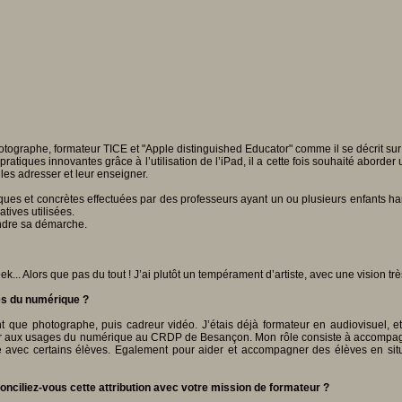
l
hotographe, formateur TICE et "Apple distinguished Educator" comme il se décrit su
tiques innovantes grâce à l’utilisation de l’iPad, il a cette fois souhaité aborde
 les adresser et leur enseigner.
tiques et concrètes effectuées par des professeurs ayant un ou plusieurs enfants
atives utilisées.
ndre sa démarche.
.. Alors que pas du tout ! J’ai plutôt un tempérament d’artiste, avec une vision tr
ges du numérique ?
ant que photographe, puis cadreur vidéo. J’étais déjà formateur en audiovisuel,
ateur aux usages du numérique au CRDP de Besançon. Mon rôle consiste à accompa
e avec certains élèves. Egalement pour aider et accompagner des élèves en situa
ciliez-vous cette attribution avec votre mission de formateur ?