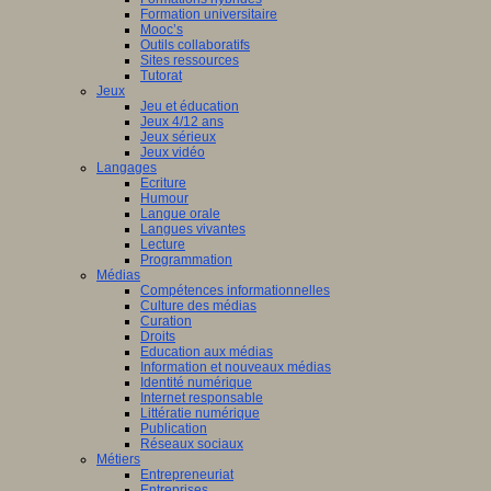
Formation universitaire
Mooc’s
Outils collaboratifs
Sites ressources
Tutorat
Jeux
Jeu et éducation
Jeux 4/12 ans
Jeux sérieux
Jeux vidéo
Langages
Ecriture
Humour
Langue orale
Langues vivantes
Lecture
Programmation
Médias
Compétences informationnelles
Culture des médias
Curation
Droits
Education aux médias
Information et nouveaux médias
Identité numérique
Internet responsable
Littératie numérique
Publication
Réseaux sociaux
Métiers
Entrepreneuriat
Entreprises