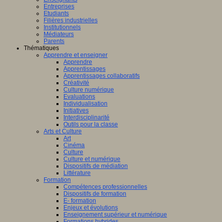
Entreprises
Etudiants
Filières industrielles
Institutionnels
Médiateurs
Parents
Thématiques
Apprendre et enseigner
Apprendre
Apprentissages
Apprentissages collaboratifs
Créativité
Culture numérique
Evaluations
Individualisation
Initiatives
Interdisciplinarité
Outils pour la classe
Arts et Culture
Art
Cinéma
Culture
Culture et numérique
Dispositifs de médiation
Littérature
Formation
Compétences professionnelles
Dispositifs de formation
E- formation
Enjeux et évolutions
Enseignement supérieur et numérique
Formations hybrides