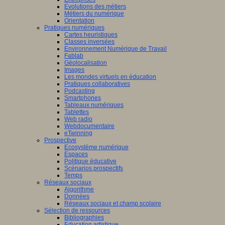
Evolutions des métiers
Métiers du numérique
Orientation
Pratiques numériques
Cartes heuristiques
Classes inversées
Environnement Numérique de Travail
Fablab
Géolocalisation
Images
Les mondes virtuels en éducation
Pratiques collaboratives
Podcasting
Smartphones
Tableaux numériques
Tablettes
Web radio
Webdocumentaire
eTwinning
Prospective
Ecosystème numérique
Espaces
Politique éducative
Scénarios prospectifs
Temps
Réseaux sociaux
Algorithme
Données
Réseaux sociaux et champ scolaire
Sélection de ressources
Bibliographies
Education artistique