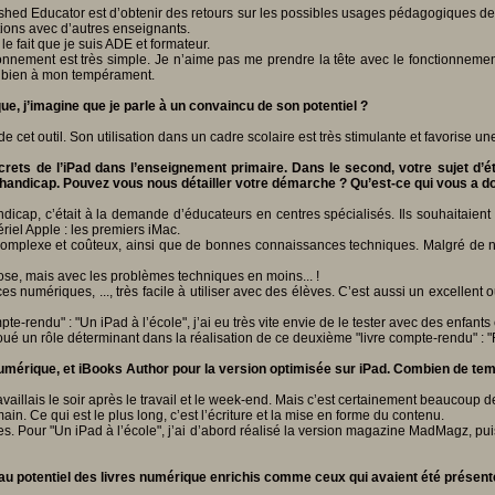
ished Educator est d’obtenir des retours sur les possibles usages pédagogiques 
ations avec d’autres enseignants.
e fait que je suis ADE et formateur.
tionnement est très simple. Je n’aime pas me prendre la tête avec le fonctionnement
nd bien à mon tempérament.
que, j’imagine que je parle à un convaincu de son potentiel ?
e cet outil. Son utilisation dans un cadre scolaire est très stimulante et favorise 
ets de l’iPad dans l’enseignement primaire. Dans le second, votre sujet d’é
 handicap.
Pouvez vous nous détailler votre démarche ? Qu’est-ce qui vous a donn
icap, c’était à la demande d’éducateurs en centres spécialisés. Ils souhaitaient 
riel Apple : les premiers iMac.
es complexe et coûteux, ainsi que de bonnes connaissances techniques. Malgré de no
chose, mais avec les problèmes techniques en moins... !
umériques, ..., très facile à utiliser avec des élèves. C’est aussi un excellent out
mpte-rendu" : "Un iPad à l’école", j’ai eu très vite envie de le tester avec des enfants
joué un rôle déterminant dans la réalisation de ce deuxième "livre compte-rendu" : 
mérique, et iBooks Author pour la version optimisée sur iPad. Combien de te
aillais le soir après le travail et le week-end. Mais c’est certainement beaucoup d
 Ce qui est le plus long, c’est l’écriture et la mise en forme du contenu.
ivres. Pour "Un iPad à l’école", j’ai d’abord réalisé la version magazine MadMagz, pu
t au potentiel des livres numérique enrichis comme ceux qui avaient été prése