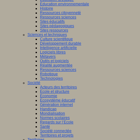
Education environnementale
Histoire
Ressources citoyenneté
Ressources sciences
Sites éducatifs
Sites pédagogiques
Sites ressources
Sciences et techniques
Culture scientifique
Développement durable
Intelligence artificielle
Logiciels libres
Métavers
Outils et logiciels
Réalité augmentée
Ressources sciences
Robotique
Technologies
Société
Acteurs des territoires
Ecole et structure
Economie
Ecosystème éducatif
Génération internet
Handicap
Mondialisation
Normes scolaires
Regards sur l’Ecole
Santé
Société connectée
Territoires et projets
Territoires