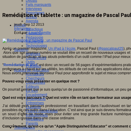
Débats
Faits marquants
Interviews
Reportages
Remédiation et tablette : un magazine de Pascal Pau
Brèves
Agenda
jeudi, Sep 12 2013
Innover
Interviews
Didactique
Écrit par
Laval Camille
Dispositifs
Pédagogie
Recherche
Technologies
Après un premier magazine,
Un iPad à l’école
, Pascal Paul (
@pascalpaul25
), p
Savoir(s)
Alors que son premier numéro se voulait être un recueil de nouveaux usages et pra
Analyses
situation de handicap, et les atouts potentiels d’un outil comme l’iPad pour mieux
Conférences
Outils
"
Remédiation et iPad
" est donc un recueil de 56 pages d’expérimentations pra
Pratiques
professeurs à chaud sur les utilités, les défauts de cet outil, des applications éduc
Acteurs de l'éducation
Nous avons interviewé Monsieur Paul pour approfondir le sujet et mieux compre
Animateurs
Chercheurs
Pouvez-vous vous présenter en quelque mot ?
Collectivités
Editeurs
On pourrait penser que je suis quelqu’un de passionné d’informatique, un peu geek.
EdTech
Encadrement
Quel est votre parcours ? Quel est votre rôle en tant que formateur aux usa
Enseignants
Entreprises
J’ai débuté mon parcours professionnel en travaillant dans l’audiovisuel en t
Etudiants
possibles de ces outils dans l’éducation. C’est ainsi que je suis devenu form
Filières industrielles
un souci d’effet de mode, mais pour éviter une trop grande fracture numériqu
Institutionnels
d’inclusion réussie dans une classe ordinaire.
Médiateurs
Parents
Concrètement, qu’est-ce qu’un "Apple Distinguished Educator" et comment con
Thématiques