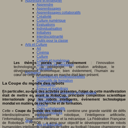
Apprendre et enseigner
Apprendre
Apprentissages
Apprentissages collaboratifs
Créativité
Culture numérique
Evaluations
Individualisation
Initiatives
Interdisciplinarité
Outils pour la classe
Arts et Culture
Art
Cinéma
Culture
Culture et numérique
Les thèmes portés par l’événement
: l’innovation
Dispositifs de médiation
technologique, la pédagogie, la création artistique, le
Littérature
développement économique; bien évidemment, l’humain au
Formation
cœur de cette dynamique en marche était bien présent.
Compétences professionnelles
Dispositifs de formation
La Coupe du monde des robots
E- formation
Enjeux et évolutions
En particulier, au-delà des activités présentes, l’objet de cette manifestation
Enseignement supérieur et numérique
était de mettre en avant la RoboCup, principale compétition scientifique
Formations hybrides
internationale pour les robots intelligents, événement technologique
Formation universitaire
mondial en matière de recherche et de formation.
Mooc’s
Outils collaboratifs
Cette «
Coupe du monde des robots
» combine une grande variété de défis
Sites ressources
interdisciplinaires impliquant la robotique, l’intelligence artificielle,
Tutorat
l’informatique, l’ingénierie électrique et la mécanique. La Fédération Française
Jeux
de Robotique – FFROB – a ainsi pour objectif le développement de robots
Jeu et éducation
humanoïdes intelligents capables de battre au football l’équipe championne de