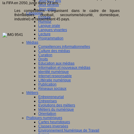
Jeux 4/12 ans
la FIFA en 2050, juste dans 23 ans...
Jeux sérieux
Jeux vidéo
Les compétitions s’organisent dans le cadre de ligues
Langages
thématiques (football, secourisme/sécurité, domestique,
Ecriture
industriel) et rassemblent 45 pays.
Humour
Langue orale
Langues vivantes
Lecture
Programmation
Médias
Compétences informationnelles
Culture des médias
Curation
Droits
Education aux médias
Information et nouveaux médias
Identité numérique
Internet responsable
Littératie numérique
Publication
Réseaux sociaux
Métiers
Entrepreneuriat
Entreprises
Evolutions des métiers
Métiers du numérique
Orientation
Pratiques numériques
Cartes heuristiques
Classes inversées
Environnement Numérique de Travail