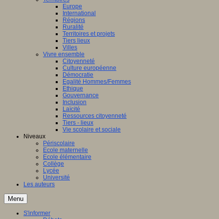
Europe
International
Régions
Ruralité
Territoires et projets
Tiers lieux
Villes
Vivre ensemble
Citoyenneté
Culture européenne
Démocratie
Egalité Hommes/Femmes
Ethique
Gouvernance
Inclusion
Laïcité
Ressources citoyenneté
Tiers - lieux
Vie scolaire et sociale
Niveaux
Périscolaire
Ecole maternelle
Ecole élémentaire
Collège
Lycée
Université
Les auteurs
Menu
S'informer