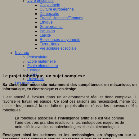
Vivre ensemble
Citoyenneté
Culture européenne
Démocratie
Egalité Hommes/Femmes
Ethique
Gouvernance
Inclusion
Laïcité
Ressources citoyenneté
Tiers - lieux
Vie scolaire et sociale
Niveaux
Périscolaire
Ecole maternelle
Ecole élémentaire
Collège
Lycée
Le projet robotique, un sujet complexe
Université
Les auteurs
Sa conception nécessite notamment des compétences en mécanique, en
informatique, en électronique et en design.
Il est amené à évoluer dans un environnement réel et donc complexe. Il
favorise le travail en équipe. Ce sont ces raisons qui nécessitent, même tôt,
d’initier les jeunes à la conduite de projets afin de réussir les nouveaux défis
robotiques.
La robotique associée à l’intelligence artificielle est vue comme
l’une des trois grandes révolutions technologiques majeures de
notre siècle avec les nanotechnologies et les biotechnologies.
Enseigner ainsi les sciences et les technologies, en s’appuyant sur la