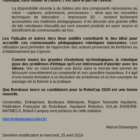
robotique, sans oublier la culture, c’est faire le pari de l’avenir.
La disponibilité récente à de faibles prix des composants nécessaires au
robot – capteurs, actionneurs, processeurs – ainsi que les nouvelles
techniques de fabrication – Impression 3D – rendent facilement
accessibles ces matériels pédagogiques. Il en découle une grande offfre
de kits robotiques éducatifs qui sont souvent produits en open source et
bénéficient de communautés ad hoc.
Les FabLabs et autres tiers lieux outillés constituent le lieu idéal pour
accueillir ces communautés pédagogiques robotiques naissantes.
Leur
utilisation peut permettre de rapprocher des acteurs provenant de territoires ou
d’établissement qui s’ignore.
Comme toutes les grandes révolutions technologiques, la robotique
pose des problèmes d’éthique qu’il est intéressant d’aborder avec les
élèves.
Voir un robot réaliser une tâche dans le monde réel permet de
découvrir concrètement sa complexité et son caractère hasardeux. Il s’agit
d’une bonne formation à la résolution de problèmes et un bon exemple de
passage de la théorie à la pratique.
Que Bordeaux lance sa candidature pour la RoboCup 2020 est une bonne
nouvelle.
Universités, Entreprises, Bordeaux Métropole, Région Nouvelle Aquitaine,
Fédération Française de Robotique, Aquitaine Robotics, EirLab ENSEIRB-
MATMECA, Robot-Campus sont porteurs de cette initiative.
http://robotmakersday.fr/
Marcel Desvergne
Dernière modification le mercredi, 25 avril 2018