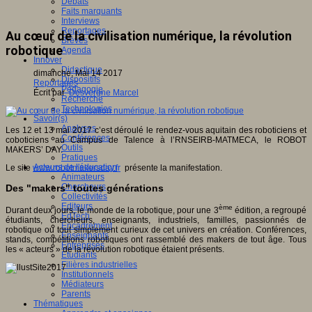
Débats
Faits marquants
Interviews
Reportages
Au cœur de la civilisation numérique, la révolution
Brèves
robotique
Agenda
Innover
Didactique
dimanche, Mai 14 2017
Dispositifs
Reportages
Pédagogie
Écrit par
Desvergne Marcel
Recherche
Technologies
Savoir(s)
Analyses
Les 12 et 13 mai 2017 c’est déroulé le rendez-vous aquitain des roboticiens et
Conférences
coboticiens au Campus de Talence à l’RNSEIRB-MATMECA, le ROBOT
Outils
MAKERS’ DAY.
Pratiques
Acteurs de l'éducation
Le site
www.robotmakersday.fr
présente la manifestation.
Animateurs
Chercheurs
Des "makers" toutes générations
Collectivités
Editeurs
ème
Durant deux jours, le monde de la robotique, pour une 3
édition, a regroupé
EdTech
étudiants, chercheurs, enseignants, industriels, familles, passionnés de
Encadrement
robotique ou tout simplement curieux de cet univers en création. Conférences,
Enseignants
stands, compétitions robotiques ont rassemblé des makers de tout âge. Tous
Entreprises
les « acteurs » de la révolution robotique étaient présents.
Etudiants
Filières industrielles
Institutionnels
Médiateurs
Parents
Thématiques