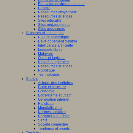
Education environnementale
Histoire
Ressources citoyenneté
Ressources sciences
Sites éducatifs
Sites pédagogiques
Sites ressources
Sciences et techniques
Culture scientifique
Développement durable
Intelligence artificielle
Logiciels libres
Métavers
Outils et logiciels
Réalité augmentée
Ressources sciences
Robotique
Technologies
Société
Acteurs des territoires
Ecole et structure
Economie
Ecosystème éducatif
Génération internet
Handicap
Mondialisation
Normes scolaires
Regards sur l’Ecole
Santé
Société connectée
Territoires et projets
Territoires