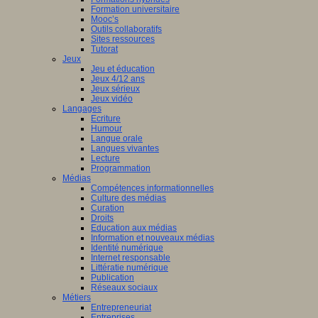
Formation universitaire
Mooc’s
Outils collaboratifs
Sites ressources
Tutorat
Jeux
Jeu et éducation
Jeux 4/12 ans
Jeux sérieux
Jeux vidéo
Langages
Ecriture
Humour
Langue orale
Langues vivantes
Lecture
Programmation
Médias
Compétences informationnelles
Culture des médias
Curation
Droits
Education aux médias
Information et nouveaux médias
Identité numérique
Internet responsable
Littératie numérique
Publication
Réseaux sociaux
Métiers
Entrepreneuriat
Entreprises