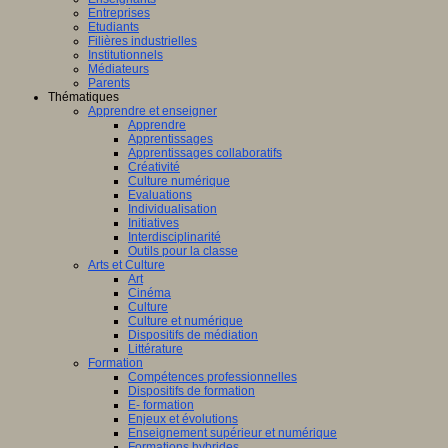
Entreprises
Etudiants
Filières industrielles
Institutionnels
Médiateurs
Parents
Thématiques
Apprendre et enseigner
Apprendre
Apprentissages
Apprentissages collaboratifs
Créativité
Culture numérique
Evaluations
Individualisation
Initiatives
Interdisciplinarité
Outils pour la classe
Arts et Culture
Art
Cinéma
Culture
Culture et numérique
Dispositifs de médiation
Littérature
Formation
Compétences professionnelles
Dispositifs de formation
E- formation
Enjeux et évolutions
Enseignement supérieur et numérique
Formations hybrides