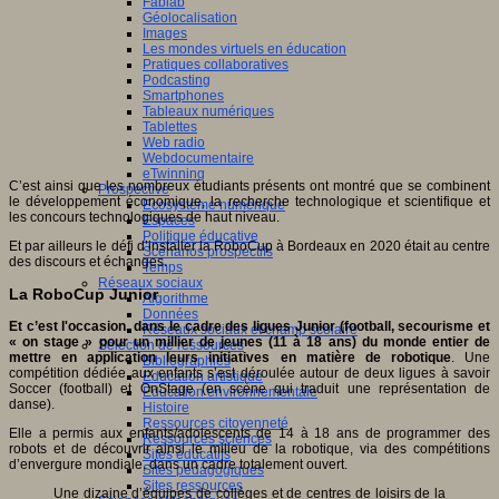
Fablab
Géolocalisation
Images
Les mondes virtuels en éducation
Pratiques collaboratives
Podcasting
Smartphones
Tableaux numériques
Tablettes
Web radio
Webdocumentaire
eTwinning
C’est ainsi que les nombreux étudiants présents ont montré que se combinent
Prospective
le développement économique, la recherche technologique et scientifique et
Ecosystème numérique
les concours technologiques de haut niveau.
Espaces
Politique éducative
Et par ailleurs le défi d’installer la RoboCup à Bordeaux en 2020 était au centre
Scénarios prospectifs
des discours et échanges.
Temps
Réseaux sociaux
La RoboCup Junior
Algorithme
Données
Et c’est l'occasion, dans le cadre des ligues Junior (football, secourisme et
Réseaux sociaux et champ scolaire
« on stage » pour un millier de jeunes (11 à 18 ans) du monde entier de
Sélection de ressources
mettre en application leurs initiatives en matière de robotique
. Une
Bibliographies
compétition dédiée aux enfants s’est déroulée autour de deux ligues à savoir
Education artistique
Soccer (football) et OnStage (en scène qui traduit une représentation de
Education environnementale
danse).
Histoire
Ressources citoyenneté
Elle a permis aux enfants/adolescents de 14 à 18 ans de programmer des
Ressources sciences
robots et de découvrir ainsi le milieu de la robotique, via des compétitions
Sites éducatifs
d’envergure mondiale, dans un cadre totalement ouvert.
Sites pédagogiques
Sites ressources
Une dizaine d’équipes de collèges et de centres de loisirs de la