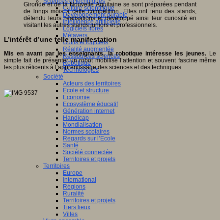
Sciences et techniques
Gironde et de la Nouvelle Aquitaine se sont préparées pendant
Culture scientifique
de longs mois à cette compétition. Elles ont tenu des stands,
Développement durable
défendu leurs réalisations et développé ainsi leur curiosité en
Intelligence artificielle
visitant les autres stands juniors et professionnels.
Logiciels libres
Métavers
L’intérêt d’une telle manifestation
Outils et logiciels
Réalité augmentée
Mis en avant par les enseignants, la robotique intéresse les jeunes.
Le
Ressources sciences
simple fait de présenter un robot mobilise l’attention et souvent fascine même
Robotique
les plus réticents à l’apprentissage des sciences et des techniques.
Technologies
Société
Acteurs des territoires
Ecole et structure
Economie
Ecosystème éducatif
Génération internet
Handicap
Mondialisation
Normes scolaires
Regards sur l’Ecole
Santé
Société connectée
Territoires et projets
Territoires
Europe
International
Régions
Ruralité
Territoires et projets
Tiers lieux
Villes