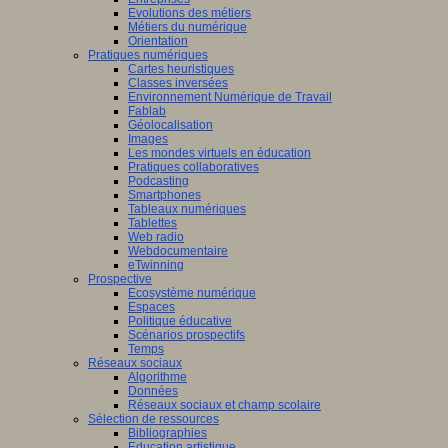
Evolutions des métiers
Métiers du numérique
Orientation
Pratiques numériques
Cartes heuristiques
Classes inversées
Environnement Numérique de Travail
Fablab
Géolocalisation
Images
Les mondes virtuels en éducation
Pratiques collaboratives
Podcasting
Smartphones
Tableaux numériques
Tablettes
Web radio
Webdocumentaire
eTwinning
Prospective
Ecosystème numérique
Espaces
Politique éducative
Scénarios prospectifs
Temps
Réseaux sociaux
Algorithme
Données
Réseaux sociaux et champ scolaire
Sélection de ressources
Bibliographies
Education artistique