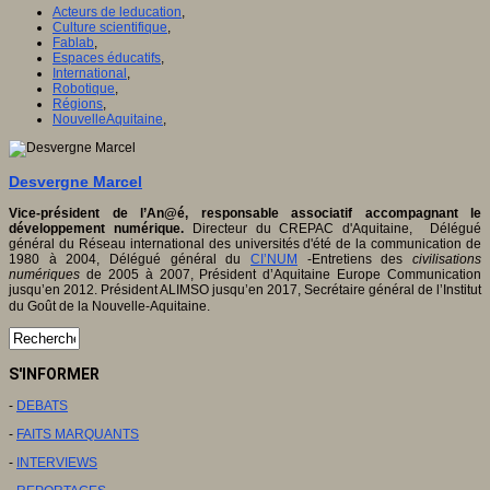
Acteurs de leducation
,
Culture scientifique
,
Fablab
,
Espaces éducatifs
,
International
,
Robotique
,
Régions
,
NouvelleAquitaine
,
Desvergne Marcel
Vice-président de l’An@é, responsable associatif accompagnant le
développement numérique.
Directeur du CREPAC d'Aquitaine, Délégué
général du Réseau international des universités d'été de la communication de
1980 à 2004, Délégué général du
CI’NUM
-Entretiens des
civilisations
numériques
de 2005 à 2007, Président d’Aquitaine Europe Communication
jusqu’en 2012. Président ALIMSO jusqu’en 2017, Secrétaire général de l’Institut
du Goût de la Nouvelle-Aquitaine.
S'INFORMER
-
DEBATS
-
FAITS MARQUANTS
-
INTERVIEWS