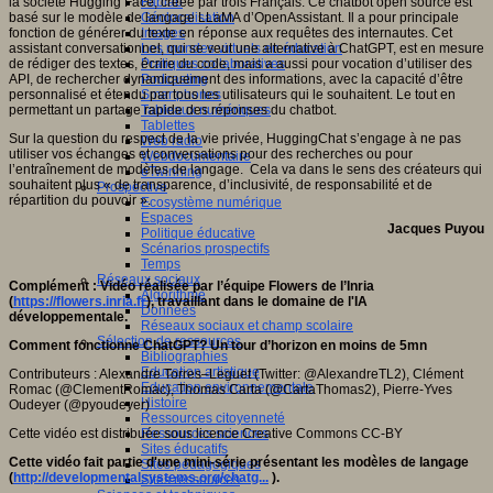
la société Hugging Face, créée par trois Français. Ce chatbot open source est
Fablab
basé sur le modèle de langage LLaMA d’OpenAssistant. Il a pour principale
Géolocalisation
fonction de générer du texte en réponse aux requêtes des internautes. Cet
Images
assistant conversationnel, qui se veut une alternative à ChatGPT, est en mesure
Les mondes virtuels en éducation
de rédiger des textes, écrire du code, mais a aussi pour vocation d’utiliser des
Pratiques collaboratives
API, de rechercher dynamiquement des informations, avec la capacité d’être
Podcasting
personnalisé et étendu par tous les utilisateurs qui le souhaitent. Le tout en
Smartphones
permettant un partage rapide des réponses du chatbot.
Tableaux numériques
Tablettes
Sur la question du respect de la vie privée, HuggingChat s’engage à ne pas
Web radio
utiliser vos échanges et conversations pour des recherches ou pour
Webdocumentaire
l’entraînement de modèles de langage. Cela va dans le sens des créateurs qui
eTwinning
souhaitent plus « de transparence, d’inclusivité, de responsabilité et de
Prospective
répartition du pouvoir ».
Ecosystème numérique
Espaces
Jacques Puyou
Politique éducative
Scénarios prospectifs
Temps
Réseaux sociaux
Complément : Vidéo réalisée par l’équipe Flowers de l’Inria
Algorithme
(
https://flowers.inria.fr
), travaillant dans le domaine de l'IA
Données
développementale.
Réseaux sociaux et champ scolaire
Sélection de ressources
Comment fonctionne ChatGPT? Un tour d’horizon en moins de 5mn
Bibliographies
Education artistique
Contributeurs : Alexandre Torres–Leguet (Twitter: @AlexandreTL2), Clément
Education environnementale
Romac (@ClementRomac), Thomas Carta (@CartaThomas2), Pierre-Yves
Histoire
Oudeyer (@pyoudeyer)
Ressources citoyenneté
Cette vidéo est distribuée sous licence Creative Commons CC-BY
Ressources sciences
Sites éducatifs
Cette vidéo fait partie d'une mini-série présentant les modèles de langage
Sites pédagogiques
(
http://developmentalsystems.org/chatg...
).
Sites ressources