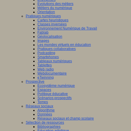
Evolutions des métiers
Métiers du numérique
Orientation
Pratiques numériques
Cartes heuristiques
Classes inversées
Environnement Numérique de Travail
Fablab
Géolocalisation
Images
Les mondes virtuels en éducation
Pratiques collaboratives
Podcasting
Smartphones
Tableaux numériques
Tablettes
Web radio
Webdocumentaire
eTwinning
Prospective
Ecosystème numérique
Espaces
Politique éducative
Scénarios prospectifs
Temps
Réseaux sociaux
Algorithme
Données
Réseaux sociaux et champ scolaire
Sélection de ressources
Bibliographies
Education artistique