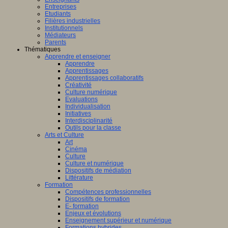
Entreprises
Etudiants
Filières industrielles
Institutionnels
Médiateurs
Parents
Thématiques
Apprendre et enseigner
Apprendre
Apprentissages
Apprentissages collaboratifs
Créativité
Culture numérique
Evaluations
Individualisation
Initiatives
Interdisciplinarité
Outils pour la classe
Arts et Culture
Art
Cinéma
Culture
Culture et numérique
Dispositifs de médiation
Littérature
Formation
Compétences professionnelles
Dispositifs de formation
E- formation
Enjeux et évolutions
Enseignement supérieur et numérique
Formations hybrides