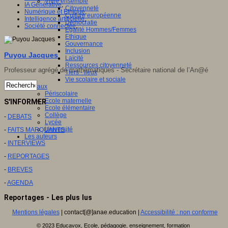
Vivre ensemble
IA Générative
,
Citoyenneté
Numérique et Ethique
,
Culture européenne
Intelligence artificielle
,
Démocratie
Société connectée
,
Egalité Hommes/Femmes
Ethique
Gouvernance
Inclusion
Puyou Jacques
Laïcité
Ressources citoyenneté
Professeur agrégé de mathématiques - Secrétaire national de l’An@é
Tiers - lieux
Vie scolaire et sociale
Niveaux
Périscolaire
Ecole maternelle
S'INFORMER
Ecole élémentaire
Collège
-
DEBATS
Lycée
Université
-
FAITS MARQUANTS
Les auteurs
-
INTERVIEWS
-
REPORTAGES
-
BREVES
-
AGENDA
Reportages - Les plus lus
Mentions légales
| contact[@]anae.education |
Accessibilité : non conforme
© 2023 Educavox, Ecole, pédagogie, enseignement, formation