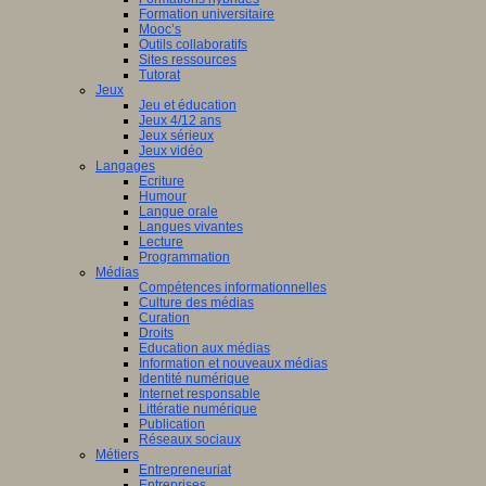
Formation universitaire
Mooc’s
Outils collaboratifs
Sites ressources
Tutorat
Jeux
Jeu et éducation
Jeux 4/12 ans
Jeux sérieux
Jeux vidéo
Langages
Ecriture
Humour
Langue orale
Langues vivantes
Lecture
Programmation
Médias
Compétences informationnelles
Culture des médias
Curation
Droits
Education aux médias
Information et nouveaux médias
Identité numérique
Internet responsable
Littératie numérique
Publication
Réseaux sociaux
Métiers
Entrepreneuriat
Entreprises