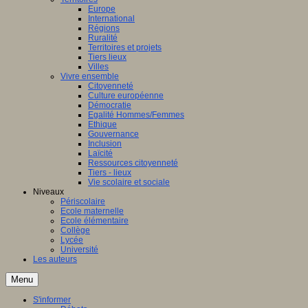
Europe
International
Régions
Ruralité
Territoires et projets
Tiers lieux
Villes
Vivre ensemble
Citoyenneté
Culture européenne
Démocratie
Egalité Hommes/Femmes
Ethique
Gouvernance
Inclusion
Laïcité
Ressources citoyenneté
Tiers - lieux
Vie scolaire et sociale
Niveaux
Périscolaire
Ecole maternelle
Ecole élémentaire
Collège
Lycée
Université
Les auteurs
Menu
S'informer