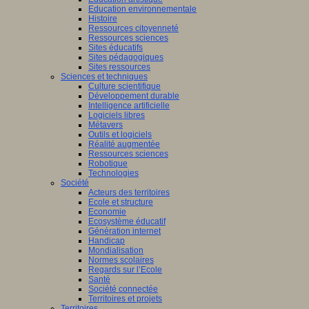
Education environnementale
Histoire
Ressources citoyenneté
Ressources sciences
Sites éducatifs
Sites pédagogiques
Sites ressources
Sciences et techniques
Culture scientifique
Développement durable
Intelligence artificielle
Logiciels libres
Métavers
Outils et logiciels
Réalité augmentée
Ressources sciences
Robotique
Technologies
Société
Acteurs des territoires
Ecole et structure
Economie
Ecosystème éducatif
Génération internet
Handicap
Mondialisation
Normes scolaires
Regards sur l’Ecole
Santé
Société connectée
Territoires et projets
Territoires