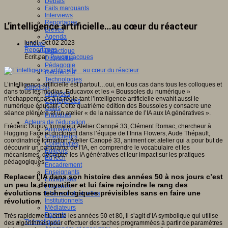
Débats
Faits marquants
Interviews
Reportages
L’intelligence artificielle…au cœur du réacteur
Brèves
Agenda
lundi, Oct 02 2023
Innover
Reportages
Didactique
Écrit par
Puyou Jacques
Dispositifs
Pédagogie
Recherche
Technologies
L’intelligence artificielle est partout…oui, en tous cas dans tous les colloques et
Savoir(s)
dans tous les médias. Educavox et les « Boussoles du numérique »
Analyses
n’échappent pas à la règle tant l’intelligence artificielle envahit aussi le
Conférences
numérique éducatif. Cette quatrième édition des Boussoles y consacre une
Outils
séance plénière et un atelier « de la naissance de l’IA aux IA génératives ».
Pratiques
Acteurs de l'éducation
Frédéric Dupuy, formateur Atelier Canopé 33, Clément Romac, chercheur à
Animateurs
Hugging Face et doctorant dans l’équipe de l’Inria Flowers, Aude Thépault,
Chercheurs
coordinatrice formation, Atelier Canopé 33, animent cet atelier qui a pour but de
Collectivités
découvrir un panorama de l’IA, en comprendre le vocabulaire et les
Editeurs
mécanismes, décrypter les IA génératives et leur impact sur les pratiques
EdTech
pédagogiques.
Encadrement
Enseignants
Replacer l’IA dans son histoire des années 50 à nos jours c’est
Entreprises
un peu la démystifier et lui faire rejoindre le rang des
Etudiants
évolutions technologiques prévisibles sans en faire une
Filières industrielles
révolution.
Institutionnels
Médiateurs
Parents
Très rapidement, entre les années 50 et 80, il s’agit d’IA symbolique qui utilise
Thématiques
des algorithmes pour effectuer des taches programmées à partir de paramètres