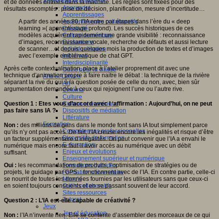
Apprendre et enseigner
et de données entrées dans la machine. Les règles sont fixées pour des
Apprendre
résultats escomptés : prise de décision, planification, mesure d’incertitude…
Apprentissages
A partir des années 80, l’IA entre par étapes dans l’ère du « deep
Apprentissages collaboratifs
learning »( apprentissage profond). Les succès historiques de ces
Créativité
modèles acquièrent rapidement une grande visibilité : reconnaissance
Culture numérique
d’images, reconnaissance vocale, recherche de défauts et aussi lecture
Evaluations
de scanner…et depuis quelques mois la production de textes et d’images
Individualisation
avec l’exemple emblématique de chat GPT.
Initiatives
Interdisciplinarité
Après cette contextualisation, place à l’atelier proprement dit avec une
Outils pour la classe
technique d’animation propre à faire naitre le débat : la technique de la rivière
Arts et Culture
séparant la rive du oui à la question posée de celle du non, avec, bien sûr
Art
argumentation demandée à ceux qui rejoignent l’une ou l’autre rive.
Cinéma
Culture
Question 1 : Etes vous d’accord avec l ‘affirmation : Aujourd’hui, on ne peut
Culture et numérique
pas faire sans IA ?
Dispositifs de médiation
Littérature
Formation
Non :
des millions de gens dans le monde font sans IA tout simplement parce
Compétences professionnelles
qu’ils n’y ont pas accès. De fait, l’IA creuse encore les inégalités et risque d’être
Dispositifs de formation
un facteur supplémentaire d’inégalités. On peut convenir que l’IA a envahi le
E- formation
numérique mais encore faut-il avoir accès au numérique avec un débit
Enjeux et évolutions
suffisant.
Enseignement supérieur et numérique
Oui :
les recommandations de produits, l’optimisation de stratégies ou de
Formations hybrides
projets, le guidage par GPS…fonctionnent avec de l’IA. En contre partie, celle-ci
Formation universitaire
se nourrit de toutes les données fournies par les utilisateurs sans que ceux-ci
Mooc’s
en soient toujours conscients et en se passant souvent de leur accord.
Outils collaboratifs
Sites ressources
Tutorat
Question 2 : L’IA est-elle capable de créativité ?
Jeux
Jeu et éducation
Non :
l’IA n’invente rien. Elle se contente d’assembler des morceaux de ce qui