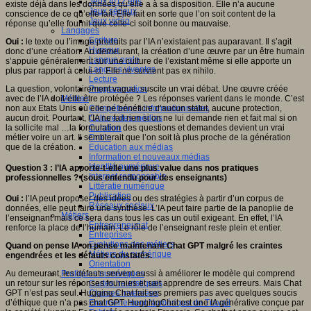
Jeux 4/12 ans
existe déjà dans les données qu’elle a à sa disposition. Elle n’a aucune
Jeux sérieux
conscience de ce qu’elle fait. Elle fait en sorte que l’on soit content de la
Jeux vidéo
réponse qu’elle fournit que celle-ci soit bonne ou mauvaise.
Langages
Ecriture
Oui :
le texte ou l’image produits par l’IA n’existaient pas auparavant. Il s’agit
Humour
donc d’une création. Au demeurant, la création d’une œuvre par un être humain
Langue orale
s’appuie généralement sur une culture de l’existant même si elle apporte un
Langues vivantes
plus par rapport à celui-ci. Elle ne survient pas ex nihilo.
Lecture
La question, volontairement vague, suscite un vrai débat. Une œuvre créée
Programmation
avec de l’IA doit-elle être protégée ? Les réponses varient dans le monde. C’est
Médias
non aux Etats Unis où elle ne bénéficie d’aucun statut, aucune protection,
Compétences informationnelles
aucun droit. Pourtant, l’IA ne fait rien si on ne lui demande rien et fait mal si on
Culture des médias
la sollicite mal …la formulation des questions et demandes devient un vrai
Curation
métier voire un art. Il semblerait que l’on soit là plus proche de la génération
Droits
que de la création.
Education aux médias
Information et nouveaux médias
Identité numérique
Question 3 : l’IA apporte-t-elle une plus value dans nos pratiques
Internet responsable
professionnelles ? (sous entendu pour des enseignants)
Littératie numérique
Publication
Oui :
l’IA peut proposer des idées ou des stratégies à partir d’un corpus de
Réseaux sociaux
données, elle peut faire une synthèse. L’IA peut faire partie de la panoplie de
Métiers
l’enseignant mais ce sera dans tous les cas un outil exigeant. En effet, l’IA
Entrepreneuriat
renforce la place de l’humain. Le rôle de l’enseignant reste plein et entier.
Entreprises
Evolutions des métiers
Quand on pense IA on pense maintenant Chat GPT malgré les craintes
Métiers du numérique
engendrées et les défauts constatés.
Orientation
Au demeurant, les défauts servent aussi à améliorer le modèle qui comprend
Pratiques numériques
un retour sur les réponses fournies et sait apprendre de ses erreurs. Mais Chat
Cartes heuristiques
GPT n’est pas seul. Hugging Chat fait ses premiers pas avec quelques soucis
Classes inversées
d’éthique que n’a pas chat GPT. HuggingChat est une IA générative conçue par
Environnement Numérique de Travail