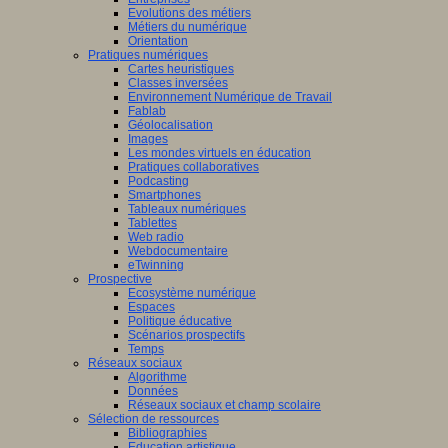
Evolutions des métiers
Métiers du numérique
Orientation
Pratiques numériques
Cartes heuristiques
Classes inversées
Environnement Numérique de Travail
Fablab
Géolocalisation
Images
Les mondes virtuels en éducation
Pratiques collaboratives
Podcasting
Smartphones
Tableaux numériques
Tablettes
Web radio
Webdocumentaire
eTwinning
Prospective
Ecosystème numérique
Espaces
Politique éducative
Scénarios prospectifs
Temps
Réseaux sociaux
Algorithme
Données
Réseaux sociaux et champ scolaire
Sélection de ressources
Bibliographies
Education artistique