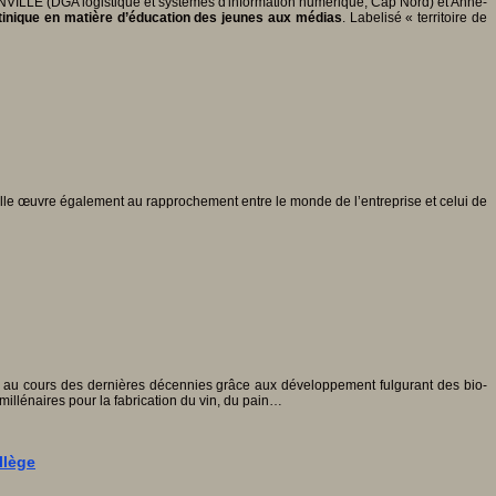
VILLE (DGA logistique et systèmes d'information numérique, Cap Nord) et Anne-
inique
en matière d’éducation des jeunes aux médias
. Labelisé « territoire de
 Elle œuvre également au rapprochement entre le monde de l’entreprise et celui de
e au cours des dernières décennies grâce aux développement fulgurant des bio-
millénaires pour la fabrication du vin, du pain…
llège