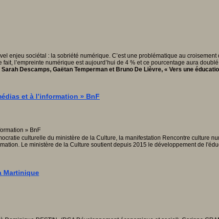
uvel enjeu sociétal : la sobriété numérique. C’est une problématique au croisemen
ait, l’empreinte numérique est aujourd’hui de 4 % et ce pourcentage aura doublé e
 Sarah Descamps, Gaëtan Temperman et Bruno De Lièvre, « Vers une éducation
édias et à l’information » BnF
émocratie culturelle du ministère de la Culture, la manifestation Rencontre culture
rmation. Le ministère de la Culture soutient depuis 2015 le développement de l'éduc
a Martinique