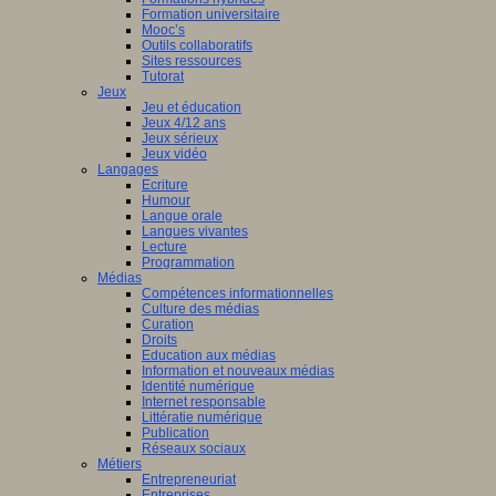
Formation universitaire
Mooc’s
Outils collaboratifs
Sites ressources
Tutorat
Jeux
Jeu et éducation
Jeux 4/12 ans
Jeux sérieux
Jeux vidéo
Langages
Ecriture
Humour
Langue orale
Langues vivantes
Lecture
Programmation
Médias
Compétences informationnelles
Culture des médias
Curation
Droits
Education aux médias
Information et nouveaux médias
Identité numérique
Internet responsable
Littératie numérique
Publication
Réseaux sociaux
Métiers
Entrepreneuriat
Entreprises