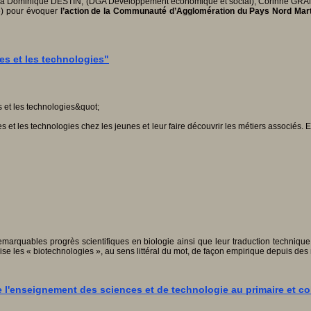
le à Dominique DESTIN, (DGA Développement économique et social), Corinne GRAN
e) pour évoquer
l’action de la
Communauté d’Agglomération du Pays Nord Mart
es et les technologies"
et les technologies chez les jeunes et leur faire découvrir les métiers associés.
arquables progrès scientifiques en biologie ainsi que leur traduction techniqu
ise les « biotechnologies », au sens littéral du mot, de façon empirique depuis des 
 l'enseignement des sciences et de technologie au primaire et co