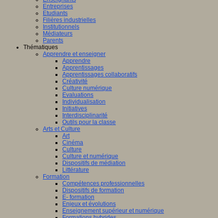
Entreprises
Etudiants
Filières industrielles
Institutionnels
Médiateurs
Parents
Thématiques
Apprendre et enseigner
Apprendre
Apprentissages
Apprentissages collaboratifs
Créativité
Culture numérique
Evaluations
Individualisation
Initiatives
Interdisciplinarité
Outils pour la classe
Arts et Culture
Art
Cinéma
Culture
Culture et numérique
Dispositifs de médiation
Littérature
Formation
Compétences professionnelles
Dispositifs de formation
E- formation
Enjeux et évolutions
Enseignement supérieur et numérique
Formations hybrides