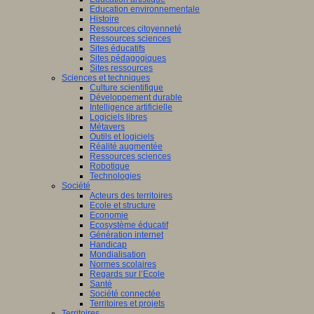
Education environnementale
Histoire
Ressources citoyenneté
Ressources sciences
Sites éducatifs
Sites pédagogiques
Sites ressources
Sciences et techniques
Culture scientifique
Développement durable
Intelligence artificielle
Logiciels libres
Métavers
Outils et logiciels
Réalité augmentée
Ressources sciences
Robotique
Technologies
Société
Acteurs des territoires
Ecole et structure
Economie
Ecosystème éducatif
Génération internet
Handicap
Mondialisation
Normes scolaires
Regards sur l’Ecole
Santé
Société connectée
Territoires et projets
Territoires