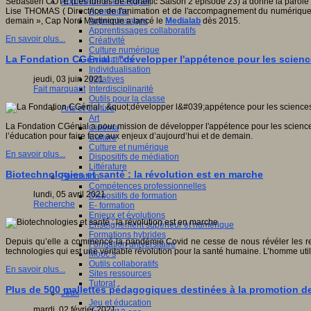
Apprendre et enseigner
Sébastien CÔTE (Les lundis de Ruralitic Saison 2 épisode 23) a donné la paro
Apprendre
Lise THOMAS ( Directrice de l'animation et de l'accompagnement du numériqu
Apprentissages
demain », Cap Nord Martinique a lancé le
Medialab
dès 2015.
Apprentissages collaboratifs
En savoir plus...
Créativité
Culture numérique
La Fondation CGénial : "développer l'appétence pour les scienc
Evaluations
Individualisation
Initiatives
jeudi, 03 juin 2021
Interdisciplinarité
Fait marquant
Outils pour la classe
Arts et Culture
Art
La Fondation CGénial a pour mission de développer l'appétence pour les sciences 
Cinéma
l’éducation pour faire face aux enjeux d’aujourd’hui et de demain.
Culture
Culture et numérique
En savoir plus...
Dispositifs de médiation
Littérature
Biotechnologies et santé : la révolution est en marche
Formation
Compétences professionnelles
lundi, 05 avril 2021
Dispositifs de formation
Recherche
E- formation
Enjeux et évolutions
Enseignement supérieur et numérique
Formations hybrides
Depuis qu’elle a commencé la pandémie Covid ne cesse de nous révéler les rem
Formation universitaire
technologies qui est une véritable révolution pour la santé humaine. L’homme util
Mooc’s
Outils collaboratifs
En savoir plus...
Sites ressources
Tutorat
Plus de 500 mallettes pédagogiques destinées à la promotion de
Jeux
Jeu et éducation
mardi, 02 février 2021