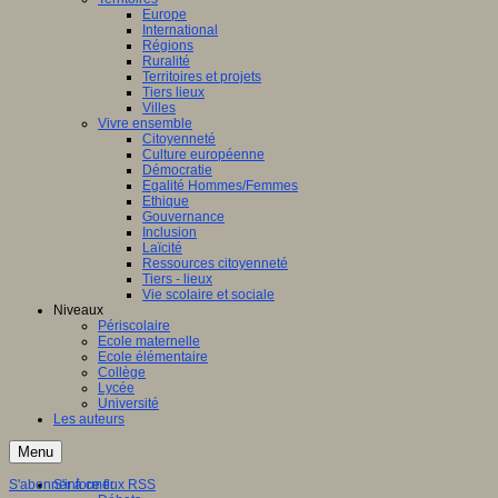
Europe
International
Régions
Ruralité
Territoires et projets
Tiers lieux
Villes
Vivre ensemble
Citoyenneté
Culture européenne
Démocratie
Egalité Hommes/Femmes
Ethique
Gouvernance
Inclusion
Laïcité
Ressources citoyenneté
Tiers - lieux
Vie scolaire et sociale
Niveaux
Périscolaire
Ecole maternelle
Ecole élémentaire
Collège
Lycée
Université
Les auteurs
Menu
S'abonner à ce flux RSS
S'informer