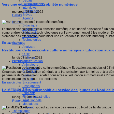
Débats
Faits marquants
Vers une éducation à la sobriété numérique
Interviews
Reportages
mercredi, 08 juin 2022
Brèves
Débats
Agenda
Innover
Didactique
Dispositifs
La transition écologique et la transition numérique ont donné naissance à un no
Pédagogie
comprendre nos impacts technologiques sur l’environnement et à les modérer. De f
Recherche
s’empare de cette tension pour initier une éducation à la sobriété numérique.
Par
Technologies
En savoir plus...
Savoir(s)
Analyses
Restitution de la rencontre culture numérique « Education aux m
Conférences
Outils
Pratiques
lundi, 03 janvier 2022
Acteurs de l'éducation
Fait marquant
Animateurs
Chercheurs
Collectivités
Organisée par la Délégation générale à la transmission, aux territoires et à la d
Editeurs
partenaire de l’événement, et était consacrée à l’éducation aux médias et à l’info
EdTech
jeunes et adultes, sur tous les territoires.
Encadrement
En savoir plus...
Enseignants
Entreprises
Le MEDI@LAB, un dispositif au service des jeunes du Nord de l
Etudiants
Filières industrielles
lundi, 05 juillet 2021
Institutionnels
Reportages
Médiateurs
Parents
Thématiques