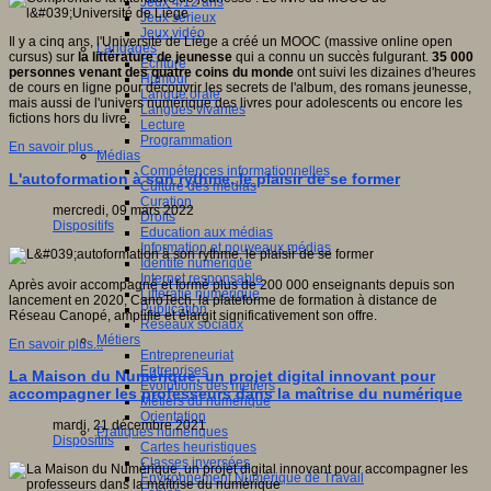
Jeux 4/12 ans
Jeux sérieux
Jeux vidéo
Il y a cinq ans, l'Université de Liège a créé un MOOC (massive online open
Langages
cursus) sur
la littérature de jeunesse
qui a connu un succès fulgurant.
35 000
Ecriture
personnes venant des quatre coins du monde
ont suivi les dizaines d'heures
Humour
de cours en ligne pour découvrir les secrets de l'album, des romans jeunesse,
Langue orale
mais aussi de l'univers numérique des livres pour adolescents ou encore les
Langues vivantes
fictions hors du livre.
Lecture
Programmation
En savoir plus...
Médias
Compétences informationnelles
L'autoformation à son rythme, le plaisir de se former
Culture des médias
Curation
mercredi, 09 mars 2022
Droits
Dispositifs
Education aux médias
Information et nouveaux médias
Identité numérique
Internet responsable
Après avoir accompagné et formé plus de 200 000 enseignants depuis son
Littératie numérique
lancement en 2020, CanoTech, la plateforme de formation à distance de
Publication
Réseau Canopé, amplifie et élargit significativement son offre.
Réseaux sociaux
Métiers
En savoir plus...
Entrepreneuriat
Entreprises
La Maison du Numérique, un projet digital innovant pour
Evolutions des métiers
accompagner les professeurs dans la maîtrise du numérique
Métiers du numérique
Orientation
mardi, 21 décembre 2021
Pratiques numériques
Dispositifs
Cartes heuristiques
Classes inversées
Environnement Numérique de Travail