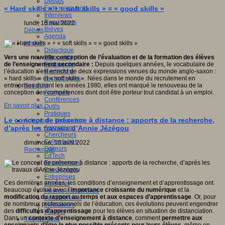
Débats
Faits marquants
« Hard skills » + « soft skills » = « good skills »
Interviews
Reportages
lundi, 16 mai 2022
Brèves
Débats
Agenda
Innover
Didactique
Dispositifs
Vers une nouvelle conception de l’évaluation et de la formation des élèves
Pédagogie
de l’enseignement secondaire :
Depuis quelques années, le vocabulaire de
Recherche
l’éducation s’est enrichi de deux expressions venues du monde anglo-saxon :
Technologies
« hard skills » et « soft skills ». Nées dans le monde du recrutement en
Savoir(s)
entreprises durant les années 1980, elles ont marqué le renouveau de la
Analyses
conception des compétences dont doit être porteur tout candidat à un emploi.
Conférences
En savoir plus...
Outils
Pratiques
Le concept de présence à distance : apports de la recherche,
Acteurs de l'éducation
Animateurs
d’après les travaux d’Annie Jézégou
Chercheurs
Collectivités
dimanche, 10 avril 2022
Editeurs
Recherche
EdTech
Encadrement
Enseignants
Entreprises
Ces dernières années, les conditions d’enseignement et d’apprentissage ont
Etudiants
beaucoup évolué avec l’
importance croissante du numérique
et la
Filières industrielles
modification du rapport au temps et aux espaces d’apprentissage
. Or, pour
Institutionnels
de nombreux professionnels de l’éducation, ces évolutions peuvent engendrer
Médiateurs
des
difficultés d’apprentissage
pour les élèves en situation de distanciation.
Parents
Dans un
contexte d’enseignement à distance
, comment
permettre aux
Thématiques