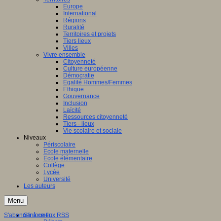
Europe
International
Régions
Ruralité
Territoires et projets
Tiers lieux
Villes
Vivre ensemble
Citoyenneté
Culture européenne
Démocratie
Egalité Hommes/Femmes
Ethique
Gouvernance
Inclusion
Laïcité
Ressources citoyenneté
Tiers - lieux
Vie scolaire et sociale
Niveaux
Périscolaire
Ecole maternelle
Ecole élémentaire
Collège
Lycée
Université
Les auteurs
Menu
S'abonner à ce flux RSS
S'informer