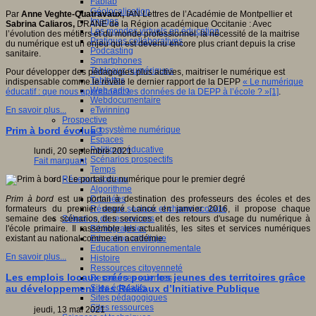
Fablab
Géolocalisation
Par
Anne Veghte-Quatravaux,
IAN Lettres de l’Académie de Montpellier et
Images
Sabrina Caliaros,
DRANE de la Région académique Occitanie : Avec
Les mondes virtuels en éducation
l’évolution des métiers et du monde professionnel, la nécessité de la maitrise
Pratiques collaboratives
du numérique est un enjeu qui est devenu encore plus criant depuis la crise
Podcasting
sanitaire.
Smartphones
Tableaux numériques
Pour développer des pédagogies plus actives, maitriser le numérique est
Tablettes
indispensable comme le révèle le dernier rapport de la DEPP
« Le numérique
Web radio
éducatif : que nous apprennent les données de la DEPP à l’école ? »[1]
.
Webdocumentaire
eTwinning
En savoir plus...
Prospective
Ecosystème numérique
Prim à bord évolue !
Espaces
Politique éducative
lundi, 20 septembre 2021
Scénarios prospectifs
Fait marquant
Temps
Réseaux sociaux
Algorithme
Données
Prim à
b
ord
est un portail à destination des professeurs des écoles et des
Réseaux sociaux et champ scolaire
formateurs du premier degré. Lancé en janvier 2016, il propose chaque
Sélection de ressources
semaine des scénarios, des services et des retours d'usage du numérique à
Bibliographies
l'école primaire. Il rassemble les actualités, les sites et services numériques
Education artistique
existant au national comme en académie.
Education environnementale
En savoir plus...
Histoire
Ressources citoyenneté
Les emplois locaux créés pour les jeunes des territoires grâce
Ressources sciences
Sites éducatifs
au développement des Réseaux d’Initiative Publique
Sites pédagogiques
Sites ressources
jeudi, 13 mai 2021