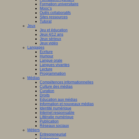
Formation universitaire
Mooc’s
Outils collaboratifs
Sites ressources
Tutorat
Jeux
Jeu et éducation
Jeux 4/12 ans
Jeux sérieux
Jeux vidéo
Langages
Ecriture
Humour
Langue orale
Langues vivantes
Lecture
Programmation
Médias
Compétences informationnelles
Culture des médias
Curation
Droits
Education aux médias
Information et nouveaux médias
Identité numérique
Internet responsable
Littératie numérique
Publication
Réseaux sociaux
Métiers
Entrepreneuriat
Entreprises