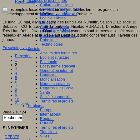
Sciences et techniques
Reportages
Culture scientifique
Développement durable
Intelligence artificielle
Logiciels libres
Le lundi 10 mai, dans le cadre des Lundis de Ruralitic, Saison 2 Épisode 16,
Métavers
Sébastien CÔTE a donné la parole à Nicolas HURAULT, Directeur d’Ariège
Outils et logiciels
Très Haut Débit, filiale d’Orange. 130 personnes sont formées aux métiers des
Réalité augmentée
réseaux en Ariège et le Très Haut Débit peut donc concerner aussi l’avenir des
Ressources sciences
jeunes.
Robotique
Technologies
En savoir plus...
Société
Acteurs des territoires
Précédent
Ecole et structure
1
Economie
2
Ecosystème éducatif
3
Génération internet
4
Handicap
5
Mondialisation
6
Normes scolaires
7
Regards sur l’Ecole
8
Santé
9
Société connectée
10
Territoires et projets
Suivant
Territoires
Europe
Page 2 sur 24
International
Régions
Ruralité
S'INFORMER
Territoires et projets
Tiers lieux
Villes
-
DEBATS