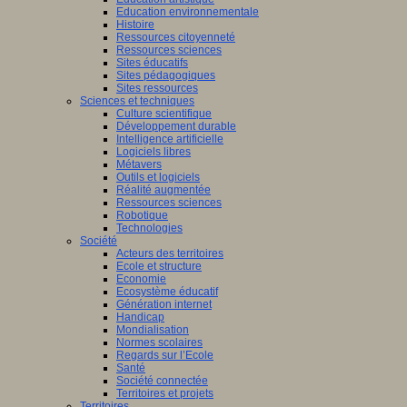
Education environnementale
Histoire
Ressources citoyenneté
Ressources sciences
Sites éducatifs
Sites pédagogiques
Sites ressources
Sciences et techniques
Culture scientifique
Développement durable
Intelligence artificielle
Logiciels libres
Métavers
Outils et logiciels
Réalité augmentée
Ressources sciences
Robotique
Technologies
Société
Acteurs des territoires
Ecole et structure
Economie
Ecosystème éducatif
Génération internet
Handicap
Mondialisation
Normes scolaires
Regards sur l’Ecole
Santé
Société connectée
Territoires et projets
Territoires