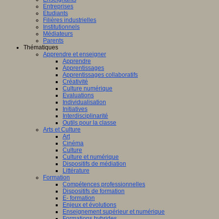
Entreprises
Etudiants
Filières industrielles
Institutionnels
Médiateurs
Parents
Thématiques
Apprendre et enseigner
Apprendre
Apprentissages
Apprentissages collaboratifs
Créativité
Culture numérique
Evaluations
Individualisation
Initiatives
Interdisciplinarité
Outils pour la classe
Arts et Culture
Art
Cinéma
Culture
Culture et numérique
Dispositifs de médiation
Littérature
Formation
Compétences professionnelles
Dispositifs de formation
E- formation
Enjeux et évolutions
Enseignement supérieur et numérique
Formations hybrides