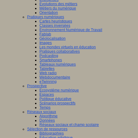
Evolutions des métiers
Métiers du numérique
Orientation
Pratiques numériques
Cartes heuristiques
Classes inversées
Environnement Numérique de Travail
Fablab
Géolocalisation
Images
Les mondes virtuels en éducation
Pratiques collaboratives
Podcasting
Smartphones
Tableaux numériques
Tablettes
Web radio
Webdocumentaire
eTwinning
Prospective
Ecosystème numérique
Espaces
Politique éducative
Scénarios prospectifs
Temps
Réseaux sociaux
Algorithme
Données
Réseaux sociaux et champ scolaire
Sélection de ressources
Bibliographies
Education artistique