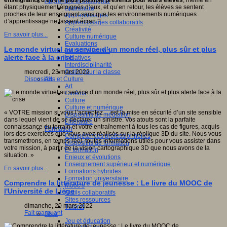
enseignants d’être le plus possible présents pour leurs élèves
, même en
Apprendre et enseigner
étant physiquement éloignés d’eux, et qu’en retour, les élèves se sentent
Apprendre
proches de leur enseignant sans que les environnements numériques
Apprentissages
d’apprentissage ne fassent écran ?
Apprentissages collaboratifs
Créativité
En savoir plus...
Culture numérique
Evaluations
Le monde virtuel au service d’un monde réel, plus sûr et plus
Individualisation
alerte face à la crise
Initiatives
Interdisciplinarité
Outils pour la classe
mercredi, 23 mars 2022
Arts et Culture
Dispositifs
Art
Cinéma
Culture
Culture et numérique
« VOTRE mission si vous l’acceptez… est la mise en sécurité d’un site sensible
Dispositifs de médiation
dans lequel vient de se déclarer un sinistre. Vos atouts sont la parfaite
Littérature
connaissance du terrain et votre entraînement à tous les cas de figures, acquis
Formation
lors des exercices que vous avez réalisés sur la réplique 3D du site. Nous vous
Compétences professionnelles
transmettrons, en temps réel, toutes informations utiles pour vous assister dans
Dispositifs de formation
votre mission, à partir de la vision cartographique 3D que nous avons de la
E- formation
situation. »
Enjeux et évolutions
Enseignement supérieur et numérique
En savoir plus...
Formations hybrides
Formation universitaire
Comprendre la littérature de jeunesse : Le livre du MOOC de
Mooc’s
l'Université de Liège
Outils collaboratifs
Sites ressources
dimanche, 20 mars 2022
Tutorat
Fait marquant
Jeux
Jeu et éducation