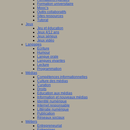
Formation universitaire
Mooc’s
Outils collaboratifs
Sites ressources
Tutorat
Jeux
Jeu et éducation
Jeux 4/12 ans
Jeux sérieux
Jeux vidéo
Langages
Ecriture
Humour
Langue orale
Langues vivantes
Lecture
Programmation
Médias
Compétences informationnelles
Culture des médias
Curation
Droits
Education aux médias
Information et nouveaux médias
Identité numérique
Internet responsable
Littératie numérique
Publication
Réseaux sociaux
Métiers
Entrepreneuriat
Entreprises