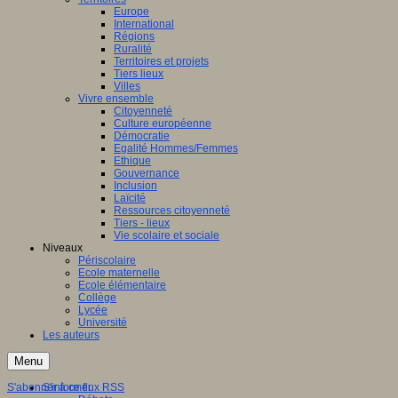
Europe
International
Régions
Ruralité
Territoires et projets
Tiers lieux
Villes
Vivre ensemble
Citoyenneté
Culture européenne
Démocratie
Egalité Hommes/Femmes
Ethique
Gouvernance
Inclusion
Laïcité
Ressources citoyenneté
Tiers - lieux
Vie scolaire et sociale
Niveaux
Périscolaire
Ecole maternelle
Ecole élémentaire
Collège
Lycée
Université
Les auteurs
Menu
S'abonner à ce flux RSS
S'informer