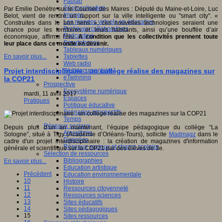
Fablab
Géolocalisation
Par Emilie Denètre sur le Courrier des Maires : Député du Maine-et-Loire, Luc
Images
Belot, vient de rendre un rapport sur la ville intelligente ou "smart city". «
Les mondes virtuels en éducation
Construites dans le bon sens », ces nouvelles technologies seraient une
Pratiques collaboratives
chance pour les territoires et leurs habitants, ainsi qu’une bouffée d’air
Podcasting
économique, affirme l'élu.
A condition que les collectivités prennent toute
Smartphones
leur place dans ce monde en devenir.
Tableaux numériques
Tablettes
En savoir plus...
Web radio
Webdocumentaire
Projet interdisciplinaire : un collège réalise des magazines sur
eTwinning
la COP21
Prospective
Ecosystème numérique
mardi, 11 avril 2017
Espaces
Pratiques
Politique éducative
Scénarios prospectifs
Temps
Réseaux sociaux
Depuis plus d’un an maintenant, l’équipe pédagogique du collège “La
Algorithme
Sologne”, situé à Tigy (Académie d’Orléans-Tours), sollicite
Madmagz
dans le
Données
cadre d'un projet interdisciplinaire : la création de magazines d'information
Réseaux sociaux et champ scolaire
générale et scientifique sur la COP21 par des élèves de 3e.
Sélection de ressources
Bibliographies
En savoir plus...
Education artistique
Précédent
Education environnementale
10
Histoire
11
Ressources citoyenneté
12
Ressources sciences
13
Sites éducatifs
14
Sites pédagogiques
15
Sites ressources