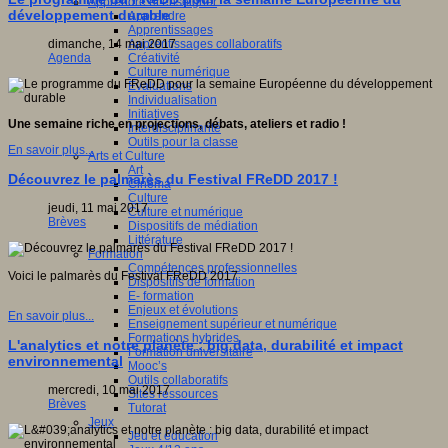
Apprendre et enseigner
développement durable
Apprendre
Apprentissages
Apprentissages collaboratifs
dimanche, 14 mai 2017
Créativité
Agenda
Culture numérique
Evaluations
Individualisation
Initiatives
Une semaine riche en projections, débats, ateliers et radio !
Interdisciplinarité
Outils pour la classe
En savoir plus...
Arts et Culture
Art
Découvrez le palmarès du Festival FReDD 2017 !
Cinéma
Culture
jeudi, 11 mai 2017
Culture et numérique
Brèves
Dispositifs de médiation
Littérature
Formation
Compétences professionnelles
Voici le palmarès du Festival FReDD 2017
Dispositifs de formation
E- formation
Enjeux et évolutions
En savoir plus...
Enseignement supérieur et numérique
Formations hybrides
L'analytics et notre planète : big data, durabilité et impact
Formation universitaire
environnemental
Mooc’s
Outils collaboratifs
mercredi, 10 mai 2017
Sites ressources
Brèves
Tutorat
Jeux
Jeu et éducation