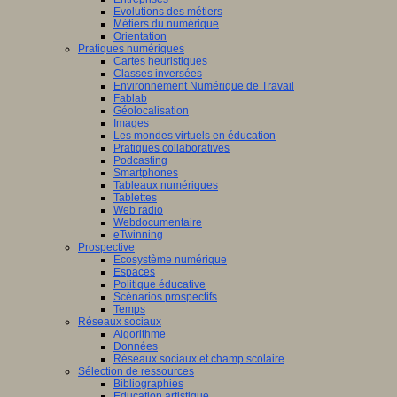
Evolutions des métiers
Métiers du numérique
Orientation
Pratiques numériques
Cartes heuristiques
Classes inversées
Environnement Numérique de Travail
Fablab
Géolocalisation
Images
Les mondes virtuels en éducation
Pratiques collaboratives
Podcasting
Smartphones
Tableaux numériques
Tablettes
Web radio
Webdocumentaire
eTwinning
Prospective
Ecosystème numérique
Espaces
Politique éducative
Scénarios prospectifs
Temps
Réseaux sociaux
Algorithme
Données
Réseaux sociaux et champ scolaire
Sélection de ressources
Bibliographies
Education artistique