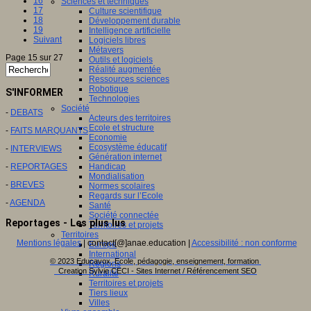
16
Sciences et techniques
17
Culture scientifique
18
Développement durable
19
Intelligence artificielle
Suivant
Logiciels libres
Métavers
Page 15 sur 27
Outils et logiciels
Réalité augmentée
Ressources sciences
Robotique
S'INFORMER
Technologies
Société
-
DEBATS
Acteurs des territoires
Ecole et structure
-
FAITS MARQUANTS
Economie
Ecosystème éducatif
-
INTERVIEWS
Génération internet
-
REPORTAGES
Handicap
Mondialisation
-
BREVES
Normes scolaires
Regards sur l’Ecole
-
AGENDA
Santé
Société connectée
Reportages - Les plus lus
Territoires et projets
Territoires
Mentions légales
| contact[@]anae.education |
Accessibilité : non conforme
Europe
International
© 2023 Educavox, Ecole, pédagogie, enseignement, formation
Régions
Creation Sylvie CECI - Sites Internet / Référencement SEO
Ruralité
Territoires et projets
Tiers lieux
Villes