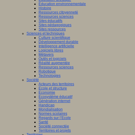
Education environnementale
Histoire
Ressources citoyenneté
Ressources sciences
Sites éducatifs
Sites pédagogiques
Sites ressources
Sciences et techniques
Culture scientifique
Développement durable
Intelligence artificielle
Logiciels libres
Métavers
Outils et logiciels
Réalité augmentée
Ressources sciences
Robotique
Technologies
Société
Acteurs des territoires
Ecole et structure
Economie
Ecosystème éducatif
Génération internet
Handicap
Mondialisation
Normes scolaires
Regards sur l’Ecole
Santé
Société connectée
Territoires et projets
Territoires