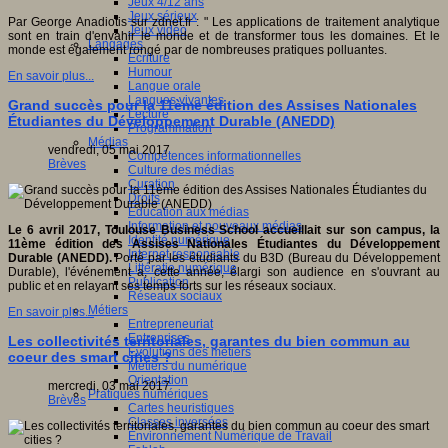
Jeux 4/12 ans
Jeux sérieux
Par George Anadiotis sur zdnet.fr : " Les applications de traitement analytique
Jeux vidéo
sont en train d'envahir le monde et de transformer tous les domaines. Et le
Langages
monde est également rongé par de nombreuses pratiques polluantes.
Ecriture
Humour
En savoir plus...
Langue orale
Langues vivantes
Grand succès pour la 11ème édition des Assises Nationales
Lecture
Étudiantes du Développement Durable (ANEDD)
Programmation
Médias
vendredi, 05 mai 2017
Compétences informationnelles
Brèves
Culture des médias
Curation
Droits
Education aux médias
Information et nouveaux médias
Le 6 avril 2017, Toulouse Business School accueillait sur son campus, la
Identité numérique
11ème édition des Assises Nationales Étudiantes du Développement
Internet responsable
Durable (ANEDD).
Porté par les étudiants du B3D (Bureau du Développement
Littératie numérique
Durable), l'événement a, cette année, élargi son audience en s'ouvrant au
Publication
public et en relayant ses temps forts sur les réseaux sociaux.
Réseaux sociaux
Métiers
En savoir plus...
Entrepreneuriat
Entreprises
Les collectivités territoriales, garantes du bien commun au
Evolutions des métiers
coeur des smart cities ?
Métiers du numérique
Orientation
mercredi, 03 mai 2017
Pratiques numériques
Brèves
Cartes heuristiques
Classes inversées
Environnement Numérique de Travail