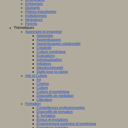
Entreprises
Etudiants
Filières industrielles
Institutionnels
Médiateurs
Parents
Thématiques
Apprendre et enseigner
Apprendre
Apprentissages
Apprentissages collaboratifs
Créativité
Culture numérique
Evaluations
Individualisation
Initiatives
Interdisciplinarité
Outils pour la classe
Arts et Culture
Art
Cinéma
Culture
Culture et numérique
Dispositifs de médiation
Littérature
Formation
Compétences professionnelles
Dispositifs de formation
E- formation
Enjeux et évolutions
Enseignement supérieur et numérique
Formations hybrides