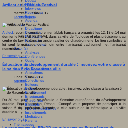
Débats
Faits marquants
Artilect et le Fablab Festival
Interviews
Reportages
mercredi, 17 mai 2017
Brèves
Technologies
Agenda
Innover
Didactique
Dispositifs
Artilect
, reconnu comme premier fablab français, a organisé les 12, 13 et 14 mai
Pédagogie
dernier le FABLAB FESTIVAL dans sa ville de Toulouse et plus précisément au
Recherche
centre de la ville dans un ancien atelier de chaudronnerie. Le lieu symbolise à
Technologies
lui seul le passage de témoin entre l’artisanat traditionnel et l’artisanat
Savoir(s)
numérique.
Analyses
En savoir plus...
Conférences
Outils
Éducation au développement durable : inscrivez votre classe à
Pratiques
Acteurs de l'éducation
la saison 5 de Raconte ta ville
Animateurs
Chercheurs
lundi, 15 mai 2017
Collectivités
Agenda
Editeurs
EdTech
Encadrement
Enseignants
Du 30 mai au 5 juin se déroule la Semaine européenne du développement
Entreprises
durable. Pour l'occasion, Réseau Canopé vous propose de participer à la
Etudiants
saison 5 de l'opération Raconte ta ville autour de la thématique « La ville
Filières industrielles
durable ».
Institutionnels
Médiateurs
En savoir plus...
Parents
Thématiques
Le programme du FReDD pour la semaine Européenne du