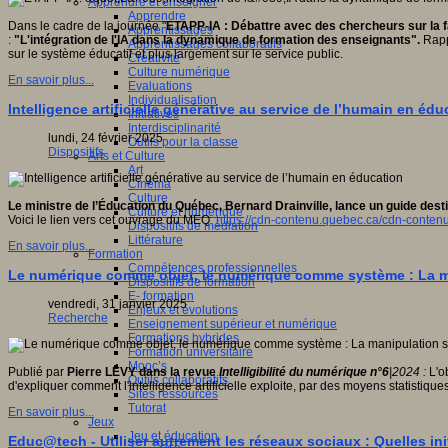
Apprendre et enseigner
Apprendre
Dans le cadre de la journée "
ETAPP-IA
: Débattre avec des chercheurs sur la f
Apprentissages
:
"L'intégration de l'IA dans la dynamique de formation des enseignants".
Rapp
Apprentissages collaboratifs
sur le système éducatif et plus largement sur le service public.
Créativité
Culture numérique
En savoir plus...
Evaluations
Individualisation
Intelligence artificielle générative au service de l’humain en édu
Initiatives
Interdisciplinarité
lundi, 24 février 2025
Outils pour la classe
Dispositifs
Arts et Culture
Art
Cinéma
Culture
Le ministre de l’Éducation du Québec, Bernard Drainville, lance un guide destin
Culture et numérique
Voici le lien vers cet ouvrage du MEQ
https://cdn-contenu.quebec.ca/cdn-conten
Dispositifs de médiation
Littérature
En savoir plus...
Formation
Compétences professionnelles
Le numérique comme objet, le numérique comme système : La mani
Dispositifs de formation
E- formation
vendredi, 31 janvier 2025
Enjeux et évolutions
Recherche
Enseignement supérieur et numérique
Formations hybrides
Formation universitaire
Mooc’s
Publié par
Pierre LÉVY dans la revue
Intelligibilité du numérique n°6
|2024 :
L'o
Outils collaboratifs
d'expliquer comment l'intelligence artificielle exploite, par des moyens statistiq
Sites ressources
Tutorat
En savoir plus...
Jeux
Jeu et éducation
Educ@tech - Utiliser autrement les réseaux sociaux : Quelles i