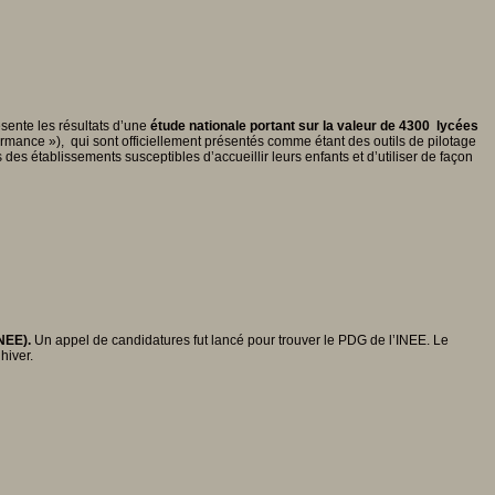
sente les résultats d’une
étude nationale portant sur la valeur de 4300 lycées
rformance »), qui sont officiellement présentés comme étant des outils de pilotage
es établissements susceptibles d’accueillir leurs enfants et d’utiliser de façon
INEE).
Un appel de candidatures fut lancé pour trouver le PDG de l’INEE. Le
hiver.