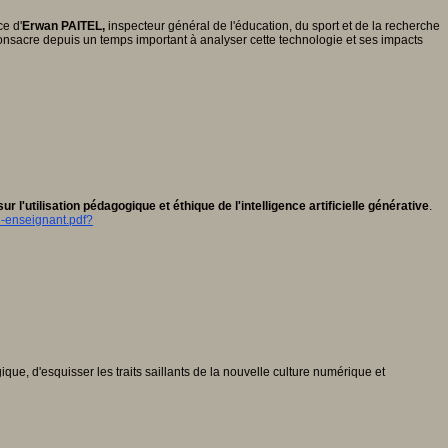
ce d'
Erwan PAITEL,
inspecteur général de l'éducation, du sport et de la recherche
l consacre depuis un temps important à analyser cette technologie et ses impacts
l'utilisation pédagogique et éthique de l'intelligence artificielle générative
.
l-enseignant.pdf?
ique, d'esquisser les traits saillants de la nouvelle culture numérique et