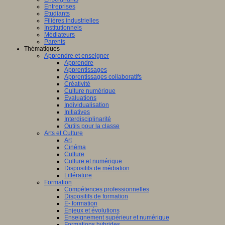
Entreprises
Etudiants
Filières industrielles
Institutionnels
Médiateurs
Parents
Thématiques
Apprendre et enseigner
Apprendre
Apprentissages
Apprentissages collaboratifs
Créativité
Culture numérique
Evaluations
Individualisation
Initiatives
Interdisciplinarité
Outils pour la classe
Arts et Culture
Art
Cinéma
Culture
Culture et numérique
Dispositifs de médiation
Littérature
Formation
Compétences professionnelles
Dispositifs de formation
E- formation
Enjeux et évolutions
Enseignement supérieur et numérique
Formations hybrides