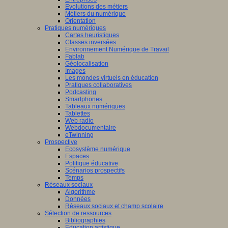
Evolutions des métiers
Métiers du numérique
Orientation
Pratiques numériques
Cartes heuristiques
Classes inversées
Environnement Numérique de Travail
Fablab
Géolocalisation
Images
Les mondes virtuels en éducation
Pratiques collaboratives
Podcasting
Smartphones
Tableaux numériques
Tablettes
Web radio
Webdocumentaire
eTwinning
Prospective
Ecosystème numérique
Espaces
Politique éducative
Scénarios prospectifs
Temps
Réseaux sociaux
Algorithme
Données
Réseaux sociaux et champ scolaire
Sélection de ressources
Bibliographies
Education artistique