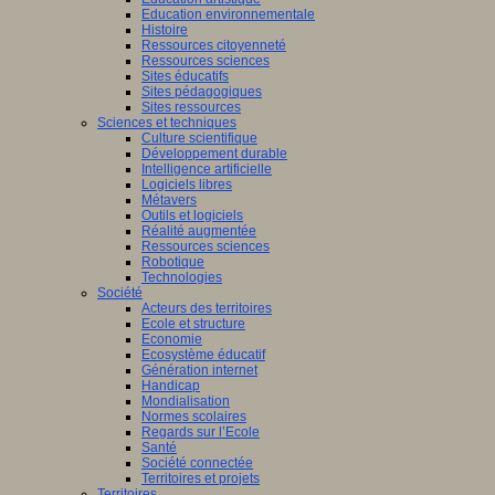
Education environnementale
Histoire
Ressources citoyenneté
Ressources sciences
Sites éducatifs
Sites pédagogiques
Sites ressources
Sciences et techniques
Culture scientifique
Développement durable
Intelligence artificielle
Logiciels libres
Métavers
Outils et logiciels
Réalité augmentée
Ressources sciences
Robotique
Technologies
Société
Acteurs des territoires
Ecole et structure
Economie
Ecosystème éducatif
Génération internet
Handicap
Mondialisation
Normes scolaires
Regards sur l’Ecole
Santé
Société connectée
Territoires et projets
Territoires