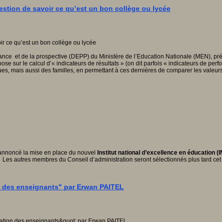
uestion de savoir ce qu’est un bon collège ou lycée
rmance et de la prospective (DEPP) du Ministère de l’Education Nationale (MEN), pré
pose sur le calcul d’« indicateurs de résultats » (on dit parfois « indicateurs de pe
es, mais aussi des familles, en permettant à ces dernières de comparer les valeurs d
 annoncé la mise en place du nouvel
Institut national d’excellence en éducation (
 Les autres membres du Conseil d’administration seront sélectionnés plus tard cet 
on des enseignants" par Erwan PAITEL