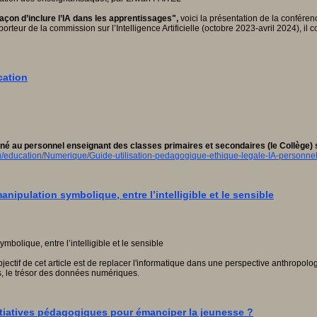
açon d’inclure l’IA dans les apprentissages",
voici la présentation de la conféren
orteur de la commission sur l’Intelligence Artificielle (octobre 2023-avril 2024), i
cation
é au personnel enseignant des classes primaires et secondaires (le Collège) sur 
u/education/Numerique/Guide-utilisation-pedagogique-ethique-legale-IA-personne
pulation symbolique, entre l’intelligible et le sensible
bjectif de cet article est de replacer l'informatique dans une perspective anthropolog
ues, le trésor des données numériques.
nitiatives pédagogiques pour émanciper la jeunesse ?