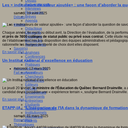
Débats
Faits marquants
Les « indicateurs de valeur ajoutée» : une façon d’aborder la q
Interviews
Reportages
samedi, 19 avril 2025
Brèves
Débats
Agenda
Innover
Didactique
Dispositifs
Chaque année, fin mars ou début avril, la Direction de l’évaluation, de la perfo
Pédagogie
et près de 7000 collèges de statut public ou privé sous contrat
. Cette étude re
Recherche
de l’établissement mis à la disposition des équipes administratives et pédagogiqu
Technologies
rationnelle les marges de liberté de choix dont elles disposent.
Savoir(s)
En savoir plus...
Analyses
Conférences
Un Institut national d’excellence en éducation
Outils
Pratiques
Acteurs de l'éducation
mercredi, 12 mars 2025
Animateurs
Fait marquant
Chercheurs
Collectivités
Editeurs
Le jeudi 20 février,
le ministre de l’Éducation du Québec Bernard Drainville
, a
EdTech
candidat devra posséder une « expérience terrain », souligne Bernard Drainville.
Encadrement
Enseignants
En savoir plus...
Entreprises
Etudiants
ETAPP-IA : "L'intégration de l'IA dans la dynamique de formati
Filières industrielles
Institutionnels
samedi, 01 mars 2025
Médiateurs
Reportages
Parents
Thématiques