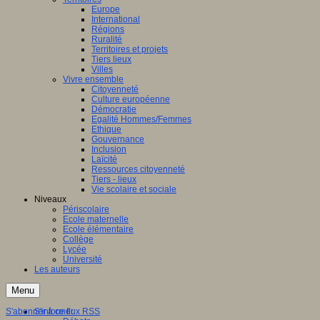
Europe
International
Régions
Ruralité
Territoires et projets
Tiers lieux
Villes
Vivre ensemble
Citoyenneté
Culture européenne
Démocratie
Egalité Hommes/Femmes
Ethique
Gouvernance
Inclusion
Laïcité
Ressources citoyenneté
Tiers - lieux
Vie scolaire et sociale
Niveaux
Périscolaire
Ecole maternelle
Ecole élémentaire
Collège
Lycée
Université
Les auteurs
Menu
S'abonner à ce flux RSS
S'informer