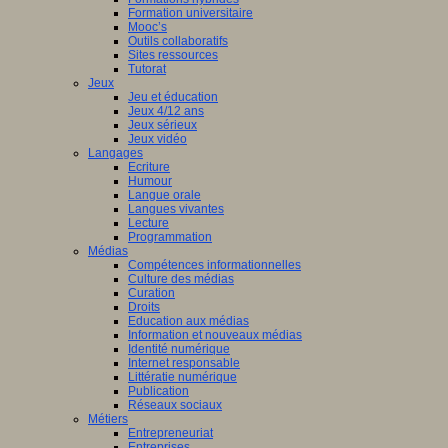
Formation universitaire
Mooc’s
Outils collaboratifs
Sites ressources
Tutorat
Jeux
Jeu et éducation
Jeux 4/12 ans
Jeux sérieux
Jeux vidéo
Langages
Ecriture
Humour
Langue orale
Langues vivantes
Lecture
Programmation
Médias
Compétences informationnelles
Culture des médias
Curation
Droits
Education aux médias
Information et nouveaux médias
Identité numérique
Internet responsable
Littératie numérique
Publication
Réseaux sociaux
Métiers
Entrepreneuriat
Entreprises