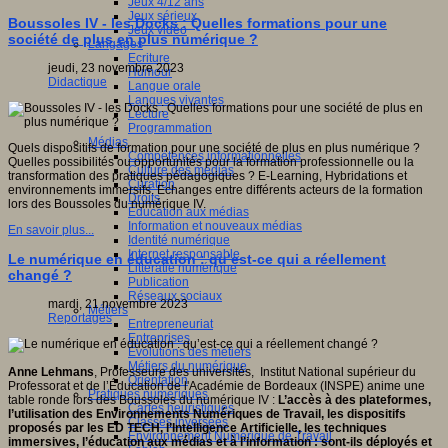
Jeux 4/12 ans
Jeux sérieux
Boussoles IV - les Docks : Quelles formations pour une
Jeux vidéo
société de plus en plus numérique ?
Langages
Ecriture
jeudi, 23 novembre 2023
Humour
Didactique
Langue orale
Langues vivantes
Lecture
Programmation
Médias
Quels dispositifs de formation pour une société de plus en plus numérique ?
Compétences informationnelles
Quelles possibilités ou opportunités pour la formation professionnelle ou la
Culture des médias
transformation des pratiques pédagogiques ? E-Learning, Hybridations et
Curation
environnements immersifs. Echanges entre différents acteurs de la formation
Droits
lors des Boussoles du numérique IV.
Education aux médias
Information et nouveaux médias
En savoir plus...
Identité numérique
Internet responsable
Le numérique en éducation : qu’est-ce qui a réellement
Littératie numérique
changé ?
Publication
Réseaux sociaux
mardi, 21 novembre 2023
Métiers
Reportages
Entrepreneuriat
Entreprises
Evolutions des métiers
Métiers du numérique
Anne Lehmans
, Professeure des universités, Institut National supérieur du
Orientation
Professorat et de l’Éducation de l'Académie de Bordeaux (INSPE) anime une
Pratiques numériques
table ronde lors des Boussoles du numérique IV :
L’accès à des plateformes,
Cartes heuristiques
l’utilisation des Environnements Numériques de Travail, les dispositifs
Classes inversées
proposés par les ED TECH, l’Intelligence Artificielle, les techniques
Environnement Numérique de Travail
immersives, l’éducation aux médias et à l’information : sont-ils déployés et