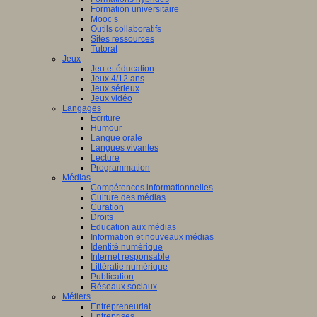
Formation universitaire
Mooc’s
Outils collaboratifs
Sites ressources
Tutorat
Jeux
Jeu et éducation
Jeux 4/12 ans
Jeux sérieux
Jeux vidéo
Langages
Ecriture
Humour
Langue orale
Langues vivantes
Lecture
Programmation
Médias
Compétences informationnelles
Culture des médias
Curation
Droits
Education aux médias
Information et nouveaux médias
Identité numérique
Internet responsable
Littératie numérique
Publication
Réseaux sociaux
Métiers
Entrepreneuriat
Entreprises