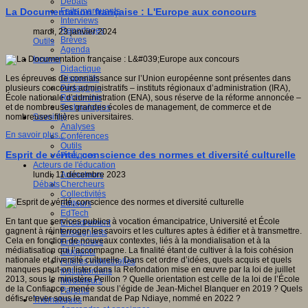
Débats
Faits marquants
La Documentation française : L'Europe aux concours
Interviews
Reportages
mardi, 23 janvier 2024
Brèves
Outils
Agenda
Innover
Didactique
Dispositifs
Les épreuves de connaissance sur l’Union européenne sont présentes dans
Pédagogie
plusieurs concours administratifs – instituts régionaux d’administration (IRA),
Recherche
École nationale d’administration (ENA), sous réserve de la réforme annoncée –
Technologies
et de nombreuses grandes écoles de management, de commerce et de
Savoir(s)
nombreuses filières universitaires.
Analyses
En savoir plus...
Conférences
Outils
Esprit de vérité, conscience des normes et diversité culturelle
Pratiques
Acteurs de l'éducation
Animateurs
lundi, 11 décembre 2023
Chercheurs
Débats
Collectivités
Editeurs
EdTech
En tant que services publics à vocation émancipatrice, Université et École
Encadrement
gagnent à réinterroger les savoirs et les cultures aptes à édifier et à transmettre.
Enseignants
Cela en fonction de nouveaux contextes, liés à la mondialisation et à la
Entreprises
médiatisation qui l’accompagne. La finalité étant de cultiver à la fois cohésion
Etudiants
nationale et diversité culturelle. Dans cet ordre d’idées, quels acquis et quels
Filières industrielles
manques peut-on lister dans la Refondation mise en œuvre par la loi de juillet
Institutionnels
2013, sous le ministère Peillon ? Quelle orientation est celle de la loi de l’École
Médiateurs
de la Confiance, menée sous l’égide de Jean-Michel Blanquer en 2019 ? Quels
Parents
défis relever sous le mandat de Pap Ndiaye, nommé en 2022 ?
Thématiques