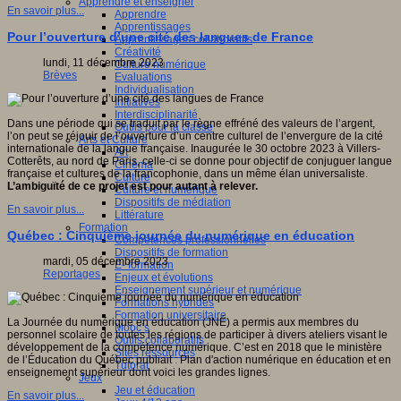
Apprendre et enseigner
En savoir plus...
Apprendre
Apprentissages
Pour l’ouverture d’une cité des langues de France
Apprentissages collaboratifs
Créativité
lundi, 11 décembre 2023
Culture numérique
Brèves
Evaluations
Individualisation
Initiatives
Interdisciplinarité
Dans une période qui se traduit par le règne effréné des valeurs de l’argent,
Outils pour la classe
l’on peut se réjouir de l’ouverture d’un centre culturel de l’envergure de la cité
Arts et Culture
internationale de la langue française. Inaugurée le 30 octobre 2023 à Villers-
Art
Cotterêts, au nord de Paris, celle-ci se donne pour objectif de conjuguer langue
Cinéma
française et cultures de la francophonie, dans un même élan universaliste.
Culture
L’ambiguïté de ce projet est pour autant à relever.
Culture et numérique
Dispositifs de médiation
En savoir plus...
Littérature
Formation
Québec : Cinquième journée du numérique en éducation
Compétences professionnelles
Dispositifs de formation
mardi, 05 décembre 2023
E- formation
Reportages
Enjeux et évolutions
Enseignement supérieur et numérique
Formations hybrides
Formation universitaire
La Journée du numérique en éducation (JNÉ) a permis aux membres du
Mooc’s
personnel scolaire de toutes les régions de participer à divers ateliers visant le
Outils collaboratifs
développement de la compétence numérique. C’est en 2018 que le ministère
Sites ressources
de l’Éducation du Québec publiait : Plan d'action numérique en éducation et en
Tutorat
enseignement supérieur dont voici les grandes lignes.
Jeux
Jeu et éducation
En savoir plus...