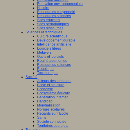
Education environnementale
Histoire
Ressources citoyenneté
Ressources sciences
Sites éducatifs
Sites pédagogiques
Sites ressources
Sciences et techniques
Culture scientifique
Développement durable
Intelligence artificielle
Logiciels libres
Métavers
Outils et logiciels
Réalité augmentée
Ressources sciences
Robotique
Technologies
Société
Acteurs des territoires
Ecole et structure
Economie
Ecosystème éducatif
Génération internet
Handicap
Mondialisation
Normes scolaires
Regards sur l’Ecole
Santé
Société connectée
Territoires et projets
Territoires