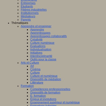
Entreprises
Etudiants
Filières industrielles
Institutionnels
Médiateurs
Parents
Thématiques
Apprendre et enseigner
Apprendre
Apprentissages
Apprentissages collaboratifs
Créativité
Culture numérique
Evaluations
Individualisation
Initiatives
Interdisciplinarité
Outils pour la classe
Arts et Culture
Art
Cinéma
Culture
Culture et numérique
Dispositifs de médiation
Littérature
Formation
Compétences professionnelles
Dispositifs de formation
E- formation
Enjeux et évolutions
Enseignement supérieur et numérique
Formations hybrides