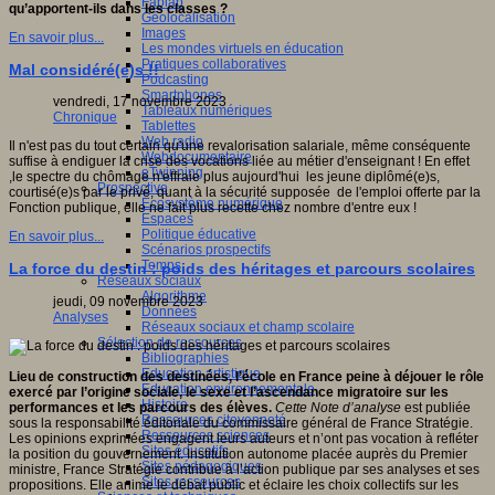
Fablab
qu’apportent-ils dans les classes ?
Géolocalisation
Images
En savoir plus...
Les mondes virtuels en éducation
Pratiques collaboratives
Mal considéré(e)s !!
Podcasting
Smartphones
vendredi, 17 novembre 2023
Tableaux numériques
Chronique
Tablettes
Web radio
Il n'est pas du tout certain qu'une revalorisation salariale, même conséquente
Webdocumentaire
suffise à endiguer la crise des vocations liée au métier d'enseignant ! En effet
eTwinning
,le spectre du chômage n'effraie plus aujourd'hui les jeune diplômé(e)s,
Prospective
courtisé(e)s par le privé, quant à la sécurité supposée de l'emploi offerte par la
Ecosystème numérique
Fonction publique, elle ne fait plus recette chez nombre d'entre eux !
Espaces
Politique éducative
En savoir plus...
Scénarios prospectifs
Temps
La force du destin : poids des héritages et parcours scolaires
Réseaux sociaux
Algorithme
jeudi, 09 novembre 2023
Données
Analyses
Réseaux sociaux et champ scolaire
Sélection de ressources
Bibliographies
Education artistique
Lieu de construction des destinées, l’école en France peine à déjouer le rôle
Education environnementale
exercé par l’origine sociale, le sexe et l’ascendance migratoire sur les
Histoire
performances et les parcours des élèves.
Cette Note d’analyse
est publiée
Ressources citoyenneté
sous la responsabilité éditoriale du commissaire général de France Stratégie.
Ressources sciences
Les opinions exprimées engagent leurs auteurs et n’ont pas vocation à refléter
Sites éducatifs
la position du gouvernement. Institution autonome placée auprès du Premier
Sites pédagogiques
ministre, France Stratégie contribue à l’action publique par ses analyses et ses
Sites ressources
propositions. Elle anime le débat public et éclaire les choix collectifs sur les