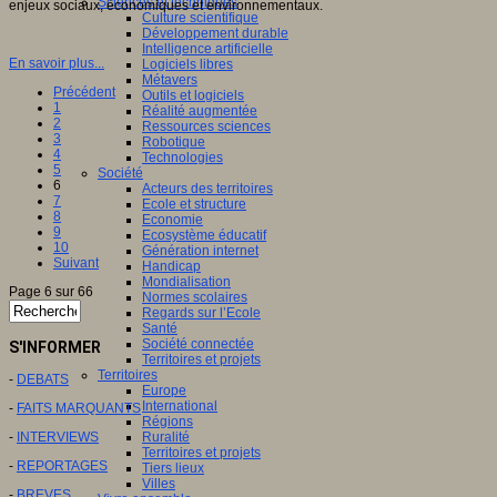
Sciences et techniques
enjeux sociaux, économiques et environnementaux.
Culture scientifique
Développement durable
Intelligence artificielle
En savoir plus...
Logiciels libres
Métavers
Précédent
Outils et logiciels
1
Réalité augmentée
2
Ressources sciences
3
Robotique
4
Technologies
5
Société
6
Acteurs des territoires
7
Ecole et structure
8
Economie
9
Ecosystème éducatif
10
Génération internet
Suivant
Handicap
Mondialisation
Page 6 sur 66
Normes scolaires
Regards sur l’Ecole
Santé
Société connectée
S'INFORMER
Territoires et projets
Territoires
-
DEBATS
Europe
International
-
FAITS MARQUANTS
Régions
-
INTERVIEWS
Ruralité
Territoires et projets
-
REPORTAGES
Tiers lieux
Villes
-
BREVES