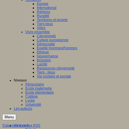
Europe
International
Régions
Ruralité
Territoires et projets
Tiers lieux
Villes
Vivre ensemble
Citoyenneté
Culture européenne
Démocratie
Egalité Hommes/Femmes
Ethique
Gouvernance
Inclusion
Laïcité
Ressources citoyenneté
Tiers - lieux
Vie scolaire et sociale
Niveaux
Périscolaire
Ecole maternelle
Ecole élémentaire
Collège
Lycée
Université
Les auteurs
Menu
S'abonner à ce flux RSS
S'informer