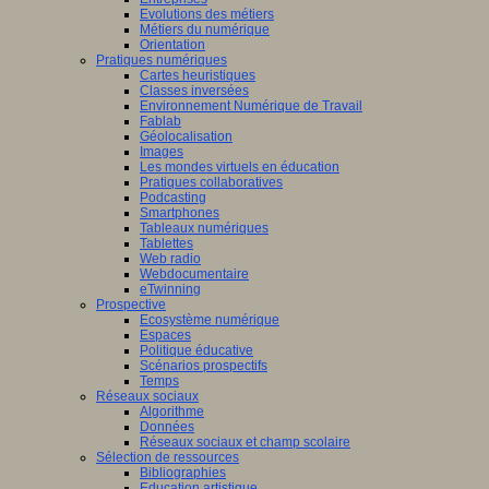
Evolutions des métiers
Métiers du numérique
Orientation
Pratiques numériques
Cartes heuristiques
Classes inversées
Environnement Numérique de Travail
Fablab
Géolocalisation
Images
Les mondes virtuels en éducation
Pratiques collaboratives
Podcasting
Smartphones
Tableaux numériques
Tablettes
Web radio
Webdocumentaire
eTwinning
Prospective
Ecosystème numérique
Espaces
Politique éducative
Scénarios prospectifs
Temps
Réseaux sociaux
Algorithme
Données
Réseaux sociaux et champ scolaire
Sélection de ressources
Bibliographies
Education artistique