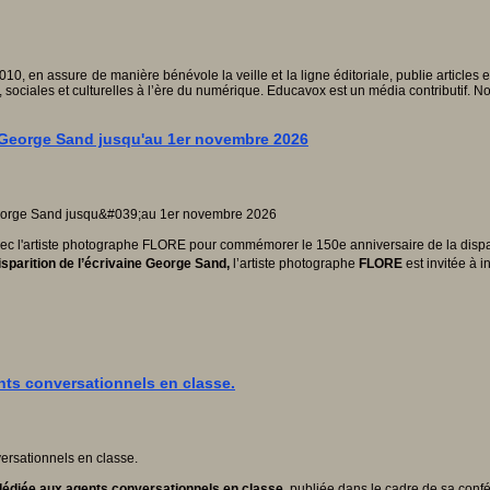
010, en assure de manière bénévole la veille et la ligne éditoriale, publie articles
, sociales et culturelles à l’ère du numérique. Educavox est un média contributif. N
 George Sand jusqu'au 1er novembre 2026
ec l'artiste photographe FLORE pour commémorer le 150e anniversaire de la dispa
isparition de l’écrivaine George Sand,
l’artiste photographe
FLORE
est invitée à 
nts conversationnels en classe.
édiée aux agents conversationnels en classe
, publiée dans le cadre de sa confé