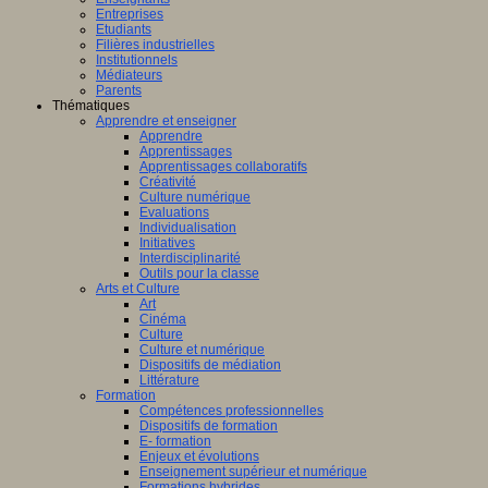
Entreprises
Etudiants
Filières industrielles
Institutionnels
Médiateurs
Parents
Thématiques
Apprendre et enseigner
Apprendre
Apprentissages
Apprentissages collaboratifs
Créativité
Culture numérique
Evaluations
Individualisation
Initiatives
Interdisciplinarité
Outils pour la classe
Arts et Culture
Art
Cinéma
Culture
Culture et numérique
Dispositifs de médiation
Littérature
Formation
Compétences professionnelles
Dispositifs de formation
E- formation
Enjeux et évolutions
Enseignement supérieur et numérique
Formations hybrides