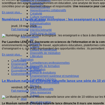
Apprendre et enseigner
scientifique des agents conversationnels en éducation, une analyse de leurs ap
Apprendre
concrètes pour un déploiement éthique et responsable.
Une ressource pour comp
Apprentissages
Apprentissages collaboratifs
En savoir plus...
Créativité
Culture numérique
Numérique à l’école et crise écologique : les enseignant·e·s fa
Evaluations
Individualisation
jeudi, 19 mars 2026
Initiatives
Fait marquant
Interdisciplinarité
Outils pour la classe
Arts et Culture
Art
Par Laureline LENEVEZ, Doctorante en sciences de l'information et de la c
Cinéma
environnements numériques de travail, applications éducatives, plateformes coll
Culture
d’enseignant·e·s, ces outils représentent des opportunités réelles : ils permettent 
Culture et numérique
Dispositifs de médiation
En savoir plus...
Littérature
Formation
Chercheurs
Compétences professionnelles
Enseignants
Dispositifs de formation
Pratiques numériques
E- formation
Ecosystème numérique
Enjeux et évolutions
Environnement
Enseignement supérieur et numérique
Formations hybrides
Le Muséum national d’Histoire naturelle lance une série de 10 v
Formation universitaire
Mooc’s
vendredi, 06 mars 2026
Outils collaboratifs
Fait marquant
Sites ressources
Tutorat
Jeux
Jeu et éducation
Le Muséum national d’Histoire naturelle lance dimanche 8 mars une nouvelle s