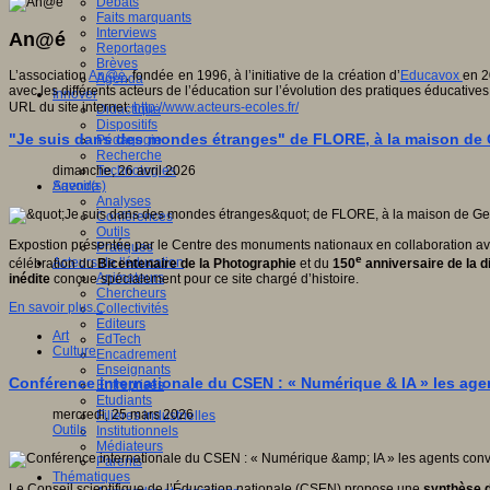
Débats
Faits marquants
Interviews
An@é
Reportages
Brèves
L’association
An@é
, fondée en 1996, à l’initiative de la création d’
Educavox
en 2
Agenda
avec les différents acteurs de l’éducation sur l’évolution des pratiques éducatives
Innover
URL du site internet:
http://www.acteurs-ecoles.fr/
Didactique
Dispositifs
"Je suis dans des mondes étranges" de FLORE, à la maison de
Pédagogie
Recherche
dimanche, 26 avril 2026
Technologies
Agenda
Savoir(s)
Analyses
Conférences
Outils
Expostion présentée par le Centre des monuments nationaux en collaboration av
Pratiques
e
Acteurs de l'éducation
célébration du
Bicentenaire de la Photographie
et du
150
anniversaire de la d
Animateurs
inédite
conçue spécialement pour ce site chargé d’histoire.
Chercheurs
En savoir plus...
Collectivités
Editeurs
Art
EdTech
Culture
Encadrement
Enseignants
Conférence internationale du CSEN : « Numérique & IA » les age
Entreprises
Etudiants
mercredi, 25 mars 2026
Filières industrielles
Outils
Institutionnels
Médiateurs
Parents
Thématiques
Le Conseil scientifique de l’Éducation nationale (CSEN) propose une
synthèse d