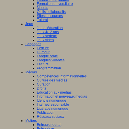
Formation universitaire
Mooc’s
Outils collaboratifs
Sites ressources
Tutorat
Jeux
Jeu et éducation
Jeux 4/12 ans
Jeux sérieux
Jeux vidéo
Langages
Ecriture
Humour
Langue orale
Langues vivantes
Lecture
Programmation
Médias
Compétences informationnelles
Culture des médias
Curation
Droits
Education aux médias
Information et nouveaux médias
Identité numérique
Internet responsable
Littératie numérique
Publication
Réseaux sociaux
Métiers
Entrepreneuriat
Entreprises