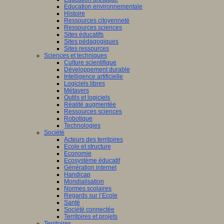
Education environnementale
Histoire
Ressources citoyenneté
Ressources sciences
Sites éducatifs
Sites pédagogiques
Sites ressources
Sciences et techniques
Culture scientifique
Développement durable
Intelligence artificielle
Logiciels libres
Métavers
Outils et logiciels
Réalité augmentée
Ressources sciences
Robotique
Technologies
Société
Acteurs des territoires
Ecole et structure
Economie
Ecosystème éducatif
Génération internet
Handicap
Mondialisation
Normes scolaires
Regards sur l’Ecole
Santé
Société connectée
Territoires et projets
Territoires