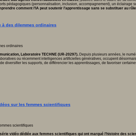
ports pédagogiques (personnalisation, inclusion, accompagnement), un éclairage s
rendre comment l’IA peut soutenir l’apprentissage sans se substituer au rôle 
ce à des dilemmes ordinaires
ommunication, Laboratoire TECHNE (UR-20297).
Depuis plusieurs années, le numéri
aboratives ou récemment intelligences artificielles génératives, occupent désorma
de diversifier les supports, de différencier les apprentissages, de favoriser certain
idéos sur les femmes scientifiques
érie vidéo dédiée aux femmes scientifiques qui ont marqué l’histoire des scie