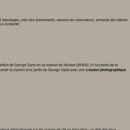
 et reportages, crée des événements, valorise les innovations, alimente des débats
ous contacter.
rition de George Sand en sa maison de Nohant (36400). A l’occasion de la
investir la maison et le jardin de George Sand avec une
création photographique
rence internationale sur les usages de l’IA en éducation : un état des lieux