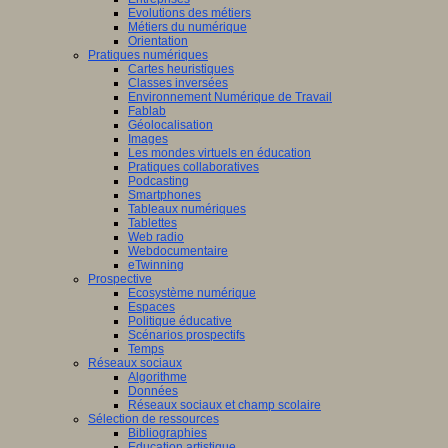
Evolutions des métiers
Métiers du numérique
Orientation
Pratiques numériques
Cartes heuristiques
Classes inversées
Environnement Numérique de Travail
Fablab
Géolocalisation
Images
Les mondes virtuels en éducation
Pratiques collaboratives
Podcasting
Smartphones
Tableaux numériques
Tablettes
Web radio
Webdocumentaire
eTwinning
Prospective
Ecosystème numérique
Espaces
Politique éducative
Scénarios prospectifs
Temps
Réseaux sociaux
Algorithme
Données
Réseaux sociaux et champ scolaire
Sélection de ressources
Bibliographies
Education artistique