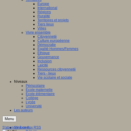
Europe
International
Régions
Ruralité
Territoires et projets
Tiers lieux
Villes
Vivre ensemble
Citoyenneté
Culture européenne
Démocratie
Egalité Hommes/Femmes
Ethique
Gouvernance
Inclusion
Laïcité
Ressources citoyenneté
Tiers - lieux
Vie scolaire et sociale
Niveaux
Périscolaire
Ecole maternelle
Ecole élémentaire
Collège
Lycée
Université
Les auteurs
Menu
S'abonner à ce flux RSS
S'informer