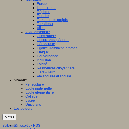
Europe
International
Régions
Ruralité
Territoires et projets
Tiers lieux
Villes
Vivre ensemble
Citoyenneté
Culture européenne
Démocratie
Egalité Hommes/Femmes
Ethique
Gouvernance
Inclusion
Laïcité
Ressources citoyenneté
Tiers - lieux
Vie scolaire et sociale
Niveaux
Périscolaire
Ecole maternelle
Ecole élémentaire
Collège
Lycée
Université
Les auteurs
Menu
S'abonner à ce flux RSS
S'informer