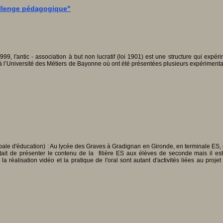
hallenge pédagogique"
l'antic - association à but non lucratif (loi 1901) est une structure qui expéri
8 à l’Université des Métiers de Bayonne où ont été présentées plusieurs expérimen
ipale d'éducation) : Au lycée des Graves à Gradignan en Gironde, en terminale ES, 
ait de présenter le contenu de la filière ES aux élèves de seconde mais il es
 la réalisation vidéo et la pratique de l'oral sont autant d'activités liées au pro