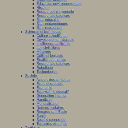
Education environnementale
Histoire
Ressources citoyenneté
Ressources sciences
Sites éducatifs
Sites pédagogiques
Sites ressources
Sciences et techniques
Culture scientifique
Développement durable
Intelligence artificielle
Logiciels libres
Métavers
Outils et logiciels
Réalité augmentée
Ressources sciences
Robotique
Technologies
Société
Acteurs des territoires
Ecole et structure
Economie
Ecosystème éducatif
Génération internet
Handicap
Mondialisation
Normes scolaires
Regards sur l’Ecole
Santé
Société connectée
Territoires et projets
Territoires