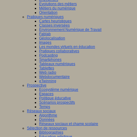
Evolutions des métiers
Métiers du numérique
Orientation
Pratiques numériques
Cartes heuristiques
Classes inversées
Environnement Numérique de Travail
Fablab
Géolocalisation
Images
Les mondes virtuels en éducation
Pratiques collaboratives
Podcasting
Smartphones
Tableaux numériques
Tablettes
Web radio
Webdocumentaire
eTwinning
Prospective
Ecosystème numérique
Espaces
Politique éducative
Scénarios prospectifs
Temps
Réseaux sociaux
Algorithme
Données
Réseaux sociaux et champ scolaire
Sélection de ressources
Bibliographies
Education artistique