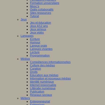
Formation universitaire
Mooc’s
Outils collaboratifs
Sites ressources
Tutorat
Jeux
Jeu et éducation
Jeux 4/12 ans
Jeux sérieux
Jeux vidéo
Langages
Ecriture
Humour
Langue orale
Langues vivantes
Lecture
Programmation
Médias
Compétences informationnelles
Culture des médias
Curation
Droits
Education aux médias
Information et nouveaux médias
Identité numérique
Internet responsable
Littératie numérique
Publication
Réseaux sociaux
Métiers
Entrepreneuriat
Entreprises