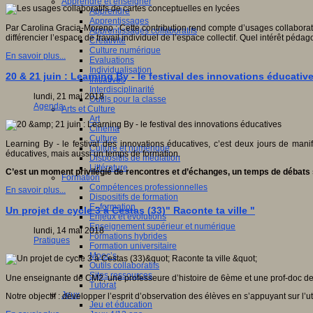
Apprendre et enseigner
Apprendre
Apprentissages
Par Carolina Gracia-Moreno : Cette contribution rend compte d’usages collaboratif
Apprentissages collaboratifs
différencier l’espace de travail individuel de l’espace collectif. Quel intérêt pé
Créativité
Culture numérique
En savoir plus...
Evaluations
Individualisation
20 & 21 juin : Learning By - le festival des innovations éducativ
Initiatives
Interdisciplinarité
lundi, 21 mai 2018
Outils pour la classe
Agenda
Arts et Culture
Art
Cinéma
Culture
Learning By - le festival des innovations éducatives, c’est deux jours de manif
Culture et numérique
éducatives, mais aussi un temps de formation.
Dispositifs de médiation
Littérature
C’est un moment privilégié de rencontres et d’échanges, un temps de débats s
Formation
Compétences professionnelles
En savoir plus...
Dispositifs de formation
E- formation
Un projet de cycle 3 à Cestas (33)" Raconte ta ville "
Enjeux et évolutions
Enseignement supérieur et numérique
lundi, 14 mai 2018
Formations hybrides
Pratiques
Formation universitaire
Mooc’s
Outils collaboratifs
Sites ressources
Une enseignante de CM2, une professeure d’histoire de 6ème et une prof-doc de C
Tutorat
Jeux
Notre objectif : développer l’esprit d’observation des élèves en s’appuyant sur l’u
Jeu et éducation