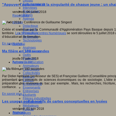
Débats
Faits marquants
"Appuyer l’autonomie et la singularité de chaque jeune : un c
Interviews
Reportages
vendredi, 06 juillet 2018
Brèves
Reportages
Agenda
Innover
Didactique
Dispositifs
Créée et soutenue par la Communauté d'Agglomération Pays Basque depuis 1999, 
Pédagogie
territoire.
Les 9èmes Rencontres Numériques
se sont déroulées le 5 juillet 201
Recherche
d’éducation et de formation.
Technologies
En savoir plus...
Savoir(s)
Analyses
Ma filière en 180 secondes
Conférences
Outils
Pratiques
jeudi, 07 juin 2018
Acteurs de l'éducation
Fait marquant
Animateurs
Chercheurs
Collectivités
Par Didier Ambialet (professeur de SES) et Françoise Guillem (Conseillère princ
Editeurs
présentant des concepts de sciences économiques ou de sociologie. L'idée ét
EdTech
préparation des révisions du bac par exemple.. Mais, les recherches, l'écriture,
Encadrement
confiance.
Enseignants
Entreprises
En savoir plus...
Etudiants
Filières industrielles
Les usages collaboratifs de cartes conceptuelles en lycées
Institutionnels
Médiateurs
vendredi, 01 juin 2018
Parents
Analyses
Thématiques