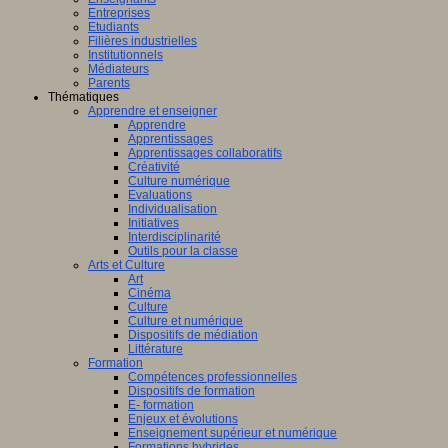
Entreprises
Etudiants
Filières industrielles
Institutionnels
Médiateurs
Parents
Thématiques
Apprendre et enseigner
Apprendre
Apprentissages
Apprentissages collaboratifs
Créativité
Culture numérique
Evaluations
Individualisation
Initiatives
Interdisciplinarité
Outils pour la classe
Arts et Culture
Art
Cinéma
Culture
Culture et numérique
Dispositifs de médiation
Littérature
Formation
Compétences professionnelles
Dispositifs de formation
E- formation
Enjeux et évolutions
Enseignement supérieur et numérique
Formations hybrides