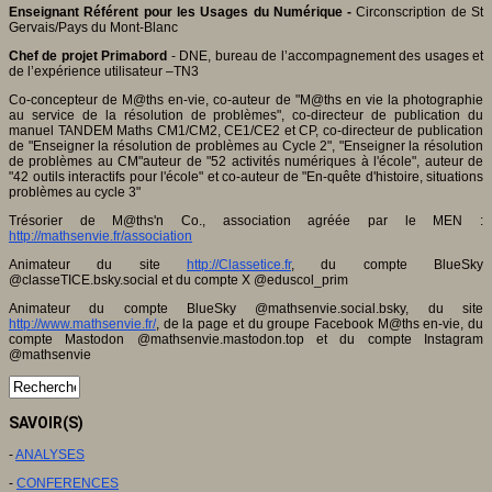
Enseignant Référent pour les Usages du Numérique -
Circonscription de St
Gervais/Pays du Mont-Blanc
Chef de projet Primabord
- DNE, bureau de l’accompagnement des usages et
de l’expérience utilisateur –TN3
Co-concepteur de M@ths en-vie, co-auteur de "M@ths en vie la photographie
au service de la résolution de problèmes", co-directeur de publication du
manuel TANDEM Maths CM1/CM2, CE1/CE2 et CP, co-directeur de publication
de "Enseigner la résolution de problèmes au Cycle 2", "Enseigner la résolution
de problèmes au CM"auteur de "52 activités numériques à l'école", auteur de
"42 outils interactifs pour l'école" et co-auteur de "En-quête d'histoire, situations
problèmes au cycle 3"
Trésorier de M@ths'n Co., association agréée par le MEN :
http://mathsenvie.fr/association
Animateur du site
http://Classetice.fr
, du compte BlueSky
@classeTICE.bsky.social et du compte X @eduscol_prim
Animateur du compte BlueSky @mathsenvie.social.bsky, du site
http://www.mathsenvie.fr/
, de la page et du groupe Facebook M@ths en-vie, du
compte Mastodon @mathsenvie.mastodon.top et du compte Instagram
@mathsenvie
SAVOIR(S)
-
ANALYSES
-
CONFERENCES