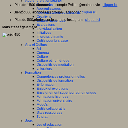
Apprendre et enseigner
Apprendre
Plus de 1500 abonnés au compte Twitter @mathsenvie :
cliquer ici
Apprentissages
Bientôt 800 abonnés au groupe Facebook :
cliquer ici
Apprentissages collaboratifs
Créativité
Plus de 500 photos sur le compte Instagram :
cliquer ici
Culture numérique
Evaluations
Mais c'est également...
Individualisation
Initiatives
Interdisciplinarité
Outils pour la classe
Arts et Culture
Art
Cinéma
Culture
Culture et numérique
Dispositifs de médiation
Littérature
Formation
Compétences professionnelles
Dispositifs de formation
E- formation
Enjeux et évolutions
Enseignement supérieur et numérique
Formations hybrides
Formation universitaire
Mooc’s
Outils collaboratifs
Sites ressources
Tutorat
Jeux
Jeu et éducation