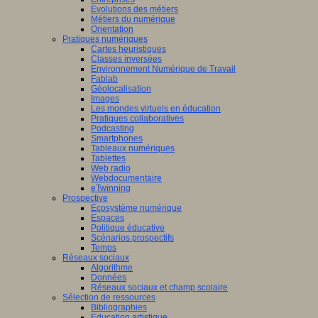
Evolutions des métiers
Métiers du numérique
Orientation
Pratiques numériques
Cartes heuristiques
Classes inversées
Environnement Numérique de Travail
Fablab
Géolocalisation
Images
Les mondes virtuels en éducation
Pratiques collaboratives
Podcasting
Smartphones
Tableaux numériques
Tablettes
Web radio
Webdocumentaire
eTwinning
Prospective
Ecosystème numérique
Espaces
Politique éducative
Scénarios prospectifs
Temps
Réseaux sociaux
Algorithme
Données
Réseaux sociaux et champ scolaire
Sélection de ressources
Bibliographies
Education artistique