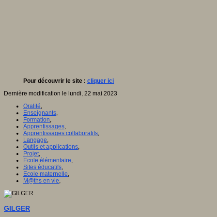
Pour découvrir le site :
cliquer ici
Dernière modification le lundi, 22 mai 2023
Oralité
,
Enseignants
,
Formation
,
Apprentissages
,
Apprentissages collaboratifs
,
Langage
,
Outils et applications
,
Projet
,
Ecole élémentaire
,
Sites éducatifs
,
Ecole maternelle
,
M@ths en vie
,
GILGER