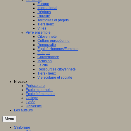
Europe
International
Régions
Ruralité
Territoires et projets
Tiers lieux
Villes
Vivre ensemble
Citoyenneté
Culture européenne
Démocratie
Egalité Hommes/Femmes
Ethique
Gouvernance
Inclusion
Laïcité
Ressources citoyenneté
Tiers - lieux
Vie scolaire et sociale
Niveaux
Périscolaire
Ecole maternelle
Ecole élémentaire
Collège
Lycée
Université
Les auteurs
Menu
S'informer