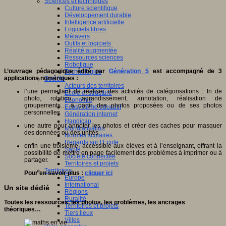
Sciences et techniques
Culture scientifique
Développement durable
Intelligence artificielle
Logiciels libres
Métavers
Outils et logiciels
Réalité augmentée
Ressources sciences
Robotique
L’ouvrage pédagogique édité par
Génération 5
est accompagné de 3
Technologies
applications numériques :
Société
Acteurs des territoires
l’une permettant de réaliser des activités de catégorisations : tri de
Ecole et structure
photo, rotation, agrandissement, annotation, réalisation de
Economie
groupements… à partir des photos proposées ou de ses photos
Ecosystème éducatif
personnelles
Génération internet
Handicap
une autre pour annoter les photos et créer des caches pour masquer
Mondialisation
des données ou des unités
Normes scolaires
Regards sur l’Ecole
enfin une troisième, accessible aux élèves et à l’enseignant, offrant la
Santé
possibilité de mettre en page facilement des problèmes à imprimer ou à
Société connectée
partager.
Territoires et projets
Territoires
Pour en savoir plus :
cliquer ici
Europe
International
Un site dédié
Régions
Ruralité
Toutes les ressources, les photos, les problèmes, les ancrages
Territoires et projets
théoriques…
Tiers lieux
Villes