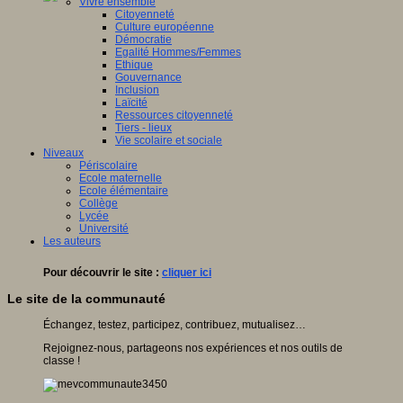
Vivre ensemble
Citoyenneté
Culture européenne
Démocratie
Egalité Hommes/Femmes
Ethique
Gouvernance
Inclusion
Laïcité
Ressources citoyenneté
Tiers - lieux
Vie scolaire et sociale
Niveaux
Périscolaire
Ecole maternelle
Ecole élémentaire
Collège
Lycée
Université
Les auteurs
Pour découvrir le site :
cliquer ici
Le site de la communauté
Échangez, testez, participez, contribuez, mutualisez…
Rejoignez-nous, partageons nos expériences et nos outils de
classe !