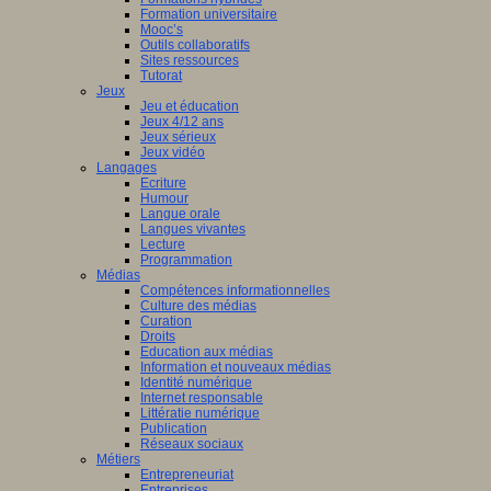
Formation universitaire
Mooc’s
Outils collaboratifs
Sites ressources
Tutorat
Jeux
Jeu et éducation
Jeux 4/12 ans
Jeux sérieux
Jeux vidéo
Langages
Ecriture
Humour
Langue orale
Langues vivantes
Lecture
Programmation
Médias
Compétences informationnelles
Culture des médias
Curation
Droits
Education aux médias
Information et nouveaux médias
Identité numérique
Internet responsable
Littératie numérique
Publication
Réseaux sociaux
Métiers
Entrepreneuriat
Entreprises