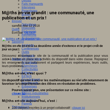
Débats
Faits marquants
Interviews
Reportages
M@ths en-vie grandit : une communauté, une
Brèves
publication et un prix !
Agenda
Innover
Didactique
samedi, Mai 12 2018
Dispositifs
Outils
Pédagogie
Écrit par
GILGER
Recherche
Technologies
Savoir(s)
Analyses
M@ths en-vie en est à sa deuxième année d'exitence et le projet croît de
Conférences
jour en jour...
Outils
Pratiques
Découvrez désormais le site de la communauté et la publication pour vous
Acteurs de l'éducation
aider à mettre en place les activités du dispositif dans votre classe. Rejoignez
Animateurs
les enseignants qui collaborent et partagent leurs expériences, leurs outils,
Chercheurs
leurs problèmes...
Collectivités
Editeurs
M@ths en-vie, c'est quoi ?
EdTech
Encadrement
Un dispositif qui vise à ancrer les mathématiques au réel afin notamment de
Enseignants
favoriser la compréhension des élèves en résolution de problèmes.
Entreprises
Etudiants
Pour en savoir plus, une présentation sur ce même site :
Filières industrielles
cliquer ici
Institutionnels
Médiateurs
M@ths en-vie aujourd'hui, c'est :
Parents
Thématiques
100 classes inscrites à un projet collaboratif :
cliquer ici