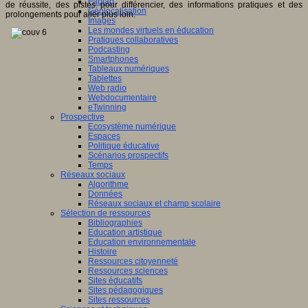
Fablab
de réussite, des pistes pour différencier, des informations pratiques et des
Géolocalisation
prolongements pour aller plus loin.
Images
Les mondes virtuels en éducation
Pratiques collaboratives
Podcasting
Smartphones
Tableaux numériques
Tablettes
Web radio
Webdocumentaire
eTwinning
Prospective
Ecosystème numérique
Espaces
Politique éducative
Scénarios prospectifs
Temps
Réseaux sociaux
Algorithme
Données
Réseaux sociaux et champ scolaire
Sélection de ressources
Bibliographies
Education artistique
Education environnementale
Histoire
Ressources citoyenneté
Ressources sciences
Sites éducatifs
Sites pédagogiques
Sites ressources