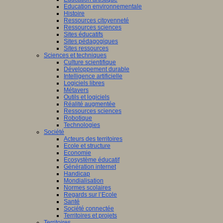
Education environnementale
Histoire
Ressources citoyenneté
Ressources sciences
Sites éducatifs
Sites pédagogiques
Sites ressources
Sciences et techniques
Culture scientifique
Développement durable
Intelligence artificielle
Logiciels libres
Métavers
Outils et logiciels
Réalité augmentée
Ressources sciences
Robotique
Technologies
Société
Acteurs des territoires
Ecole et structure
Economie
Ecosystème éducatif
Génération internet
Handicap
Mondialisation
Normes scolaires
Regards sur l’Ecole
Santé
Société connectée
Territoires et projets
Territoires