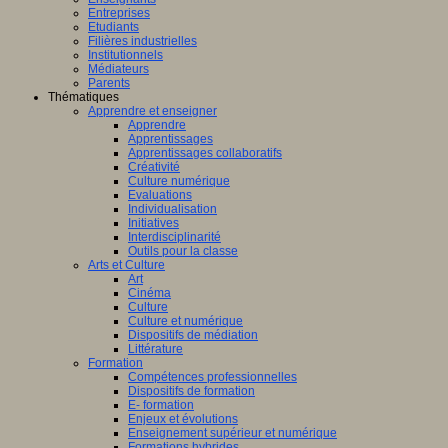
Entreprises
Etudiants
Filières industrielles
Institutionnels
Médiateurs
Parents
Thématiques
Apprendre et enseigner
Apprendre
Apprentissages
Apprentissages collaboratifs
Créativité
Culture numérique
Evaluations
Individualisation
Initiatives
Interdisciplinarité
Outils pour la classe
Arts et Culture
Art
Cinéma
Culture
Culture et numérique
Dispositifs de médiation
Littérature
Formation
Compétences professionnelles
Dispositifs de formation
E- formation
Enjeux et évolutions
Enseignement supérieur et numérique
Formations hybrides