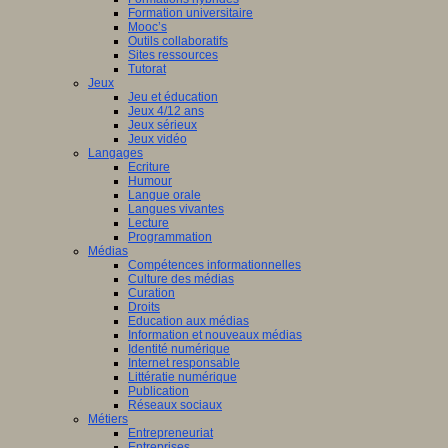
Formation universitaire
Mooc’s
Outils collaboratifs
Sites ressources
Tutorat
Jeux
Jeu et éducation
Jeux 4/12 ans
Jeux sérieux
Jeux vidéo
Langages
Ecriture
Humour
Langue orale
Langues vivantes
Lecture
Programmation
Médias
Compétences informationnelles
Culture des médias
Curation
Droits
Education aux médias
Information et nouveaux médias
Identité numérique
Internet responsable
Littératie numérique
Publication
Réseaux sociaux
Métiers
Entrepreneuriat
Entreprises