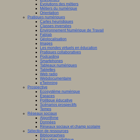
Evolutions des métiers
Métiers du numérique
Orientation
Pratiques numériques
Cartes heuristiques
Classes inversées
Environnement Numérique de Travail
Fablab
Géolocalisation
Images
Les mondes virtuels en éducation
Pratiques collaboratives
Podcasting
Smartphones
Tableaux numériques
Tablettes
Web radio
Webdocumentaire
eTwinning
Prospective
Ecosystème numérique
Espaces
Politique éducative
Scénarios prospectifs
Temps
Réseaux sociaux
Algorithme
Données
Réseaux sociaux et champ scolaire
Sélection de ressources
Bibliographies
Education artistique