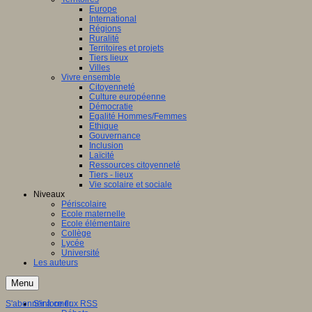
Europe
International
Régions
Ruralité
Territoires et projets
Tiers lieux
Villes
Vivre ensemble
Citoyenneté
Culture européenne
Démocratie
Egalité Hommes/Femmes
Ethique
Gouvernance
Inclusion
Laïcité
Ressources citoyenneté
Tiers - lieux
Vie scolaire et sociale
Niveaux
Périscolaire
Ecole maternelle
Ecole élémentaire
Collège
Lycée
Université
Les auteurs
Menu
S'abonner à ce flux RSS
S'informer