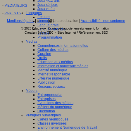
Jeux 4/12 ans
Jeux sérieux
-
MEDIATEURS
Jeux vidéo
Langages
-
PARENTS
Ecriture
Mentions légales
| contact[@]anae.education |
Accessibilité : non conforme
Humour
Langue orale
© 2023 Educavox, Ecole, pédagogie, enseignement, formation
Langues vivantes
Creation Sylvie CECI - Sites Internet / Référencement SEO
Lecture
Programmation
Médias
Compétences informationnelles
Culture des médias
Curation
Droits
Education aux médias
Information et nouveaux médias
Identité numérique
Internet responsable
Littératie numérique
Publication
Réseaux sociaux
Métiers
Entrepreneuriat
Entreprises
Evolutions des métiers
Métiers du numérique
Orientation
Pratiques numériques
Cartes heuristiques
Classes inversées
Environnement Numérique de Travail