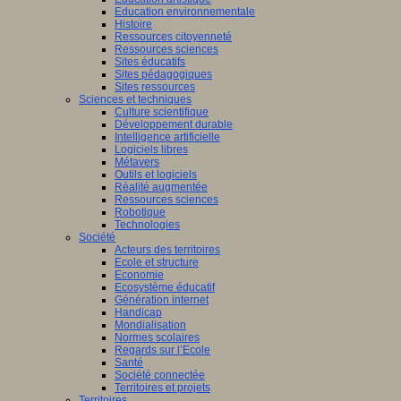
Education environnementale
Histoire
Ressources citoyenneté
Ressources sciences
Sites éducatifs
Sites pédagogiques
Sites ressources
Sciences et techniques
Culture scientifique
Développement durable
Intelligence artificielle
Logiciels libres
Métavers
Outils et logiciels
Réalité augmentée
Ressources sciences
Robotique
Technologies
Société
Acteurs des territoires
Ecole et structure
Economie
Ecosystème éducatif
Génération internet
Handicap
Mondialisation
Normes scolaires
Regards sur l’Ecole
Santé
Société connectée
Territoires et projets
Territoires