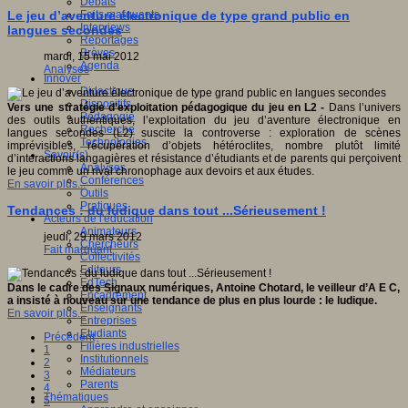
Débats
Faits marquants
Le jeu d’aventure électronique de type grand public en
Interviews
langues secondes
Reportages
Brèves
mardi, 15 mai 2012
Agenda
Analyses
Innover
Didactique
Dispositifs
Vers une stratégie d’exploitation pédagogique du jeu en L2 -
Dans l’univers
Pédagogie
des outils authentiques, l’exploitation du jeu d’aventure électronique en
Recherche
langues secondes (L2) suscite la controverse : exploration de scènes
Technologies
imprévisibles, récupération d’objets hétéroclites, nombre plutôt limité
Savoir(s)
d’interactions langagières et résistance d’étudiants et de parents qui perçoivent
Analyses
le jeu comme un rival chronophage aux devoirs et aux études.
Conférences
En savoir plus...
Outils
Pratiques
Tendances : du ludique dans tout ...Sérieusement !
Acteurs de l'éducation
Animateurs
jeudi, 29 mars 2012
Chercheurs
Fait marquant
Collectivités
Editeurs
EdTech
Dans le cadre des Signaux numériques, Antoine Chotard, le veilleur d’A E C,
Encadrement
a insisté à nouveau sur une tendance de plus en plus lourde : le ludique.
Enseignants
En savoir plus...
Entreprises
Etudiants
Précédent
Filières industrielles
1
Institutionnels
2
Médiateurs
3
Parents
4
Thématiques
5