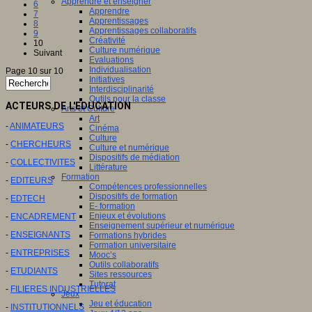
Apprendre et enseigner
6
Apprendre
7
Apprentissages
8
Apprentissages collaboratifs
9
Créativité
10
Culture numérique
Suivant
Evaluations
Individualisation
Page 10 sur 10
Initiatives
Interdisciplinarité
Outils pour la classe
ACTEURS DE L'EDUCATION
Arts et Culture
Art
-
ANIMATEURS
Cinéma
Culture
-
CHERCHEURS
Culture et numérique
Dispositifs de médiation
-
COLLECTIVITES
Littérature
Formation
-
EDITEURS
Compétences professionnelles
Dispositifs de formation
-
EDTECH
E- formation
Enjeux et évolutions
-
ENCADREMENT
Enseignement supérieur et numérique
-
ENSEIGNANTS
Formations hybrides
Formation universitaire
-
ENTREPRISES
Mooc’s
Outils collaboratifs
-
ETUDIANTS
Sites ressources
Tutorat
-
FILIERES INDUSTRIELLES
Jeux
Jeu et éducation
-
INSTITUTIONNELS