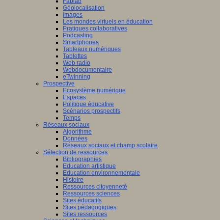
Fablab
Géolocalisation
Images
Les mondes virtuels en éducation
Pratiques collaboratives
Podcasting
Smartphones
Tableaux numériques
Tablettes
Web radio
Webdocumentaire
eTwinning
Prospective
Ecosystème numérique
Espaces
Politique éducative
Scénarios prospectifs
Temps
Réseaux sociaux
Algorithme
Données
Réseaux sociaux et champ scolaire
Sélection de ressources
Bibliographies
Education artistique
Education environnementale
Histoire
Ressources citoyenneté
Ressources sciences
Sites éducatifs
Sites pédagogiques
Sites ressources