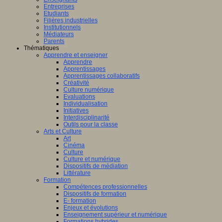
Entreprises
Etudiants
Filières industrielles
Institutionnels
Médiateurs
Parents
Thématiques
Apprendre et enseigner
Apprendre
Apprentissages
Apprentissages collaboratifs
Créativité
Culture numérique
Evaluations
Individualisation
Initiatives
Interdisciplinarité
Outils pour la classe
Arts et Culture
Art
Cinéma
Culture
Culture et numérique
Dispositifs de médiation
Littérature
Formation
Compétences professionnelles
Dispositifs de formation
E- formation
Enjeux et évolutions
Enseignement supérieur et numérique
Formations hybrides