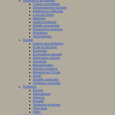
Sciences et techniques
Culture scientifique
Développement durable
Intelligence artificielle
Logiciels libres
Métavers
Outils et logiciels
Réalité augmentée
Ressources sciences
Robotique
Technologies
Société
Acteurs des territoires
Ecole et structure
Economie
Ecosystème éducatif
Génération internet
Handicap
Mondialisation
Normes scolaires
Regards sur l’Ecole
Santé
Société connectée
Territoires et projets
Territoires
Europe
International
Régions
Ruralité
Territoires et projets
Tiers lieux
Villes