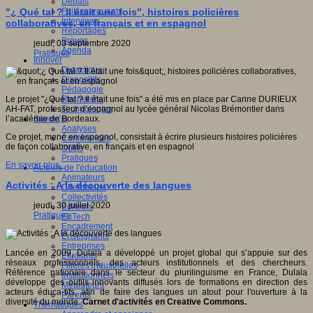
Débats
Faits marquants
"¿ Qué tal ? Il était une fois", histoires policières
Interviews
collaboratives, en français et en espagnol
Reportages
Brèves
jeudi, 03 septembre 2020
Agenda
Pratiques
Innover
Didactique
Dispositifs
Pédagogie
Recherche
Le projet "¿Qué tal ? Il était une fois" a été mis en place par Carine DURIEUX
Technologies
AH-FAT, professeur d’espagnol au lycée général Nicolas Brémontier dans
Savoir(s)
l’académie de Bordeaux.
Analyses
Ce projet, mené en espagnol, consistait à écrire plusieurs histoires policières
Conférences
de façon collaborative, en français et en espagnol
Outils
Pratiques
En savoir plus...
Acteurs de l'éducation
Animateurs
Activités : A la découverte des langues
Chercheurs
Collectivités
jeudi, 30 juillet 2020
Editeurs
Pratiques
EdTech
Encadrement
Enseignants
Entreprises
Lancée en 2009, Dulala a développé un projet global qui s’appuie sur des
Etudiants
réseaux professionnels, des acteurs institutionnels et des chercheurs.
Filières industrielles
Référence nationale dans le secteur du plurilinguisme en France, Dulala
Institutionnels
développe des outils innovants diffusés lors de formations en direction des
Médiateurs
acteurs éduca-tifs, afin de faire des langues un atout pour l'ouverture à la
Parents
diversité du monde.
Carnet d'activités en Creative Commons.
Thématiques