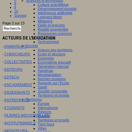
Sciences et techniques
8
Culture scientifique
9
Développement durable
10
Intelligence artificielle
Suivant
Logiciels libres
Métavers
Page 3 sur 15
Outils et logiciels
Réalité augmentée
Ressources sciences
ACTEURS DE L'EDUCATION
Robotique
Technologies
Société
-
ANIMATEURS
Acteurs des territoires
-
CHERCHEURS
Ecole et structure
Economie
-
COLLECTIVITES
Ecosystème éducatif
Génération internet
-
EDITEURS
Handicap
Mondialisation
-
EDTECH
Normes scolaires
Regards sur l’Ecole
-
ENCADREMENT
Santé
Société connectée
-
ENSEIGNANTS
Territoires et projets
Territoires
-
ENTREPRISES
Europe
-
ETUDIANTS
International
Régions
-
FILIERES INDUSTRIELLES
Ruralité
Territoires et projets
-
INSTITUTIONNELS
Tiers lieux
Villes
-
MEDIATEURS