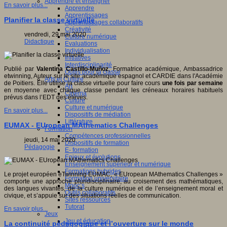
Apprendre et enseigner
En savoir plus...
Apprendre
Apprentissages
Planifier la classe virtuelle
Apprentissages collaboratifs
Créativité
vendredi, 29 mai 2020
Culture numérique
Didactique
Evaluations
Individualisation
Initiatives
Interdisciplinarité
Publié par
Valentina Castillo-Muñoz
, Formatrice académique, Ambassadrice
Outils pour la classe
etwinning, Auteur sur le site académique espagnol et CARDIE dans l'Académie
Arts et Culture
de Poitiers. Elle utilise la classe virtuelle pour faire cours
une fois par semaine
Art
en moyenne avec chaque classe pendant les créneaux horaires habituels
Cinéma
prévus dans l’EDT des élèves.
Culture
Culture et numérique
En savoir plus...
Dispositifs de médiation
Littérature
EUMAX - EUropean MAthematics Challenges
Formation
Compétences professionnelles
jeudi, 14 mai 2020
Dispositifs de formation
Pédagogie
E- formation
Enjeux et évolutions
Enseignement supérieur et numérique
Formations hybrides
Le projet européen eTwinning EUMAC, « EUropean MAthematics Challenges »
Formation universitaire
comporte une approche pluridisciplinaire, au croisement des mathématiques,
Mooc’s
des langues vivantes, de la culture numérique et de l’enseignement moral et
Outils collaboratifs
civique, et s’appuie sur des situations réelles de communication.
Sites ressources
Tutorat
En savoir plus...
Jeux
Jeu et éducation
La continuité pédagogique et l’ouverture sur le monde