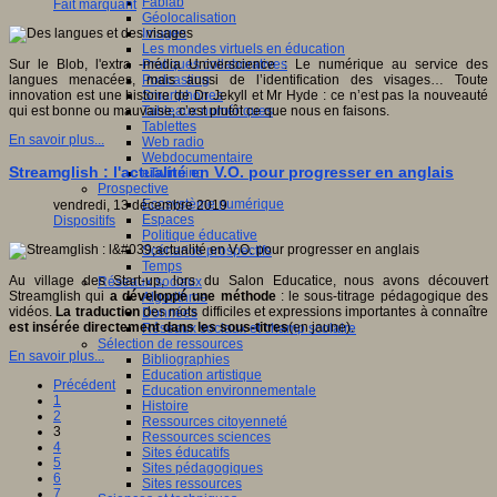
Fablab
Fait marquant
Géolocalisation
Images
Les mondes virtuels en éducation
Pratiques collaboratives
Sur le Blob, l'extra -média Universcience : Le numérique au service des
Podcasting
langues menacées, mais aussi de l’identification des visages… Toute
Smartphones
innovation est une histoire de Dr Jekyll et Mr Hyde : ce n’est pas la nouveauté
Tableaux numériques
qui est bonne ou mauvaise, c’est plutôt ce que nous en faisons.
Tablettes
En savoir plus...
Web radio
Webdocumentaire
Streamglish : l'actualité en V.O. pour progresser en anglais
eTwinning
Prospective
Ecosystème numérique
vendredi, 13 décembre 2019
Espaces
Dispositifs
Politique éducative
Scénarios prospectifs
Temps
Au village des Start-up, lors du Salon Educatice, nous avons découvert
Réseaux sociaux
Streamglish qui
a développé une méthode
: le sous-titrage pédagogique des
Algorithme
vidéos.
La traduction
des mots difficiles et expressions importantes à connaître
Données
est insérée directement dans les sous-titres
(en jaune).
Réseaux sociaux et champ scolaire
Sélection de ressources
En savoir plus...
Bibliographies
Education artistique
Précédent
Education environnementale
1
Histoire
2
Ressources citoyenneté
3
Ressources sciences
4
Sites éducatifs
5
Sites pédagogiques
6
Sites ressources
7