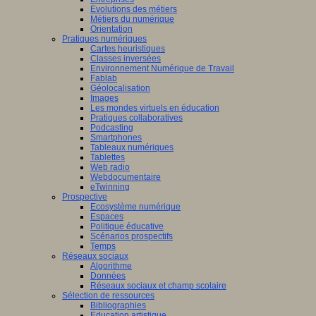
Evolutions des métiers
Métiers du numérique
Orientation
Pratiques numériques
Cartes heuristiques
Classes inversées
Environnement Numérique de Travail
Fablab
Géolocalisation
Images
Les mondes virtuels en éducation
Pratiques collaboratives
Podcasting
Smartphones
Tableaux numériques
Tablettes
Web radio
Webdocumentaire
eTwinning
Prospective
Ecosystème numérique
Espaces
Politique éducative
Scénarios prospectifs
Temps
Réseaux sociaux
Algorithme
Données
Réseaux sociaux et champ scolaire
Sélection de ressources
Bibliographies
Education artistique