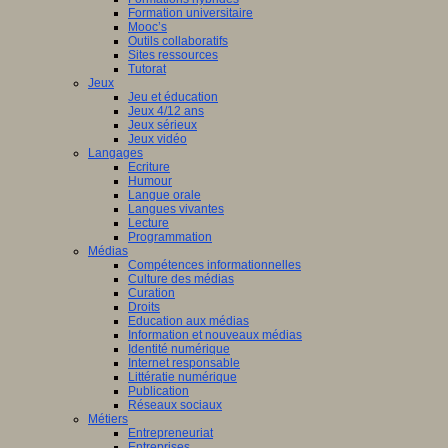
Formation universitaire
Mooc’s
Outils collaboratifs
Sites ressources
Tutorat
Jeux
Jeu et éducation
Jeux 4/12 ans
Jeux sérieux
Jeux vidéo
Langages
Ecriture
Humour
Langue orale
Langues vivantes
Lecture
Programmation
Médias
Compétences informationnelles
Culture des médias
Curation
Droits
Education aux médias
Information et nouveaux médias
Identité numérique
Internet responsable
Littératie numérique
Publication
Réseaux sociaux
Métiers
Entrepreneuriat
Entreprises