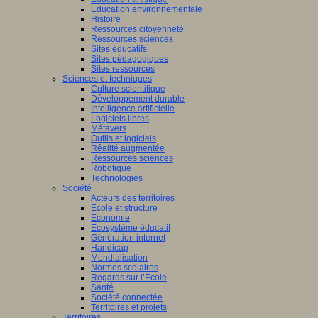
Education environnementale
Histoire
Ressources citoyenneté
Ressources sciences
Sites éducatifs
Sites pédagogiques
Sites ressources
Sciences et techniques
Culture scientifique
Développement durable
Intelligence artificielle
Logiciels libres
Métavers
Outils et logiciels
Réalité augmentée
Ressources sciences
Robotique
Technologies
Société
Acteurs des territoires
Ecole et structure
Economie
Ecosystème éducatif
Génération internet
Handicap
Mondialisation
Normes scolaires
Regards sur l’Ecole
Santé
Société connectée
Territoires et projets
Territoires