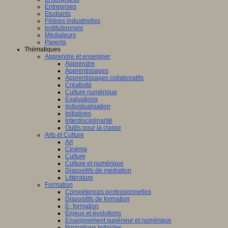
Entreprises
Etudiants
Filières industrielles
Institutionnels
Médiateurs
Parents
Thématiques
Apprendre et enseigner
Apprendre
Apprentissages
Apprentissages collaboratifs
Créativité
Culture numérique
Evaluations
Individualisation
Initiatives
Interdisciplinarité
Outils pour la classe
Arts et Culture
Art
Cinéma
Culture
Culture et numérique
Dispositifs de médiation
Littérature
Formation
Compétences professionnelles
Dispositifs de formation
E- formation
Enjeux et évolutions
Enseignement supérieur et numérique
Formations hybrides