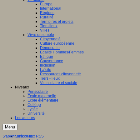
Europe
International
Régions
Ruralité
Territoires et projets
Tiers lieux
Villes
Vivre ensemble
Citoyenneté
Culture européenne
Démocratie
Egalité Hommes/Femmes
Ethique
Gouvernance
Inclusion
Laïcité
Ressources citoyenneté
Tiers - lieux
Vie scolaire et sociale
Niveaux
Périscolaire
Ecole maternelle
Ecole élémentaire
Collège
Lycée
Université
Les auteurs
Menu
S'abonner à ce flux RSS
S'informer