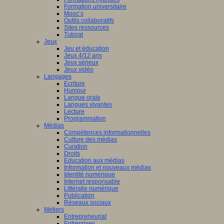
Formation universitaire
Mooc’s
Outils collaboratifs
Sites ressources
Tutorat
Jeux
Jeu et éducation
Jeux 4/12 ans
Jeux sérieux
Jeux vidéo
Langages
Ecriture
Humour
Langue orale
Langues vivantes
Lecture
Programmation
Médias
Compétences informationnelles
Culture des médias
Curation
Droits
Education aux médias
Information et nouveaux médias
Identité numérique
Internet responsable
Littératie numérique
Publication
Réseaux sociaux
Métiers
Entrepreneuriat
Entreprises