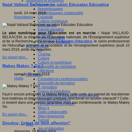
Apprendre et enseigner
Najat Vallaud Belkacem au salon Educatec Educatice
Apprendre
Apprentissages
Apprentissages collaboratifs
lundi, 14 mars 2016
Créativité
Reportages
Culture numérique
Evaluations
Individualisation
Le plan numérique pour l'Education est en marche :
Najat VALLAUD-
Initiatives
BELKACEM, la ministre de l'Éducation nationale, de l'Enseignement supérieur
Interdisciplinarité
et de la Recherche, s'est rendue à
Educatec-Educatice
, le salon professionnel
Outils pour la classe
de l'éducation primaire et secondaire et de l'enseignement supérieur, jeudi 10
Arts et Culture
mars 2016, porte de Versailles.
Art
Cinéma
En savoir plus...
Culture
Culture et numérique
Makey Makey ? Go !
Dispositifs de médiation
Littérature
samedi, 05 mars 2016
Formation
Outils
Compétences professionnelles
Dispositifs de formation
E- formation
Enjeux et évolutions
Faut-il encore présenter la Makey Makey, cette carte qui permet de transformer
Enseignement supérieur et numérique
tout matériau et object pouvant conduire l'électricité en bouton interactif ? Celle-
Formations hybrides
ci revient dans une version simplifiée mais pas inintéressante, le Makey Makey
Formation universitaire
Go.
Mooc’s
Outils collaboratifs
En savoir plus...
Sites ressources
Tutorat
Doudou, l'objet de mon affection"
Jeux
Jeu et éducation
dimanche, 28 février 2016