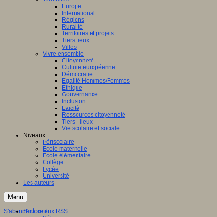
Europe
International
Régions
Ruralité
Territoires et projets
Tiers lieux
Villes
Vivre ensemble
Citoyenneté
Culture européenne
Démocratie
Egalité Hommes/Femmes
Ethique
Gouvernance
Inclusion
Laïcité
Ressources citoyenneté
Tiers - lieux
Vie scolaire et sociale
Niveaux
Périscolaire
Ecole maternelle
Ecole élémentaire
Collège
Lycée
Université
Les auteurs
Menu
S'abonner à ce flux RSS
S'informer