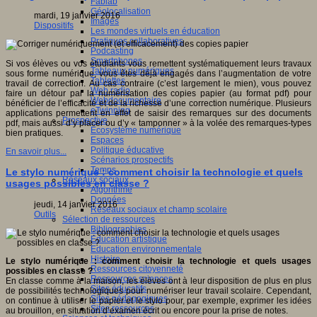
Fablab
Géolocalisation
mardi, 19 janvier 2016
Images
Dispositifs
Les mondes virtuels en éducation
Pratiques collaboratives
Podcasting
Smartphones
Si vos élèves ou vos étudiants vous remettent systématiquement leurs travaux
Tableaux numériques
sous forme numérique, vous êtes déjà engagés dans l’augmentation de votre
Tablettes
travail de correction. Au cas contraire (c’est largement le mien), vous pouvez
Web radio
faire un détour par la numérisation des copies papier (au format pdf) pour
Webdocumentaire
bénéficier de l’efficacité et de la richesse d’une correction numérique. Plusieurs
eTwinning
applications permettent en effet de saisir des remarques sur des documents
Prospective
pdf, mais aussi d’y placer ou d’y « tamponner » à la volée des remarques-types
Ecosystème numérique
bien pratiques.
Espaces
Politique éducative
En savoir plus...
Scénarios prospectifs
Temps
Le stylo numérique : comment choisir la technologie et quels
Réseaux sociaux
usages possibles en classe ?
Algorithme
Données
jeudi, 14 janvier 2016
Réseaux sociaux et champ scolaire
Outils
Sélection de ressources
Bibliographies
Education artistique
Education environnementale
Histoire
Le stylo numérique : comment choisir la technologie et quels usages
Ressources citoyenneté
possibles en classe ?
Ressources sciences
En classe comme à la maison, les élèves ont à leur disposition de plus en plus
Sites éducatifs
de possibilités technologiques pour numériser leur travail scolaire. Cependant,
Sites pédagogiques
on continue à utiliser le papier et le stylo pour, par exemple, exprimer les idées
Sites ressources
au brouillon, en situation d’examen écrit ou encore pour la prise de notes.