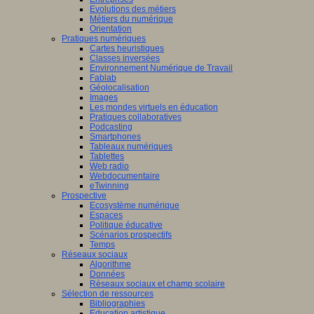
Evolutions des métiers
Métiers du numérique
Orientation
Pratiques numériques
Cartes heuristiques
Classes inversées
Environnement Numérique de Travail
Fablab
Géolocalisation
Images
Les mondes virtuels en éducation
Pratiques collaboratives
Podcasting
Smartphones
Tableaux numériques
Tablettes
Web radio
Webdocumentaire
eTwinning
Prospective
Ecosystème numérique
Espaces
Politique éducative
Scénarios prospectifs
Temps
Réseaux sociaux
Algorithme
Données
Réseaux sociaux et champ scolaire
Sélection de ressources
Bibliographies
Education artistique