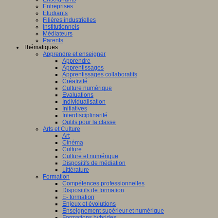
Entreprises
Etudiants
Filières industrielles
Institutionnels
Médiateurs
Parents
Thématiques
Apprendre et enseigner
Apprendre
Apprentissages
Apprentissages collaboratifs
Créativité
Culture numérique
Evaluations
Individualisation
Initiatives
Interdisciplinarité
Outils pour la classe
Arts et Culture
Art
Cinéma
Culture
Culture et numérique
Dispositifs de médiation
Littérature
Formation
Compétences professionnelles
Dispositifs de formation
E- formation
Enjeux et évolutions
Enseignement supérieur et numérique
Formations hybrides