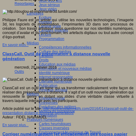
Jeux 4/12 ans
Reportages
Jeux sérieux
Jeux vidéo
Langages
Ecriture
Philippe Faure est un artiste qui utilise les nouvelles technologies, l’imagerie
Humour
3d, les logiciels de modélisation, l’imprimantes 3D dans son processus de
Langue orale
création. Son travail artistique nous questionne sur nos identités numériques,
Langues vivantes
concept d’avatar et du post-humain, les artefacts digitaux ou tout autre concept
Lecture
d’égo-portrait.
Programmation
Médias
En savoir plus...
Compétences informationnelles
Culture des médias
ClassCall. Outil de présentation à distance nouvelle
Curation
génération
Droits
Education aux médias
mercredi, 20 janvier 2016
Information et nouveaux médias
Outils
Identité numérique
Internet responsable
Littératie numérique
Publication
ClassCall est un outil en ligne qui va transformer radicalement votre façon de
Réseaux sociaux
réaliser des présentations à distance. Il s’agit d’un outil nouvelle génération qui
Métiers
renouvelle le genre en dotant vos slides d’une véritable classe virtuelle à
Entrepreneuriat
travers laquelle interagir avec les participants.
Entreprises
Evolutions des métiers
Article publié sur le site :
http://outilscollaboratifs.com/2016/01/classcall-outil-de-
Métiers du numérique
presentation-distance-nouvelle-generation/
Orientation
Auteur : FIDEL NAVAMUEL
Pratiques numériques
Cartes heuristiques
En savoir plus...
Classes inversées
Environnement Numérique de Travail
Corriger numériquement (et efficacement) des copies papier