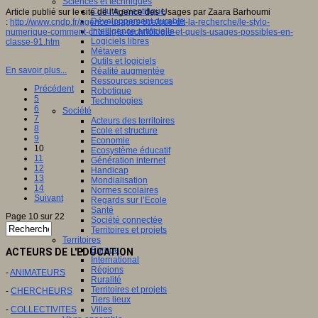
Sciences et techniques
Culture scientifique
Article publié sur le site de l'Agence des Usages par Zaara Barhoumi
Développement durable
:
http://www.cndp.fr/agence-usages-tice/que-dit-la-recherche/le-stylo-
Intelligence artificielle
numerique-comment-choisir-la-technologie-et-quels-usages-possibles-en-
Logiciels libres
classe-91.htm
Métavers
Outils et logiciels
En savoir plus...
Réalité augmentée
Ressources sciences
Précédent
Robotique
5
Technologies
6
Société
7
Acteurs des territoires
8
Ecole et structure
9
Economie
10
Ecosystème éducatif
11
Génération internet
12
Handicap
13
Mondialisation
14
Normes scolaires
Suivant
Regards sur l’Ecole
Santé
Page 10 sur 22
Société connectée
Territoires et projets
Territoires
Europe
ACTEURS DE L'EDUCATION
International
Régions
-
ANIMATEURS
Ruralité
Territoires et projets
-
CHERCHEURS
Tiers lieux
-
COLLECTIVITES
Villes