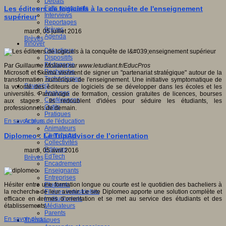
Débats
Faits marquants
Les éditeurs de logiciels à la conquête de l'enseignement
Interviews
supérieur
Reportages
Brèves
mardi, 05 juillet 2016
Agenda
Brèves
Innover
Didactique
Dispositifs
Pédagogie
Par
Guillaume Mollaret sur www.letudiant.fr/EducPros
Recherche
Microsoft et Skema viennent de signer un "partenariat stratégique" autour de la
Technologies
transformation numérique de l'enseignement. Une initiative symptomatique de
Savoir(s)
la volonté des éditeurs de logiciels de se développer dans les écoles et les
Analyses
universités. Parrainage de formation, cession gratuites de licences, bourses
Conférences
aux stages... Ils redoublent d'idées pour séduire les étudiants, les
Outils
professionnels de demain.
Pratiques
Acteurs de l'éducation
En savoir plus...
Animateurs
Chercheurs
Diplomeo : Le TripAdvisor de l’orientation
Collectivités
Editeurs
mardi, 05 avril 2016
EdTech
Brèves
Encadrement
Enseignants
Entreprises
Etudiants
Hésiter entre une formation longue ou courte est le quotidien des bacheliers à
Filières industrielles
la recherche de leur avenir. Le site Diplomeo apporte une solution complète et
Institutionnels
efficace en termes d’orientation et se met au service des étudiants et des
Médiateurs
établissements.
Parents
En savoir plus...
Thématiques