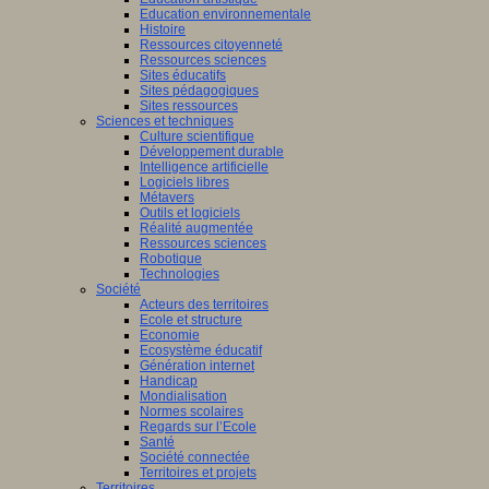
Education environnementale
Histoire
Ressources citoyenneté
Ressources sciences
Sites éducatifs
Sites pédagogiques
Sites ressources
Sciences et techniques
Culture scientifique
Développement durable
Intelligence artificielle
Logiciels libres
Métavers
Outils et logiciels
Réalité augmentée
Ressources sciences
Robotique
Technologies
Société
Acteurs des territoires
Ecole et structure
Economie
Ecosystème éducatif
Génération internet
Handicap
Mondialisation
Normes scolaires
Regards sur l’Ecole
Santé
Société connectée
Territoires et projets
Territoires