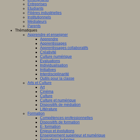
Entreprises
Etudiants
Filières industrielles
Institutionnels
Médiateurs
Parents
Thématiques
Apprendre et enseigner
Apprendre
Apprentissages
Apprentissages collaboratifs
Créativité
Culture numérique
Evaluations
Individualisation
Initiatives
Interdisciplinarité
Outils pour la classe
Arts et Culture
Art
Cinéma
Culture
Culture et numérique
Dispositifs de médiation
Littérature
Formation
Compétences professionnelles
Dispositifs de formation
E- formation
Enjeux et évolutions
Enseignement supérieur et numérique
Formations hybrides