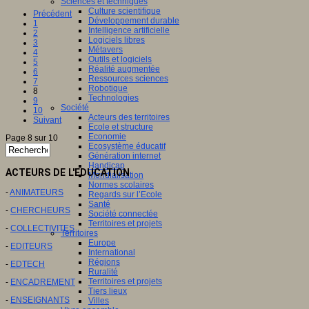
Sciences et techniques
Culture scientifique
Précédent
Développement durable
1
Intelligence artificielle
2
Logiciels libres
3
Métavers
4
Outils et logiciels
5
Réalité augmentée
6
Ressources sciences
7
Robotique
8
Technologies
9
Société
10
Acteurs des territoires
Suivant
Ecole et structure
Economie
Page 8 sur 10
Ecosystème éducatif
Génération internet
Handicap
ACTEURS DE L'EDUCATION
Mondialisation
Normes scolaires
-
ANIMATEURS
Regards sur l’Ecole
Santé
-
CHERCHEURS
Société connectée
Territoires et projets
-
COLLECTIVITES
Territoires
Europe
-
EDITEURS
International
Régions
-
EDTECH
Ruralité
Territoires et projets
-
ENCADREMENT
Tiers lieux
-
ENSEIGNANTS
Villes