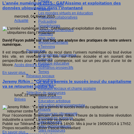
Fablab
L’année numérique 2015 : GAFAissimo et exploitation des
Géolocalisation
données ubiquitaires dans l’instantané
Images
Les mondes virtuels en éducation
mercredi, 04 février 2015
Pratiques collaboratives
Actualité
Podcasting
Smartphones
Tableaux numériques
Tablettes
Web radio
David Fayon publie sur son bog une analyse des pratiques de notre univers
Webdocumentaire
numérique.
eTwinning
Prospective
Il est important de prendre du recul dans l’univers numérique où tout évolue
Ecosystème numérique
très vite, en revenant à la fois sur l’année écoulée et en ouvrant des
Espaces
perspectives pour l’année qui commence, soit sur un peu plus d’une loi de
Politique éducative
Moore.
Accès direct à l'article
.
Scénarios prospectifs
Temps
En savoir plus...
Réseaux sociaux
Algorithme
Jeremy Rifkin : “Ce qui a permis le succès inouï du capitalisme
Données
va se retourner contre lui”
Réseaux sociaux et champ scolaire
Sélection de ressources
lundi, 22 septembre 2014
Bibliographies
Brèves
Education artistique
Education environnementale
Histoire
Ressources citoyenneté
Pour l’économiste américain Jeremy Rifkin, l’heure de la troisième révolution
Ressources sciences
industrielle a sonné. La société va devoir s’adapter.
Sites éducatifs
Publié sur Télérama le 18/09/2014 à 14h00- Mis à jour le 19/09/2014 à 17h52.
Sites pédagogiques
Propos recueillis par Olivier Pascal-Moussellard
Sites ressources
En savoir plus...