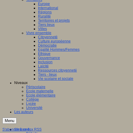
Europe
International
Régions
Ruralité
Territoires et projets
Tiers lieux
Villes
Vivre ensemble
Citoyenneté
Culture européenne
Démocratie
Egalité Hommes/Femmes
Ethique
Gouvernance
Inclusion
Laïcité
Ressources citoyenneté
Tiers - lieux
Vie scolaire et sociale
Niveaux
Périscolaire
Ecole maternelle
Ecole élémentaire
Collège
Lycée
Université
Les auteurs
Menu
S'abonner à ce flux RSS
S'informer