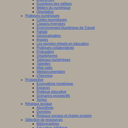
Evolutions des métiers
Métiers du numérique
Orientation
Pratiques numériques
Cartes heuristiques
Classes inversées
Environnement Numérique de Travail
Fablab
Géolocalisation
Images
Les mondes virtuels en éducation
Pratiques collaboratives
Podcasting
Smartphones
Tableaux numériques
Tablettes
Web radio
Webdocumentaire
eTwinning
Prospective
Ecosystème numérique
Espaces
Politique éducative
Scénarios prospectifs
Temps
Réseaux sociaux
Algorithme
Données
Réseaux sociaux et champ scolaire
Sélection de ressources
Bibliographies
Education artistique