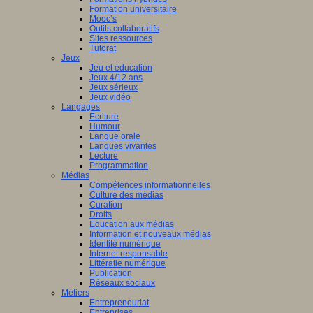
Formation universitaire
Mooc’s
Outils collaboratifs
Sites ressources
Tutorat
Jeux
Jeu et éducation
Jeux 4/12 ans
Jeux sérieux
Jeux vidéo
Langages
Ecriture
Humour
Langue orale
Langues vivantes
Lecture
Programmation
Médias
Compétences informationnelles
Culture des médias
Curation
Droits
Education aux médias
Information et nouveaux médias
Identité numérique
Internet responsable
Littératie numérique
Publication
Réseaux sociaux
Métiers
Entrepreneuriat
Entreprises