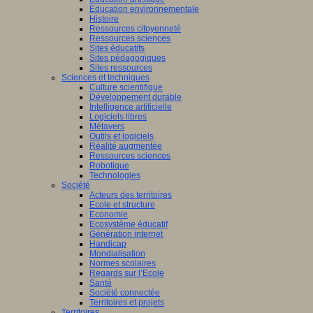
Education environnementale
Histoire
Ressources citoyenneté
Ressources sciences
Sites éducatifs
Sites pédagogiques
Sites ressources
Sciences et techniques
Culture scientifique
Développement durable
Intelligence artificielle
Logiciels libres
Métavers
Outils et logiciels
Réalité augmentée
Ressources sciences
Robotique
Technologies
Société
Acteurs des territoires
Ecole et structure
Economie
Ecosystème éducatif
Génération internet
Handicap
Mondialisation
Normes scolaires
Regards sur l’Ecole
Santé
Société connectée
Territoires et projets
Territoires