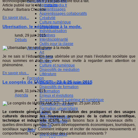
Apprendre et enseigner
technologiquement, on n’y est pas encore tout à fait.
Apprendre
Article publié sur le site :
meta-media.fr
Apprentissages
Auteur : Barbara Chazelle
Apprentissages collaboratifs
En savoir plus...
Créativité
Culture numérique
Uberisation, le néologisme à la mode.
Evaluations
Individualisation
Initiatives
lundi, 29 juin 2015
Interdisciplinarité
Débats
Outils pour la classe
Arts et Culture
Art
Je ne sais si l’éducation sera ubérisée un jour mais l’évolution sociétale que
Cinéma
nous sommes en train de vivre nous invite à regarder avec attention ce
Culture
phénomène.
Culture et numérique
Dispositifs de médiation
En savoir plus...
Littérature
Formation
Le congrès de l'AMCSTI - 23 & 25 juin 2015
Compétences professionnelles
Dispositifs de formation
jeudi, 11 juin 2015
E- formation
Agenda
Enjeux et évolutions
Enseignement supérieur et numérique
Formations hybrides
Formation universitaire
Le contexte général ainsi que l’évolution des pratiques et des usages
Mooc’s
culturels dessinent les nouveaux paysages de la culture scientifique,
Outils collaboratifs
technique et industrielle (CSTI).
Nous faisons face à de nouveaux défis :
Sites ressources
quelles directions prendre ? Quels développements économiques, touristiques,
Tutorat
sociétaux susciter ? Comment intégrer et inciter de nouveaux mouvements et
Jeux
comportements ? Comment créer des partenariats innovants ?
Jeu et éducation