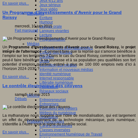
Jeux 4/12 ans
En savoir plus...
Jeux sérieux
Jeux vidéo
Un Programme d’Investissements d’Avenir pour le Grand
Langages
Roissy
Ecriture
Humour
mercredi, 10 juin 2015
Langue orale
Fait marquant
Langues vivantes
Lecture
Programmation
Médias
Un
Programme d’Investissements d’Avenir
pour le
Grand Roissy,
le
projet
Compétences informationnelles
intégré de l’alternance -
Comment faire que la reprise qui s’amorce bénéficie à
Culture des médias
l’emploi sur les territoires ? Dans le cas du Grand Roissy, comment ce territoire
Curation
peut-il faire bénéficier à sa jeunesse et à sa population peu qualifiées son fort
Droits
potentiel d’emplois qualifiés, estimé à plus de 100 000 emplois nets d’ici à
Education aux médias
l’horizon 2024-2030 ?
Information et nouveaux médias
Identité numérique
En savoir plus...
Internet responsable
Littératie numérique
Le contrôle électronique des citoyens
Publication
Réseaux sociaux
samedi, 16 mai 2015
Métiers
Débats
Entrepreneuriat
Entreprises
Evolutions des métiers
Métiers du numérique
La mythanalyse nous suggère que l'idée de mondialisation, qui est largement
Orientation
un effet du développement de la technologie mécanique, puis numérique,
Pratiques numériques
s'identifie à
l'Autre
sous le signe du contrôle social.
Cartes heuristiques
Classes inversées
En savoir plus...
Environnement Numérique de Travail