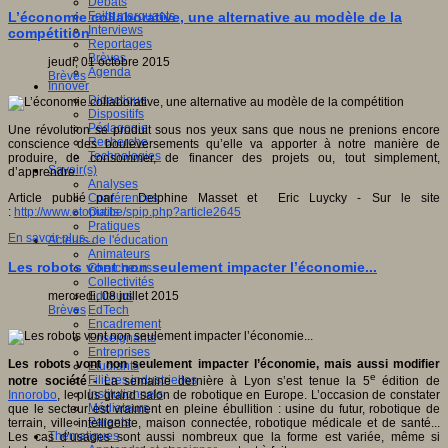
Débats
Faits marquants
L’économie collaborative, une alternative au modèle de la
Interviews
compétition
Reportages
Brèves
jeudi, 01 octobre 2015
Agenda
Brèves
Innover
Didactique
Dispositifs
Pédagogie
Une révolution se produit sous nos yeux sans que nous ne prenions encore
Recherche
conscience des bouleversements qu’elle va apporter à notre manière de
Technologies
produire, de consommer, de financer des projets ou, tout simplement,
Savoir(s)
d’apprendre.
Analyses
Conférences
Article publié par : Delphine Masset et Eric Luycky - Sur le site
Outils
:
http://www.etopia.be/spip.php?article2645
Pratiques
En savoir plus...
Acteurs de l'éducation
Animateurs
Les robots vont non seulement impacter l’économie...
Chercheurs
Collectivités
Editeurs
mercredi, 08 juillet 2015
EdTech
Brèves
Encadrement
Enseignants
Entreprises
Les robots vont non seulement impacter l’économie, mais aussi modifier
Etudiants
e
Filières industrielles
notre société -
La semaine dernière à Lyon s’est tenue la 5
édition de
Institutionnels
Innorobo
, le plus grand salon de robotique en Europe. L’occasion de constater
Médiateurs
que le secteur est vraiment en pleine ébullition : usine du futur, robotique de
Parents
terrain, ville intelligente, maison connectée, robotique médicale et de santé...
Thématiques
Les cas d’usages sont aussi nombreux que la forme est variée, même si