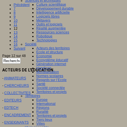
Sciences et techniques
Culture scientifique
Précédent
Développement durable
7
Intelligence artificielle
8
Logiciels libres
9
Métavers
10
Outils et logiciels
11
Réalité augmentée
12
Ressources sciences
13
Robotique
14
Technologies
15
Société
16
Acteurs des territoires
Suivant
Ecole et structure
Page 12 sur 48
Economie
Ecosystème éducatif
Génération internet
Handicap
ACTEURS DE L'EDUCATION
Mondialisation
Normes scolaires
-
ANIMATEURS
Regards sur l’Ecole
Santé
-
CHERCHEURS
Société connectée
Territoires et projets
-
COLLECTIVITES
Territoires
Europe
-
EDITEURS
International
-
EDTECH
Régions
Ruralité
-
ENCADREMENT
Territoires et projets
Tiers lieux
-
ENSEIGNANTS
Villes