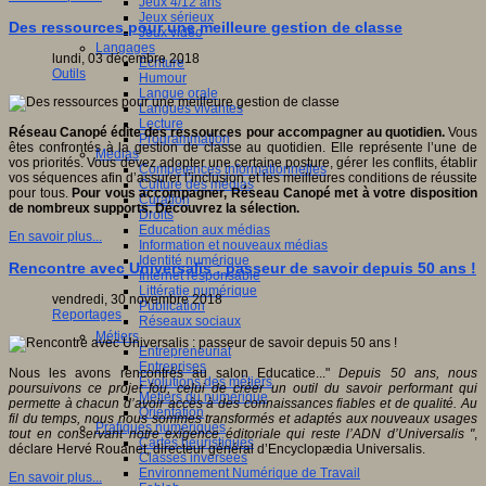
Jeux 4/12 ans
Jeux sérieux
Des ressources pour une meilleure gestion de classe
Jeux vidéo
Langages
lundi, 03 décembre 2018
Ecriture
Outils
Humour
Langue orale
Langues vivantes
Lecture
Réseau Canopé édite des ressources pour accompagner au quotidien.
Vous
Programmation
êtes confrontés à la gestion de classe au quotidien. Elle représente l’une de
Médias
vos priorités. Vous devez adopter une certaine posture, gérer les conflits, établir
Compétences informationnelles
vos séquences afin d’assurer l’inclusion et les meilleures conditions de réussite
Culture des médias
pour tous.
Pour vous accompagner, Réseau Canopé met à votre disposition
Curation
de nombreux supports. Découvrez la sélection.
Droits
Education aux médias
En savoir plus...
Information et nouveaux médias
Identité numérique
Rencontre avec Universalis : passeur de savoir depuis 50 ans !
Internet responsable
Littératie numérique
vendredi, 30 novembre 2018
Publication
Reportages
Réseaux sociaux
Métiers
Entrepreneuriat
Entreprises
Nous les avons rencontrés au salon Educatice..."
Depuis 50 ans, nous
Evolutions des métiers
poursuivons ce projet fou, celui de créer un outil du savoir performant qui
Métiers du numérique
permette à chacun d’avoir accès à des connaissances fiables et de qualité. Au
Orientation
fil du temps, nous nous sommes transformés et adaptés aux nouveaux usages
Pratiques numériques
tout en conservant notre exigence éditoriale qui reste l’ADN d’Universalis "
,
Cartes heuristiques
déclare Hervé Rouanet, directeur général d’Encyclopædia Universalis.
Classes inversées
Environnement Numérique de Travail
En savoir plus...