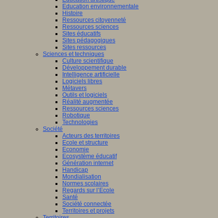
Education environnementale
Histoire
Ressources citoyenneté
Ressources sciences
Sites éducatifs
Sites pédagogiques
Sites ressources
Sciences et techniques
Culture scientifique
Développement durable
Intelligence artificielle
Logiciels libres
Métavers
Outils et logiciels
Réalité augmentée
Ressources sciences
Robotique
Technologies
Société
Acteurs des territoires
Ecole et structure
Economie
Ecosystème éducatif
Génération internet
Handicap
Mondialisation
Normes scolaires
Regards sur l’Ecole
Santé
Société connectée
Territoires et projets
Territoires