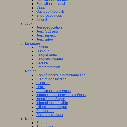
Formation universitaire
Mooc’s
Outils collaboratifs
Sites ressources
Tutorat
Jeux
Jeu et éducation
Jeux 4/12 ans
Jeux sérieux
Jeux vidéo
Langages
Ecriture
Humour
Langue orale
Langues vivantes
Lecture
Programmation
Médias
Compétences informationnelles
Culture des médias
Curation
Droits
Education aux médias
Information et nouveaux médias
Identité numérique
Internet responsable
Littératie numérique
Publication
Réseaux sociaux
Métiers
Entrepreneuriat
Entreprises