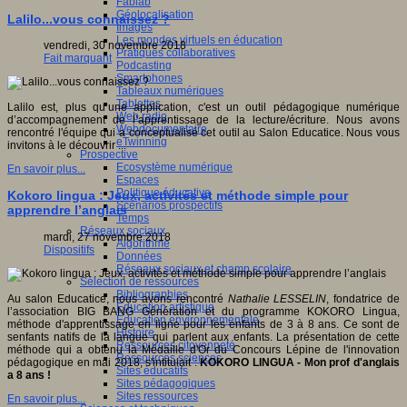
Fablab
Géolocalisation
Lalilo...vous connaissez ?
Images
Les mondes virtuels en éducation
vendredi, 30 novembre 2018
Pratiques collaboratives
Fait marquant
Podcasting
Smartphones
Tableaux numériques
Tablettes
Lalilo est, plus qu’une application, c'est un outil pédagogique numérique
Web radio
d’accompagnement de l’apprentissage de la lecture/écriture. Nous avons
Webdocumentaire
rencontré l'équipe qui a conceptualisé cet outil au Salon Educatice. Nous vous
eTwinning
invitons à le découvrir ...
Prospective
Ecosystème numérique
En savoir plus...
Espaces
Politique éducative
Kokoro lingua : Jeux, activités et méthode simple pour
Scénarios prospectifs
apprendre l’anglais
Temps
Réseaux sociaux
mardi, 27 novembre 2018
Algorithme
Dispositifs
Données
Réseaux sociaux et champ scolaire
Sélection de ressources
Bibliographies
Au salon Educatice, nous avons rencontré
Nathalie LESSELIN
, fondatrice de
Education artistique
l’association BIG BANG Génération et du programme KOKORO Lingua,
Education environnementale
méthode d'apprentissage en ligne pour les enfants de 3 à 8 ans. Ce sont de
Histoire
senfants natifs de la langue qui parlent aux enfants. La présentation de cette
Ressources citoyenneté
méthode qui a obtenu la Médaille d'Or du Concours Lépine de l'innovation
Ressources sciences
pédagogique en mai 2018, s'intitulait :
KOKORO LINGUA - Mon prof d'anglais
Sites éducatifs
a 8 ans !
Sites pédagogiques
Sites ressources
En savoir plus...