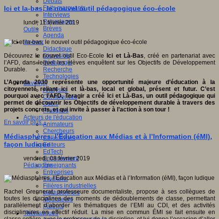
Débats
Faits marquants
Ici et la-bas, le nouvel outil pédagogique éco-école
Interviews
Reportages
lundi, 11 février 2019
Brèves
Outils
Agenda
Innover
Didactique
Dispositifs
Découvrez le nouvel outil Eco-Ecole
Ici et Là-Bas
, créé en partenariat avec
Pédagogie
l’AFD, dans lequel les élèves enquêtent sur les Objectifs de Développement
Recherche
Durable.
Technologies
L’Agenda 2030 représente une opportunité majeure d’éducation à la
Savoir(s)
citoyenneté reliant ici et là-bas, local et global, présent et futur. C’est
Analyses
pourquoi avec l’AFD, Teragir a créé Ici et Là-Bas, un outil pédagogique qui
Conférences
permet de découvrir les Objectifs de développement durable à travers des
Outils
projets concrets, et qui invite à passer à l’action à son tour !
Pratiques
Acteurs de l'éducation
En savoir plus...
Animateurs
Chercheurs
Médiasphères, l’Éducation aux Médias et à l’Information (éMI),
Collectivités
façon ludique
Editeurs
EdTech
Encadrement
vendredi, 08 février 2019
Enseignants
Pédagogie
Entreprises
Etudiants
Filières industrielles
Rachel Grennerat, professeure documentaliste, propose à ses collègues de
Institutionnels
toutes les disciplines des moments de dédoublements de classe, permettant
Médiateurs
parallèlement d’aborder les thématiques de l’EMI au CDI, et des activités
Parents
disciplinaires en effectif réduit. La mise en commun ÉMI se fait ensuite en
Thématiques