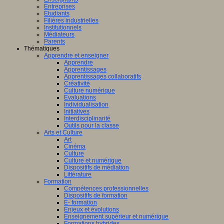
Entreprises
Etudiants
Filières industrielles
Institutionnels
Médiateurs
Parents
Thématiques
Apprendre et enseigner
Apprendre
Apprentissages
Apprentissages collaboratifs
Créativité
Culture numérique
Evaluations
Individualisation
Initiatives
Interdisciplinarité
Outils pour la classe
Arts et Culture
Art
Cinéma
Culture
Culture et numérique
Dispositifs de médiation
Littérature
Formation
Compétences professionnelles
Dispositifs de formation
E- formation
Enjeux et évolutions
Enseignement supérieur et numérique
Formations hybrides