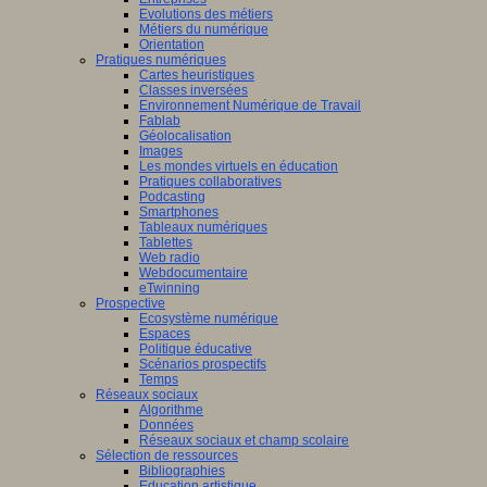
Evolutions des métiers
Métiers du numérique
Orientation
Pratiques numériques
Cartes heuristiques
Classes inversées
Environnement Numérique de Travail
Fablab
Géolocalisation
Images
Les mondes virtuels en éducation
Pratiques collaboratives
Podcasting
Smartphones
Tableaux numériques
Tablettes
Web radio
Webdocumentaire
eTwinning
Prospective
Ecosystème numérique
Espaces
Politique éducative
Scénarios prospectifs
Temps
Réseaux sociaux
Algorithme
Données
Réseaux sociaux et champ scolaire
Sélection de ressources
Bibliographies
Education artistique