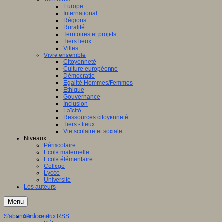
Europe
International
Régions
Ruralité
Territoires et projets
Tiers lieux
Villes
Vivre ensemble
Citoyenneté
Culture européenne
Démocratie
Egalité Hommes/Femmes
Ethique
Gouvernance
Inclusion
Laïcité
Ressources citoyenneté
Tiers - lieux
Vie scolaire et sociale
Niveaux
Périscolaire
Ecole maternelle
Ecole élémentaire
Collège
Lycée
Université
Les auteurs
Menu
S'abonner à ce flux RSS
S'informer