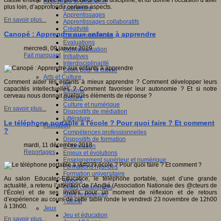
classe entière avec le professeur de la discipline, et lui donne l’occasion d’aller
Apprendre et enseigner
plus loin, d’approfondir certains aspects.
Apprendre
Apprentissages
En savoir plus...
Apprentissages collaboratifs
Créativité
Canopé : Apprendre aux enfants à apprendre
Culture numérique
Evaluations
mercredi, 09 janvier 2019
Individualisation
Fait marquant
Initiatives
Interdisciplinarité
Outils pour la classe
Arts et Culture
Comment aider les enfants à mieux apprendre ? Comment développer leurs
Art
capacités intellectuelles ? Comment favoriser leur autonomie ? Et si notre
Cinéma
cerveau nous donnait quelques éléments de réponse ?
Culture
Culture et numérique
En savoir plus...
Dispositifs de médiation
Littérature
Le téléphone portable à l'école ? Pour quoi faire ? Et comment
Formation
?
Compétences professionnelles
Dispositifs de formation
mardi, 11 décembre 2018
E- formation
Reportages
Enjeux et évolutions
Enseignement supérieur et numérique
Formations hybrides
Formation universitaire
Au salon Educatec-Educatice, le téléphone portable, sujet d’une grande
Mooc’s
actualité, a retenu l’attention de l’An@é (Association Nationale des @cteurs de
Outils collaboratifs
l’École) et de ses invités pour un moment de réflexion et de retours
Sites ressources
d’expérience au cours de cette table ronde le vendredi 23 novembre de 12h00
Tutorat
à 13h00.
Jeux
Jeu et éducation
En savoir plus...