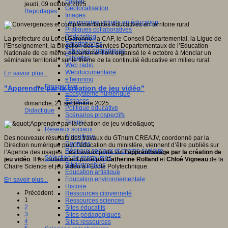
Fablab
jeudi, 09 octobre 2025
Géolocalisation
Reportages
Images
Les mondes virtuels en éducation
Pratiques collaboratives
Podcasting
La préfecture du Lot et Garonne, la CAF, le Conseil Départemental, la Ligue de
Smartphones
l’Enseignement, la Direction des Services Départementaux de l’Education
Tableaux numériques
Nationale de ce même département ont organisé le 4 octobre à Monclar un
Tablettes
séminaire territorial* sur le thème de la continuité éducative en milieu rural.
Web radio
Webdocumentaire
En savoir plus...
eTwinning
Prospective
"Apprendre par la création de jeu vidéo"
Ecosystème numérique
Espaces
dimanche, 21 septembre 2025
Politique éducative
Didactique
Scénarios prospectifs
Temps
Réseaux sociaux
Algorithme
Des nouveaux résultats des travaux du GTnum CREAJV, coordonné par la
Données
Direction numérique pour l’éducation du ministère, viennent d’être publiés sur
Réseaux sociaux et champ scolaire
l’Agence des usages. Les travaux porte sur
l’apprentissage par la création de
Sélection de ressources
jeu vidéo
. Il est notamment porté par
Catherine Rolland
et
Chloé Vigneau
de la
Bibliographies
Chaire Science et jeu vidéo à l’Ecole Polytechnique.
Education artistique
Education environnementale
En savoir plus...
Histoire
Précédent
Ressources citoyenneté
1
Ressources sciences
2
Sites éducatifs
3
Sites pédagogiques
4
Sites ressources