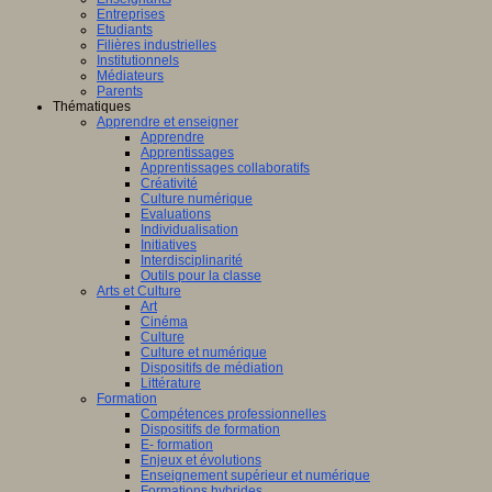
Entreprises
Etudiants
Filières industrielles
Institutionnels
Médiateurs
Parents
Thématiques
Apprendre et enseigner
Apprendre
Apprentissages
Apprentissages collaboratifs
Créativité
Culture numérique
Evaluations
Individualisation
Initiatives
Interdisciplinarité
Outils pour la classe
Arts et Culture
Art
Cinéma
Culture
Culture et numérique
Dispositifs de médiation
Littérature
Formation
Compétences professionnelles
Dispositifs de formation
E- formation
Enjeux et évolutions
Enseignement supérieur et numérique
Formations hybrides