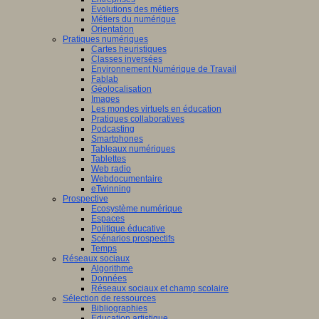
Evolutions des métiers
Métiers du numérique
Orientation
Pratiques numériques
Cartes heuristiques
Classes inversées
Environnement Numérique de Travail
Fablab
Géolocalisation
Images
Les mondes virtuels en éducation
Pratiques collaboratives
Podcasting
Smartphones
Tableaux numériques
Tablettes
Web radio
Webdocumentaire
eTwinning
Prospective
Ecosystème numérique
Espaces
Politique éducative
Scénarios prospectifs
Temps
Réseaux sociaux
Algorithme
Données
Réseaux sociaux et champ scolaire
Sélection de ressources
Bibliographies
Education artistique