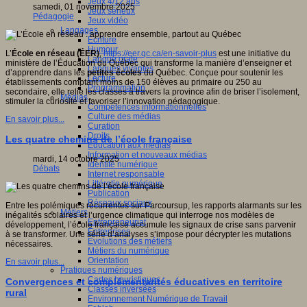
Jeux 4/12 ans
samedi, 01 novembre 2025
Jeux sérieux
Pédagogie
Jeux vidéo
Langages
Ecriture
Humour
L’
École en réseau (ÉER)
,
https://eer.qc.ca/en-savoir-plus
est une initiative du
Langue orale
ministère de l’Éducation du Québec qui transforme la manière d’enseigner et
Langues vivantes
d’apprendre dans les
petites écoles
du Québec. Conçue pour soutenir les
Lecture
établissements comptant moins de 150 élèves au primaire ou 250 au
Programmation
secondaire, elle relie les classes à travers la province afin de briser l’isolement,
Médias
stimuler la curiosité et favoriser l’innovation pédagogique.
Compétences informationnelles
Culture des médias
En savoir plus...
Curation
Droits
Les quatre chemins de l’école française
Education aux médias
Information et nouveaux médias
mardi, 14 octobre 2025
Identité numérique
Débats
Internet responsable
Littératie numérique
Publication
Réseaux sociaux
Entre les polémiques récurrentes sur Parcoursup, les rapports alarmants sur les
Métiers
inégalités scolaires et l’urgence climatique qui interroge nos modèles de
Entrepreneuriat
développement, l’école française accumule les signaux de crise sans parvenir
Entreprises
à se transformer. Une série d’analyses s’impose pour décrypter les mutations
Evolutions des métiers
nécessaires.
Métiers du numérique
Orientation
En savoir plus...
Pratiques numériques
Cartes heuristiques
Convergences et complémentarités éducatives en territoire
Classes inversées
rural
Environnement Numérique de Travail