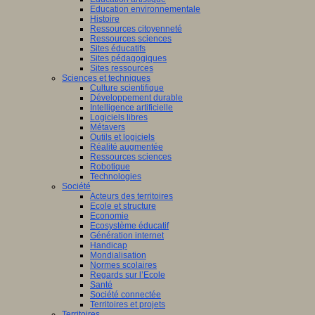
Education environnementale
Histoire
Ressources citoyenneté
Ressources sciences
Sites éducatifs
Sites pédagogiques
Sites ressources
Sciences et techniques
Culture scientifique
Développement durable
Intelligence artificielle
Logiciels libres
Métavers
Outils et logiciels
Réalité augmentée
Ressources sciences
Robotique
Technologies
Société
Acteurs des territoires
Ecole et structure
Economie
Ecosystème éducatif
Génération internet
Handicap
Mondialisation
Normes scolaires
Regards sur l’Ecole
Santé
Société connectée
Territoires et projets
Territoires