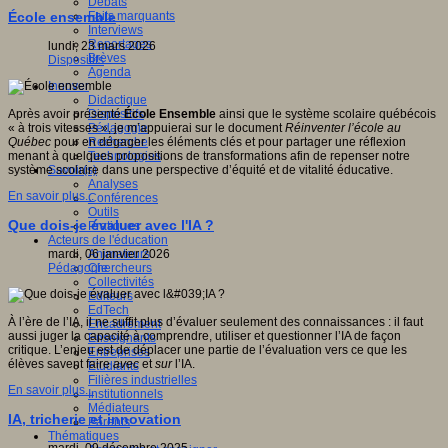
Débats
Faits marquants
École ensemble
Interviews
Reportages
lundi, 23 mars 2026
Brèves
Dispositifs
Agenda
Innover
Didactique
Dispositifs
Après avoir présenté
École Ensemble
ainsi que le système scolaire québécois
Pédagogie
« à trois vitesses », je m’appuierai sur le document
Réinventer l’école au
Recherche
Qué
bec
pour en dégager les éléments clés et pour partager une réflexion
Technologies
menant à quelques propositions de transformations afin de repenser notre
Savoir(s)
système scolaire dans une perspective d’équité et de vitalité éducative.
Analyses
En savoir plus...
Conférences
Outils
Que dois-je évaluer avec l'IA ?
Pratiques
Acteurs de l'éducation
Animateurs
mardi, 06 janvier 2026
Chercheurs
Pédagogie
Collectivités
Editeurs
EdTech
À l’ère de l’IA, il ne suffit plus d’évaluer seulement des connaissances : il faut
Encadrement
aussi juger la capacité à comprendre, utiliser et questionner l’IA de façon
Enseignants
critique. L’enjeu est de déplacer une partie de l’évaluation vers ce que les
Entreprises
élèves savent faire
avec
et
sur
l’IA.
Etudiants
Filières industrielles
En savoir plus...
Institutionnels
Médiateurs
IA, tricherie et innovation
Parents
Thématiques