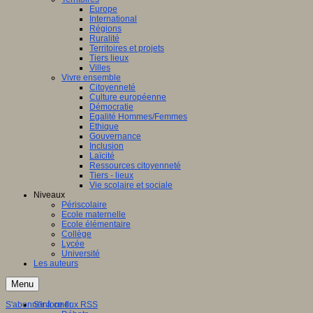
Europe
International
Régions
Ruralité
Territoires et projets
Tiers lieux
Villes
Vivre ensemble
Citoyenneté
Culture européenne
Démocratie
Egalité Hommes/Femmes
Ethique
Gouvernance
Inclusion
Laïcité
Ressources citoyenneté
Tiers - lieux
Vie scolaire et sociale
Niveaux
Périscolaire
Ecole maternelle
Ecole élémentaire
Collège
Lycée
Université
Les auteurs
Menu
S'abonner à ce flux RSS
S'informer