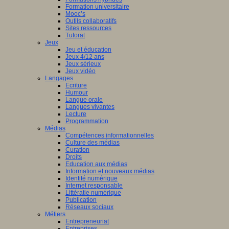
Formation universitaire
Mooc’s
Outils collaboratifs
Sites ressources
Tutorat
Jeux
Jeu et éducation
Jeux 4/12 ans
Jeux sérieux
Jeux vidéo
Langages
Ecriture
Humour
Langue orale
Langues vivantes
Lecture
Programmation
Médias
Compétences informationnelles
Culture des médias
Curation
Droits
Education aux médias
Information et nouveaux médias
Identité numérique
Internet responsable
Littératie numérique
Publication
Réseaux sociaux
Métiers
Entrepreneuriat
Entreprises