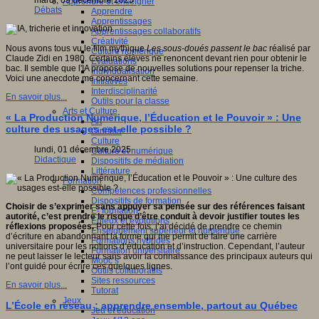
mardi, 09 décembre 2025
Apprendre et enseigner
Débats
Apprendre
Apprentissages
Apprentissages collaboratifs
Créativité
Nous avons tous vu le film mythique
Les sous-doués passent le bac
réalisé par
Culture numérique
Claude Zidi en 1980. Certains élèves ne renoncent devant rien pour obtenir le
Evaluations
bac. Il semble que l'IA propose de nouvelles solutions pour repenser la triche.
Individualisation
Voici une anecdote me concernant cette semaine.
Initiatives
Interdisciplinarité
En savoir plus...
Outils pour la classe
Arts et Culture
« La Production Numérique, l’Éducation et le Pouvoir » : Une
Art
culture des usages est-elle possible ?
Cinéma
Culture
lundi, 01 décembre 2025
Culture et numérique
Didactique
Dispositifs de médiation
Littérature
Formation
Compétences professionnelles
Dispositifs de formation
Choisir de s’exprimer sans appuyer sa pensée sur des références faisant
E- formation
autorité, c’est prendre le risque d’être conduit à devoir justifier toutes les
Enjeux et évolutions
réflexions proposées.
Pour cette fois, j’ai décidé de prendre ce chemin
Enseignement supérieur et numérique
d’écriture en abandonnant la forme qui me permit de faire une carrière
Formations hybrides
universitaire pour les notions d’éducation et d’instruction. Cependant, l’auteur
Formation universitaire
ne peut laisser le lecteur sans avoir la connaissance des principaux auteurs qui
Mooc’s
l’ont guidé pour écrire ces quelques lignes.
Outils collaboratifs
Sites ressources
En savoir plus...
Tutorat
Jeux
L’École en réseau : apprendre ensemble, partout au Québec
Jeu et éducation