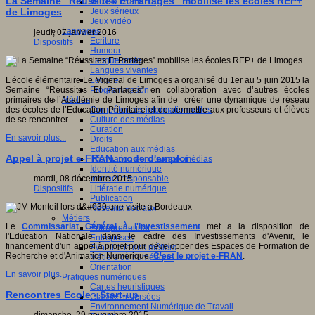
La Semaine “Réussites Et Partages” mobilise les écoles REP+
Jeux 4/12 ans
Jeux sérieux
de Limoges
Jeux vidéo
Langages
jeudi, 07 janvier 2016
Ecriture
Dispositifs
Humour
Langue orale
Langues vivantes
Lecture
L’école élémentaire Le Vigenal de Limoges a organisé du 1er au 5 juin 2015 la
Programmation
Semaine “Réussites Et Partages” en collaboration avec d’autres écoles
Médias
primaires de l’Académie de Limoges afin de créer une dynamique de réseau
Compétences informationnelles
des écoles de l’Education Prioritaire et de permettre aux professeurs et élèves
Culture des médias
de se rencontrer.
Curation
En savoir plus...
Droits
Education aux médias
Appel à projet e-FRAN, mode d'emploi
Information et nouveaux médias
Identité numérique
Internet responsable
mardi, 08 décembre 2015
Littératie numérique
Dispositifs
Publication
Réseaux sociaux
Métiers
Le
Commissariat Général à l'Investissement
met a la disposition de
Entrepreneuriat
l'Education Nationale, dans le cadre des Investissements d'Avenir, le
Entreprises
financement d'un appel à projet pour développer des Espaces de Formation de
Evolutions des métiers
Recherche et d'Animation Numérique.
C'est le projet e-FRAN
.
Métiers du numérique
Orientation
En savoir plus...
Pratiques numériques
Cartes heuristiques
Rencontres Ecole - Start-up
Classes inversées
Environnement Numérique de Travail