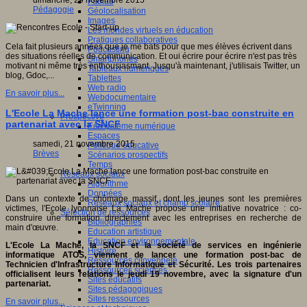
dimanche, 29 novembre 2015
Fablab
Pédagogie
Géolocalisation
Images
Les mondes virtuels en éducation
Pratiques collaboratives
Cela fait plusieurs années que je me bats pour que mes élèves écrivent dans
Podcasting
des situations réelles de communication. Et oui écrire pour écrire n'est pas très
Smartphones
motivant ni même très enthousiasmant. Jusqu'à maintenant, j'utilisais Twitter, un
Tableaux numériques
blog, Gdoc,...
Tablettes
Web radio
En savoir plus...
Webdocumentaire
eTwinning
L'Ecole La Mache lance une formation post-bac construite en
Prospective
partenariat avec la SNCF
Ecosystème numérique
Espaces
samedi, 21 novembre 2015
Politique éducative
Brèves
Scénarios prospectifs
Temps
Réseaux sociaux
Algorithme
Données
Dans un contexte de chômage massif, dont les jeunes sont les premières
Réseaux sociaux et champ scolaire
victimes, l'Ecole lyonnaise La Mache propose une initiative novatrice : co-
Sélection de ressources
construire une formation directement avec les entreprises en recherche de
Bibliographies
main d'œuvre.
Education artistique
Education environnementale
L'Ecole La Mache, la SNCF et la société de services en ingénierie
Histoire
informatique ATOS, viennent de lancer une formation post-bac de
Ressources citoyenneté
Technicien d'Infrastructure Informatique et Sécurité. Les trois partenaires
Ressources sciences
officialisent leurs relations le jeudi 19 novembre, avec la signature d'un
Sites éducatifs
partenariat.
Sites pédagogiques
Sites ressources
En savoir plus...