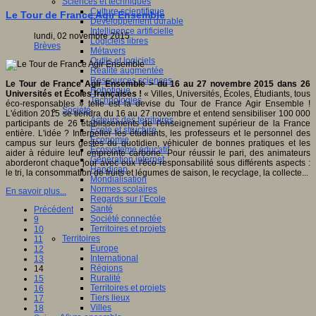
Sciences et techniques
Culture scientifique
Le Tour de France Agir Ensemble
Développement durable
Intelligence artificielle
lundi, 02 novembre 2015
Logiciels libres
Brèves
Métavers
Outils et logiciels
Réalité augmentée
Ressources sciences
Le Tour de France Agir Ensemble > du 16 au 27 novembre 2015 dans 26
Robotique
Universités et Écoles françaises !
« Villes, Universités, Écoles, Étudiants, tous
Technologies
éco-responsables » telle est la devise du Tour de France Agir Ensemble !
Société
L'édition 2015 se tiendra du 16 au 27 novembre et entend sensibiliser 100 000
Acteurs des territoires
participants de 26 établissements de l'enseignement supérieur de la France
Ecole et structure
entière. L'idée ? Interpeller les étudiants, les professeurs et le personnel des
Economie
campus sur leurs gestes du quotidien, véhiculer de bonnes pratiques et les
Ecosystème éducatif
aider à réduire leur empreinte carbone. Pour réussir le pari, des animateurs
Génération internet
aborderont chaque jour avec eux l'éco-responsabilité sous différents aspects :
Handicap
le tri, la consommation de fruits et légumes de saison, le recyclage, la collecte...
Mondialisation
Normes scolaires
En savoir plus...
Regards sur l’Ecole
Santé
Précédent
Société connectée
9
Territoires et projets
10
Territoires
11
Europe
12
International
13
Régions
14
Ruralité
15
Territoires et projets
16
Tiers lieux
17
Villes
18