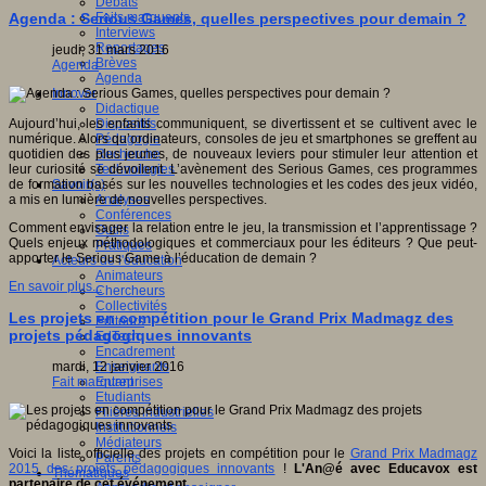
Débats
Faits marquants
Agenda : Serious Games, quelles perspectives pour demain ?
Interviews
Reportages
jeudi, 31 mars 2016
Brèves
Agenda
Agenda
Innover
Didactique
Dispositifs
Aujourd’hui, les enfants communiquent, se divertissent et se cultivent avec le
Pédagogie
numérique. Alors qu’ordinateurs, consoles de jeu et smartphones se greffent au
Recherche
quotidien des plus jeunes, de nouveaux leviers pour stimuler leur attention et
Technologies
leur curiosité se dévoilent. L’avènement des Serious Games, ces programmes
Savoir(s)
de formation basés sur les nouvelles technologies et les codes des jeux vidéo,
Analyses
a mis en lumière de nouvelles perspectives.
Conférences
Comment envisager la relation entre le jeu, la transmission et l’apprentissage ?
Outils
Quels enjeux méthodologiques et commerciaux pour les éditeurs ? Que peut-
Pratiques
apporter le Serious Game à l’éducation de demain ?
Acteurs de l'éducation
Animateurs
En savoir plus...
Chercheurs
Collectivités
Les projets en compétition pour le Grand Prix Madmagz des
Editeurs
projets pédagogiques innovants
EdTech
Encadrement
Enseignants
mardi, 12 janvier 2016
Entreprises
Fait marquant
Etudiants
Filières industrielles
Institutionnels
Médiateurs
Voici la liste officielle des projets en compétition pour le
Grand Prix Madmagz
Parents
2015 des projets pédagogiques innovants
!
L'An@é avec Educavox est
Thématiques
partenaire de cet événement.