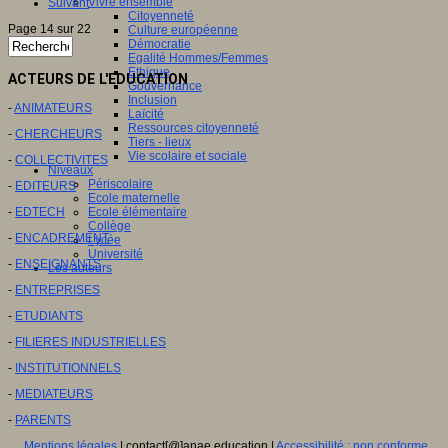
Vivre ensemble
Suivant
Citoyenneté
Page 14 sur 22
Culture européenne
Démocratie
Egalité Hommes/Femmes
Ethique
ACTEURS DE L'EDUCATION
Gouvernance
Inclusion
-
ANIMATEURS
Laïcité
Ressources citoyenneté
-
CHERCHEURS
Tiers - lieux
Vie scolaire et sociale
-
COLLECTIVITES
Niveaux
Périscolaire
-
EDITEURS
Ecole maternelle
-
EDTECH
Ecole élémentaire
Collège
-
ENCADREMENT
Lycée
Université
-
ENSEIGNANTS
Les auteurs
-
ENTREPRISES
-
ETUDIANTS
-
FILIERES INDUSTRIELLES
-
INSTITUTIONNELS
-
MEDIATEURS
-
PARENTS
Mentions légales
| contact[@]anae.education |
Accessibilité : non conforme