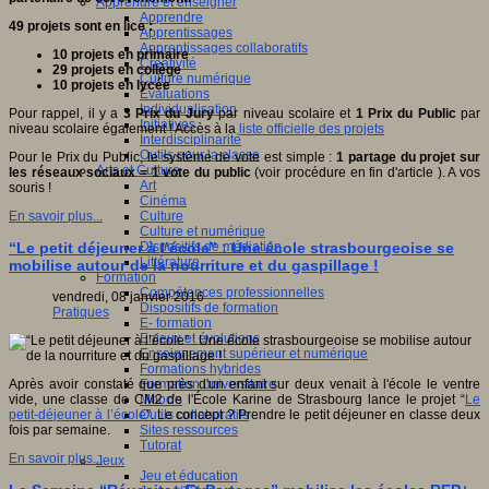
Apprendre et enseigner
Apprendre
49 projets
sont en lice :
Apprentissages
Apprentissages collaboratifs
10 projets en primaire
Créativité
29 projets en collège
Culture numérique
10 projets en lycée
Evaluations
Individualisation
Pour rappel, il y a
3 Prix du Jury
par niveau scolaire et
1 Prix du Public
par
Initiatives
niveau scolaire également ! Accès à la
liste officielle des projets
Interdisciplinarité
Outils pour la classe
Pour le Prix du Public, le système de vote est simple :
1 partage du projet sur
Arts et Culture
les réseaux sociaux = 1 vote du public
(voir procédure en fin d'article ). A vos
Art
souris !
Cinéma
Culture
En savoir plus...
Culture et numérique
Dispositifs de médiation
“Le petit déjeuner à l’école” : Une école strasbourgeoise se
Littérature
mobilise autour de la nourriture et du gaspillage !
Formation
Compétences professionnelles
vendredi, 08 janvier 2016
Dispositifs de formation
Pratiques
E- formation
Enjeux et évolutions
Enseignement supérieur et numérique
Formations hybrides
Formation universitaire
Après avoir constaté que près d'un enfant sur deux venait à l'école le ventre
Mooc’s
vide, une classe de CM2 de l'École Karine de Strasbourg lance le projet “
Le
Outils collaboratifs
petit-déjeuner à l’école
”. Le concept ? Prendre le petit déjeuner en classe deux
Sites ressources
fois par semaine.
Tutorat
En savoir plus...
Jeux
Jeu et éducation