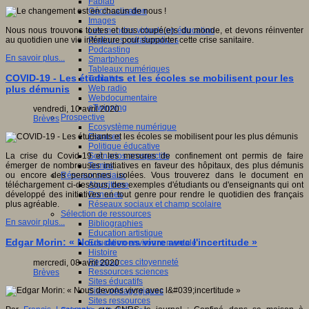
Fablab
Géolocalisation
Images
Les mondes virtuels en éducation
Nous nous trouvons toutes et tous coupé(e)s du monde, et devons réinventer
Pratiques collaboratives
au quotidien une vie intérieure pour supporter cette crise sanitaire.
Podcasting
En savoir plus...
Smartphones
Tableaux numériques
COVID-19 - Les étudiants et les écoles se mobilisent pour les
Tablettes
Web radio
plus démunis
Webdocumentaire
eTwinning
vendredi, 10 avril 2020
Prospective
Brèves
Ecosystème numérique
Espaces
Politique éducative
Scénarios prospectifs
La crise du Covid-19 et les mesures de confinement ont permis de faire
Temps
émerger de nombreuses initiatives en faveur des hôpitaux, des plus démunis
Réseaux sociaux
ou encore des personnes isolées. Vous trouverez dans le document en
Algorithme
téléchargement ci-dessous, des exemples d'étudiants ou d'enseignants qui ont
Données
développé des initiatives en tout genre pour rendre le quotidien des français
Réseaux sociaux et champ scolaire
plus agréable.
Sélection de ressources
En savoir plus...
Bibliographies
Education artistique
Edgar Morin: « Nous devons vivre avec l'incertitude »
Education environnementale
Histoire
Ressources citoyenneté
mercredi, 08 avril 2020
Ressources sciences
Brèves
Sites éducatifs
Sites pédagogiques
Sites ressources