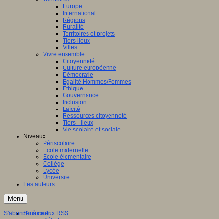
Europe
International
Régions
Ruralité
Territoires et projets
Tiers lieux
Villes
Vivre ensemble
Citoyenneté
Culture européenne
Démocratie
Egalité Hommes/Femmes
Ethique
Gouvernance
Inclusion
Laïcité
Ressources citoyenneté
Tiers - lieux
Vie scolaire et sociale
Niveaux
Périscolaire
Ecole maternelle
Ecole élémentaire
Collège
Lycée
Université
Les auteurs
Menu
S'abonner à ce flux RSS
S'informer