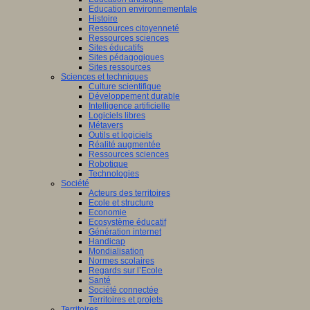
Education environnementale
Histoire
Ressources citoyenneté
Ressources sciences
Sites éducatifs
Sites pédagogiques
Sites ressources
Sciences et techniques
Culture scientifique
Développement durable
Intelligence artificielle
Logiciels libres
Métavers
Outils et logiciels
Réalité augmentée
Ressources sciences
Robotique
Technologies
Société
Acteurs des territoires
Ecole et structure
Economie
Ecosystème éducatif
Génération internet
Handicap
Mondialisation
Normes scolaires
Regards sur l’Ecole
Santé
Société connectée
Territoires et projets
Territoires