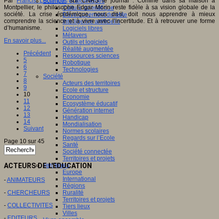
Par
Francis Lecompte
sur CNRS le journal : Confiné dans sa maison à
Sciences et techniques
Montpellier, le philosophe Edgar Morin reste fidèle à sa vision globale de la
Culture scientifique
société. La crise épidémique, nous dit-il, doit nous apprendre à mieux
Développement durable
comprendre la science et à vivre avec l’incertitude. Et à retrouver une forme
Intelligence artificielle
d’humanisme.
Logiciels libres
Métavers
En savoir plus...
Outils et logiciels
Réalité augmentée
Précédent
Ressources sciences
5
Robotique
6
Technologies
7
Société
8
Acteurs des territoires
9
Ecole et structure
10
Economie
11
Ecosystème éducatif
12
Génération internet
13
Handicap
14
Mondialisation
Suivant
Normes scolaires
Regards sur l’Ecole
Page 10 sur 45
Santé
Société connectée
Territoires et projets
ACTEURS DE L'EDUCATION
Territoires
Europe
International
-
ANIMATEURS
Régions
-
CHERCHEURS
Ruralité
Territoires et projets
-
COLLECTIVITES
Tiers lieux
Villes
-
EDITEURS