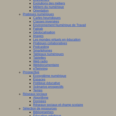
Evolutions des métiers
Métiers du numérique
Orientation
Pratiques numériques
Cartes heuristiques
Classes inversées
Environnement Numérique de Travail
Fablab
Géolocalisation
Images
Les mondes virtuels en éducation
Pratiques collaboratives
Podcasting
Smartphones
Tableaux numériques
Tablettes
Web radio
Webdocumentaire
eTwinning
Prospective
Ecosystème numérique
Espaces
Politique éducative
Scénarios prospectifs
Temps
Réseaux sociaux
Algorithme
Données
Réseaux sociaux et champ scolaire
Sélection de ressources
Bibliographies
Education artistique