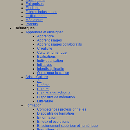
Entreprises
Etudiants
Filières industrielles
Institutionnels
Médiateurs
Parents
Thématiques
Apprendre et enseigner
Apprendre
Apprentissages
Apprentissages collaboratifs
Créativité
Culture numérique
Evaluations
Individualisation
Initiatives
Interdisciplinarité
Outils pour la classe
Arts et Culture
Art
Cinéma
Culture
Culture et numérique
Dispositifs de médiation
Littérature
Formation
Compétences professionnelles
Dispositifs de formation
E- formation
Enjeux et évolutions
Enseignement supérieur et numérique
Formations hybrides