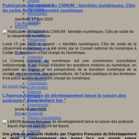
Débats
Faits marquants
Publication du rapport du CNNUM : Identités numériques. Clés
Interviews
de voûte de la citoyenneté numérique
Reportages
Brèves
mercredi, 17 juin 2020
Agenda
Fait marquant
Innover
Didactique
Dispositifs
Pédagogie
Recherche
Lundi 15 juin 2020 le rapport : « Identités numériques. Clés de voûte de la
Technologies
citoyenneté numérique » a été remis par le Conseil national du numérique à
Savoir(s)
Cédric O, Secrétaire d’État chargé du Numérique.
Analyses
Le Conseil national du numérique est une commission consultative
Conférences
indépendante. Il est chargé d’étudier les questions relatives au numérique, en
Outils
particulier les enjeux et les perspectives de la transition numérique de la
Pratiques
société, de l’économie, des organisations, de l’action publique et des territoires.
Acteurs de l'éducation
Il est placé auprès du ministre chargé du numérique.
Animateurs
Chercheurs
En savoir plus...
Collectivités
Editeurs
L'Agence française de développement lance la saison des
EdTech
podcasts " Alors ils l'ont fait "
Encadrement
Enseignants
Entreprises
jeudi, 04 juin 2020
Etudiants
Brèves
Filières industrielles
Institutionnels
Médiateurs
Parents
Une série de podcasts réalisés par l'Agence Française du Développement
Thématiques
et dédié à l'enseignement des jeunes face aus grands enjeux