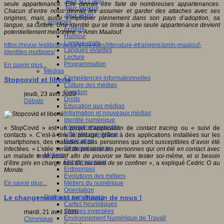
Jeux 4/12 ans
seule appartenance. Elle devrait être faite de nombreuses appartenances.
Jeux sérieux
Chacun d’entre nous devrait les assumer et garder des attaches avec ses
Jeux vidéo
origines, mais aussi s’impliquer pleinement dans son pays d’adoption, sa
Langages
langue, sa culture. Une identité qui se limite à une seule appartenance devient
Ecriture
potentiellement meurtrière. » Amin Maalouf.
Humour
Langue orale
https://revue.leslibraires.ca/entrevues/litterature-etrangere/amin-maalouf-
Langues vivantes
identites-multiples/
Lecture
Programmation
En savoir plus...
Médias
Compétences informationnelles
Stopcovid et liberté
Culture des médias
Curation
jeudi, 23 avril 2020
Droits
Débats
Education aux médias
Information et nouveaux médias
Identité numérique
Internet responsable
« StopCovid » est un projet d’application de
contact tracing
ou « suivi de
Littératie numérique
contacts ». C’est-à-dire le pistage, grâce à des applications installées sur les
Publication
smartphones, des malades et des personnes qui sont susceptibles d’avoir été
Réseaux sociaux
infectées.
« L’idée serait de prévenir les personnes qui ont été en contact avec
Métiers
un malade testé positif afin de pouvoir se faire tester soi-même, et si besoin
Entrepreneuriat
d’être pris en charge très tôt, ou bien de se confiner »
, a expliqué Cedric O au
Entreprises
Monde
.
Evolutions des métiers
Métiers du numérique
En savoir plus...
Orientation
Pratiques numériques
Le changement est en chacun de nous !
Cartes heuristiques
Classes inversées
mardi, 21 avril 2020
Environnement Numérique de Travail
Chronique