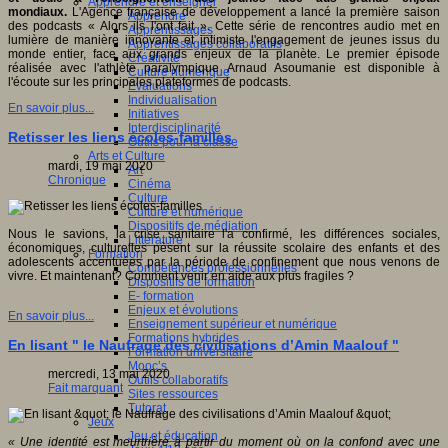
Apprendre et enseigner
mondiaux.
L'Agence française de développement a lancé la première saison
Apprendre
des podcasts « Alors ils l'ont fait ». Cette série de rencontres audio met en
Apprentissages
lumière de manière innovante et intimiste l'engagement de jeunes issus du
Apprentissages collaboratifs
monde entier, face aux grands enjeux de la planète. Le premier épisode
Créativité
réalisée avec l'athlète paralympique Arnaud Asoumanie est disponible à
Culture numérique
l'écoute sur les principales plateformes de podcasts.
Evaluations
Individualisation
En savoir plus...
Initiatives
Interdisciplinarité
Retisser les liens écoles-familles
Outils pour la classe
Arts et Culture
mardi, 19 mai 2020
Art
Chronique
Cinéma
Culture
Culture et numérique
Dispositifs de médiation
Nous le savions, la crise sanitaire l'a confirmé, les différences sociales,
Littérature
économiques, culturelles pèsent sur la réussite scolaire des enfants et des
Formation
adolescents accentuées par la période de confinement que nous venons de
Compétences professionnelles
vivre. Et maintenant? Comment venir en aide aux plus fragiles ?
Dispositifs de formation
E- formation
Enjeux et évolutions
En savoir plus...
Enseignement supérieur et numérique
Formations hybrides
En lisant " le Naufrage des civilisations d’Amin Maalouf "
Formation universitaire
Mooc’s
mercredi, 13 mai 2020
Outils collaboratifs
Fait marquant
Sites ressources
Tutorat
Jeux
Jeu et éducation
« Une identité est meurtrière à partir du moment où on la confond avec une