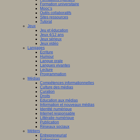
Formation universitaire
Mooc’s
Outils collaboratifs
Sites ressources
Tutorat
Jeux
Jeu et éducation
Jeux 4/12 ans
Jeux sérieux
Jeux vidéo
Langages
Ecriture
Humour
Langue orale
Langues vivantes
Lecture
Programmation
Médias
Compétences informationnelles
Culture des médias
Curation
Droits
Education aux médias
Information et nouveaux médias
Identité numérique
Internet responsable
Littératie numérique
Publication
Réseaux sociaux
Métiers
Entrepreneuriat
Entreprises