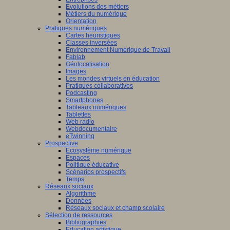
Evolutions des métiers
Métiers du numérique
Orientation
Pratiques numériques
Cartes heuristiques
Classes inversées
Environnement Numérique de Travail
Fablab
Géolocalisation
Images
Les mondes virtuels en éducation
Pratiques collaboratives
Podcasting
Smartphones
Tableaux numériques
Tablettes
Web radio
Webdocumentaire
eTwinning
Prospective
Ecosystème numérique
Espaces
Politique éducative
Scénarios prospectifs
Temps
Réseaux sociaux
Algorithme
Données
Réseaux sociaux et champ scolaire
Sélection de ressources
Bibliographies
Education artistique