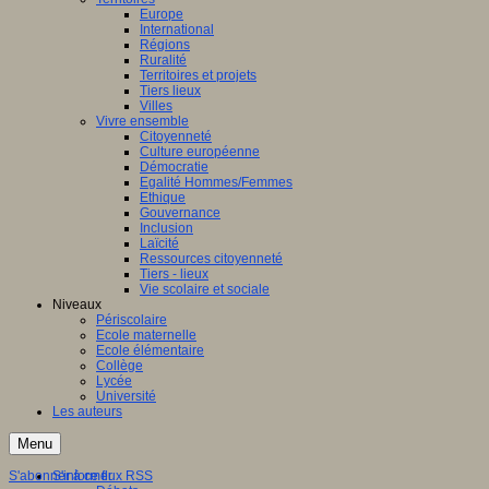
Europe
International
Régions
Ruralité
Territoires et projets
Tiers lieux
Villes
Vivre ensemble
Citoyenneté
Culture européenne
Démocratie
Egalité Hommes/Femmes
Ethique
Gouvernance
Inclusion
Laïcité
Ressources citoyenneté
Tiers - lieux
Vie scolaire et sociale
Niveaux
Périscolaire
Ecole maternelle
Ecole élémentaire
Collège
Lycée
Université
Les auteurs
Menu
S'abonner à ce flux RSS
S'informer