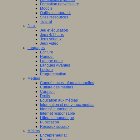
Formation universitaire
Mooc’s
Outils collaboratifs
Sites ressources
Tutorat
Jeux
Jeu et éducation
Jeux 4/12 ans
Jeux sérieux
Jeux vidéo
Langages
Ecriture
Humour
Langue orale
Langues vivantes
Lecture
Programmation
Médias
Compétences informationnelles
Culture des médias
Curation
Droits
Education aux médias
Information et nouveaux médias
Identité numérique
Internet responsable
Littératie numérique
Publication
Réseaux sociaux
Métiers
Entrepreneuriat
Entreprises