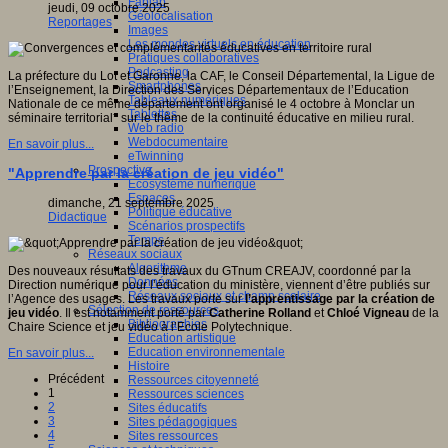
Fablab
jeudi, 09 octobre 2025
Géolocalisation
Reportages
Images
Les mondes virtuels en éducation
Pratiques collaboratives
Podcasting
La préfecture du Lot et Garonne, la CAF, le Conseil Départemental, la Ligue de
Smartphones
l’Enseignement, la Direction des Services Départementaux de l’Education
Tableaux numériques
Nationale de ce même département ont organisé le 4 octobre à Monclar un
Tablettes
séminaire territorial* sur le thème de la continuité éducative en milieu rural.
Web radio
Webdocumentaire
En savoir plus...
eTwinning
Prospective
"Apprendre par la création de jeu vidéo"
Ecosystème numérique
Espaces
dimanche, 21 septembre 2025
Politique éducative
Didactique
Scénarios prospectifs
Temps
Réseaux sociaux
Algorithme
Des nouveaux résultats des travaux du GTnum CREAJV, coordonné par la
Données
Direction numérique pour l’éducation du ministère, viennent d’être publiés sur
Réseaux sociaux et champ scolaire
l’Agence des usages. Les travaux porte sur
l’apprentissage par la création de
Sélection de ressources
jeu vidéo
. Il est notamment porté par
Catherine Rolland
et
Chloé Vigneau
de la
Bibliographies
Chaire Science et jeu vidéo à l’Ecole Polytechnique.
Education artistique
Education environnementale
En savoir plus...
Histoire
Précédent
Ressources citoyenneté
1
Ressources sciences
2
Sites éducatifs
3
Sites pédagogiques
4
Sites ressources