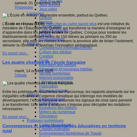
Jeux 4/12 ans
samedi, 01 novembre 2025
Jeux sérieux
Pédagogie
Jeux vidéo
Langages
Ecriture
Humour
L’
École en réseau (ÉER)
,
https://eer.qc.ca/en-savoir-plus
est une initiative du
Langue orale
ministère de l’Éducation du Québec qui transforme la manière d’enseigner et
Langues vivantes
d’apprendre dans les
petites écoles
du Québec. Conçue pour soutenir les
Lecture
établissements comptant moins de 150 élèves au primaire ou 250 au
Programmation
secondaire, elle relie les classes à travers la province afin de briser l’isolement,
Médias
stimuler la curiosité et favoriser l’innovation pédagogique.
Compétences informationnelles
Culture des médias
En savoir plus...
Curation
Droits
Les quatre chemins de l’école française
Education aux médias
Information et nouveaux médias
mardi, 14 octobre 2025
Identité numérique
Débats
Internet responsable
Littératie numérique
Publication
Réseaux sociaux
Entre les polémiques récurrentes sur Parcoursup, les rapports alarmants sur les
Métiers
inégalités scolaires et l’urgence climatique qui interroge nos modèles de
Entrepreneuriat
développement, l’école française accumule les signaux de crise sans parvenir
Entreprises
à se transformer. Une série d’analyses s’impose pour décrypter les mutations
Evolutions des métiers
nécessaires.
Métiers du numérique
Orientation
En savoir plus...
Pratiques numériques
Cartes heuristiques
Convergences et complémentarités éducatives en territoire
Classes inversées
rural
Environnement Numérique de Travail