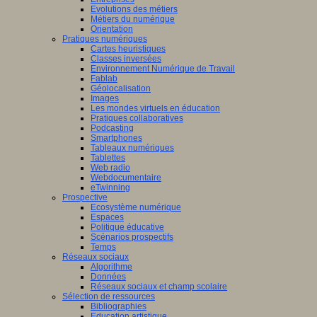
Evolutions des métiers
Métiers du numérique
Orientation
Pratiques numériques
Cartes heuristiques
Classes inversées
Environnement Numérique de Travail
Fablab
Géolocalisation
Images
Les mondes virtuels en éducation
Pratiques collaboratives
Podcasting
Smartphones
Tableaux numériques
Tablettes
Web radio
Webdocumentaire
eTwinning
Prospective
Ecosystème numérique
Espaces
Politique éducative
Scénarios prospectifs
Temps
Réseaux sociaux
Algorithme
Données
Réseaux sociaux et champ scolaire
Sélection de ressources
Bibliographies
Education artistique