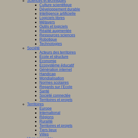
Sciences et techniques
Culture scientifique
Développement durable
Intelligence artificielle
Logiciels libres
Métavers
Outils et logiciels
Réalité augmentée
Ressources sciences
Robotique
Technologies
Société
Acteurs des territoires
Ecole et structure
Economie
Ecosystème éducatif
Génération internet
Handicap
Mondialisation
Normes scolaires
Regards sur l’Ecole
Santé
Société connectée
Territoires et projets
Territoires
Europe
International
Régions
Ruralité
Territoires et projets
Tiers lieux
Villes