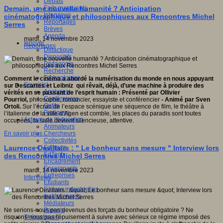
Débats
Faits marquants
Demain, une nouvelle humanité ? Anticipation
Interviews
cinématographique et philosophiques aux Rencontres Michel
Reportages
Serres
Brèves
Agenda
mardi, 14 novembre 2023
Innover
Reportages
Didactique
Dispositifs
Pédagogie
Recherche
Technologies
Comment le cinéma a abordé la numérisation du monde en nous appuyant
Savoir(s)
sur Descartes et Leibniz qui rêvait, déjà, d’une machine à produire des
Analyses
vérités en se passant de l’esprit humain : Présenté par Ollivier
Conférences
Pourriol,
philosophe, romancier, essayiste et conférencier
- Animé par Sven
Outils
Ortoli.
Sur l’écran de l’espace scénique une séquence de film, le théâtre à
Pratiques
l’italienne de la ville d’Agen est comble, les places du paradis sont toutes
Acteurs de l'éducation
occupées, la salle devient silencieuse, attentive.
Animateurs
Chercheurs
En savoir plus...
Collectivités
Editeurs
Laurence Devillairs : " Le bonheur sans mesure " Interview lors
EdTech
des Rencontres Michel Serres
Encadrement
Enseignants
mardi, 14 novembre 2023
Entreprises
Interviews
Etudiants
Filières industrielles
Institutionnels
Médiateurs
Parents
Ne serions-nous pas devenus des forçats du bonheur obligatoire ? Ne
Thématiques
risquons-nous pas l'épuisement à suivre avec sérieux ce régime imposé des