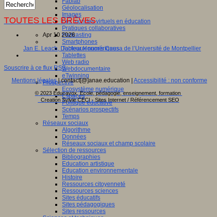
Fablab
Géolocalisation
Images
TOUTES LES BRÈVES
Les mondes virtuels en éducation
Pratiques collaboratives
Podcasting
Apr 10 2026
Smartphones
Tableaux numériques
Jan E. Leach, Docteur Honoris Causa de l’Université de Montpellier
Tablettes
Web radio
Souscrire à ce flux RSS
Webdocumentaire
eTwinning
Mentions légales
| contact[@]anae.education |
Accessibilité : non conforme
Prospective
Ecosystème numérique
© 2023 Educavox, Ecole, pédagogie, enseignement, formation
Espaces
Creation Sylvie CECI - Sites Internet / Référencement SEO
Politique éducative
Scénarios prospectifs
Temps
Réseaux sociaux
Algorithme
Données
Réseaux sociaux et champ scolaire
Sélection de ressources
Bibliographies
Education artistique
Education environnementale
Histoire
Ressources citoyenneté
Ressources sciences
Sites éducatifs
Sites pédagogiques
Sites ressources