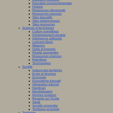
Education environnementale
Histoire
Ressources citoyenneté
Ressources sciences
Sites éducatifs
Sites pédagogiques
Sites ressources
Sciences et techniques
Culture scientifique
Développement durable
Intelligence artificielle
Logiciels libres
Métavers
Outils et logiciels
Réalité augmentée
Ressources sciences
Robotique
Technologies
Société
Acteurs des territoires
Ecole et structure
Economie
Ecosystème éducatif
Génération internet
Handicap
Mondialisation
Normes scolaires
Regards sur l’Ecole
Santé
Société connectée
Territoires et projets
Territoires