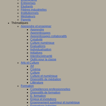
Entreprises
Etudiants
Filières industrielles
Institutionnels
Médiateurs
Parents
Thématiques
Apprendre et enseigner
Apprendre
Apprentissages
Apprentissages collaboratifs
Créativité
Culture numérique
Evaluations
Individualisation
Initiatives
Interdisciplinarité
Outils pour la classe
Arts et Culture
Art
Cinéma
Culture
Culture et numérique
Dispositifs de médiation
Littérature
Formation
Compétences professionnelles
Dispositifs de formation
E- formation
Enjeux et évolutions
Enseignement supérieur et numérique
Formations hybrides