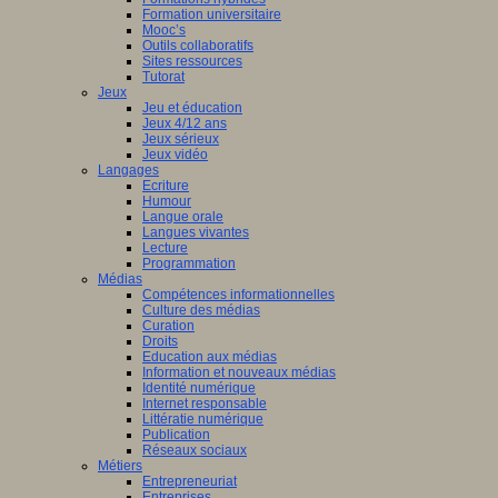
Formation universitaire
Mooc’s
Outils collaboratifs
Sites ressources
Tutorat
Jeux
Jeu et éducation
Jeux 4/12 ans
Jeux sérieux
Jeux vidéo
Langages
Ecriture
Humour
Langue orale
Langues vivantes
Lecture
Programmation
Médias
Compétences informationnelles
Culture des médias
Curation
Droits
Education aux médias
Information et nouveaux médias
Identité numérique
Internet responsable
Littératie numérique
Publication
Réseaux sociaux
Métiers
Entrepreneuriat
Entreprises