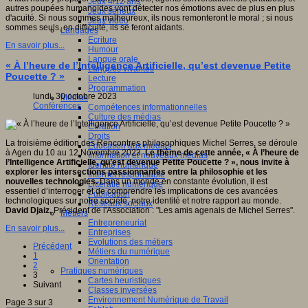
Jeux 4/12 ans
autres poupées humanoïdes vont détecter nos émotions avec de plus en plus
Jeux sérieux
d'acuité. Si nous sommes malheureux, ils nous remonteront le moral ; si nous
Jeux vidéo
sommes seuls, en difficulté, ils se feront aidants.
Langages
Ecriture
En savoir plus...
Humour
Langue orale
« À l’heure de l’Intelligence Artificielle, qu’est devenue Petite
Langues vivantes
Poucette ? »
Lecture
Programmation
lundi, 30 octobre 2023
Médias
Conférences
Compétences informationnelles
Culture des médias
Curation
Droits
La troisième édition des Rencontres philosophiques Michel Serres, se déroule
Education aux médias
à Agen du 10 au 12 Novembre 2023.
Le thème de cette année, « À l’heure de
Information et nouveaux médias
l’Intelligence Artificielle, qu’est devenue Petite Poucette ? », nous invite à
Identité numérique
explorer les intersections passionnantes entre la philosophie et les
Internet responsable
nouvelles technologies.
Dans un monde en constante évolution, il est
Littératie numérique
essentiel d’interroger et de comprendre les implications de ces avancées
Publication
technologiques sur notre société, notre identité et notre rapport au monde.
Réseaux sociaux
David Djaiz,
Président de l'Association : "Les amis agenais de Michel Serres".
Métiers
Entrepreneuriat
En savoir plus...
Entreprises
Evolutions des métiers
Précédent
Métiers du numérique
1
Orientation
2
Pratiques numériques
3
Cartes heuristiques
Suivant
Classes inversées
Environnement Numérique de Travail
Page 3 sur 3