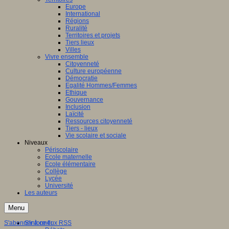
Europe
International
Régions
Ruralité
Territoires et projets
Tiers lieux
Villes
Vivre ensemble
Citoyenneté
Culture européenne
Démocratie
Egalité Hommes/Femmes
Ethique
Gouvernance
Inclusion
Laïcité
Ressources citoyenneté
Tiers - lieux
Vie scolaire et sociale
Niveaux
Périscolaire
Ecole maternelle
Ecole élémentaire
Collège
Lycée
Université
Les auteurs
Menu
S'abonner à ce flux RSS
S'informer