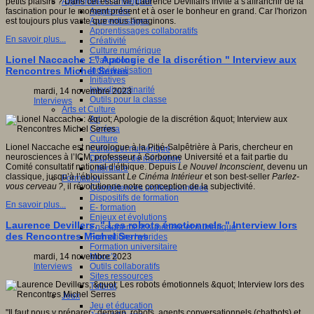
Apprendre et enseigner
petits plaisirs ? Dans cet essai vif, Laurence Devillairs invite à s'affranchir de la
Apprendre
fascination pour le moment présent et à oser le bonheur en grand. Car l'horizon
Apprentissages
est toujours plus vaste que nous l'imaginons.
Apprentissages collaboratifs
En savoir plus...
Créativité
Culture numérique
Lionel Naccache : " Apologie de la discrétion " Interview aux
Evaluations
Individualisation
Rencontres Michel Serres
Initiatives
Interdisciplinarité
mardi, 14 novembre 2023
Outils pour la classe
Interviews
Arts et Culture
Art
Cinéma
Culture
Lionel Naccache est neurologue à la Pitié-Salpêtrière à Paris, chercheur en
Culture et numérique
neurosciences à l’ICM, professeur à Sorbonne Université et a fait partie du
Dispositifs de médiation
Comité consultatif national d’éthique. Depuis
Le Nouvel Inconscient
, devenu un
Littérature
classique, jusqu’à l’éblouissant
Le Cinéma Intérieur
et son best-seller
Parlez-
Formation
vous cerveau ?
, il révolutionne notre conception de la subjectivité.
Compétences professionnelles
Dispositifs de formation
En savoir plus...
E- formation
Enjeux et évolutions
Laurence Devillers, " Les robots émotionnels " Interview lors
Enseignement supérieur et numérique
des Rencontres Michel Serres
Formations hybrides
Formation universitaire
Mooc’s
mardi, 14 novembre 2023
Outils collaboratifs
Interviews
Sites ressources
Tutorat
Jeux
Jeu et éducation
"Il faut nous y préparer : demain, robots, agents conversationnels (chatbots) et