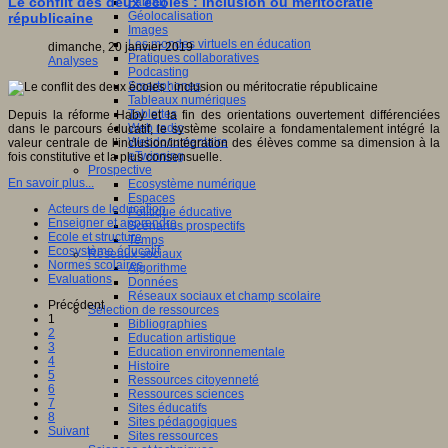
Le conflit des deux écoles : inclusion ou méritocratie
Fablab
Géolocalisation
républicaine
Images
Les mondes virtuels en éducation
dimanche, 20 janvier 2019
Pratiques collaboratives
Analyses
Podcasting
Smartphones
Tableaux numériques
Tablettes
Depuis la réforme Haby et la fin des orientations ouvertement différenciées
Web radio
dans le parcours éducatif, le système scolaire a fondamentalement intégré la
Webdocumentaire
valeur centrale de l’inclusion/intégration des élèves comme sa dimension à la
eTwinning
fois constitutive et la plus consensuelle.
Prospective
En savoir plus...
Ecosystème numérique
Espaces
Acteurs de leducation
Politique éducative
Enseigner et apprendre
Scénarios prospectifs
Ecole et structure
Temps
Ecosystème éducatif
Réseaux sociaux
Normes scolaires
Algorithme
Evaluations
Données
Réseaux sociaux et champ scolaire
Précédent
Sélection de ressources
1
Bibliographies
2
Education artistique
3
Education environnementale
4
Histoire
5
Ressources citoyenneté
6
Ressources sciences
7
Sites éducatifs
8
Sites pédagogiques
Suivant
Sites ressources