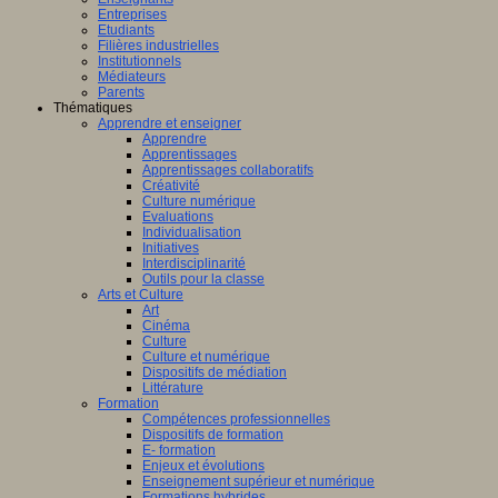
Entreprises
Etudiants
Filières industrielles
Institutionnels
Médiateurs
Parents
Thématiques
Apprendre et enseigner
Apprendre
Apprentissages
Apprentissages collaboratifs
Créativité
Culture numérique
Evaluations
Individualisation
Initiatives
Interdisciplinarité
Outils pour la classe
Arts et Culture
Art
Cinéma
Culture
Culture et numérique
Dispositifs de médiation
Littérature
Formation
Compétences professionnelles
Dispositifs de formation
E- formation
Enjeux et évolutions
Enseignement supérieur et numérique
Formations hybrides