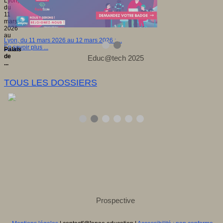
Lyon,
du
11
mars
2026
au
Lyon, du 11 mars 2026 au 12 mars 2026 : ...
...
En savoir plus ...
Palais
de
...
TOUS LES DOSSIERS