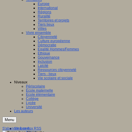
Europe
International
Régions
Ruralité
Territoires et projets
Tiers lieux
Villes
Vivre ensemble
Citoyenneté
Culture européenne
Démocratie
Egalité Hommes/Femmes
Ethique
Gouvernance
Inclusion
Laïcité
Ressources citoyenneté
Tiers - lieux
Vie scolaire et sociale
Niveaux
Périscolaire
Ecole maternelle
Ecole élémentaire
Collège
Lycée
Université
Les auteurs
Menu
S'abonner à ce flux RSS
S'informer