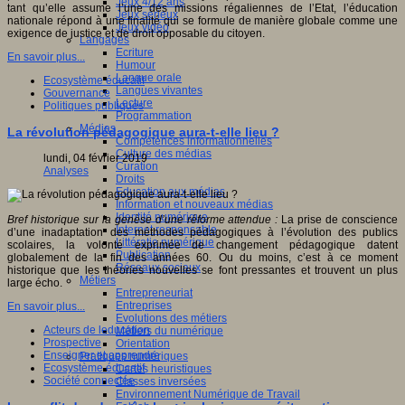
Jeux 4/12 ans
tant qu’elle assume l’une des missions régaliennes de l’Etat, l’éducation
Jeux sérieux
nationale répond à une finalité qui se formule de manière globale comme une
Jeux vidéo
exigence de justice et de droit opposable du citoyen.
Langages
Ecriture
En savoir plus...
Humour
Langue orale
Ecosystème éducatif
Langues vivantes
Gouvernance
Lecture
Politiques publiques
Programmation
Médias
La révolution pédagogique aura-t-elle lieu ?
Compétences informationnelles
Culture des médias
lundi, 04 février 2019
Curation
Analyses
Droits
Education aux médias
Information et nouveaux médias
Identité numérique
Bref historique sur la genèse d’une réforme attendue :
La prise de conscience
Internet responsable
d’une inadaptation des méthodes pédagogiques à l’évolution des publics
Littératie numérique
scolaires, la volonté exprimée de changement pédagogique datent
Publication
globalement de la fin des années 60. Ou du moins, c’est à ce moment
Réseaux sociaux
historique que les théories nouvelles se font pressantes et trouvent un plus
Métiers
large écho.
Entrepreneuriat
Entreprises
En savoir plus...
Evolutions des métiers
Acteurs de leducation
Métiers du numérique
Prospective
Orientation
Enseigner et apprendre
Pratiques numériques
Ecosystème éducatif
Cartes heuristiques
Société connectée
Classes inversées
Environnement Numérique de Travail