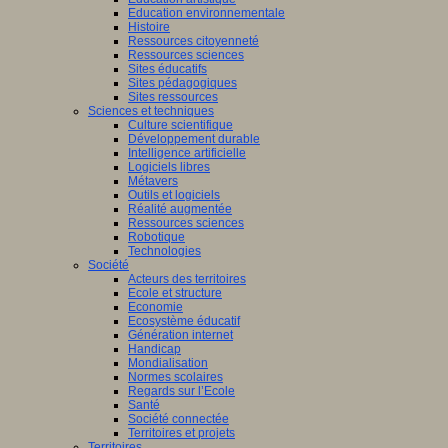
Education environnementale
Histoire
Ressources citoyenneté
Ressources sciences
Sites éducatifs
Sites pédagogiques
Sites ressources
Sciences et techniques
Culture scientifique
Développement durable
Intelligence artificielle
Logiciels libres
Métavers
Outils et logiciels
Réalité augmentée
Ressources sciences
Robotique
Technologies
Société
Acteurs des territoires
Ecole et structure
Economie
Ecosystème éducatif
Génération internet
Handicap
Mondialisation
Normes scolaires
Regards sur l’Ecole
Santé
Société connectée
Territoires et projets
Territoires