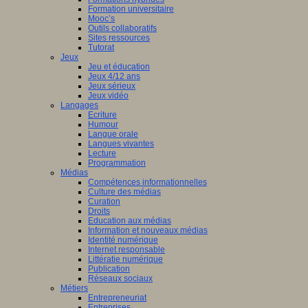
Formation universitaire
Mooc’s
Outils collaboratifs
Sites ressources
Tutorat
Jeux
Jeu et éducation
Jeux 4/12 ans
Jeux sérieux
Jeux vidéo
Langages
Ecriture
Humour
Langue orale
Langues vivantes
Lecture
Programmation
Médias
Compétences informationnelles
Culture des médias
Curation
Droits
Education aux médias
Information et nouveaux médias
Identité numérique
Internet responsable
Littératie numérique
Publication
Réseaux sociaux
Métiers
Entrepreneuriat
Entreprises