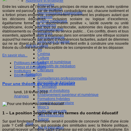
Apprendre et enseigner
Apprendre
Entre les valeurs de l’école et leurs principes de mise en œuvre, notre système
Apprentissages
scolaire est parcouru par de multiples contradictions qui, chacune isolément et
Apprentissages collaboratifs
a fortiori prises ensemble, compromettent gravement les pratiques autant que
Créativité
les décisions éducatives : inclusion scolaire ou logique d’excellence,
Culture numérique
égalitarisme formel ou « discrimination positive », laïcité ouverte ou unité
Evaluations
républicaine, école pour tous ou méritocratie, autonomie des équipes et des
Individualisation
établissements ou universalisme du service public… Ces conflits, divers et tous
Initiatives
essentiels, appellent alors à examiner dans son ensemble une éthique scolaire
Interdisciplinarité
aujourd’hui menacée par autant d’incohérences factuelles, autant de dilemmes
Outils pour la classe
qui ne se disent pas au grand jour. Ils invitent enfin à construire une nouvelle
Arts et Culture
théorie du contrat éducatif susceptible de les comprendre et de les dépasser.
Art
Cinéma
En savoir plus...
Culture
Culture et numérique
Politiques publiques
Dispositifs de médiation
Enjeux et évolutions
Littérature
Institutions
Formation
Bibliographie
Compétences professionnelles
Dispositifs de formation
Pour une théorie du contrat éducatif
E- formation
Enjeux et évolutions
lundi, 18 février 2019
Enseignement supérieur et numérique
Analyses
Formations hybrides
Formation universitaire
Mooc’s
Outils collaboratifs
1 – La position originelle et les termes du contrat éducatif
Sites ressources
Tutorat
Sur quel fondement théorique serait-il possible de concevoir l'idée d'une école
Jeux
juste ? Cette question, qui possède des similitudes avec la théorie politique,
Jeu et éducation
pourrait recevoir un même cadre d'analyse qui est celui du contractualisme. En