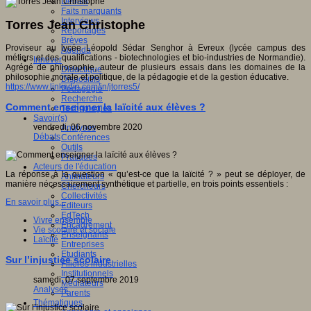
Débats
Faits marquants
Interviews
Torres Jean Christophe
Reportages
Brèves
Proviseur au lycée Léopold Sédar Senghor à Evreux (lycée campus des
Agenda
métiers et des qualifications - biotechnologies et bio-industries de Normandie).
Innover
Agrégé de philosophie, auteur de plusieurs essais dans les domaines de la
Didactique
philosophie morale et politique, de la pédagogie et de la gestion éducative.
Dispositifs
https://www.linkedin.com/in/jtorres5/
Pédagogie
Recherche
Comment enseigner la laïcité aux élèves ?
Technologies
Savoir(s)
vendredi, 06 novembre 2020
Analyses
Débats
Conférences
Outils
Pratiques
Acteurs de l'éducation
La réponse à la question « qu’est-ce que la laïcité ? » peut se déployer, de
Animateurs
manière nécessairement synthétique et partielle, en trois points essentiels :
Chercheurs
Collectivités
En savoir plus...
Editeurs
EdTech
Vivre ensemble
Encadrement
Vie scolaire et sociale
Enseignants
Laïcité
Entreprises
Etudiants
Sur l’injustice scolaire
Filières industrielles
Institutionnels
samedi, 07 septembre 2019
Médiateurs
Analyses
Parents
Thématiques