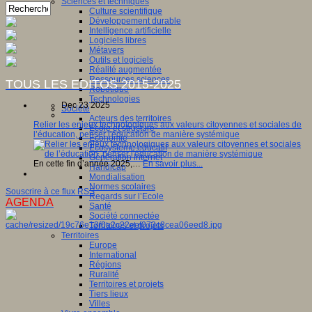
Sciences et techniques
Culture scientifique
Développement durable
Intelligence artificielle
Logiciels libres
Métavers
Outils et logiciels
Réalité augmentée
Ressources sciences
TOUS LES EDITOS 2015-2025
Robotique
Technologies
Dec 23 2025
Société
Acteurs des territoires
Relier les enjeux technologiques aux valeurs citoyennes et sociales de
Ecole et structure
l’éducation, penser l'éducation de manière systémique
Economie
Ecosystème éducatif
Génération internet
En cette fin d’année 2025,…
En savoir plus...
Handicap
Mondialisation
Normes scolaires
Souscrire à ce flux RSS
Regards sur l’Ecole
AGENDA
Santé
Société connectée
Territoires et projets
Territoires
Europe
International
Régions
Ruralité
Territoires et projets
Tiers lieux
Villes