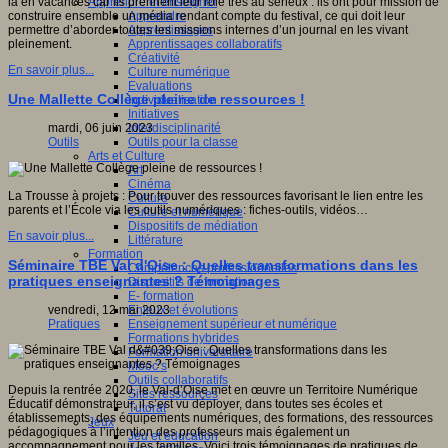
Apprendre et enseigner
là en vacances car ils prennent leur rôle très au sérieux : ils ont pour mission de
Apprendre
construire ensemble un média rendant compte du festival, ce qui doit leur
Apprentissages
permettre d’aborder toutes les missions internes d’un journal en les vivant
Apprentissages collaboratifs
pleinement.
Créativité
En savoir plus...
Culture numérique
Evaluations
Une Mallette Collège pleine de ressources !
Individualisation
Initiatives
Interdisciplinarité
mardi, 06 juin 2023
Outils pour la classe
Outils
Arts et Culture
Art
Cinéma
La Trousse à projets : Pour trouver des ressources favorisant le lien entre les
Culture
parents et l’École via les outils numériques : fiches-outils, vidéos…
Culture et numérique
Dispositifs de médiation
En savoir plus...
Littérature
Formation
Séminaire TBE Val d'Oise : Quelles transformations dans les
Compétences professionnelles
pratiques enseignantes ? Témoignages
Dispositifs de formation
E- formation
Enjeux et évolutions
vendredi, 12 mai 2023
Enseignement supérieur et numérique
Pratiques
Formations hybrides
Formation universitaire
Mooc’s
Outils collaboratifs
Depuis la rentrée 2020, le Val-d’Oise met en œuvre un Territoire Numérique
Sites ressources
Éducatif démonstrateur, il s’est vu déployer, dans toutes ses écoles et
Tutorat
établissements, des équipements numériques, des formations, des ressources
Jeux
pédagogiques à l’intention des professeurs mais également un
Jeu et éducation
accompagnement pour les familles. Voici trois témoignages de pratiques de