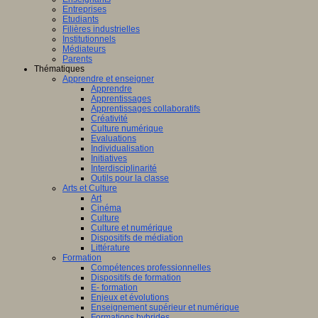
Entreprises
Etudiants
Filières industrielles
Institutionnels
Médiateurs
Parents
Thématiques
Apprendre et enseigner
Apprendre
Apprentissages
Apprentissages collaboratifs
Créativité
Culture numérique
Evaluations
Individualisation
Initiatives
Interdisciplinarité
Outils pour la classe
Arts et Culture
Art
Cinéma
Culture
Culture et numérique
Dispositifs de médiation
Littérature
Formation
Compétences professionnelles
Dispositifs de formation
E- formation
Enjeux et évolutions
Enseignement supérieur et numérique
Formations hybrides