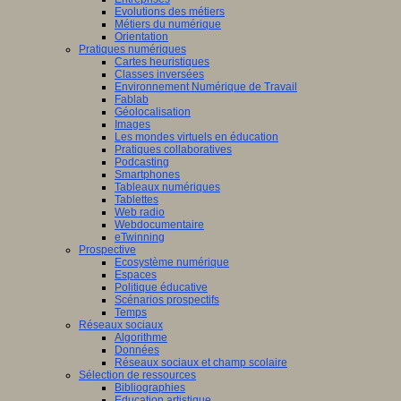
Evolutions des métiers
Métiers du numérique
Orientation
Pratiques numériques
Cartes heuristiques
Classes inversées
Environnement Numérique de Travail
Fablab
Géolocalisation
Images
Les mondes virtuels en éducation
Pratiques collaboratives
Podcasting
Smartphones
Tableaux numériques
Tablettes
Web radio
Webdocumentaire
eTwinning
Prospective
Ecosystème numérique
Espaces
Politique éducative
Scénarios prospectifs
Temps
Réseaux sociaux
Algorithme
Données
Réseaux sociaux et champ scolaire
Sélection de ressources
Bibliographies
Education artistique