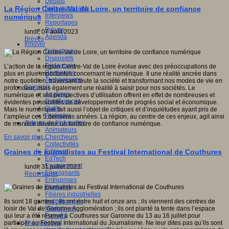
Débats
Faits marquants
La Région Centre-Val de Loire, un territoire de confiance
Interviews
numérique
Reportages
Brèves
lundi, 07 août 2023
Agenda
Brèves
Innover
Didactique
Dispositifs
Pédagogie
L’action de la région Centre-Val de Loire évolue avec des préoccupations de
Recherche
plus en plus importantes concernant le numérique. Il une réalité ancrée dans
Technologies
notre quotidien, traversant toute la société et transformant nos modes de vie en
Savoir(s)
profondeur, mais également une réalité à saisir pour nos sociétés. Le
Analyses
numérique et ses perspectives d’utilisation offrent en effet de nombreuses et
Conférences
évidentes possibilités de développement et de progrès social et économique.
Outils
Mais le numérique fait aussi l’objet de critiques et d’inquiétudes ayant pris de
Pratiques
l’ampleur ces 5 dernières années. La région, au centre de ces enjeux, agit ainsi
Acteurs de l'éducation
de manière devenir un territoire de confiance numérique.
Animateurs
Chercheurs
En savoir plus...
Collectivités
Editeurs
Graines de journalistes au Festival International de Couthures
EdTech
Encadrement
lundi, 31 juillet 2023
Enseignants
Reportages
Entreprises
Etudiants
Filières industrielles
Institutionnels
Ils sont 18 gamins ; Ils ont entre huit et onze ans ; ils viennent des centres de
Médiateurs
loisir de Val de Garonne Agglomération ; ils ont planté la tente dans l’espace
Parents
qui leur a été réservé à Couthures sur Garonne du 13 au 16 juillet pour
Thématiques
participer au Festival International du Journalisme. Ne leur dites pas qu’ils sont