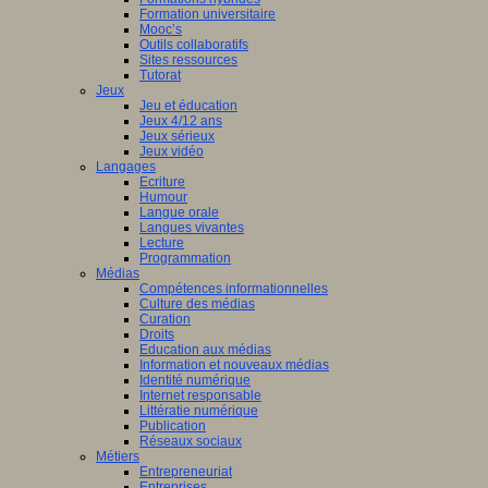
Formation universitaire
Mooc’s
Outils collaboratifs
Sites ressources
Tutorat
Jeux
Jeu et éducation
Jeux 4/12 ans
Jeux sérieux
Jeux vidéo
Langages
Ecriture
Humour
Langue orale
Langues vivantes
Lecture
Programmation
Médias
Compétences informationnelles
Culture des médias
Curation
Droits
Education aux médias
Information et nouveaux médias
Identité numérique
Internet responsable
Littératie numérique
Publication
Réseaux sociaux
Métiers
Entrepreneuriat
Entreprises