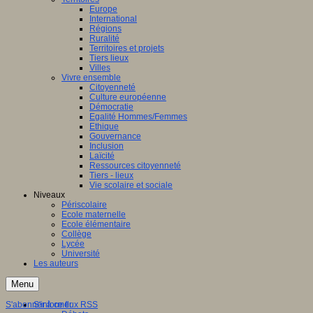
Europe
International
Régions
Ruralité
Territoires et projets
Tiers lieux
Villes
Vivre ensemble
Citoyenneté
Culture européenne
Démocratie
Egalité Hommes/Femmes
Ethique
Gouvernance
Inclusion
Laïcité
Ressources citoyenneté
Tiers - lieux
Vie scolaire et sociale
Niveaux
Périscolaire
Ecole maternelle
Ecole élémentaire
Collège
Lycée
Université
Les auteurs
Menu
S'abonner à ce flux RSS
S'informer