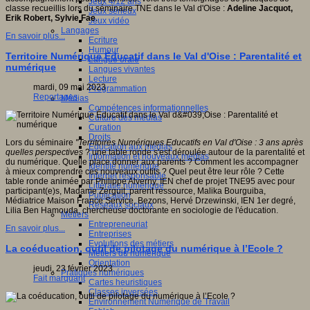
Jeux 4/12 ans
classe recueillis lors du séminaire TNE dans le Val d'Oise :
Adeline Jacquot,
Jeux sérieux
Erik Robert, Sylvie Fae
.
Jeux vidéo
Langages
En savoir plus...
Ecriture
Humour
Territoire Numérique Éducatif dans le Val d'Oise : Parentalité et
Langue orale
numérique
Langues vivantes
Lecture
mardi, 09 mai 2023
Programmation
Reportages
Médias
Compétences informationnelles
Culture des médias
Curation
Droits
Lors du séminaire
"Territoires Numériques Educatifs en Val d'Oise : 3 ans après
Education aux médias
quelles perspectives
? une table ronde s'est déroulée autour de la parentalité et
Information et nouveaux médias
du numérique. Quelle place donner aux parents ? Comment les accompagner
Identité numérique
à mieux comprendre ces nouveaux outils ? Quel peut être leur rôle ? Cette
Internet responsable
table ronde animée par Philippe Alverny, IEN chef de projet TNE95 avec pour
Littératie numérique
participant(e)s, Madame Zerguit, parent ressource, Malika Bourguiba,
Publication
Médiatrice Maison France Service, Bezons, Hervé Drzewinski, IEN 1er degré,
Réseaux sociaux
Lilia Ben Hamouda, chercheuse doctorante en sociologie de l'éducation.
Métiers
Entrepreneuriat
En savoir plus...
Entreprises
Evolutions des métiers
La coéducation, outil de pilotage du numérique à l’Ecole ?
Métiers du numérique
Orientation
jeudi, 23 février 2023
Pratiques numériques
Fait marquant
Cartes heuristiques
Classes inversées
Environnement Numérique de Travail