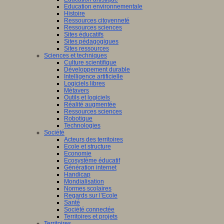
Education environnementale
Histoire
Ressources citoyenneté
Ressources sciences
Sites éducatifs
Sites pédagogiques
Sites ressources
Sciences et techniques
Culture scientifique
Développement durable
Intelligence artificielle
Logiciels libres
Métavers
Outils et logiciels
Réalité augmentée
Ressources sciences
Robotique
Technologies
Société
Acteurs des territoires
Ecole et structure
Economie
Ecosystème éducatif
Génération internet
Handicap
Mondialisation
Normes scolaires
Regards sur l’Ecole
Santé
Société connectée
Territoires et projets
Territoires