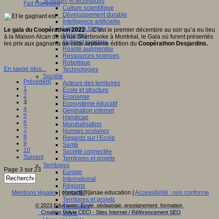
Sciences et techniques
Fait marquant
Culture scientifique
Développement durable
Intelligence artificielle
Logiciels libres
Le gala du Coopérathon 2022
…C’est le premier décembre au soir qu’a eu lieu
Métavers
à la Maison Alcan de la rue Sherbrooke à Montréal, le Gala où furent présentés
Outils et logiciels
les prix aux gagnants de cette septième édition du
Coopérathon Desjardins.
Réalité augmentée
Ressources sciences
Robotique
En savoir plus...
Technologies
Société
Précédent
Acteurs des territoires
1
Ecole et structure
2
Economie
3
Ecosystème éducatif
4
Génération internet
5
Handicap
6
Mondialisation
7
Normes scolaires
8
Regards sur l’Ecole
9
Santé
10
Société connectée
Suivant
Territoires et projets
Territoires
Page 3 sur 23
Europe
International
Régions
Mentions légales
| contact[@]anae.education |
Accessibilité : non conforme
Ruralité
Territoires et projets
© 2023 Educavox, Ecole, pédagogie, enseignement, formation
Tiers lieux
Creation Sylvie CECI - Sites Internet / Référencement SEO
Villes