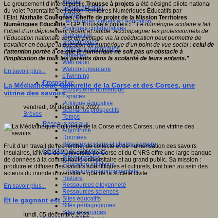
Fablab
Le groupement d’intérêt public
Trousse à projets
a été désigné pilote national
Géolocalisation
du volet Parentalité de l’action Territoires Numériques Éducatifs par
Images
l’Etat.
Nathalie Couégnas, Cheffe de projet de la Mission Territoires
Les mondes virtuels en éducation
Numériques Educatifs -
GIP Trousse à projets
: "
Le numérique scolaire a fait
Pratiques collaboratives
l’objet d’un déploiement récent et rapide. Accompagner les professionnels de
Podcasting
l’Education nationale vers un pilotage via la coéducation peut permettre de
Smartphones
travailler en équipe la question du numérique d’un point de vue social :
celui de
Tableaux numériques
l’attention portée à ce que le numérique ne soit pas un obstacle à
Tablettes
l’implication de tous les parents dans la scolarité de leurs enfants."
Web radio
Webdocumentaire
En savoir plus...
eTwinning
Prospective
La Médiathèque Culturelle de la Corse et des Corses, une
Ecosystème numérique
vitrine des savoirs
Espaces
Politique éducative
vendredi, 09 décembre 2022
Scénarios prospectifs
Brèves
Temps
Réseaux sociaux
Algorithme
Données
Réseaux sociaux et champ scolaire
Fruit d’un travail de recherche, de collecte et de numérisation des savoirs
Sélection de ressources
insulaires, la M3C de l’Université de Corse et du CNRS offre une large banque
Bibliographies
de données à la communauté universitaire et au grand public. Sa mission :
Education artistique
produire et diffuser des savoirs scientifiques et culturels, tant bien au sein des
Education environnementale
acteurs du monde universitaire que de la société civile.
Histoire
Ressources citoyenneté
En savoir plus...
Ressources sciences
Sites éducatifs
Et le gagnant est ….
Sites pédagogiques
Sites ressources
lundi, 05 décembre 2022