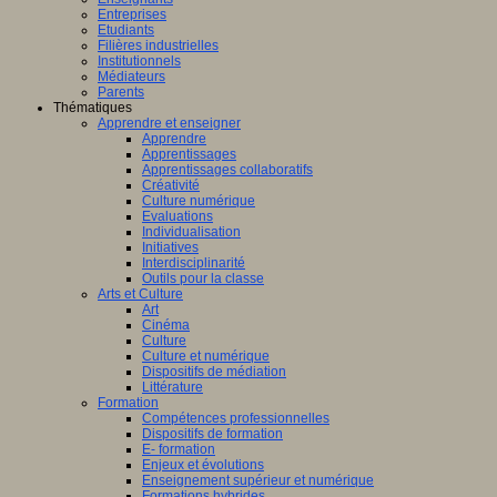
Entreprises
Etudiants
Filières industrielles
Institutionnels
Médiateurs
Parents
Thématiques
Apprendre et enseigner
Apprendre
Apprentissages
Apprentissages collaboratifs
Créativité
Culture numérique
Evaluations
Individualisation
Initiatives
Interdisciplinarité
Outils pour la classe
Arts et Culture
Art
Cinéma
Culture
Culture et numérique
Dispositifs de médiation
Littérature
Formation
Compétences professionnelles
Dispositifs de formation
E- formation
Enjeux et évolutions
Enseignement supérieur et numérique
Formations hybrides