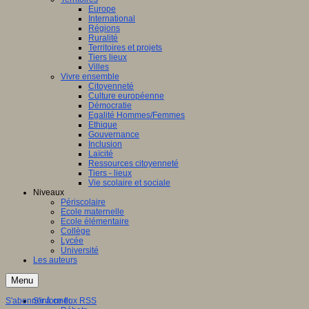
Europe
International
Régions
Ruralité
Territoires et projets
Tiers lieux
Villes
Vivre ensemble
Citoyenneté
Culture européenne
Démocratie
Egalité Hommes/Femmes
Ethique
Gouvernance
Inclusion
Laïcité
Ressources citoyenneté
Tiers - lieux
Vie scolaire et sociale
Niveaux
Périscolaire
Ecole maternelle
Ecole élémentaire
Collège
Lycée
Université
Les auteurs
Menu
S'abonner à ce flux RSS
S'informer