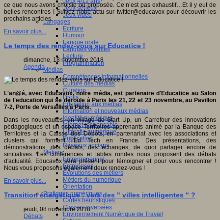
Jeux 4/12 ans
ce que nous avons choisie ou proposée. Ce n’est pas exhaustif…Et il y eut de
Jeux sérieux
belles rencontres ! Suivez notre actu sur twitter@educavox pour découvrir les
Jeux vidéo
prochains articles.
Langages
Ecriture
En savoir plus...
Humour
Langue orale
Le temps des rendez-vous sur Educatice !
Langues vivantes
Lecture
dimanche, 18 novembre 2018
Programmation
Agenda
Médias
Compétences informationnelles
Culture des médias
Curation
L'an@é, avec Educavox, notre média, est partenaire d'Educatice au Salon
Droits
de l'education qui se déroule à Paris les 21, 22 et 23 novembre, au Pavillon
Education aux médias
7-2, Porte de Versailles à Paris.
Information et nouveaux médias
Identité numérique
Dans les nouveautés, un village de Start Up, un Carrefour des innovations
Internet responsable
pédagogiques et un espace Territoires apprenants animé par la Banque des
Littératie numérique
Territoires et la Caisse des Dépôts, en partenariat avec les associations et
Publication
clusters qui forment l'Ed Tech en France. Des présentations, des
Réseaux sociaux
démonstrations, des débats, des échanges, de quoi partager encore de
Métiers
sinitiatives. Les conférences et tables rondes nous proposent des débats
Entrepreneuriat
d'actualité. Educavox sera présent pour témoigner et pour vous rencontrer !
Entreprises
Nous vous proposons également deux rendez-vous !
Evolutions des métiers
Métiers du numérique
En savoir plus...
Orientation
Pratiques numériques
Transition énergétique : vers des " villes intelligentes " ?
Cartes heuristiques
Classes inversées
jeudi, 08 novembre 2018
Environnement Numérique de Travail
Débats