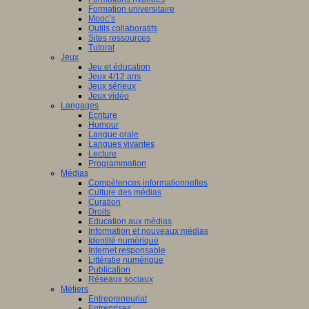
Formation universitaire
Mooc’s
Outils collaboratifs
Sites ressources
Tutorat
Jeux
Jeu et éducation
Jeux 4/12 ans
Jeux sérieux
Jeux vidéo
Langages
Ecriture
Humour
Langue orale
Langues vivantes
Lecture
Programmation
Médias
Compétences informationnelles
Culture des médias
Curation
Droits
Education aux médias
Information et nouveaux médias
Identité numérique
Internet responsable
Littératie numérique
Publication
Réseaux sociaux
Métiers
Entrepreneuriat
Entreprises