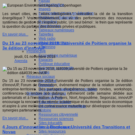
Fablab
Géolocalisation
Images
Les mondes virtuels en éducation
Les smart cities, ou " villes intelligentes ", sont-elles la clé de la transition
Pratiques collaboratives
énergétique ? Vraisemblablement, au vu des performances des nouveaux
Podcasting
systèmes de gestion de l’espace public. Un seul bémol : le frein que représente
Smartphones
la question du partage des données privées et publiques.
Tableaux numériques
Tablettes
En savoir plus...
Web radio
Webdocumentaire
Du 15 au 23 novembre 2018, l'université de Poitiers organise la
eTwinning
3e édition d'innovUP
Prospective
Ecosystème numérique
jeudi, 01 novembre 2018
Espaces
Agenda
Politique éducative
Scénarios prospectifs
Temps
Réseaux sociaux
Algorithme
Du 15 au 23 novembre 2018, l'université de Poitiers organise la 3e édition
Données
d'innovUP, Forum de l'innovation, événement majeur de la relation université-
Réseaux sociaux et champ scolaire
entreprise-
territoires. Des partages d'expérience, tables rondes, workshops,
Sélection de ressources
conférences ou encore job datings, rythmeront cette semaine dédiée aux
Bibliographies
partenariats et à l'innovation. À Poitiers, Niort, Angoulême, Segonzac, innovUP
Education artistique
encourage la rencontre du monde académique et du monde socio-économique
Education environnementale
et aspire à une meilleure connaissance mutuelle pour développer de nouvelles
Histoire
synergies partenariales.
Ressources citoyenneté
En savoir plus...
Ressources sciences
Sites éducatifs
4 Jours d’innovation à Bordeaux Université des Transitions et
Sites pédagogiques
Sites ressources
Novaq