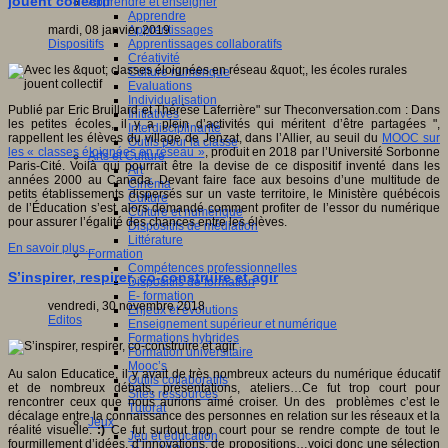
jouent collectif
Apprendre et enseigner
Apprendre
Apprentissages
mardi, 08 janvier 2019
Apprentissages collaboratifs
Dispositifs
Créativité
Culture numérique
Evaluations
Individualisation
Publié par Eric Bruillard et Thérèse Laferrière" sur Theconversation.com : Dans
Initiatives
les petites écoles, il y a plein d’activités qui méritent d’être partagées ",
Interdisciplinarité
rappellent les élèves du village de Jenzat, dans l’Allier, au seuil du
MOOC sur
Outils pour la classe
les « classes éloignées en réseau »
, produit en 2018 par l’Université Sorbonne
Arts et Culture
Paris-Cité. Voilà qui pourrait être la devise de ce dispositif inventé dans les
Art
années 2000 au Canada. Devant faire face aux besoins d’une multitude de
Cinéma
petits établissements dispersés sur un vaste territoire, le Ministère québécois
Culture
de l’Éducation s’est alors demandé comment profiter de l’essor du numérique
Culture et numérique
pour assurer l’égalité des chances entre les élèves.
Dispositifs de médiation
Littérature
En savoir plus...
Formation
Compétences professionnelles
S’inspirer, respirer, co-construire et agir
Dispositifs de formation
E- formation
vendredi, 30 novembre 2018
Enjeux et évolutions
Editos
Enseignement supérieur et numérique
Formations hybrides
Formation universitaire
Mooc’s
Au salon Educatice, il y avait de très nombreux acteurs du numérique éducatif
Outils collaboratifs
et de nombreux débats, présentations, ateliers…Ce fut trop court pour
Sites ressources
rencontrer ceux que nous aurions aimé croiser. Un des problèmes c’est le
Tutorat
décalage entre la connaissance des personnes en relation sur les réseaux et la
Jeux
réalité visuelle.
:)
Ce fut surtout trop court pour se rendre compte de tout le
Jeu et éducation
fourmillement d’idées, d’innovations, de propositions…voici donc une sélection