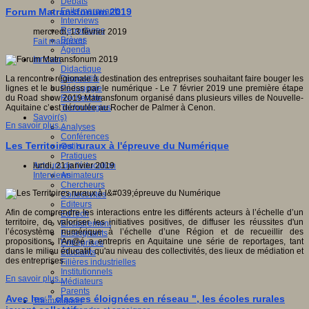
Débats
Faits marquants
Forum Matransfonum 2019
Interviews
Reportages
mercredi, 13 février 2019
Brèves
Fait marquant
Agenda
Innover
Didactique
Dispositifs
La rencontre régionale à destination des entreprises souhaitant faire bouger les
Pédagogie
lignes et le business par le numérique - Le 7 février 2019 une première étape
Recherche
du Road show 2019 Matransfonum organisé dans plusieurs villes de Nouvelle-
Technologies
Aquitaine c’est déroulée au Rocher de Palmer à Cenon.
Savoir(s)
En savoir plus...
Analyses
Conférences
Les Territoires ruraux à l'épreuve du Numérique
Outils
Pratiques
Acteurs de l'éducation
lundi, 21 janvier 2019
Animateurs
Interviews
Chercheurs
Collectivités
Editeurs
Afin de comprendre les interactions entre les différents acteurs à l’échelle d’un
EdTech
territoire, de valoriser les initiatives positives, de diffuser les réussites d'un
Encadrement
l’écosystème numérique à l’échelle d’une Région et de recueillir des
Enseignants
propositions, l'An@é a entrepris en Aquitaine une série de reportages, tant
Entreprises
dans le milieu éducatif, qu'au niveau des collectivités, des lieux de médiation et
Etudiants
des entreprises.
Filières industrielles
Institutionnels
En savoir plus...
Médiateurs
Parents
Avec les " classes éloignées en réseau ", les écoles rurales
Thématiques