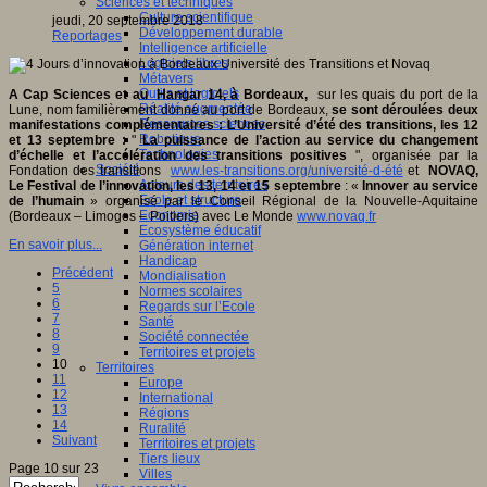
Sciences et techniques
Culture scientifique
jeudi, 20 septembre 2018
Développement durable
Reportages
Intelligence artificielle
Logiciels libres
Métavers
Outils et logiciels
A Cap Sciences et au Hangar 14, à Bordeaux,
sur les quais du port de la
Réalité augmentée
Lune, nom familièrement donné au port de Bordeaux,
se sont déroulées deux
Ressources sciences
manifestations complémentaires : L’Université d’été des transitions, les 12
Robotique
et 13 septembre :
"
La puissance de l’action au service du changement
Technologies
d’échelle et l’accélération des transitions positives
", organisée par la
Société
Fondation des transitions
www.les-transitions.org/université-d-été
et
NOVAQ,
Acteurs des territoires
Le Festival de l’innovation, les 13, 14 et 15 septembre
: «
Innover au service
Ecole et structure
de l’humain
» organisé par le Conseil Régional de la Nouvelle-Aquitaine
Economie
(Bordeaux – Limoges – Poitiers) avec Le Monde
www.novaq.fr
Ecosystème éducatif
En savoir plus...
Génération internet
Handicap
Précédent
Mondialisation
5
Normes scolaires
6
Regards sur l’Ecole
7
Santé
8
Société connectée
9
Territoires et projets
10
Territoires
11
Europe
12
International
13
Régions
14
Ruralité
Suivant
Territoires et projets
Tiers lieux
Page 10 sur 23
Villes