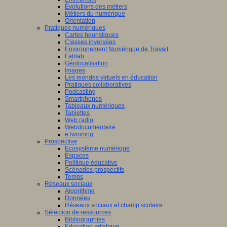
Evolutions des métiers
Métiers du numérique
Orientation
Pratiques numériques
Cartes heuristiques
Classes inversées
Environnement Numérique de Travail
Fablab
Géolocalisation
Images
Les mondes virtuels en éducation
Pratiques collaboratives
Podcasting
Smartphones
Tableaux numériques
Tablettes
Web radio
Webdocumentaire
eTwinning
Prospective
Ecosystème numérique
Espaces
Politique éducative
Scénarios prospectifs
Temps
Réseaux sociaux
Algorithme
Données
Réseaux sociaux et champ scolaire
Sélection de ressources
Bibliographies
Education artistique