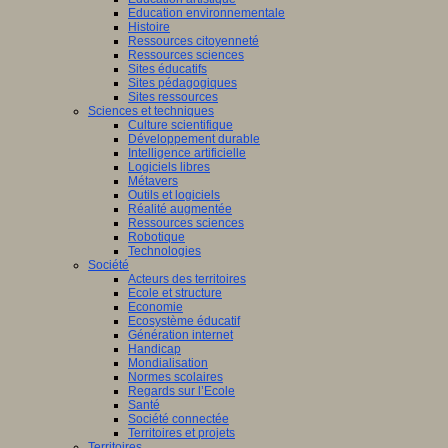
Education environnementale
Histoire
Ressources citoyenneté
Ressources sciences
Sites éducatifs
Sites pédagogiques
Sites ressources
Sciences et techniques
Culture scientifique
Développement durable
Intelligence artificielle
Logiciels libres
Métavers
Outils et logiciels
Réalité augmentée
Ressources sciences
Robotique
Technologies
Société
Acteurs des territoires
Ecole et structure
Economie
Ecosystème éducatif
Génération internet
Handicap
Mondialisation
Normes scolaires
Regards sur l’Ecole
Santé
Société connectée
Territoires et projets
Territoires