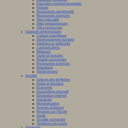
Education environnementale
Histoire
Ressources citoyenneté
Ressources sciences
Sites éducatifs
Sites pédagogiques
Sites ressources
Sciences et techniques
Culture scientifique
Développement durable
Intelligence artificielle
Logiciels libres
Métavers
Outils et logiciels
Réalité augmentée
Ressources sciences
Robotique
Technologies
Société
Acteurs des territoires
Ecole et structure
Economie
Ecosystème éducatif
Génération internet
Handicap
Mondialisation
Normes scolaires
Regards sur l’Ecole
Santé
Société connectée
Territoires et projets
Territoires