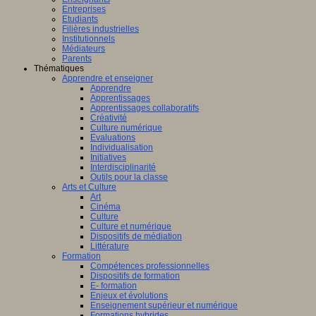
Entreprises
Etudiants
Filières industrielles
Institutionnels
Médiateurs
Parents
Thématiques
Apprendre et enseigner
Apprendre
Apprentissages
Apprentissages collaboratifs
Créativité
Culture numérique
Evaluations
Individualisation
Initiatives
Interdisciplinarité
Outils pour la classe
Arts et Culture
Art
Cinéma
Culture
Culture et numérique
Dispositifs de médiation
Littérature
Formation
Compétences professionnelles
Dispositifs de formation
E- formation
Enjeux et évolutions
Enseignement supérieur et numérique
Formations hybrides