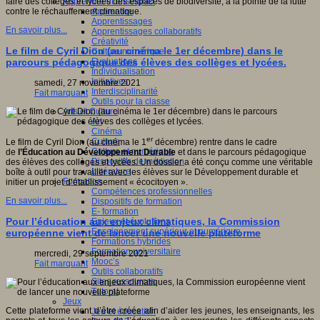
Apprendre et enseigner
faire des collèges et lycées des espaces de biodiversité, à la pointe de la lutte
Apprendre
contre le réchauffement climatique.
Apprentissages
En savoir plus...
Apprentissages collaboratifs
Créativité
Le film de Cyril Dion (au cinéma le 1er décembre) dans le
Culture numérique
Evaluations
parcours pédagogique des élèves des collèges et lycées.
Individualisation
Initiatives
samedi, 27 novembre 2021
Interdisciplinarité
Fait marquant
Outils pour la classe
Arts et Culture
Art
Cinéma
er
Culture
Le film de Cyril Dion (au cinéma le 1
décembre) rentre dans le cadre
Culture et numérique
de
l’Éducation au Développement Durable
et dans le parcours pédagogique
Dispositifs de médiation
des élèves des collèges et lycées. Un dossier a été conçu comme une véritable
Littérature
boîte à outil pour travailler avec les élèves sur le Développement durable et
Formation
initier un projet d’établissement « écocitoyen ».
Compétences professionnelles
En savoir plus...
Dispositifs de formation
E- formation
Pour l’éducation aux enjeux climatiques, la Commission
Enjeux et évolutions
Enseignement supérieur et numérique
européenne vient de lancer une nouvelle plateforme
Formations hybrides
Formation universitaire
mercredi, 29 septembre 2021
Mooc’s
Fait marquant
Outils collaboratifs
Sites ressources
Tutorat
Jeux
Cette plateforme vient d’être créée afin d’aider les jeunes, les enseignants, les
Jeu et éducation