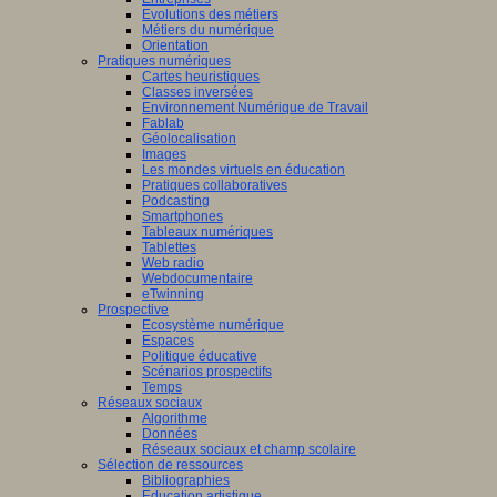
Evolutions des métiers
Métiers du numérique
Orientation
Pratiques numériques
Cartes heuristiques
Classes inversées
Environnement Numérique de Travail
Fablab
Géolocalisation
Images
Les mondes virtuels en éducation
Pratiques collaboratives
Podcasting
Smartphones
Tableaux numériques
Tablettes
Web radio
Webdocumentaire
eTwinning
Prospective
Ecosystème numérique
Espaces
Politique éducative
Scénarios prospectifs
Temps
Réseaux sociaux
Algorithme
Données
Réseaux sociaux et champ scolaire
Sélection de ressources
Bibliographies
Education artistique