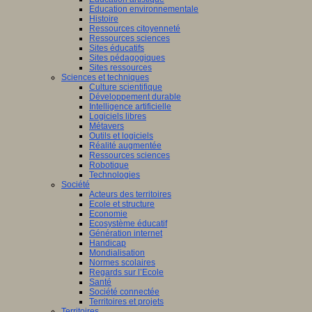
Education environnementale
Histoire
Ressources citoyenneté
Ressources sciences
Sites éducatifs
Sites pédagogiques
Sites ressources
Sciences et techniques
Culture scientifique
Développement durable
Intelligence artificielle
Logiciels libres
Métavers
Outils et logiciels
Réalité augmentée
Ressources sciences
Robotique
Technologies
Société
Acteurs des territoires
Ecole et structure
Economie
Ecosystème éducatif
Génération internet
Handicap
Mondialisation
Normes scolaires
Regards sur l’Ecole
Santé
Société connectée
Territoires et projets
Territoires