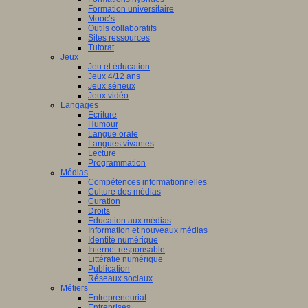
Formation universitaire
Mooc’s
Outils collaboratifs
Sites ressources
Tutorat
Jeux
Jeu et éducation
Jeux 4/12 ans
Jeux sérieux
Jeux vidéo
Langages
Ecriture
Humour
Langue orale
Langues vivantes
Lecture
Programmation
Médias
Compétences informationnelles
Culture des médias
Curation
Droits
Education aux médias
Information et nouveaux médias
Identité numérique
Internet responsable
Littératie numérique
Publication
Réseaux sociaux
Métiers
Entrepreneuriat
Entreprises