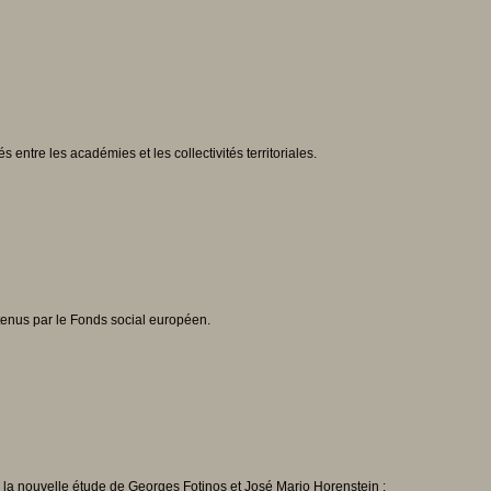
ntre les académies et les collectivités territoriales.
tenus par le Fonds social européen.
e la nouvelle étude de Georges Fotinos et José Mario Horenstein :