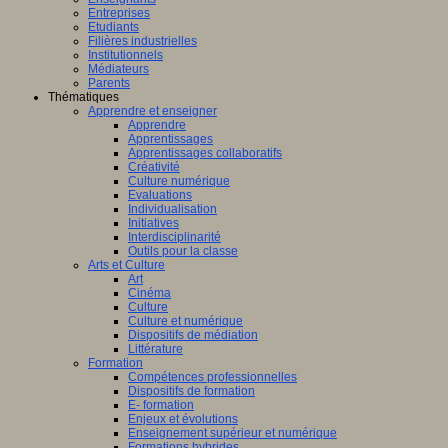
Entreprises
Etudiants
Filières industrielles
Institutionnels
Médiateurs
Parents
Thématiques
Apprendre et enseigner
Apprendre
Apprentissages
Apprentissages collaboratifs
Créativité
Culture numérique
Evaluations
Individualisation
Initiatives
Interdisciplinarité
Outils pour la classe
Arts et Culture
Art
Cinéma
Culture
Culture et numérique
Dispositifs de médiation
Littérature
Formation
Compétences professionnelles
Dispositifs de formation
E- formation
Enjeux et évolutions
Enseignement supérieur et numérique
Formations hybrides