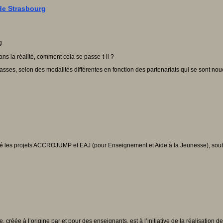
de Strasbourg
ns la réalité, comment cela se passe-t-il ?
, selon des modalités différentes en fonction des partenariats qui se sont noués e
ncé les projets ACCROJUMP et EAJ (pour Enseignement et Aide à la Jeunesse), sou
éée à l’origine par et pour des enseignants, est à l’initiative de la réalisation d