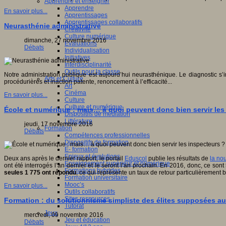
Apprendre et enseigner
Apprendre
En savoir plus...
Apprentissages
Apprentissages collaboratifs
Neurasthénie administrative
Créativité
Culture numérique
dimanche, 27 novembre 2016
Evaluations
Débats
Individualisation
Initiatives
Interdisciplinarité
Outils pour la classe
Notre administration publique est aujourd’hui neurasthénique. Le diagnostic s’i
Arts et Culture
procédurières et inaction patente, renoncement à l’efficacité...
Art
Cinéma
En savoir plus...
Culture
Culture et numérique
École et numérique : mais… à quoi peuvent donc bien servir les
Dispositifs de médiation
Littérature
jeudi, 17 novembre 2016
Formation
Débats
Compétences professionnelles
Dispositifs de formation
E- formation
Enjeux et évolutions
Deux ans après le dernier rapport, le portail
Eduscol
publie les résultats de
la no
Enseignement supérieur et numérique
ont été interrogés l’an dernier et le seront l’an prochain. En 2016, donc, ce s
Formations hybrides
seules 1 775 ont répondu
, ce qui représente un taux de retour particulièrement
Formation universitaire
Mooc’s
En savoir plus...
Outils collaboratifs
Sites ressources
Formation : du solutionnisme simpliste des élites supposées au
Tutorat
Jeux
mercredi, 09 novembre 2016
Jeu et éducation
Débats