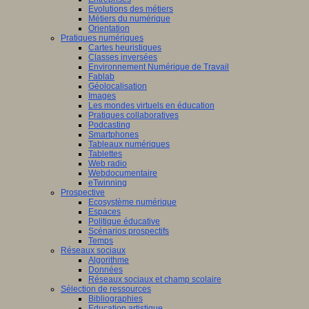
Evolutions des métiers
Métiers du numérique
Orientation
Pratiques numériques
Cartes heuristiques
Classes inversées
Environnement Numérique de Travail
Fablab
Géolocalisation
Images
Les mondes virtuels en éducation
Pratiques collaboratives
Podcasting
Smartphones
Tableaux numériques
Tablettes
Web radio
Webdocumentaire
eTwinning
Prospective
Ecosystème numérique
Espaces
Politique éducative
Scénarios prospectifs
Temps
Réseaux sociaux
Algorithme
Données
Réseaux sociaux et champ scolaire
Sélection de ressources
Bibliographies
Education artistique