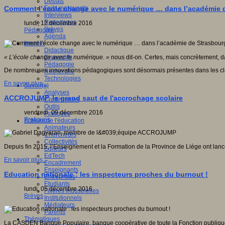
Débats
Faits marquants
Comment l’école change avec le numérique … dans l’académie 
Interviews
Reportages
lundi, 12 décembre 2016
Brèves
Pédagogie
Agenda
Innover
Didactique
Dispositifs
« L’école change avec le numérique. »
nous dit-on. Certes, mais concrètement, da
Pédagogie
De nombreuses innovations pédagogiques sont désormais présentes dans les classes
Recherche
Technologies
En savoir plus...
Savoir(s)
Analyses
ACCROJUMP, le grand saut de l'accrochage scolaire
Conférences
Outils
vendredi, 09 décembre 2016
Pratiques
Pratiques
Acteurs de l'éducation
Animateurs
Chercheurs
Collectivités
Depuis fin 2015, l’Enseignement et la Formation de la Province de Liège ont la
Editeurs
EdTech
En savoir plus...
Encadrement
Enseignants
Education nationale : les inspecteurs proches du burnout !
Entreprises
Etudiants
lundi, 05 décembre 2016
Filières industrielles
Brèves
Institutionnels
Médiateurs
Parents
Thématiques
La CASDEN Banque Populaire, banque coopérative de toute la Fonction publique, cr