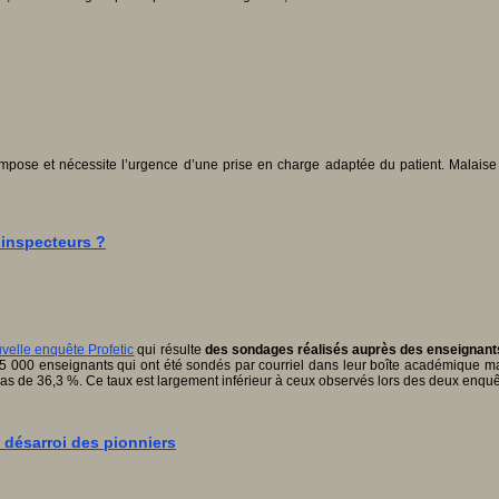
mpose et nécessite l’urgence d’une prise en charge adaptée du patient. Malaise p
 inspecteurs ?
uvelle enquête Profetic
qui résulte
des sondages réalisés auprès des enseignants
ont 5 000 enseignants qui ont été sondés par courriel dans leur boîte académique 
 bas de 36,3 %. Ce taux est largement inférieur à ceux observés lors des deux enqu
 désarroi des pionniers