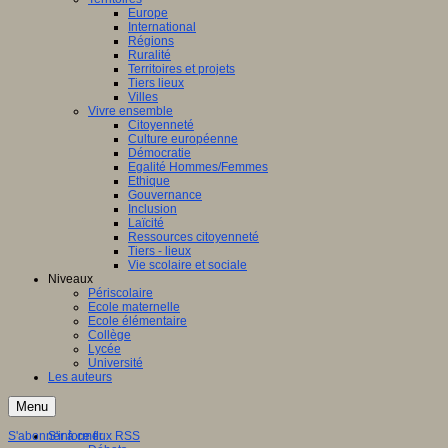
Europe
International
Régions
Ruralité
Territoires et projets
Tiers lieux
Villes
Vivre ensemble
Citoyenneté
Culture européenne
Démocratie
Egalité Hommes/Femmes
Ethique
Gouvernance
Inclusion
Laïcité
Ressources citoyenneté
Tiers - lieux
Vie scolaire et sociale
Niveaux
Périscolaire
Ecole maternelle
Ecole élémentaire
Collège
Lycée
Université
Les auteurs
Menu
S'abonner à ce flux RSS
S'informer