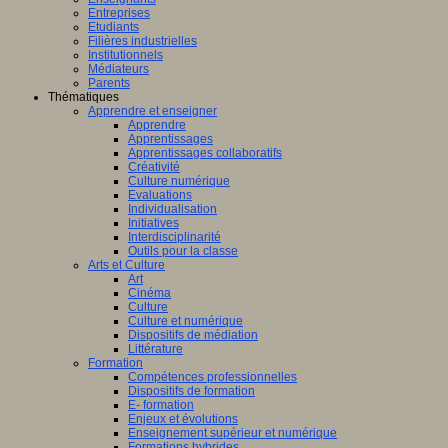
Entreprises
Etudiants
Filières industrielles
Institutionnels
Médiateurs
Parents
Thématiques
Apprendre et enseigner
Apprendre
Apprentissages
Apprentissages collaboratifs
Créativité
Culture numérique
Evaluations
Individualisation
Initiatives
Interdisciplinarité
Outils pour la classe
Arts et Culture
Art
Cinéma
Culture
Culture et numérique
Dispositifs de médiation
Littérature
Formation
Compétences professionnelles
Dispositifs de formation
E- formation
Enjeux et évolutions
Enseignement supérieur et numérique
Formations hybrides