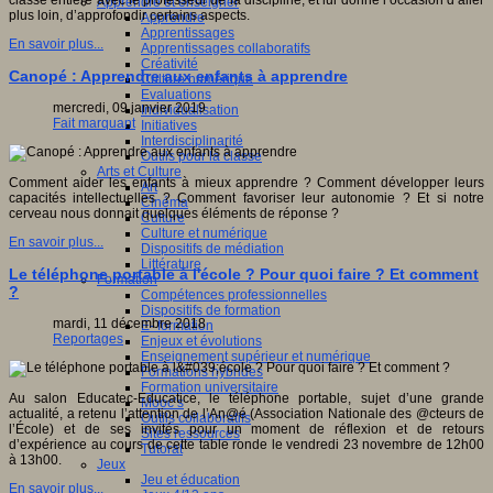
classe entière avec le professeur de la discipline, et lui donne l’occasion d’aller
Apprendre et enseigner
plus loin, d’approfondir certains aspects.
Apprendre
Apprentissages
En savoir plus...
Apprentissages collaboratifs
Créativité
Canopé : Apprendre aux enfants à apprendre
Culture numérique
Evaluations
mercredi, 09 janvier 2019
Individualisation
Fait marquant
Initiatives
Interdisciplinarité
Outils pour la classe
Arts et Culture
Comment aider les enfants à mieux apprendre ? Comment développer leurs
Art
capacités intellectuelles ? Comment favoriser leur autonomie ? Et si notre
Cinéma
cerveau nous donnait quelques éléments de réponse ?
Culture
Culture et numérique
En savoir plus...
Dispositifs de médiation
Littérature
Le téléphone portable à l'école ? Pour quoi faire ? Et comment
Formation
?
Compétences professionnelles
Dispositifs de formation
mardi, 11 décembre 2018
E- formation
Reportages
Enjeux et évolutions
Enseignement supérieur et numérique
Formations hybrides
Formation universitaire
Au salon Educatec-Educatice, le téléphone portable, sujet d’une grande
Mooc’s
actualité, a retenu l’attention de l’An@é (Association Nationale des @cteurs de
Outils collaboratifs
l’École) et de ses invités pour un moment de réflexion et de retours
Sites ressources
d’expérience au cours de cette table ronde le vendredi 23 novembre de 12h00
Tutorat
à 13h00.
Jeux
Jeu et éducation
En savoir plus...