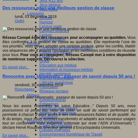
Jeux 4/12 ans
Jeux sérieux
Des ressources pour une meilleure gestion de classe
Jeux vidéo
Langages
lundi, 03 décembre 2018
Ecriture
Outils
Humour
Langue orale
Langues vivantes
Lecture
Réseau Canopé édite des ressources pour accompagner au quotidien.
Vous
Programmation
êtes confrontés à la gestion de classe au quotidien. Elle représente l’une de
Médias
vos priorités. Vous devez adopter une certaine posture, gérer les conflits, établir
Compétences informationnelles
vos séquences afin d’assurer l’inclusion et les meilleures conditions de réussite
Culture des médias
pour tous.
Pour vous accompagner, Réseau Canopé met à votre disposition
Curation
de nombreux supports. Découvrez la sélection.
Droits
Education aux médias
En savoir plus...
Information et nouveaux médias
Identité numérique
Rencontre avec Universalis : passeur de savoir depuis 50 ans !
Internet responsable
Littératie numérique
vendredi, 30 novembre 2018
Publication
Reportages
Réseaux sociaux
Métiers
Entrepreneuriat
Entreprises
Nous les avons rencontrés au salon Educatice..."
Depuis 50 ans, nous
Evolutions des métiers
poursuivons ce projet fou, celui de créer un outil du savoir performant qui
Métiers du numérique
permette à chacun d’avoir accès à des connaissances fiables et de qualité. Au
Orientation
fil du temps, nous nous sommes transformés et adaptés aux nouveaux usages
Pratiques numériques
tout en conservant notre exigence éditoriale qui reste l’ADN d’Universalis "
,
Cartes heuristiques
déclare Hervé Rouanet, directeur général d’Encyclopædia Universalis.
Classes inversées
Environnement Numérique de Travail
En savoir plus...