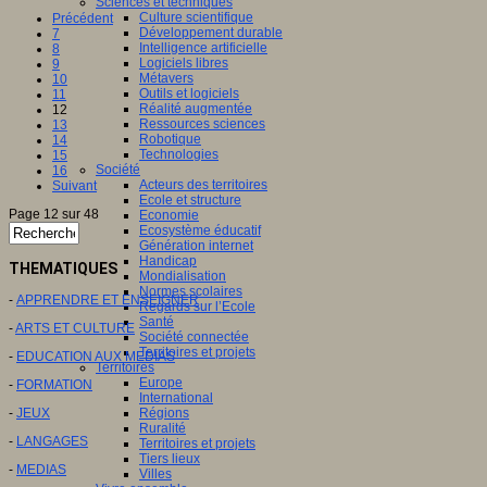
Sciences et techniques
Culture scientifique
Précédent
Développement durable
7
Intelligence artificielle
8
Logiciels libres
9
Métavers
10
Outils et logiciels
11
Réalité augmentée
12
Ressources sciences
13
Robotique
14
Technologies
15
Société
16
Acteurs des territoires
Suivant
Ecole et structure
Page 12 sur 48
Economie
Ecosystème éducatif
Génération internet
Handicap
THEMATIQUES
Mondialisation
Normes scolaires
-
APPRENDRE ET ENSEIGNER
Regards sur l’Ecole
Santé
-
ARTS ET CULTURE
Société connectée
Territoires et projets
-
EDUCATION AUX MEDIAS
Territoires
Europe
-
FORMATION
International
-
JEUX
Régions
Ruralité
-
LANGAGES
Territoires et projets
Tiers lieux
-
MEDIAS
Villes