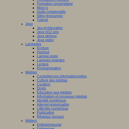
Formation universitaire
Mooc’s
Outils collaboratifs
Sites ressources
Tutorat
Jeux
Jeu et éducation
Jeux 4/12 ans
Jeux sérieux
Jeux vidéo
Langages
Ecriture
Humour
Langue orale
Langues vivantes
Lecture
Programmation
Médias
Compétences informationnelles
Culture des médias
Curation
Droits
Education aux médias
Information et nouveaux médias
Identité numérique
Internet responsable
Littératie numérique
Publication
Réseaux sociaux
Métiers
Entrepreneuriat
Entreprises