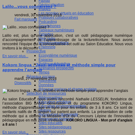
Fablab
Géolocalisation
Lalilo...vous connaissez ?
Images
Les mondes virtuels en éducation
vendredi, 30 novembre 2018
Pratiques collaboratives
Fait marquant
Podcasting
Smartphones
Tableaux numériques
Tablettes
Lalilo est, plus qu’une application, c'est un outil pédagogique numérique
Web radio
d’accompagnement de l’apprentissage de la lecture/écriture. Nous avons
Webdocumentaire
rencontré l'équipe qui a conceptualisé cet outil au Salon Educatice. Nous vous
eTwinning
invitons à le découvrir ...
Prospective
Ecosystème numérique
En savoir plus...
Espaces
Politique éducative
Kokoro lingua : Jeux, activités et méthode simple pour
Scénarios prospectifs
apprendre l’anglais
Temps
Réseaux sociaux
mardi, 27 novembre 2018
Algorithme
Dispositifs
Données
Réseaux sociaux et champ scolaire
Sélection de ressources
Bibliographies
Au salon Educatice, nous avons rencontré
Nathalie LESSELIN
, fondatrice de
Education artistique
l’association BIG BANG Génération et du programme KOKORO Lingua,
Education environnementale
méthode d'apprentissage en ligne pour les enfants de 3 à 8 ans. Ce sont de
Histoire
senfants natifs de la langue qui parlent aux enfants. La présentation de cette
Ressources citoyenneté
méthode qui a obtenu la Médaille d'Or du Concours Lépine de l'innovation
Ressources sciences
pédagogique en mai 2018, s'intitulait :
KOKORO LINGUA - Mon prof d'anglais
Sites éducatifs
a 8 ans !
Sites pédagogiques
Sites ressources
En savoir plus...