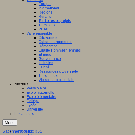
Europe
International
Régions
Ruralité
Territoires et projets
Tiers lieux
Villes
Vivre ensemble
Citoyenneté
Culture européenne
Démocratie
Egalité Hommes/Femmes
Ethique
Gouvernance
Inclusion
Laïcité
Ressources citoyenneté
Tiers - lieux
Vie scolaire et sociale
Niveaux
Périscolaire
Ecole maternelle
Ecole élémentaire
Collège
Lycée
Université
Les auteurs
Menu
S'abonner à ce flux RSS
S'informer