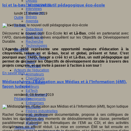
Débats
Faits marquants
Ici et la-bas, le nouvel outil pédagogique éco-école
Interviews
Reportages
lundi, 11 février 2019
Brèves
Outils
Agenda
Innover
Didactique
Dispositifs
Découvrez le nouvel outil Eco-Ecole
Ici et Là-Bas
, créé en partenariat avec
Pédagogie
l’AFD, dans lequel les élèves enquêtent sur les Objectifs de Développement
Recherche
Durable.
Technologies
L’Agenda 2030 représente une opportunité majeure d’éducation à la
Savoir(s)
citoyenneté reliant ici et là-bas, local et global, présent et futur. C’est
Analyses
pourquoi avec l’AFD, Teragir a créé Ici et Là-Bas, un outil pédagogique qui
Conférences
permet de découvrir les Objectifs de développement durable à travers des
Outils
projets concrets, et qui invite à passer à l’action à son tour !
Pratiques
Acteurs de l'éducation
En savoir plus...
Animateurs
Chercheurs
Médiasphères, l’Éducation aux Médias et à l’Information (éMI),
Collectivités
façon ludique
Editeurs
EdTech
Encadrement
vendredi, 08 février 2019
Enseignants
Pédagogie
Entreprises
Etudiants
Filières industrielles
Rachel Grennerat, professeure documentaliste, propose à ses collègues de
Institutionnels
toutes les disciplines des moments de dédoublements de classe, permettant
Médiateurs
parallèlement d’aborder les thématiques de l’EMI au CDI, et des activités
Parents
disciplinaires en effectif réduit. La mise en commun ÉMI se fait ensuite en
Thématiques