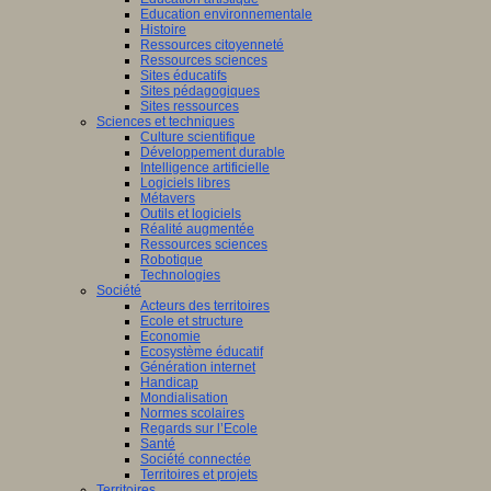
Education environnementale
Histoire
Ressources citoyenneté
Ressources sciences
Sites éducatifs
Sites pédagogiques
Sites ressources
Sciences et techniques
Culture scientifique
Développement durable
Intelligence artificielle
Logiciels libres
Métavers
Outils et logiciels
Réalité augmentée
Ressources sciences
Robotique
Technologies
Société
Acteurs des territoires
Ecole et structure
Economie
Ecosystème éducatif
Génération internet
Handicap
Mondialisation
Normes scolaires
Regards sur l’Ecole
Santé
Société connectée
Territoires et projets
Territoires