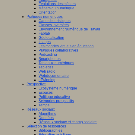
Evolutions des métiers
Métiers du numérique
Orientation
Pratiques numériques
Cartes heuristiques
Classes inversées
Environnement Numérique de Travail
Fablab
Géolocalisation
Images
Les mondes virtuels en éducation
Pratiques collaboratives
Podcasting
Smartphones
Tableaux numériques
Tablettes
Web radio
Webdocumentaire
eTwinning
Prospective
Ecosystème numérique
Espaces
Politique éducative
Scénarios prospectifs
Temps
Réseaux sociaux
Algorithme
Données
Réseaux sociaux et champ scolaire
Sélection de ressources
Bibliographies
Education artistique