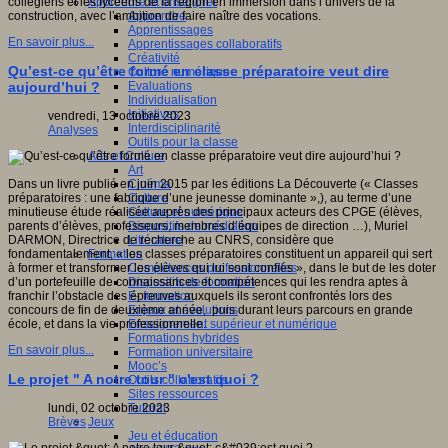
Apprendre et enseigner
collégiens et les lycéens de la région en immersion dans l’univers de la
Apprendre
construction, avec l’ambition de faire naître des vocations.
Apprentissages
En savoir plus...
Apprentissages collaboratifs
Créativité
Qu’est-ce qu’être formé en classe préparatoire veut dire
Culture numérique
Evaluations
aujourd’hui ?
Individualisation
Initiatives
vendredi, 13 octobre 2023
Interdisciplinarité
Analyses
Outils pour la classe
Arts et Culture
Art
Cinéma
Dans un livre publié en juin 2015 par les éditions La Découverte (« Classes
Culture
préparatoires : une fabrique d’une jeunesse dominante »,), au terme d’une
Culture et numérique
minutieuse étude réalisée auprès des principaux acteurs des CPGE (élèves,
Dispositifs de médiation
parents d’élèves, professeurs, membres d’équipes de direction …), Muriel
Littérature
DARMON, Directrice de recherche au CNRS, considère que
Formation
fondamentalement, « les classes préparatoires constituent un appareil qui sert
Compétences professionnelles
à former et transformer les élèves qui lui sont confiés », dans le but de les doter
Dispositifs de formation
d’un portefeuille de connaissances et compétences qui les rendra aptes à
E- formation
franchir l’obstacle des épreuves auxquels ils seront confrontés lors des
Enjeux et évolutions
concours de fin de deuxième année, puis durant leurs parcours en grande
Enseignement supérieur et numérique
école, et dans la vie professionnelle.
Formations hybrides
En savoir plus...
Formation universitaire
Mooc’s
Le projet " A notre tour " c'est quoi ?
Outils collaboratifs
Sites ressources
Tutorat
lundi, 02 octobre 2023
Jeux
Brèves
Jeu et éducation