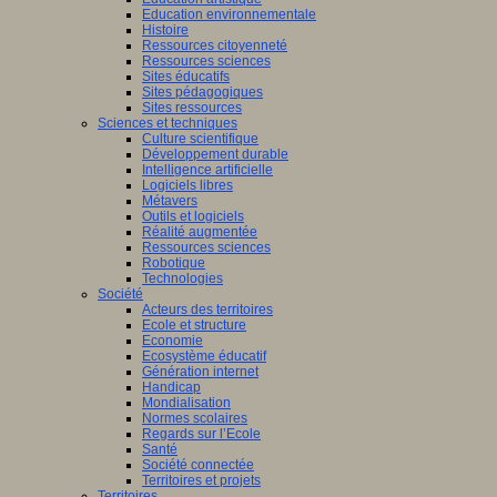
Education environnementale
Histoire
Ressources citoyenneté
Ressources sciences
Sites éducatifs
Sites pédagogiques
Sites ressources
Sciences et techniques
Culture scientifique
Développement durable
Intelligence artificielle
Logiciels libres
Métavers
Outils et logiciels
Réalité augmentée
Ressources sciences
Robotique
Technologies
Société
Acteurs des territoires
Ecole et structure
Economie
Ecosystème éducatif
Génération internet
Handicap
Mondialisation
Normes scolaires
Regards sur l’Ecole
Santé
Société connectée
Territoires et projets
Territoires