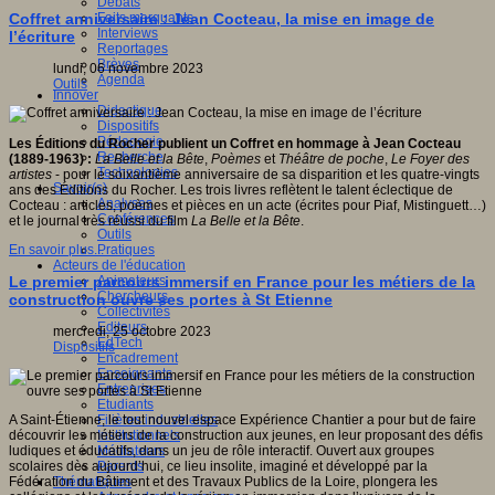
Débats
Faits marquants
Coffret anniversaire : Jean Cocteau, la mise en image de
Interviews
l’écriture
Reportages
Brèves
lundi, 06 novembre 2023
Agenda
Outils
Innover
Didactique
Dispositifs
Pédagogie
Les Éditions du Rocher publient un Coffret en hommage à Jean Cocteau
Recherche
(1889-1963) :
La Belle et la Bête
,
Poèmes
et
Théâtre de poche
,
Le Foyer des
Technologies
artistes
- pour le soixantième anniversaire de sa disparition et les quatre-vingts
Savoir(s)
ans des Éditions du Rocher. Les trois livres reflètent le talent éclectique de
Analyses
Cocteau : articles, poèmes et pièces en un acte (écrites pour Piaf, Mistinguett…)
Conférences
et le journal très réussi du film
La Belle et la Bête
.
Outils
Pratiques
En savoir plus...
Acteurs de l'éducation
Animateurs
Le premier parcours immersif en France pour les métiers de la
Chercheurs
construction ouvre ses portes à St Etienne
Collectivités
Editeurs
mercredi, 25 octobre 2023
EdTech
Dispositifs
Encadrement
Enseignants
Entreprises
Etudiants
Filières industrielles
A Saint-Étienne, le tout nouvel espace Expérience Chantier a pour but de faire
Institutionnels
découvrir les métiers de la construction aux jeunes, en leur proposant des défis
Médiateurs
ludiques et éducatifs, dans un jeu de rôle interactif. Ouvert aux groupes
Parents
scolaires dès aujourd’hui, ce lieu insolite, imaginé et développé par la
Thématiques
Fédération du Bâtiment et des Travaux Publics de la Loire, plongera les