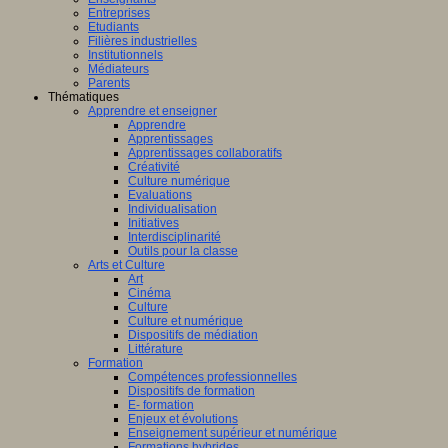
Entreprises
Etudiants
Filières industrielles
Institutionnels
Médiateurs
Parents
Thématiques
Apprendre et enseigner
Apprendre
Apprentissages
Apprentissages collaboratifs
Créativité
Culture numérique
Evaluations
Individualisation
Initiatives
Interdisciplinarité
Outils pour la classe
Arts et Culture
Art
Cinéma
Culture
Culture et numérique
Dispositifs de médiation
Littérature
Formation
Compétences professionnelles
Dispositifs de formation
E- formation
Enjeux et évolutions
Enseignement supérieur et numérique
Formations hybrides