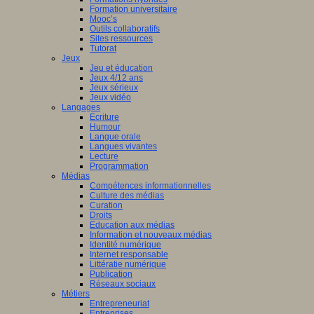
Formation universitaire
Mooc’s
Outils collaboratifs
Sites ressources
Tutorat
Jeux
Jeu et éducation
Jeux 4/12 ans
Jeux sérieux
Jeux vidéo
Langages
Ecriture
Humour
Langue orale
Langues vivantes
Lecture
Programmation
Médias
Compétences informationnelles
Culture des médias
Curation
Droits
Education aux médias
Information et nouveaux médias
Identité numérique
Internet responsable
Littératie numérique
Publication
Réseaux sociaux
Métiers
Entrepreneuriat
Entreprises