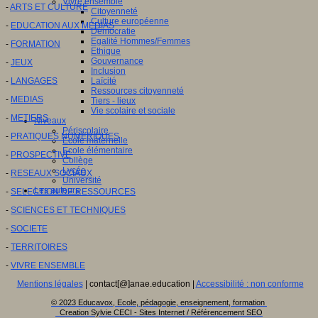
Vivre ensemble
-
ARTS ET CULTURE
Citoyenneté
Culture européenne
-
EDUCATION AUX MEDIAS
Démocratie
Egalité Hommes/Femmes
-
FORMATION
Ethique
Gouvernance
-
JEUX
Inclusion
-
LANGAGES
Laïcité
Ressources citoyenneté
-
MEDIAS
Tiers - lieux
Vie scolaire et sociale
-
METIERS
Niveaux
Périscolaire
-
PRATIQUES NUMERIQUES
Ecole maternelle
Ecole élémentaire
-
PROSPECTIVE
Collège
Lycée
-
RESEAUX SOCIAUX
Université
Les auteurs
-
SELECTION DE RESSOURCES
-
SCIENCES ET TECHNIQUES
-
SOCIETE
-
TERRITOIRES
-
VIVRE ENSEMBLE
Mentions légales
| contact[@]anae.education |
Accessibilité : non conforme
© 2023 Educavox, Ecole, pédagogie, enseignement, formation
Creation Sylvie CECI - Sites Internet / Référencement SEO