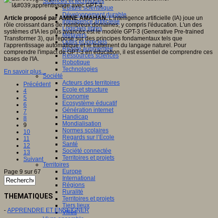
Sciences et techniques
Culture scientifique
Développement durable
Article proposé par AMINE AMAHAN.
L'intelligence artificielle (IA) joue un
Intelligence artificielle
rôle croissant dans de nombreux domaines, y compris l'éducation. L'un des
Logiciels libres
systèmes d'IA les plus avancés est le modèle GPT-3 (Generative Pre-trained
Métavers
Transformer 3), qui repose sur des principes fondamentaux tels que
Outils et logiciels
l'apprentissage automatique et le traitement du langage naturel. Pour
Réalité augmentée
comprendre l'impact de GPT-3 en éducation, il est essentiel de comprendre ces
Ressources sciences
bases de l'IA.
Robotique
Technologies
En savoir plus...
Société
Acteurs des territoires
Précédent
Ecole et structure
4
Economie
5
Ecosystème éducatif
6
Génération internet
7
Handicap
8
Mondialisation
9
Normes scolaires
10
Regards sur l’Ecole
11
Santé
12
Société connectée
13
Territoires et projets
Suivant
Territoires
Europe
Page 9 sur 67
International
Régions
Ruralité
THEMATIQUES
Territoires et projets
Tiers lieux
-
APPRENDRE ET ENSEIGNER
Villes