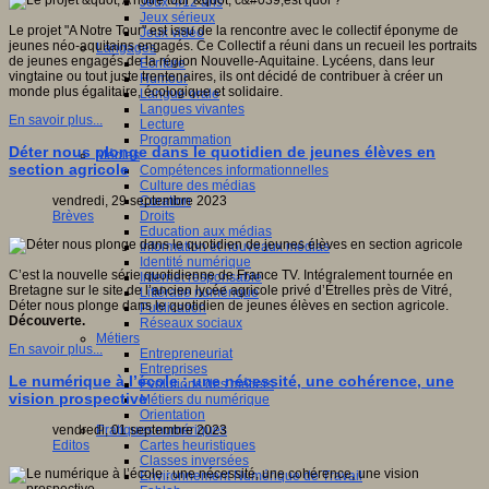
Jeux 4/12 ans
Jeux sérieux
Le projet "A Notre Tour" est issu de la rencontre avec le collectif éponyme de
Jeux vidéo
jeunes néo-aquitains engagés. Ce Collectif a réuni dans un recueil les portraits
Langages
de jeunes engagés de la région Nouvelle-Aquitaine. Lycéens, dans leur
Ecriture
vingtaine ou tout juste trentenaires, ils ont décidé de contribuer à créer un
Humour
monde plus égalitaire, écologique et solidaire.
Langue orale
Langues vivantes
En savoir plus...
Lecture
Programmation
Déter nous plonge dans le quotidien de jeunes élèves en
Médias
section agricole
Compétences informationnelles
Culture des médias
Curation
vendredi, 29 septembre 2023
Droits
Brèves
Education aux médias
Information et nouveaux médias
Identité numérique
C’est la nouvelle série quotidienne de France TV. Intégralement tournée en
Internet responsable
Bretagne sur le site de l’ancien lycée agricole privé d’Étrelles près de Vitré,
Littératie numérique
Déter nous plonge dans le quotidien de jeunes élèves en section agricole.
Publication
Découverte.
Réseaux sociaux
Métiers
En savoir plus...
Entrepreneuriat
Entreprises
Le numérique à l’école : une nécessité, une cohérence, une
Evolutions des métiers
vision prospective
Métiers du numérique
Orientation
Pratiques numériques
vendredi, 01 septembre 2023
Cartes heuristiques
Editos
Classes inversées
Environnement Numérique de Travail