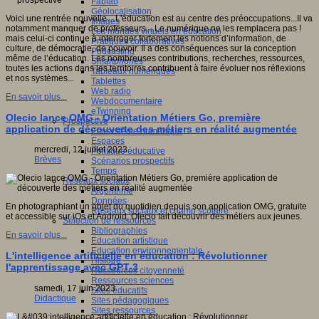
Fablab
Géolocalisation
Voici une rentrée nouvelle…L'éducation est au centre des préoccupations...Il va
Images
notamment manquer de professeurs…Le numérique ne les remplacera pas !
Les mondes virtuels en éducation
mais celui-ci continue à interroger fortement les notions d’information, de
Pratiques collaboratives
culture, de démocratie, de pouvoir. Il a des conséquences sur la conception
Podcasting
même de l’éducation. Les nombreuses contributions, recherches, ressources,
Smartphones
toutes les actions dans les territoires contribuent à faire évoluer nos réflexions
Tableaux numériques
et nos systèmes...
Tablettes
Web radio
En savoir plus...
Webdocumentaire
eTwinning
Olecio lance OMG - Orientation Métiers Go, première
Prospective
application de découverte des métiers en réalité augmentée
Ecosystème numérique
Espaces
mercredi, 12 juillet 2023
Politique éducative
Brèves
Scénarios prospectifs
Temps
Réseaux sociaux
Algorithme
Données
En photographiant un objet du quotidien depuis son application OMG, gratuite
Réseaux sociaux et champ scolaire
et accessible sur iOs et Android, Olecio fait découvrir des métiers aux jeunes.
Sélection de ressources
Bibliographies
En savoir plus...
Education artistique
Education environnementale
L'intelligence artificielle en éducation : Révolutionner
Histoire
l'apprentissage avec GPT-3
Ressources citoyenneté
Ressources sciences
samedi, 17 juin 2023
Sites éducatifs
Didactique
Sites pédagogiques
Sites ressources