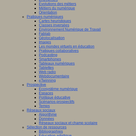
Evolutions des métiers
Métiers du numérique
Orientation
Pratiques numériques
Cartes heuristiques
Classes inversées
Environnement Numérique de Travail
Fablab
Géolocalisation
Images
Les mondes virtuels en éducation
Pratiques collaboratives
Podcasting
Smartphones
Tableaux numériques
Tablettes
Web radio
Webdocumentaire
eTwinning
Prospective
Ecosystème numérique
Espaces
Politique éducative
Scénarios prospectifs
Temps
Réseaux sociaux
Algorithme
Données
Réseaux sociaux et champ scolaire
Sélection de ressources
Bibliographies
Education artistique