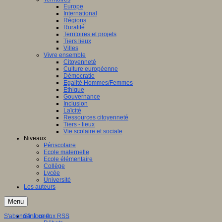
Europe
International
Régions
Ruralité
Territoires et projets
Tiers lieux
Villes
Vivre ensemble
Citoyenneté
Culture européenne
Démocratie
Egalité Hommes/Femmes
Ethique
Gouvernance
Inclusion
Laïcité
Ressources citoyenneté
Tiers - lieux
Vie scolaire et sociale
Niveaux
Périscolaire
Ecole maternelle
Ecole élémentaire
Collège
Lycée
Université
Les auteurs
Menu
S'abonner à ce flux RSS
S'informer