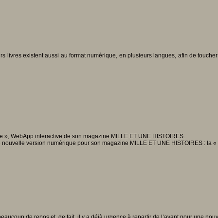
rs livres existent aussi au format numérique, en plusieurs langues, afin de toucher 
e », WebApp interactive de son magazine MILLE ET UNE HISTOIRES.
velle version numérique pour son magazine MILLE ET UNE HISTOIRES : la « L
ucoup de repos et, de fait, il y a déjà urgence à repartir de l’avant pour une nouv