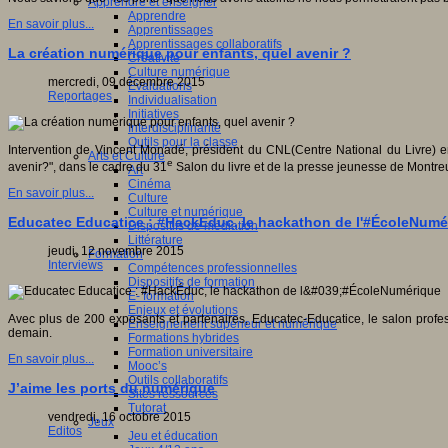
Apprendre et enseigner
Apprendre
En savoir plus...
Apprentissages
Apprentissages collaboratifs
La création numérique pour enfants, quel avenir ?
Créativité
Culture numérique
mercredi, 09 décembre 2015
Evaluations
Reportages
Individualisation
Initiatives
Interdisciplinarité
Outils pour la classe
Intervention de Vincent Monadé, président du CNL(Centre National du Livre) e
Arts et Culture
e
avenir?", dans le cadre du 31
Salon du livre et de la presse jeunesse de Montreu
Art
Cinéma
En savoir plus...
Culture
Culture et numérique
Educatec Educatice : #HackÉduc, le hackathon de l'#ÉcoleNumé
Dispositifs de médiation
Littérature
jeudi, 12 novembre 2015
Formation
Interviews
Compétences professionnelles
Dispositifs de formation
E- formation
Enjeux et évolutions
Avec plus de 200 exposants et partenaires, Educatec-Educatice, le salon profes
Enseignement supérieur et numérique
demain.
Formations hybrides
Formation universitaire
En savoir plus...
Mooc’s
Outils collaboratifs
J’aime les ports du numérique
Sites ressources
Tutorat
vendredi, 16 octobre 2015
Jeux
Editos
Jeu et éducation