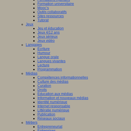
Formation universitaire
Mooc’s
Outils collaboratifs
Sites ressources
Tutorat
Jeux
Jeu et éducation
Jeux 4/12 ans
Jeux sérieux
Jeux vidéo
Langages
Ecriture
Humour
Langue orale
Langues vivantes
Lecture
Programmation
Médias
Compétences informationnelles
Culture des médias
Curation
Droits
Education aux médias
Information et nouveaux médias
Identité numérique
Internet responsable
Littératie numérique
Publication
Réseaux sociaux
Métiers
Entrepreneuriat
Entreprises