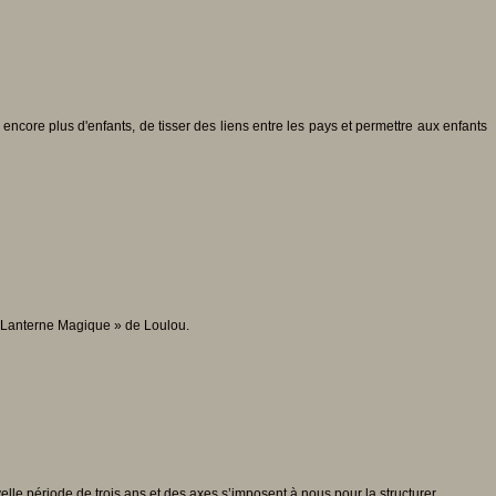
encore plus d'enfants, de tisser des liens entre les pays et permettre aux enfants
anterne Magique » de Loulou.
elle période de trois ans et des axes s’imposent à nous pour la structurer.