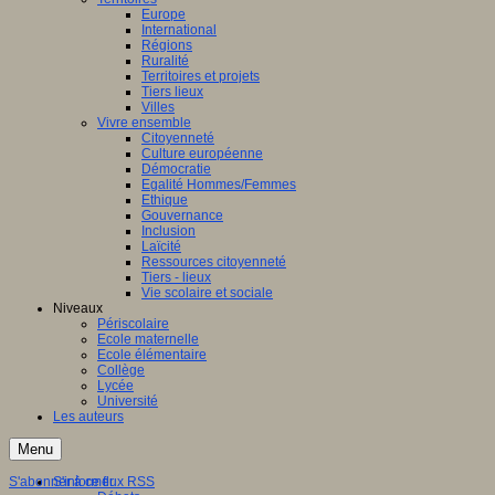
Europe
International
Régions
Ruralité
Territoires et projets
Tiers lieux
Villes
Vivre ensemble
Citoyenneté
Culture européenne
Démocratie
Egalité Hommes/Femmes
Ethique
Gouvernance
Inclusion
Laïcité
Ressources citoyenneté
Tiers - lieux
Vie scolaire et sociale
Niveaux
Périscolaire
Ecole maternelle
Ecole élémentaire
Collège
Lycée
Université
Les auteurs
Menu
S'abonner à ce flux RSS
S'informer