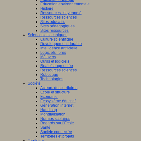
Education environnementale
Histoire
Ressources citoyenneté
Ressources sciences
Sites éducatifs
Sites pédagogiques
Sites ressources
Sciences et techniques
Culture scientifique
Développement durable
Intelligence artificielle
Logiciels libres
Métavers
Outils et logiciels
Réalité augmentée
Ressources sciences
Robotique
Technologies
Société
Acteurs des territoires
Ecole et structure
Economie
Ecosystème éducatif
Génération internet
Handicap
Mondialisation
Normes scolaires
Regards sur l’Ecole
Santé
Société connectée
Territoires et projets
Territoires