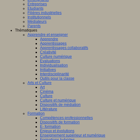
Entreprises
Etudiants
Filières industrielles
Institutionnels
Médiateurs
Parents
Thématiques
Apprendre et enseigner
Apprendre
Apprentissages
Apprentissages collaboratifs
Créativité
Culture numérique
Evaluations
Individualisation
Initiatives
Interdisciplinarité
Outils pour la classe
Arts et Culture
Art
Cinéma
Culture
Culture et numérique
Dispositifs de médiation
Littérature
Formation
Compétences professionnelles
Dispositifs de formation
E- formation
Enjeux et évolutions
Enseignement supérieur et numérique
Formations hybrides