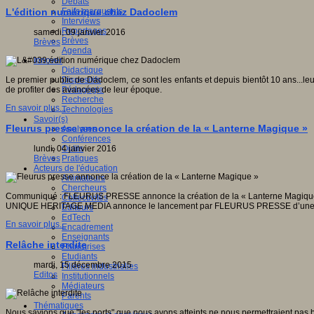
Débats
Faits marquants
L'édition numérique chez Dadoclem
Interviews
Reportages
samedi, 09 janvier 2016
Brèves
Brèves
Agenda
Innover
Didactique
Dispositifs
Le premier public de Dadoclem, ce sont les enfants et depuis bientôt 10 ans...leu
Pédagogie
de profiter des avancées de leur époque.
Recherche
En savoir plus...
Technologies
Savoir(s)
Fleurus presse annonce la création de la « Lanterne Magique »
Analyses
Conférences
Outils
lundi, 04 janvier 2016
Pratiques
Brèves
Acteurs de l'éducation
Animateurs
Chercheurs
Communiqué : FLEURUS PRESSE annonce la création de la « Lanterne Magiqu
Collectivités
UNIQUE HERITAGE MEDIA annonce le lancement par FLEURUS PRESSE d’une nou
Editeurs
EdTech
En savoir plus...
Encadrement
Enseignants
Relâche interdite
Entreprises
Etudiants
mardi, 15 décembre 2015
Filières industrielles
Editos
Institutionnels
Médiateurs
Parents
Thématiques
Nous savions que "les ports" que nous avons atteints ne nous permettraient pas bea