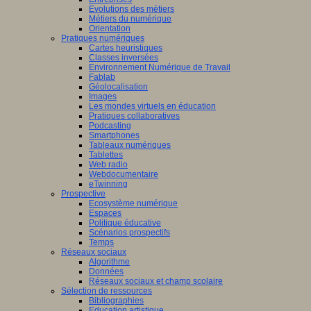
Evolutions des métiers
Métiers du numérique
Orientation
Pratiques numériques
Cartes heuristiques
Classes inversées
Environnement Numérique de Travail
Fablab
Géolocalisation
Images
Les mondes virtuels en éducation
Pratiques collaboratives
Podcasting
Smartphones
Tableaux numériques
Tablettes
Web radio
Webdocumentaire
eTwinning
Prospective
Ecosystème numérique
Espaces
Politique éducative
Scénarios prospectifs
Temps
Réseaux sociaux
Algorithme
Données
Réseaux sociaux et champ scolaire
Sélection de ressources
Bibliographies
Education artistique