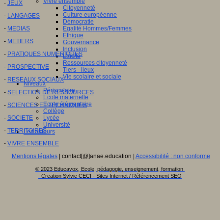
Vivre ensemble
-
JEUX
Citoyenneté
Culture européenne
-
LANGAGES
Démocratie
-
MEDIAS
Egalité Hommes/Femmes
Ethique
-
METIERS
Gouvernance
Inclusion
-
PRATIQUES NUMERIQUES
Laïcité
Ressources citoyenneté
-
PROSPECTIVE
Tiers - lieux
Vie scolaire et sociale
-
RESEAUX SOCIAUX
Niveaux
Périscolaire
-
SELECTION DE RESSOURCES
Ecole maternelle
Ecole élémentaire
-
SCIENCES ET TECHNIQUES
Collège
-
SOCIETE
Lycée
Université
-
TERRITOIRES
Les auteurs
-
VIVRE ENSEMBLE
Mentions légales
| contact[@]anae.education |
Accessibilité : non conforme
© 2023 Educavox, Ecole, pédagogie, enseignement, formation
Creation Sylvie CECI - Sites Internet / Référencement SEO