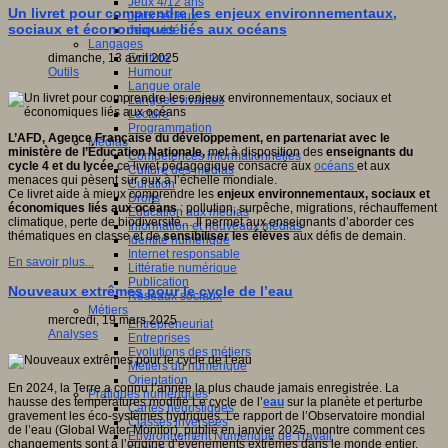
Jeux 4/12 ans
Un livret pour comprendre les enjeux environnementaux,
Jeux sérieux
sociaux et économiques liés aux océans
Jeux vidéo
Langages
Ecriture
dimanche, 13 avril 2025
Humour
Outils
Langue orale
Langues vivantes
Lecture
Programmation
L’AFD, Agence Française du développement, en partenariat avec le
Médias
ministère de l’Éducation Nationale,
met à disposition des
enseignants du
Compétences informationnelles
cycle 4 et du lycée
ce livret pédagogique consacré aux
océans
et aux
Culture des médias
menaces qui pèsent sur eux à l’échelle mondiale.
Curation
Ce livret aide à mieux comprendre les
enjeux environnementaux, sociaux et
Droits
économiques liés aux océans
: pollution, surpêche, migrations, réchauffement
Education aux médias
climatique, perte de biodiversité… Il permet aux enseignants d’aborder ces
Information et nouveaux médias
thématiques en classe et de
sensibiliser les élèves
aux défis de demain.
Identité numérique
Internet responsable
En savoir plus...
Littératie numérique
Publication
Nouveaux extrêmes pour le cycle de l’eau
Réseaux sociaux
Métiers
mercredi, 19 mars 2025
Entrepreneuriat
Analyses
Entreprises
Evolutions des métiers
Métiers du numérique
Orientation
En 2024, la Terre a connu l’année la plus chaude jamais enregistrée. La
Pratiques numériques
hausse des températures modifie Le cycle de l’
eau
sur la planète et perturbe
Cartes heuristiques
gravement les éco-systèmes hydriques. Le rapport de l’Observatoire mondial
Classes inversées
de l’eau (Global Water Monitor), publié en janvier 2025, montre comment ces
Environnement Numérique de Travail
changements sont à l’origine d’événements extrêmes dans le monde entier.