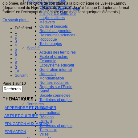
Sciences et techniques
diplômée, dans le cadre de son stage à la bibliothèque de Lys-lez-Lannoy
Culture scientifique
(département du Nord / Hauts de France). Je n'ai fait que l'adapter au format
Développement durable
"article" en l'extrayant du mémoire et en modifiant quelques éléments.]
Intelligence artificielle
Logiciels libres
En savoir plus...
Métavers
Outils et logiciels
Précédent
Réalité augmentée
1
Ressources sciences
2
Robotique
3
Technologies
4
Société
5
Acteurs des territoires
6
Ecole et structure
7
Economie
8
Ecosystème éducatif
9
Génération internet
10
Handicap
Suivant
Mondialisation
Normes scolaires
Page 1 sur 10
Regards sur l’Ecole
Santé
Société connectée
THEMATIQUES
Territoires et projets
Territoires
-
APPRENDRE ET ENSEIGNER
Europe
International
-
ARTS ET CULTURE
Régions
Ruralité
-
EDUCATION AUX MEDIAS
Territoires et projets
Tiers lieux
-
FORMATION
Villes