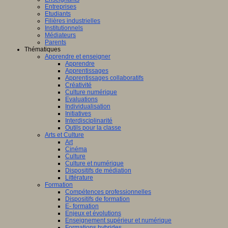
Entreprises
Etudiants
Filières industrielles
Institutionnels
Médiateurs
Parents
Thématiques
Apprendre et enseigner
Apprendre
Apprentissages
Apprentissages collaboratifs
Créativité
Culture numérique
Evaluations
Individualisation
Initiatives
Interdisciplinarité
Outils pour la classe
Arts et Culture
Art
Cinéma
Culture
Culture et numérique
Dispositifs de médiation
Littérature
Formation
Compétences professionnelles
Dispositifs de formation
E- formation
Enjeux et évolutions
Enseignement supérieur et numérique
Formations hybrides