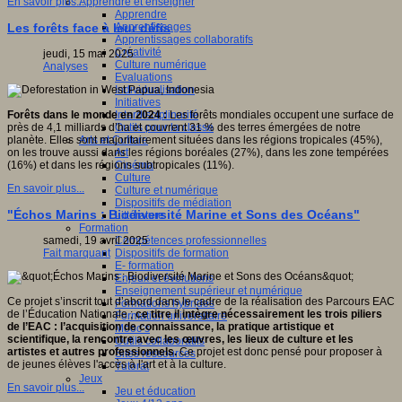
Apprendre et enseigner
En savoir plus...
Apprendre
Apprentissages
Les forêts face à leur défis
Apprentissages collaboratifs
Créativité
jeudi, 15 mai 2025
Culture numérique
Analyses
Evaluations
Individualisation
Initiatives
Interdisciplinarité
Forêts dans le monde en 2024 :
Les forêts mondiales occupent une surface de
Outils pour la classe
près de 4,1 milliards d’ha et couvrent 31 % des terres émergées de notre
Arts et Culture
planète. Elles sont majoritairement situées dans les régions tropicales (45%),
Art
on les trouve aussi dans les régions boréales (27%), dans les zone tempérées
Cinéma
(16%) et dans les régions subtropicales (11%).
Culture
En savoir plus...
Culture et numérique
Dispositifs de médiation
"Échos Marins : Biodiversité Marine et Sons des Océans"
Littérature
Formation
Compétences professionnelles
samedi, 19 avril 2025
Dispositifs de formation
Fait marquant
E- formation
Enjeux et évolutions
Enseignement supérieur et numérique
Ce projet s’inscrit tout d’abord dans le cadre de la réalisation des Parcours EAC
Formations hybrides
de l’Éducation Nationale ;
ce titre il intègre nécessairement les trois piliers
Formation universitaire
de l’EAC : l’acquisition de connaissance, la pratique artistique et
Mooc’s
scientifique, la rencontre avec les œuvres, les lieux de culture et les
Outils collaboratifs
artistes et autres professionnels.
Ce projet est donc pensé pour proposer à
Sites ressources
de jeunes élèves l'accès à l'art et à la culture.
Tutorat
Jeux
En savoir plus...
Jeu et éducation