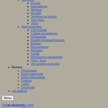
Europe
International
Régions
Ruralité
Territoires et projets
Tiers lieux
Villes
Vivre ensemble
Citoyenneté
Culture européenne
Démocratie
Egalité Hommes/Femmes
Ethique
Gouvernance
Inclusion
Laïcité
Ressources citoyenneté
Tiers - lieux
Vie scolaire et sociale
Niveaux
Périscolaire
Ecole maternelle
Ecole élémentaire
Collège
Lycée
Université
Les auteurs
Menu
S'abonner à ce flux RSS
S'informer