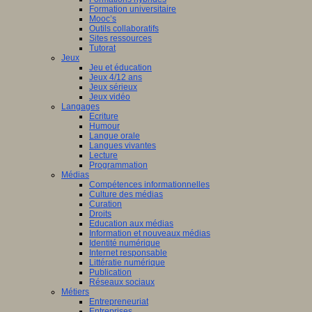
Formation universitaire
Mooc’s
Outils collaboratifs
Sites ressources
Tutorat
Jeux
Jeu et éducation
Jeux 4/12 ans
Jeux sérieux
Jeux vidéo
Langages
Ecriture
Humour
Langue orale
Langues vivantes
Lecture
Programmation
Médias
Compétences informationnelles
Culture des médias
Curation
Droits
Education aux médias
Information et nouveaux médias
Identité numérique
Internet responsable
Littératie numérique
Publication
Réseaux sociaux
Métiers
Entrepreneuriat
Entreprises