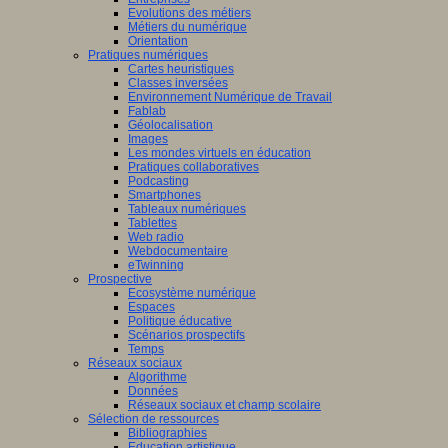
Evolutions des métiers
Métiers du numérique
Orientation
Pratiques numériques
Cartes heuristiques
Classes inversées
Environnement Numérique de Travail
Fablab
Géolocalisation
Images
Les mondes virtuels en éducation
Pratiques collaboratives
Podcasting
Smartphones
Tableaux numériques
Tablettes
Web radio
Webdocumentaire
eTwinning
Prospective
Ecosystème numérique
Espaces
Politique éducative
Scénarios prospectifs
Temps
Réseaux sociaux
Algorithme
Données
Réseaux sociaux et champ scolaire
Sélection de ressources
Bibliographies
Education artistique