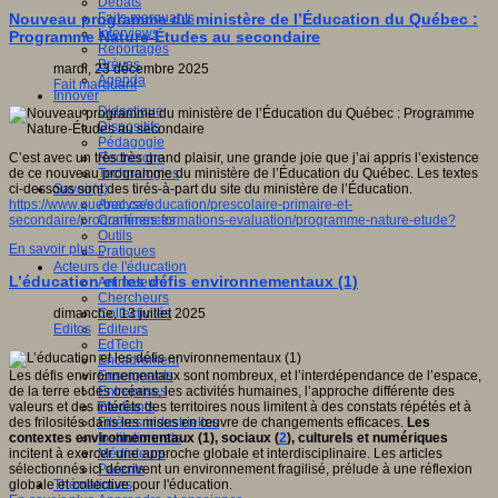
Débats
Faits marquants
Nouveau programme du ministère de l’Éducation du Québec :
Interviews
Programme Nature-Études au secondaire
Reportages
Brèves
mardi, 23 décembre 2025
Agenda
Fait marquant
Innover
Didactique
Dispositifs
Pédagogie
Recherche
C’est avec un très très grand plaisir, une grande joie que j’ai appris l’existence
Technologies
de ce nouveau programme du ministère de l’Éducation du Québec. Les textes
Savoir(s)
ci-dessous sont des tirés-à-part du site du ministère de l’Éducation.
Analyses
https://www.quebec.ca/education/prescolaire-primaire-et-
Conférences
secondaire/programmes-formations-evaluation/programme-nature-etude?
Outils
En savoir plus...
Pratiques
Acteurs de l'éducation
L’éducation et les défis environnementaux (1)
Animateurs
Chercheurs
Collectivités
dimanche, 13 juillet 2025
Editeurs
Editos
EdTech
Encadrement
Enseignants
Les défis environnementaux sont nombreux, et l’interdépendance de l’espace,
Entreprises
de la terre et des océans, les activités humaines, l’approche différente des
Etudiants
valeurs et des intérêts des territoires nous limitent à des constats répétés et à
Filières industrielles
des frilosités dans les mises en œuvre de changements efficaces.
Les
Institutionnels
contextes environnementaux (1), sociaux (
2
), culturels et numériques
Médiateurs
incitent à exercer
une approche globale et interdisciplinaire. Les articles
Parents
sélectionnés ici décrivent un environnement fragilisé, prélude à une réflexion
Thématiques
globale et collective pour l'éducation.