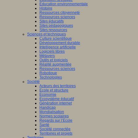
Education environnementale
Histoire
Ressources citoyenneté
Ressources sciences
Sites éducatifs
Sites pédagogiques
Sites ressources
Sciences et techniques
Culture scientifique
Développement durable
Intelligence artificielle
Logiciels libres
Métavers
Outils et logiciels
Réalité augmentée
Ressources sciences
Robotique
Technologies
Société
Acteurs des territoires
Ecole et structure
Economie
Ecosystème éducatif
Génération internet
Handicap
Mondialisation
Normes scolaires
Regards sur l’Ecole
Santé
Société connectée
Territoires et projets
Territoires