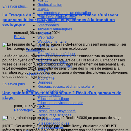
Fablab
Géolocalisation
En savoir plus...
Images
Les mondes virtuels en éducation
La Fresque du Climat et la région Île-de-France s’unissent
Pratiques collaboratives
pour sensibiliser les lycéens et lycéennes à la transition
Podcasting
écologique
Smartphones
Tableaux numériques
mercredi, 06 novembre 2024
Tablettes
Brèves
Web radio
Webdocumentaire
eTwinning
Prospective
Ecosystème numérique
La région Île-de-France et la Fresque du Climat s’unissent via un partenariat
Espaces
pour déployer à grande échelle les ateliers de La Fresque du Climat dans les
Politique éducative
lycées de la région. Cette collaboration, dont l'événement de lancement a lieu
Scénarios prospectifs
le 14 novembre 2024, permettra de sensibiliser des milliers de jeunes à la
Temps
transition écologique et de les encourager à devenir des citoyens et citoyennes
Réseaux sociaux
engagés pour un futur durable.
Algorithme
Données
En savoir plus...
Réseaux sociaux et champ scolaire
Sélection de ressources
Une grainothèque en bibliothèque ? Récit d'un parcours de
Bibliographies
stage.
Education artistique
Education environnementale
jeudi, 01 août 2024
Histoire
Reportages
Ressources citoyenneté
Ressources sciences
Sites éducatifs
Sites pédagogiques
[NOTE :
Cet article a été rédigé par Émilie Remy, étudiante en DEUST
Sites ressources
Métiers des Bibliothèques et de la Documentation
et désormais bibliothécaire