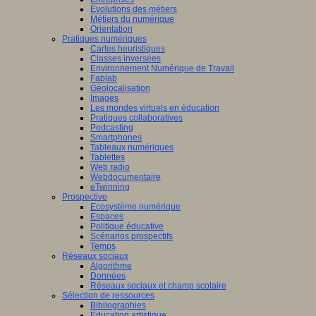
Evolutions des métiers
Métiers du numérique
Orientation
Pratiques numériques
Cartes heuristiques
Classes inversées
Environnement Numérique de Travail
Fablab
Géolocalisation
Images
Les mondes virtuels en éducation
Pratiques collaboratives
Podcasting
Smartphones
Tableaux numériques
Tablettes
Web radio
Webdocumentaire
eTwinning
Prospective
Ecosystème numérique
Espaces
Politique éducative
Scénarios prospectifs
Temps
Réseaux sociaux
Algorithme
Données
Réseaux sociaux et champ scolaire
Sélection de ressources
Bibliographies
Education artistique