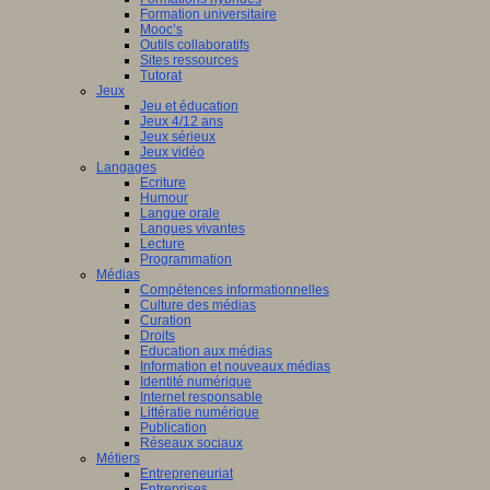
Formation universitaire
Mooc’s
Outils collaboratifs
Sites ressources
Tutorat
Jeux
Jeu et éducation
Jeux 4/12 ans
Jeux sérieux
Jeux vidéo
Langages
Ecriture
Humour
Langue orale
Langues vivantes
Lecture
Programmation
Médias
Compétences informationnelles
Culture des médias
Curation
Droits
Education aux médias
Information et nouveaux médias
Identité numérique
Internet responsable
Littératie numérique
Publication
Réseaux sociaux
Métiers
Entrepreneuriat
Entreprises