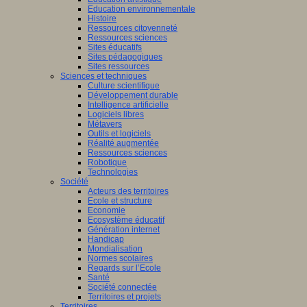
Education environnementale
Histoire
Ressources citoyenneté
Ressources sciences
Sites éducatifs
Sites pédagogiques
Sites ressources
Sciences et techniques
Culture scientifique
Développement durable
Intelligence artificielle
Logiciels libres
Métavers
Outils et logiciels
Réalité augmentée
Ressources sciences
Robotique
Technologies
Société
Acteurs des territoires
Ecole et structure
Economie
Ecosystème éducatif
Génération internet
Handicap
Mondialisation
Normes scolaires
Regards sur l’Ecole
Santé
Société connectée
Territoires et projets
Territoires