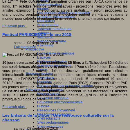
Fablab
ème
La 17
Fête du cinéma d’animation
organisée par l’AFCA commence ce
Géolocalisation
er
lundi,
1
octobre
. Plus de 1000 initiatives - projections, rencontres avec les
Images
artistes, expositions, ciné-concerts, ateliers gratuits… - seront proposées au
Les mondes virtuels en éducation
grand public, pendant tout le mois d’octobre partout en France et dans le
Pratiques collaboratives
monde, pour célébrer et partager la richesse du cinéma « image par image ».
Podcasting
Smartphones
En savoir plus...
Tableaux numériques
Tablettes
Festival PARISCIENCE : le cru 2018
Web radio
Webdocumentaire
samedi, 08 septembre 2018
eTwinning
Fait marquant
Prospective
Ecosystème numérique
Espaces
Politique éducative
10 jours consacrés au film scientifique, 85 films à l’affiche, dont 30 inédits et
Scénarios prospectifs
des expériences uniques à vivre, pour tous !
Pour sa 14e édition, Pariscience
Temps
vous propose une nouvelle fois de découvrir gratuitement une sélection
Réseaux sociaux
internationale des meilleurs documentaires scientifiques récents, sur deux
Algorithme
temps : Le PARISCIENCE des scolaires, du lundi 15 au vendredi 19 octobre
Données
2018 à l’Institut de physique du globe de Paris (IPGP). Construit POUR et PAR
Réseaux sociaux et champ scolaire
les jeunes avec une sélection pour les primaires, les collégiens et les lycéens.
Sélection de ressources
Le PARISCIENCE du grand public, du vendredi 26 au mercredi 31 octobre
Bibliographies
2018
, au Muséum national d’Histoire naturelle (MNHN) et à l’Institut de
Education artistique
physique du globe de Paris.
Education environnementale
Histoire
En savoir plus...
Ressources citoyenneté
Ressources sciences
Les Enfants de la Zique : Une ressource culturelle sur la
Sites éducatifs
chanson
Sites pédagogiques
Sites ressources
samedi, 08 septembre 2018