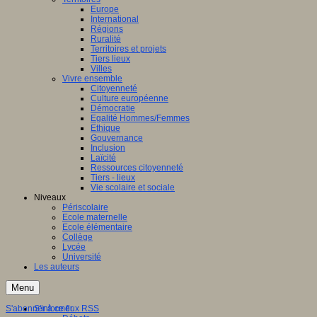
Europe
International
Régions
Ruralité
Territoires et projets
Tiers lieux
Villes
Vivre ensemble
Citoyenneté
Culture européenne
Démocratie
Egalité Hommes/Femmes
Ethique
Gouvernance
Inclusion
Laïcité
Ressources citoyenneté
Tiers - lieux
Vie scolaire et sociale
Niveaux
Périscolaire
Ecole maternelle
Ecole élémentaire
Collège
Lycée
Université
Les auteurs
Menu
S'abonner à ce flux RSS
S'informer