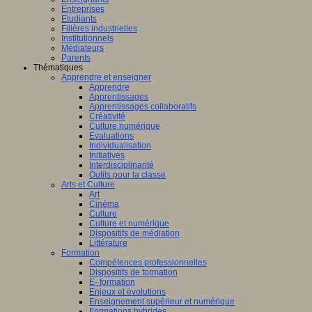
Entreprises
Etudiants
Filières industrielles
Institutionnels
Médiateurs
Parents
Thématiques
Apprendre et enseigner
Apprendre
Apprentissages
Apprentissages collaboratifs
Créativité
Culture numérique
Evaluations
Individualisation
Initiatives
Interdisciplinarité
Outils pour la classe
Arts et Culture
Art
Cinéma
Culture
Culture et numérique
Dispositifs de médiation
Littérature
Formation
Compétences professionnelles
Dispositifs de formation
E- formation
Enjeux et évolutions
Enseignement supérieur et numérique
Formations hybrides