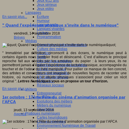
Jeux 4/12 ans
Jeux sérieux
Jeux vidéo
Langages
Ecriture
En savoir plus...
Humour
Langue orale
" Quand l’expérience physique s’invite dans le numérique"
Langues vivantes
Lecture
vendredi, 14 septembre 2018
Programmation
Brèves
Médias
Compétences informationnelles
Culture des médias
Curation
" Immatériel par définition, circonscrit à des écrans, le numérique peut à
Droits
certains égards nous sembler froid et désincarné. C’est d’ailleurs le principal
Education aux médias
reproche fait aux ebooks par les amoureux du papier : à leurs yeux, ils ne
Information et nouveaux médias
permettront jamais d’égaler l’expérience de lecture classique, accompagnée du
Identité numérique
toucher et de l’odeur du livre manipulé. Pour pallier ce manque de lien concret,
Internet responsable
des artistes et concepteurs ont imaginé de nouvelles façons de raconter une
Littératie numérique
histoire, où numérique et objets physiques s’associent pour créer un récit
Publication
original ".
Lettres Numériques
vous en propose un tour d’horizon.
Réseaux sociaux
En savoir plus...
Métiers
Entrepreneuriat
1er octobre : 17ème Fête du cinéma d’animation organisée par
Entreprises
Evolutions des métiers
l’AFCA
Métiers du numérique
Orientation
jeudi, 13 septembre 2018
Pratiques numériques
Agenda
Cartes heuristiques
Classes inversées
Environnement Numérique de Travail