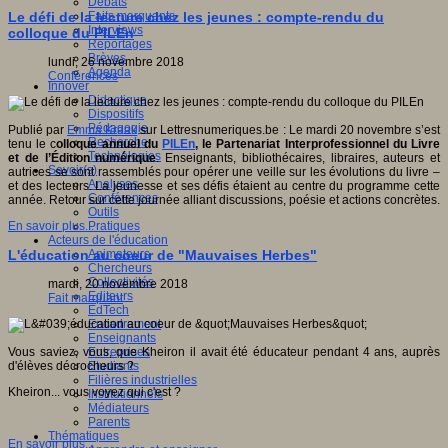
Débats
Faits marquants
Le défi de la lecture chez les jeunes : compte-rendu du
Interviews
colloque du PILEn
Reportages
Brèves
lundi, 26 novembre 2018
Agenda
Conférences
Innover
Didactique
Dispositifs
Pédagogie
Publié par
Emma Kraak
sur Lettresnumeriques.be : Le mardi 20 novembre s’est
Recherche
tenu le c
olloque annuel du
PILEn
, le Partenariat Interprofessionnel du Livre
Technologies
et de l’Édition numérique
. Enseignants, bibliothécaires, libraires, auteurs et
Savoir(s)
autrices se sont rassemblés pour opérer une veille sur les évolutions du livre –
Analyses
et des lecteurs. La jeunesse et ses défis étaient au centre du programme cette
Conférences
année. Retour sur cette journée alliant discussions, poésie et actions concrètes.
Outils
Pratiques
En savoir plus...
Acteurs de l'éducation
Animateurs
L'éducation au coeur de "Mauvaises Herbes"
Chercheurs
Collectivités
mardi, 20 novembre 2018
Editeurs
Fait marquant
EdTech
Encadrement
Enseignants
Entreprises
Vous saviez, vous, que Kheiron il avait été éducateur pendant 4 ans, auprès
Etudiants
d'élèves décrocheurs ?
Filières industrielles
Kheiron... vous voyez qui c'est ?
Institutionnels
Médiateurs
Parents
Thématiques
En savoir plus...