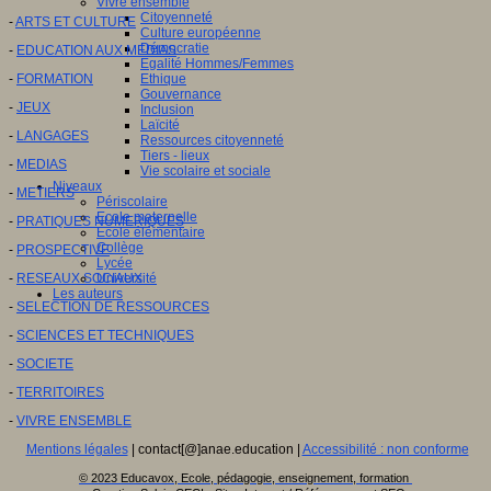
Vivre ensemble
Citoyenneté
-
ARTS ET CULTURE
Culture européenne
Démocratie
-
EDUCATION AUX MEDIAS
Egalité Hommes/Femmes
-
FORMATION
Ethique
Gouvernance
-
JEUX
Inclusion
Laïcité
-
LANGAGES
Ressources citoyenneté
Tiers - lieux
-
MEDIAS
Vie scolaire et sociale
Niveaux
-
METIERS
Périscolaire
Ecole maternelle
-
PRATIQUES NUMERIQUES
Ecole élémentaire
Collège
-
PROSPECTIVE
Lycée
-
RESEAUX SOCIAUX
Université
Les auteurs
-
SELECTION DE RESSOURCES
-
SCIENCES ET TECHNIQUES
-
SOCIETE
-
TERRITOIRES
-
VIVRE ENSEMBLE
Mentions légales
| contact[@]anae.education |
Accessibilité : non conforme
© 2023 Educavox, Ecole, pédagogie, enseignement, formation