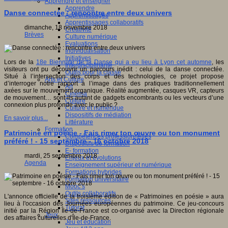
Apprendre et enseigner
Apprendre
Danse connectée : rencontre entre deux univers
Apprentissages
Apprentissages collaboratifs
dimanche, 18 novembre 2018
Créativité
Brèves
Culture numérique
Evaluations
Individualisation
Initiatives
Lors de la
18e Biennale de la Danse qui a eu lieu à Lyon cet automne
, les
Interdisciplinarité
visiteurs ont pu découvrir un parcours inédit : celui de la danse connectée.
Outils pour la classe
Situé à l’intersection des corps et des technologies, ce projet propose
Arts et Culture
d’interroger notre rapport à l’image dans des pratiques traditionnellement
Art
axées sur le mouvement organique. Réalité augmentée, casques VR, capteurs
Cinéma
de mouvement… sont-ils autant de gadgets encombrants ou les vecteurs d’une
Culture
connexion plus profonde avec le public ?
Culture et numérique
Dispositifs de médiation
En savoir plus...
Littérature
Formation
Patrimoine en poésie - Fais rimer ton œuvre ou ton monument
Compétences professionnelles
préféré ! - 15 septembre - 16 octobre 2018
Dispositifs de formation
E- formation
mardi, 25 septembre 2018
Enjeux et évolutions
Agenda
Enseignement supérieur et numérique
Formations hybrides
Formation universitaire
Mooc’s
Outils collaboratifs
L'annonce officielle de la troisième édition de « Patrimoines en poésie » aura
Sites ressources
lieu à l'occasion des Journées européennes du patrimoine. Ce jeu-concours
Tutorat
initié par la Région Île-de-France est co-organisé avec la Direction régionale
Jeux
des affaires culturelles d'Île-de-France.
Jeu et éducation