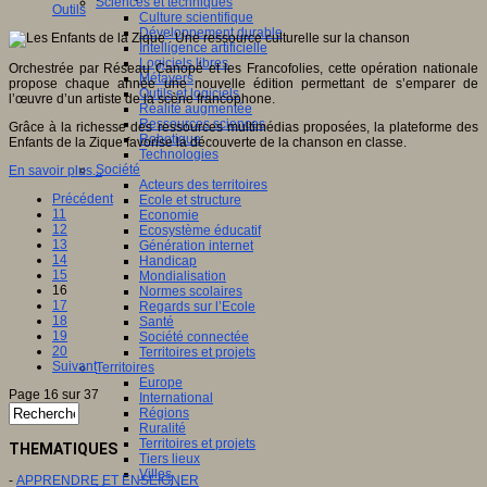
Sciences et techniques
Outils
Culture scientifique
Développement durable
Intelligence artificielle
Logiciels libres
Orchestrée par Réseau Canopé et les Francofolies, cette opération nationale
Métavers
propose chaque année une nouvelle édition permettant de s’emparer de
Outils et logiciels
l’œuvre d’un artiste de la scène francophone.
Réalité augmentée
Ressources sciences
Grâce à la richesse des ressources multimédias proposées, la plateforme des
Robotique
Enfants de la Zique favorise la découverte de la chanson en classe.
Technologies
Société
En savoir plus...
Acteurs des territoires
Précédent
Ecole et structure
11
Economie
12
Ecosystème éducatif
13
Génération internet
14
Handicap
15
Mondialisation
16
Normes scolaires
17
Regards sur l’Ecole
18
Santé
19
Société connectée
20
Territoires et projets
Suivant
Territoires
Europe
Page 16 sur 37
International
Régions
Ruralité
Territoires et projets
THEMATIQUES
Tiers lieux
Villes
-
APPRENDRE ET ENSEIGNER